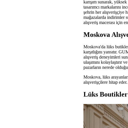
karışım sunarak, yüksek 
tasarımcı markalarını in
şehrin her alışverişçiye h
mağazalarda indirimler s
alışveriş macerası için en
Moskova Alışv
Moskova'da lüks butikler,
karşıtlığını yansıtır. GU
alışveriş deneyimleri su
ulaşımını kolaylaştırır v
pazarların nerede olduğun
Moskova, lüks arayanlar i
alışverişçilere hitap eder
Lüks Boutikle