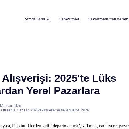
Şimdi Satın Al
Deneyimler
Havalimanı transferleri
Alışverişi: 2025'te Lüks
rdan Yerel Pazarlara
 Maisuradze
•
•
Culture
11 Haziran 2025
Güncelleme 06 Ağustos 2026
yası, lüks butiklerden tarihi departman mağazalarına, canlı yerel pazarla