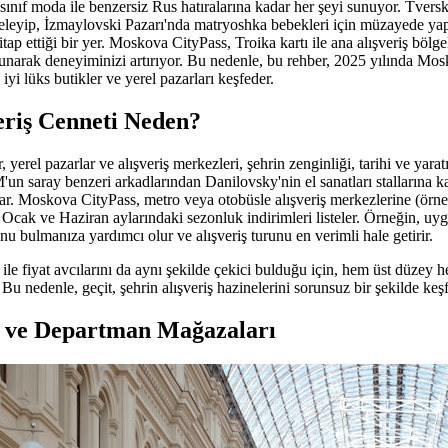
sınıf moda ile benzersiz Rus hatıralarına kadar her şeyi sunuyor. Tver
celeyip, İzmaylovski Pazarı'nda matryoshka bebekleri için müzayede yap
itap ettiği bir yer. Moskova CityPass, Troika kartı ile ana alışveriş bölg
unarak deneyiminizi artırıyor. Bu nedenle, bu rehber, 2025 yılında Mo
 iyi lüks butikler ve yerel pazarları keşfeder.
eriş Cenneti Neden?
 yerel pazarlar ve alışveriş merkezleri, şehrin zenginliği, tarihi ve yarat
M'un saray benzeri arkadlarından Danilovsky'nin el sanatları stallarına ka
nar. Moskova CityPass, metro veya otobüsle alışveriş merkezlerine (ör
e Ocak ve Haziran aylarındaki sezonluk indirimleri listeler. Örneğin, uy
u bulmanıza yardımcı olur ve alışveriş turunu en verimli hale getirir.
le fiyat avcılarını da aynı şekilde çekici bulduğu için, hem üst düzey 
. Bu nedenle, geçit, şehrin alışveriş hazinelerini sorunsuz bir şekilde keş
r ve Departman Mağazaları