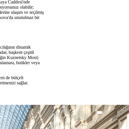
skaya Caddesi'nde
ıyorsunuz olabilir;
elerine ulaşım ve seçilmiş
skova'da unutulmaz bir
ıcılığının dinamik
dar, başkent çeşitli
neğin Kuznetsky Most)
gulaması, butikler veya
hem de bütçeli
fetmenizi sağlar.