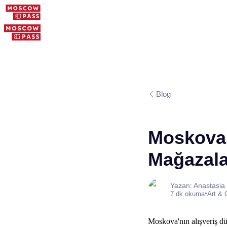
Blog
Moskova 
Mağazala
Yazan: Anastasia
•
7 dk okuma
Art & 
Moskova'nın alışveriş dün