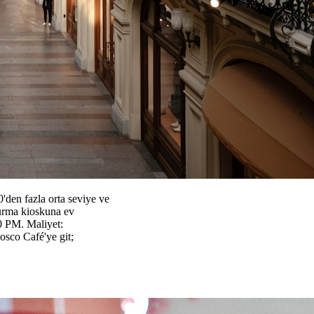
den fazla orta seviye ve
ndurma kioskuna ev
0 PM. Maliyet:
sco Café'ye git;