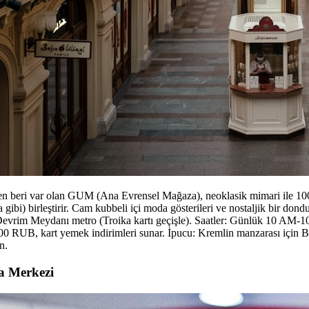
en beri var olan GUM (Ana Evrensel Mağaza), neoklasik mimari ile 100'
gibi) birleştirir. Cam kubbeli içi moda gösterileri ve nostaljik bir do
 Devrim Meydanı metro (Troika kartı geçişle). Saatler: Günlük 10 AM-1
 RUB, kart yemek indirimleri sunar. İpucu: Kremlin manzarası için Bo
n.
 Merkezi