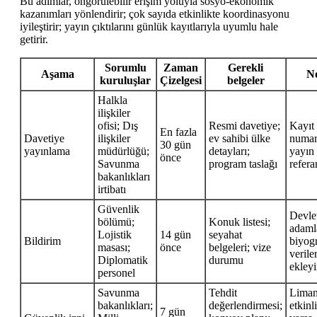
Bu adımlar, öngörülebilir erişim yoluyla sosyo-ekonomik
kazanımları yönlendirir; çok sayıda etkinlikte koordinasyonu
iyileştirir; yayın çıktılarını günlük kayıtlarıyla uyumlu hale
getirir.
Sorumlu
Zaman
Gerekli
Aşama
No
kuruluşlar
Çizelgesi
belgeler
Halkla
ilişkiler
ofisi; Dış
Resmi davetiye;
Kayıt
En fazla
Davetiye
ilişkiler
ev sahibi ülke
numar
30 gün
yayınlama
müdürlüğü;
detayları;
yayın
önce
Savunma
program taslağı
refera
bakanlıkları
irtibatı
Güvenlik
Devle
bölümü;
Konuk listesi;
adamla
Lojistik
14 gün
seyahat
Bildirim
biyogr
masası;
önce
belgeleri; vize
veriler
Diplomatik
durumu
ekley
personel
Savunma
Tehdit
Lima
bakanlıkları;
değerlendirmesi;
etkinl
7 gün