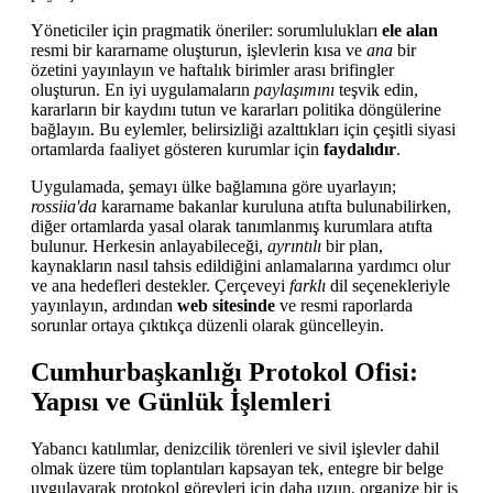
Yöneticiler için pragmatik öneriler: sorumlulukları
ele alan
resmi bir kararname oluşturun, işlevlerin kısa ve
ana
bir
özetini yayınlayın ve haftalık birimler arası brifingler
oluşturun. En iyi uygulamaların
paylaşımını
teşvik edin,
kararların bir kaydını tutun ve kararları politika döngülerine
bağlayın. Bu eylemler, belirsizliği azalttıkları için çeşitli siyasi
ortamlarda faaliyet gösteren kurumlar için
faydalıdır
.
Uygulamada, şemayı ülke bağlamına göre uyarlayın;
rossiia'da
kararname bakanlar kuruluna atıfta bulunabilirken,
diğer ortamlarda yasal olarak tanımlanmış kurumlara atıfta
bulunur. Herkesin anlayabileceği,
ayrıntılı
bir plan,
kaynakların nasıl tahsis edildiğini anlamalarına yardımcı olur
ve ana hedefleri destekler. Çerçeveyi
farklı
dil seçenekleriyle
yayınlayın, ardından
web sitesinde
ve resmi raporlarda
sorunlar ortaya çıktıkça düzenli olarak güncelleyin.
Cumhurbaşkanlığı Protokol Ofisi:
Yapısı ve Günlük İşlemleri
Yabancı katılımlar, denizcilik törenleri ve sivil işlevler dahil
olmak üzere tüm toplantıları kapsayan tek, entegre bir belge
uygulayarak protokol görevleri için daha uzun, organize bir iş