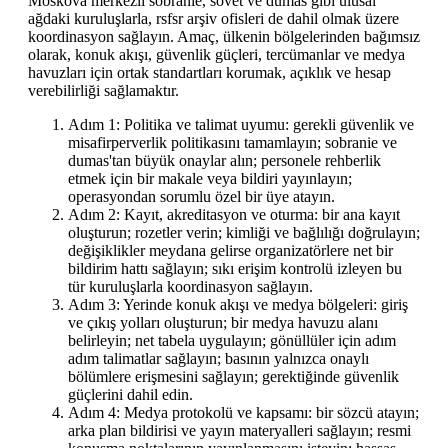
Moskova merkezli sobranie, sovet ve dumas gibi ulusal
ağdaki kuruluşlarla, rsfsr arşiv ofisleri de dahil olmak üzere
koordinasyon sağlayın. Amaç, ülkenin bölgelerinden bağımsız
olarak, konuk akışı, güvenlik güçleri, tercümanlar ve medya
havuzları için ortak standartları korumak, açıklık ve hesap
verebilirliği sağlamaktır.
Adım 1: Politika ve talimat uyumu: gerekli güvenlik ve
misafirperverlik politikasını tamamlayın; sobranie ve
dumas'tan büyük onaylar alın; personele rehberlik
etmek için bir makale veya bildiri yayınlayın;
operasyondan sorumlu özel bir üye atayın.
Adım 2: Kayıt, akreditasyon ve oturma: bir ana kayıt
oluşturun; rozetler verin; kimliği ve bağlılığı doğrulayın;
değişiklikler meydana gelirse organizatörlere net bir
bildirim hattı sağlayın; sıkı erişim kontrolü izleyen bu
tür kuruluşlarla koordinasyon sağlayın.
Adım 3: Yerinde konuk akışı ve medya bölgeleri: giriş
ve çıkış yolları oluşturun; bir medya havuzu alanı
belirleyin; net tabela uygulayın; gönüllüler için adım
adım talimatlar sağlayın; basının yalnızca onaylı
bölümlere erişmesini sağlayın; gerektiğinde güvenlik
güçlerini dahil edin.
Adım 4: Medya protokolü ve kapsamı: bir sözcü atayın;
arka plan bildirisi ve yayın materyalleri sağlayın; resmi