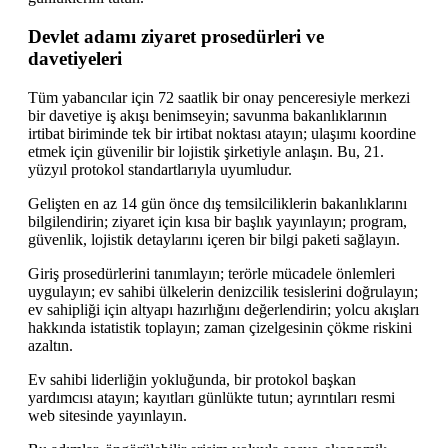
Devlet adamı ziyaret prosedürleri ve
davetiyeleri
Tüm yabancılar için 72 saatlik bir onay penceresiyle merkezi
bir davetiye iş akışı benimseyin; savunma bakanlıklarının
irtibat biriminde tek bir irtibat noktası atayın; ulaşımı koordine
etmek için güvenilir bir lojistik şirketiyle anlaşın. Bu, 21.
yüzyıl protokol standartlarıyla uyumludur.
Gelişten en az 14 gün önce dış temsilciliklerin bakanlıklarını
bilgilendirin; ziyaret için kısa bir başlık yayınlayın; program,
güvenlik, lojistik detaylarını içeren bir bilgi paketi sağlayın.
Giriş prosedürlerini tanımlayın; terörle mücadele önlemleri
uygulayın; ev sahibi ülkelerin denizcilik tesislerini doğrulayın;
ev sahipliği için altyapı hazırlığını değerlendirin; yolcu akışları
hakkında istatistik toplayın; zaman çizelgesinin çökme riskini
azaltın.
Ev sahibi liderliğin yokluğunda, bir protokol başkan
yardımcısı atayın; kayıtları günlükte tutun; ayrıntıları resmi
web sitesinde yayınlayın.