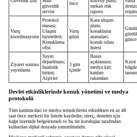
Güvenlik izni
Milli
konvoy planı;
varsa
önce
güvenlik
mekan risk
denizc
servisi
raporu
erişim
Protokol
Kara ulaşım
masası;
planı;
Günlü
Varış
Ulaşım
Varış
konaklama
günlük
koordinasyonu
hizmetleri;
günü
atamaları;
günce
Konaklama
konuk odası
ofisi
listesi
Yayın
Basın
departmanı;
açıklaması;
Kayıt 
Ziyaret sonrası
3 gün
İstatistik
medya kiti;
bilgile
yayınlama
içinde
birimi;
katılım
tamam
Arşivler
rakamları
Devlet etkinliklerinde konuk yönetimi ve medya
protokolü
Tüm katılımcıları ve medya temsilcilerini etkinlikten en az 48
saat önce merkezi bir listede kaydedin; süreç, denetim için
kağıt üzerinde belgelenmeli ve bu tür kuruluşlar tarafından
kullanılan dijital dosyada yansıtılmalıdır.