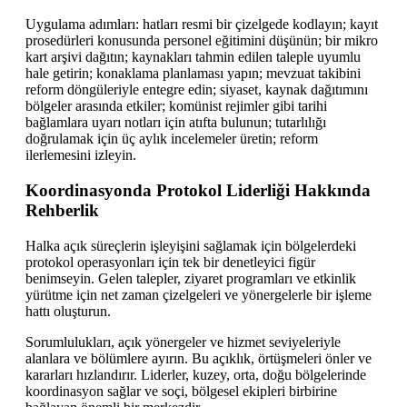
Uygulama adımları: hatları resmi bir çizelgede kodlayın; kayıt
prosedürleri konusunda personel eğitimini düşünün; bir mikro
kart arşivi dağıtın; kaynakları tahmin edilen taleple uyumlu
hale getirin; konaklama planlaması yapın; mevzuat takibini
reform döngüleriyle entegre edin; siyaset, kaynak dağıtımını
bölgeler arasında etkiler; komünist rejimler gibi tarihi
bağlamlara uyarı notları için atıfta bulunun; tutarlılığı
doğrulamak için üç aylık incelemeler üretin; reform
ilerlemesini izleyin.
Koordinasyonda Protokol Liderliği Hakkında
Rehberlik
Halka açık süreçlerin işleyişini sağlamak için bölgelerdeki
protokol operasyonları için tek bir denetleyici figür
benimseyin. Gelen talepler, ziyaret programları ve etkinlik
yürütme için net zaman çizelgeleri ve yönergelerle bir işleme
hattı oluşturun.
Sorumlulukları, açık yönergeler ve hizmet seviyeleriyle
alanlara ve bölümlere ayırın. Bu açıklık, örtüşmeleri önler ve
kararları hızlandırır. Liderler, kuzey, orta, doğu bölgelerinde
koordinasyon sağlar ve soçi, bölgesel ekipleri birbirine