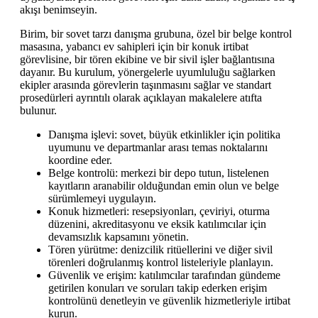
akışı benimseyin.
Birim, bir sovet tarzı danışma grubuna, özel bir belge kontrol
masasına, yabancı ev sahipleri için bir konuk irtibat
görevlisine, bir tören ekibine ve bir sivil işler bağlantısına
dayanır. Bu kurulum, yönergelerle uyumluluğu sağlarken
ekipler arasında görevlerin taşınmasını sağlar ve standart
prosedürleri ayrıntılı olarak açıklayan makalelere atıfta
bulunur.
Danışma işlevi: sovet, büyük etkinlikler için politika
uyumunu ve departmanlar arası temas noktalarını
koordine eder.
Belge kontrolü: merkezi bir depo tutun, listelenen
kayıtların aranabilir olduğundan emin olun ve belge
sürümlemeyi uygulayın.
Konuk hizmetleri: resepsiyonları, çeviriyi, oturma
düzenini, akreditasyonu ve eksik katılımcılar için
devamsızlık kapsamını yönetin.
Tören yürütme: denizcilik ritüellerini ve diğer sivil
törenleri doğrulanmış kontrol listeleriyle planlayın.
Güvenlik ve erişim: katılımcılar tarafından gündeme
getirilen konuları ve soruları takip ederken erişim
kontrolünü denetleyin ve güvenlik hizmetleriyle irtibat
kurun.