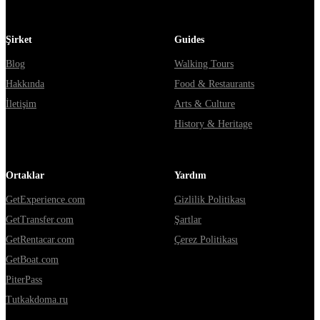
Şirket
Guides
Blog
Walking Tours
Hakkında
Food & Restaurants
İletişim
Arts & Culture
History & Heritage
Ortaklar
Yardım
GetExperience.com
Gizlilik Politikası
GetTransfer.com
Şartlar
GetRentacar.com
Çerez Politikası
GetBoat.com
PiterPass
Tutkakdoma.ru