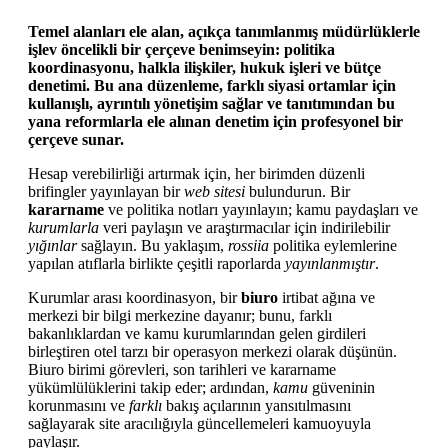
Temel alanları ele alan, açıkça tanımlanmış müdürlüklerle
işlev öncelikli bir çerçeve benimseyin: politika
koordinasyonu, halkla ilişkiler, hukuk işleri ve bütçe
denetimi. Bu ana düzenleme, farklı siyasi ortamlar için
kullanışlı, ayrıntılı yönetişim sağlar ve tanıtımından bu
yana reformlarla ele alınan denetim için profesyonel bir
çerçeve sunar.
Hesap verebilirliği artırmak için, her birimden düzenli
brifingler yayınlayan bir
web sitesi
bulundurun. Bir
kararname
ve politika notları yayınlayın; kamu paydaşları ve
kurumlarla
veri paylaşın ve araştırmacılar için indirilebilir
yığınlar
sağlayın. Bu yaklaşım,
rossiia
politika eylemlerine
yapılan atıflarla birlikte çeşitli raporlarda
yayınlanmıştır
.
Kurumlar arası koordinasyon, bir
biuro
irtibat ağına ve
merkezi bir bilgi merkezine dayanır; bunu, farklı
bakanlıklardan ve kamu kurumlarından gelen girdileri
birleştiren otel tarzı bir operasyon merkezi olarak düşünün.
Biuro birimi görevleri, son tarihleri ve kararname
yükümlülüklerini takip eder; ardından,
kamu
güveninin
korunmasını ve
farklı
bakış açılarının yansıtılmasını
sağlayarak site aracılığıyla güncellemeleri kamuoyuyla
paylaşır.