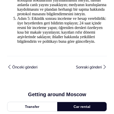
konuşma noktalarının yayınlanmasını isteyin; hassas
anlarda canlı yayını yasaklayın; medyanın kuruluşlarına
kaydolmasını ve plandan herhangi bir sapma hakkında
protokol masasını bilgilendirmesini isteyin.
Adım 5: Etkinlik sonrası inceleme ve hesap verebilirlik:
üye heyetlerden geri bildirim toplayın; 24 saat içinde
resmi bir inceleme yapın; öğrenilen dersleri özetleyen
kısa bir makale yayınlayın; kayıtları rsfsr dönemi
arşivlerinde saklayın; ihlaller hakkında yetkilileri
bilgilendirin ve politikayı buna göre güncelleyin.
Önceki gönderi
Sonraki gönderi
Getting around Moscow
Transfer
Car rental