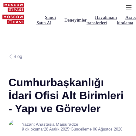
Şimdi
Havalimanı
Arab
Deneyimler
Satın Al
transferleri
kiralama
Blog
Cumhurbaşkanlığı
İdari Ofisi Alt Birimleri
- Yapı ve Görevler
Yazan: Anastasia Maisuradze
•
•
9 dk okuma
28 Aralık 2025
Güncelleme 06 Ağustos 2026