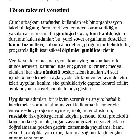
Tören takvimi yönetimi
Cumhurbaşkanı tarafından kullanılan tek bir organizasyon
takvimi dağıtın; törenleri düzenler; neye karar verildiğini
yakalamak için canlı bir
günlüğü
bağlar;
kim katıldı
; işlem
durumu; kalan adımlar; bu, yerel
sovet
organlarını destekler;
kamu hizmetleri
; kalkınma hedefleri; programlar
belirli
kalır;
programla
ilgili
istatistiksel
ölçümler
günlükte
izlenir.
Veri kaynakları arasında yerel konseyler; mekan hazırlık
güncellemeleri; katılımcı listeleri; güvenlik izinleri; medya
planları; her giriş
günlüğü
besler; işlem kuralları 24 saat
içinde güncellemeler sağlar; yolsuzluk önlemleri ayrı denetim
izleri uygular; katılım, site günlükleriyle çapraz kontrol edilir;
aylık beyanlar
sovet
için ilerlemeyi gösterir.
Uygulama adımları: bir takvim sorumlusu atayın; haftalık
incelemeler zorunlu kılın; mevcut kalkınma sistemleriyle
entegre edin; programa uyma için ölçümler oluşturun;
russiable
risk göstergelerini izleyin; personel tören protokolü
konusunda eğitim alır; organizasyon gözetimi; sovet tedarik
doğrulamasını gözden geçirir; zamanında yayınlama; kamu
güveni; manipülasyona karşı koruma sağlamak için erişim
günlüklerini tutun.