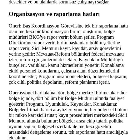
destekler ve bu alanlarda sorunsuz çalışmayı sağlar.
Organizasyon ve raporlama hatları
Öneri: Baş Koordinasyon Görevlisine tek bir raporlama hattı
olan merkezi bir koordinasyon birimi oluşturun; bölge
müdürleri BKG'ye rapor verir; bölüm şefleri Program
Direktörüne rapor verir; birim başkanları bölüm şeflerine
rapor verir; Sicil Memuru kayıt, kayıtlar, arşiv görevlerini
yerine getirir; Mevzuat-Reform bölümleri federal mevzuatı
izler; reform girişimlerini destekler; Kaynaklar Müdürlüğü
bütçeleri, varlıkları, kamu hizmetlerini yönetir; Konaklama
ekibi personel konutlarını, çalışma alanı düzenlemelerini
koordine eder; Program insani öncelikleri, bölgesel kapsamı,
çok ciltli politika depolarını, reform planlarını içerir.
Operasyonel haritalama: dört bölge merkezi birime akar; her
bölge içinde, dört bölüm bir Bölge Müdürü altında faaliyet
gösterir: Program, Uyumluluk, Kaynaklar, Konaklama;
Bölgeler İrtibatı harici arayüzleri yönetir; her bölgesel bölüm
bir mikro kart sicili tutar; kayıt prosedürleri merkezdeki Sicil
Memuru altında bulunur; bölgeler arası ekip tutarlı politika
uyumu sağlar; bölgesel özerklik ile merkezi gözetim
arasındaki dengeleme sorunu, tek raporlama hattı aracılığıyla
ele alınır.