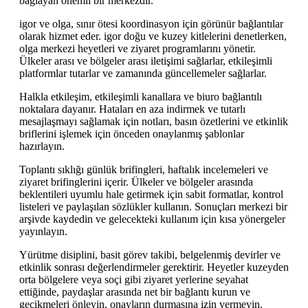
bağlayan önemli bir merkezdir.
igor ve olga, sınır ötesi koordinasyon için görünür bağlantılar
olarak hizmet eder. igor doğu ve kuzey kitlelerini denetlerken,
olga merkezi heyetleri ve ziyaret programlarını yönetir.
Ülkeler arası ve bölgeler arası iletişimi sağlarlar, etkileşimli
platformlar tutarlar ve zamanında güncellemeler sağlarlar.
Halkla etkileşim, etkileşimli kanallara ve biuro bağlantılı
noktalara dayanır. Hataları en aza indirmek ve tutarlı
mesajlaşmayı sağlamak için notları, basın özetlerini ve etkinlik
briflerini işlemek için önceden onaylanmış şablonlar
hazırlayın.
Toplantı sıklığı günlük brifingleri, haftalık incelemeleri ve
ziyaret brifinglerini içerir. Ülkeler ve bölgeler arasında
beklentileri uyumlu hale getirmek için sabit formatlar, kontrol
listeleri ve paylaşılan sözlükler kullanın. Sonuçları merkezi bir
arşivde kaydedin ve gelecekteki kullanım için kısa yönergeler
yayınlayın.
Yürütme disiplini, basit görev takibi, belgelenmiş devirler ve
etkinlik sonrası değerlendirmeler gerektirir. Heyetler kuzeyden
orta bölgelere veya soçi gibi ziyaret yerlerine seyahat
ettiğinde, paydaşlar arasında net bir bağlantı kurun ve
gecikmeleri önleyin, onayların durmasına izin vermeyin.