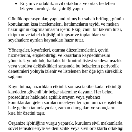
Erişim ve ortaklık: sivil ortaklarla ve ortak hedefleri
izleyen kuruluşlarla işbirliği yapın.
Günlük operasyonlar, yapılandırılmış bir sabah brifingi, günün
konularının kısa incelemeleri, katılımcıların teyidi ve mekan
hazırlığının doğrulanmasını içerir. Ekip, canlı bir takvim tutar,
ekipman ve tabela lojistiğini kapsar ve toplantılara ve
seyahatlere ayrılan kaynakları hazır tutar.
Yönergeler, kıyafetleri, oturma düzenlemelerini, çeviri
hizmetlerini, erişilebilirliği ve kararların kaydedilmesini
yönetir. Uyumluluk, haftalık bir kontrol listesi ve devamsızlık
veya vardiya değişiklikleri sırasında bu belgelerin periyodik
denetimleri yoluyla izlenir ve listelenen her öğe için süreklilik
sağlanır.
Kayıt tutma, hazırlıktan etkinlik sonrası takibe kadar etkinliği
kaydeden güvenli bir belge sistemine dayanır. Her belge,
prosedürler hakkında açıklık arayan veya yabancı
konuklardan gelen soruları inceleyenler için tüm izi erişilebilir
hale getiren tanımlayıcılar, zaman damgaları ve sonuçların
kısa bir özetini taşır.
Organize işbirliğine vurgu yaparak, kurulum sivil makamlarla,
sovet temsilcileriyle ve denizcilik veya sivil ortaklarla ortaklığı