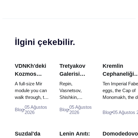
İlgini çekebilir.
VDNKh'deki
Tretyakov
Kremlin
Kozmos
Galerisi
Cephaneliği
Pavyonu:
Başyapıtları:
Hazineleri:
A full-size Mir
Repin,
Ten Imperial Fab
Rusya'nın En
Görülecek
Faberge
module you can
Vasnetsov,
eggs, the Cap of
walk through, the
Shishkin,
Monomakh, the d
Büyük Uzay
Eserler İçin
Yumurtaları,
Energia–Buran
Vrubel, Serov
throne of two boy
Sergisinin
Seyahat
Tahtlar ve Ta
05 Ağustos
05 Ağustos
Blog
Blog
model, scorched
and Surikov —
and the coronatio
2026
2026
Blog
05 Ağustos 
İçinde
Planı
Giyme Kıyafet
descent
the works that
dress of Catherine
Yapmaya
capsules and
stop people,
Değer
120 pieces of
where they
Suzdal'da
Lenin Anıtı:
Domodedovo
flight...
hang, and why