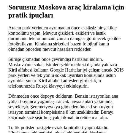
Sorunsuz Moskova araç kiralama için
pratik ipuçları
Aracın park yerinden ayrılmadan önce eksiksiz bir şekilde
kontrolünü yapın. Mevcut çizikleri, ezikleri ve lastik
durumunu telefonunuzun zaman damgası görünecek şekilde
fotoğraflayın. Kiralama şirketleri bazen fotoğraf kanıtı
olmadan önceden mevcut hasarları reddeder.
Sürüşe çıkmadan önce çevrimdışı haritaları indirin.
Moskova'nın sokak isimleri şehir merkezi dışında yalnızca
Kiril alfabesi kullanır. Google Haritalar iyi çalışır, ancak 2GIS
park yerleri ve tek yönlü sokak uyarıları konusunda üstün
ayrıntılar sunar. Kiril alfabeli adresleri girmek için
telefonunuzda Rusça klavyeyi etkinleştirin.
Dönmeden önce depoyu doldurun. Benzin istasyonları ana
yollar boyunca yoğunlaşır ancak havaalanları yakınında
seyrekleşir. Şeremetyevo'ya gitmeden önceki son uygun
istasyon terminal kompleksine 8 km uzaklıktadır. Burayı
kaçırmak size şişirilmiş yakıt ikmali ücretine mal olur.
Trafik polisleri rastgele evrak kontrolleri yapmaktadır.
Uluslararası ehliyetinizi, ulusal ehliyetinizi, kiralama