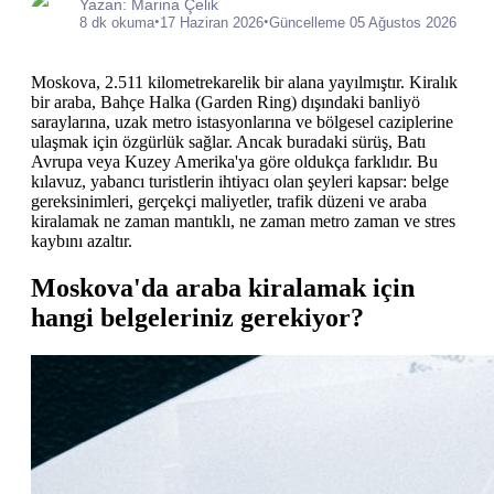
Yazan: Marina Çelik
•
•
8 dk okuma
17 Haziran 2026
Güncelleme 05 Ağustos 2026
Moskova, 2.511 kilometrekarelik bir alana yayılmıştır. Kiralık
bir araba, Bahçe Halka (Garden Ring) dışındaki banliyö
saraylarına, uzak metro istasyonlarına ve bölgesel caziplerine
ulaşmak için özgürlük sağlar. Ancak buradaki sürüş, Batı
Avrupa veya Kuzey Amerika'ya göre oldukça farklıdır. Bu
kılavuz, yabancı turistlerin ihtiyacı olan şeyleri kapsar: belge
gereksinimleri, gerçekçi maliyetler, trafik düzeni ve araba
kiralamak ne zaman mantıklı, ne zaman metro zaman ve stres
kaybını azaltır.
Moskova'da araba kiralamak için
hangi belgeleriniz gerekiyor?