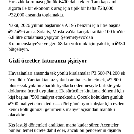
Hırsızlık koruması günlük ₽400 daha ekler. Tam kapsamlı
sigorta ile bir ekonomik araç için tipik bir hafta ₽28,000-
₽32,000 arasında toplamakta.
Yakıt, 2026 yılının başlarında AI-95 benzini için litre başına
₽52-₽56 arası. Solaris, Moskova'da karışık trafikte 100 km'de
6,8 litre ortalaması yapıyor. Şeremetyevo'dan
Kolomenskoye'ye ve geri 68 km yolculuk için yakıt için ₽380
bütçeleyin.
Gizli ücretler, faturanızı şişiriyor
Havaalanları arasında tek yönlü kiralamalar ₽3.500-₽4.200 ek
ücretlidir. Yarı tanktan az yakıtla araba teslim etmek, ₽2.800
plus eksik yakıtın abartılı fiyatlarla ödenmesiyle birlikte yakıt
doldurma ücreti uygulanır. Ek sürücüler kiralama dönemi için
kişi başına ₽500 maliyet etmektedir. Çocuk koltukları günlük
₽300 maliyet etmektedir — dört günü aşan kalışlar için evden
kendi koltuğunuzu getirmeniz maliyet açısından mantıklı
olacaktır.
Kış lastiği dönemleri aralıktan marta kadar sürer. Acenteler
bunları temel ücrete dahil eder, ancak bu pencerenin dışında