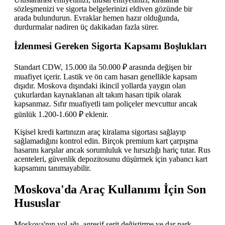
sözleşmenizi ve sigorta belgelerinizi eldiven gözünde bir
arada bulundurun. Evraklar hemen hazır olduğunda,
durdurmalar nadiren üç dakikadan fazla sürer.
İzlenmesi Gereken Sigorta Kapsamı Boşlukları
Standart CDW, 15.000 ila 50.000 ₽ arasında değişen bir
muafiyet içerir. Lastik ve ön cam hasarı genellikle kapsam
dışıdır. Moskova dışındaki ikincil yollarda yaygın olan
çukurlardan kaynaklanan alt takım hasarı tipik olarak
kapsanmaz. Sıfır muafiyetli tam poliçeler mevcuttur ancak
günlük 1.200-1.600 ₽ eklenir.
Kişisel kredi kartınızın araç kiralama sigortası sağlayıp
sağlamadığını kontrol edin. Birçok premium kart çarpışma
hasarını karşılar ancak sorumluluk ve hırsızlığı hariç tutar. Rus
acenteleri, güvenlik depozitosunu düşürmek için yabancı kart
kapsamını tanımayabilir.
Moskova'da Araç Kullanımı İçin Son
Hususlar
Moskova'nın yol ağı, agresif şerit değiştirme ve dar park