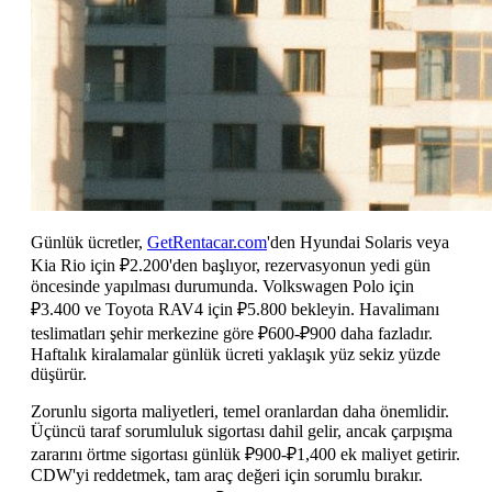
Günlük ücretler,
GetRentacar.com
'den Hyundai Solaris veya
Kia Rio için ₽2.200'den başlıyor, rezervasyonun yedi gün
öncesinde yapılması durumunda. Volkswagen Polo için
₽3.400 ve Toyota RAV4 için ₽5.800 bekleyin. Havalimanı
teslimatları şehir merkezine göre ₽600-₽900 daha fazladır.
Haftalık kiralamalar günlük ücreti yaklaşık yüz sekiz yüzde
düşürür.
Zorunlu sigorta maliyetleri, temel oranlardan daha önemlidir.
Üçüncü taraf sorumluluk sigortası dahil gelir, ancak çarpışma
zararını örtme sigortası günlük ₽900-₽1,400 ek maliyet getirir.
CDW'yi reddetmek, tam araç değeri için sorumlu bırakır.