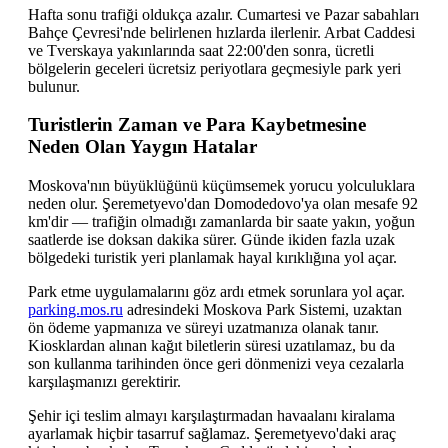
Hafta sonu trafiği oldukça azalır. Cumartesi ve Pazar sabahları
Bahçe Çevresi'nde belirlenen hızlarda ilerlenir. Arbat Caddesi
ve Tverskaya yakınlarında saat 22:00'den sonra, ücretli
bölgelerin geceleri ücretsiz periyotlara geçmesiyle park yeri
bulunur.
Turistlerin Zaman ve Para Kaybetmesine
Neden Olan Yaygın Hatalar
Moskova'nın büyüklüğünü küçümsemek yorucu yolculuklara
neden olur. Şeremetyevo'dan Domodedovo'ya olan mesafe 92
km'dir — trafiğin olmadığı zamanlarda bir saate yakın, yoğun
saatlerde ise doksan dakika sürer. Günde ikiden fazla uzak
bölgedeki turistik yeri planlamak hayal kırıklığına yol açar.
Park etme uygulamalarını göz ardı etmek sorunlara yol açar.
parking.mos.ru
adresindeki Moskova Park Sistemi, uzaktan
ön ödeme yapmanıza ve süreyi uzatmanıza olanak tanır.
Kiosklardan alınan kağıt biletlerin süresi uzatılamaz, bu da
son kullanma tarihinden önce geri dönmenizi veya cezalarla
karşılaşmanızı gerektirir.
Şehir içi teslim almayı karşılaştırmadan havaalanı kiralama
ayarlamak hiçbir tasarruf sağlamaz. Şeremetyevo'daki araç