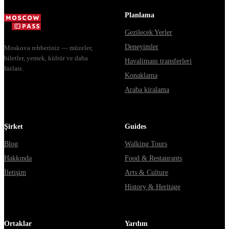
Мавзолей от...
Planlama
Gezilecek Yerler
Deneyimler
Moskova rehberiniz — müzeler,
biletler, yemek, kültür ve daha
Havalimanı transferleri
fazlası.
Konaklama
Araba kiralama
Şirket
Guides
Blog
Walking Tours
Hakkında
Food & Restaurants
İletişim
Arts & Culture
History & Heritage
Ortaklar
Yardım