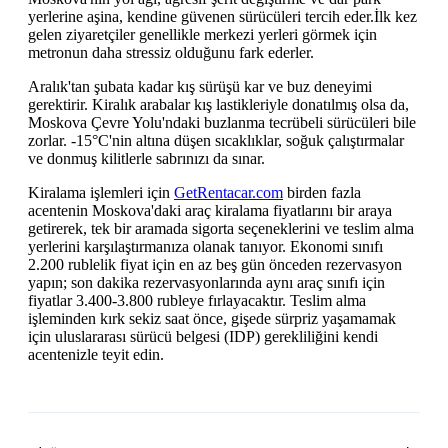
yerlerine aşina, kendine güvenen sürücüleri tercih eder.İlk kez
gelen ziyaretçiler genellikle merkezi yerleri görmek için
metronun daha stressiz olduğunu fark ederler.
Aralık'tan şubata kadar kış sürüşü kar ve buz deneyimi
gerektirir. Kiralık arabalar kış lastikleriyle donatılmış olsa da,
Moskova Çevre Yolu'ndaki buzlanma tecrübeli sürücüleri bile
zorlar. -15°C'nin altına düşen sıcaklıklar, soğuk çalıştırmalar
ve donmuş kilitlerle sabrınızı da sınar.
Kiralama işlemleri için
GetRentacar.com
birden fazla
acentenin Moskova'daki araç kiralama fiyatlarını bir araya
getirerek, tek bir aramada sigorta seçeneklerini ve teslim alma
yerlerini karşılaştırmanıza olanak tanıyor. Ekonomi sınıfı
2.200 rublelik fiyat için en az beş gün önceden rezervasyon
yapın; son dakika rezervasyonlarında aynı araç sınıfı için
fiyatlar 3.400-3.800 rubleye fırlayacaktır. Teslim alma
işleminden kırk sekiz saat önce, gişede sürpriz yaşamamak
için uluslararası sürücü belgesi (IDP) gerekliliğini kendi
acentenizle teyit edin.