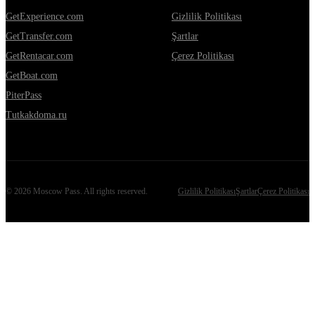
GetExperience.com
Gizlilik Politikası
GetTransfer.com
Şartlar
GetRentacar.com
Çerez Politikası
GetBoat.com
PiterPass
Tutkakdoma.ru
©
2026
Moscow Pass
. All rights reserved.
Gizlilik Politikası
Şartlar
Çerez Politikası