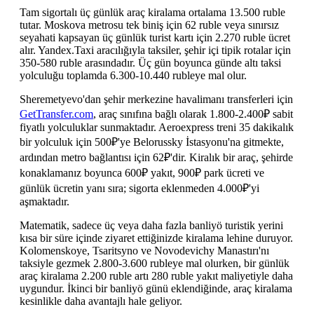
Tam sigortalı üç günlük araç kiralama ortalama 13.500 ruble
tutar. Moskova metrosu tek biniş için 62 ruble veya sınırsız
seyahati kapsayan üç günlük turist kartı için 2.270 ruble ücret
alır. Yandex.Taxi aracılığıyla taksiler, şehir içi tipik rotalar için
350-580 ruble arasındadır. Üç gün boyunca günde altı taksi
yolculuğu toplamda 6.300-10.440 rubleye mal olur.
Sheremetyevo'dan şehir merkezine havalimanı transferleri için
GetTransfer.com
, araç sınıfına bağlı olarak 1.800-2.400₽ sabit
fiyatlı yolculuklar sunmaktadır. Aeroexpress treni 35 dakikalık
bir yolculuk için 500₽'ye Belorussky İstasyonu'na gitmekte,
ardından metro bağlantısı için 62₽'dir. Kiralık bir araç, şehirde
konaklamanız boyunca 600₽ yakıt, 900₽ park ücreti ve
günlük ücretin yanı sıra; sigorta eklenmeden 4.000₽'yi
aşmaktadır.
Matematik, sadece üç veya daha fazla banliyö turistik yerini
kısa bir süre içinde ziyaret ettiğinizde kiralama lehine duruyor.
Kolomenskoye, Tsaritsyno ve Novodevichy Manastırı'nı
taksiyle gezmek 2.800-3.600 rubleye mal olurken, bir günlük
araç kiralama 2.200 ruble artı 280 ruble yakıt maliyetiyle daha
uygundur. İkinci bir banliyö günü eklendiğinde, araç kiralama
kesinlikle daha avantajlı hale geliyor.