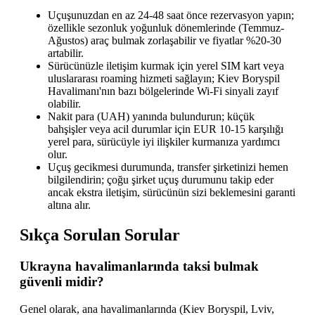
Uçuşunuzdan en az 24-48 saat önce rezervasyon yapın;
özellikle sezonluk yoğunluk dönemlerinde (Temmuz-
Ağustos) araç bulmak zorlaşabilir ve fiyatlar %20-30
artabilir.
Sürücünüzle iletişim kurmak için yerel SIM kart veya
uluslararası roaming hizmeti sağlayın; Kiev Boryspil
Havalimanı'nın bazı bölgelerinde Wi-Fi sinyali zayıf
olabilir.
Nakit para (UAH) yanında bulundurun; küçük
bahşişler veya acil durumlar için EUR 10-15 karşılığı
yerel para, sürücüyle iyi ilişkiler kurmanıza yardımcı
olur.
Uçuş gecikmesi durumunda, transfer şirketinizi hemen
bilgilendirin; çoğu şirket uçuş durumunu takip eder
ancak ekstra iletişim, sürücünün sizi beklemesini garanti
altına alır.
Sıkça Sorulan Sorular
Ukrayna havalimanlarında taksi bulmak
güvenli midir?
Genel olarak, ana havalimanlarında (Kiev Boryspil, Lviv,