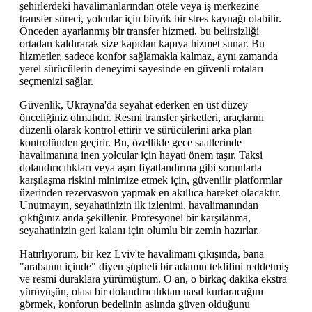
şehirlerdeki havalimanlarından otele veya iş merkezine
transfer süreci, yolcular için büyük bir stres kaynağı olabilir.
Önceden ayarlanmış bir transfer hizmeti, bu belirsizliği
ortadan kaldırarak size kapıdan kapıya hizmet sunar. Bu
hizmetler, sadece konfor sağlamakla kalmaz, aynı zamanda
yerel sürücülerin deneyimi sayesinde en güvenli rotaları
seçmenizi sağlar.
Güvenlik, Ukrayna'da seyahat ederken en üst düzey
önceliğiniz olmalıdır. Resmi transfer şirketleri, araçlarını
düzenli olarak kontrol ettirir ve sürücülerini arka plan
kontrolünden geçirir. Bu, özellikle gece saatlerinde
havalimanına inen yolcular için hayati önem taşır. Taksi
dolandırıcılıkları veya aşırı fiyatlandırma gibi sorunlarla
karşılaşma riskini minimize etmek için, güvenilir platformlar
üzerinden rezervasyon yapmak en akıllıca hareket olacaktır.
Unutmayın, seyahatinizin ilk izlenimi, havalimanından
çıktığınız anda şekillenir. Profesyonel bir karşılanma,
seyahatinizin geri kalanı için olumlu bir zemin hazırlar.
Hatırlıyorum, bir kez Lviv'te havalimanı çıkışında, bana
"arabanın içinde" diyen şüpheli bir adamın teklifini reddetmiş
ve resmi duraklara yürümüştüm. O an, o birkaç dakika ekstra
yürüyüşün, olası bir dolandırıcılıktan nasıl kurtaracağını
görmek, konforun bedelinin aslında güven olduğunu