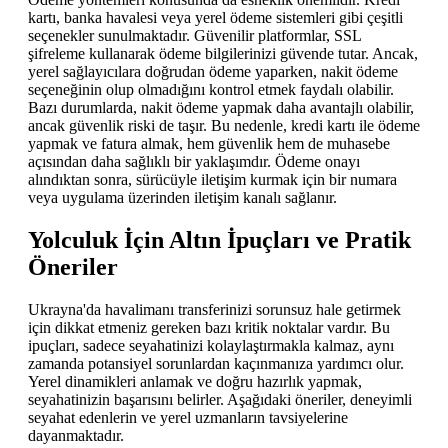
kartı, banka havalesi veya yerel ödeme sistemleri gibi çeşitli
seçenekler sunulmaktadır. Güvenilir platformlar, SSL
şifreleme kullanarak ödeme bilgilerinizi güvende tutar. Ancak,
yerel sağlayıcılara doğrudan ödeme yaparken, nakit ödeme
seçeneğinin olup olmadığını kontrol etmek faydalı olabilir.
Bazı durumlarda, nakit ödeme yapmak daha avantajlı olabilir,
ancak güvenlik riski de taşır. Bu nedenle, kredi kartı ile ödeme
yapmak ve fatura almak, hem güvenlik hem de muhasebe
açısından daha sağlıklı bir yaklaşımdır. Ödeme onayı
alındıktan sonra, sürücüyle iletişim kurmak için bir numara
veya uygulama üzerinden iletişim kanalı sağlanır.
Yolculuk İçin Altın İpuçları ve Pratik
Öneriler
Ukrayna'da havalimanı transferinizi sorunsuz hale getirmek
için dikkat etmeniz gereken bazı kritik noktalar vardır. Bu
ipuçları, sadece seyahatinizi kolaylaştırmakla kalmaz, aynı
zamanda potansiyel sorunlardan kaçınmanıza yardımcı olur.
Yerel dinamikleri anlamak ve doğru hazırlık yapmak,
seyahatinizin başarısını belirler. Aşağıdaki öneriler, deneyimli
seyahat edenlerin ve yerel uzmanların tavsiyelerine
dayanmaktadır.