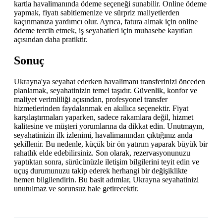
kartla havalimanında ödeme seçeneği sunabilir. Online ödeme
yapmak, fiyatı sabitlemenize ve sürpriz maliyetlerden
kaçınmanıza yardımcı olur. Ayrıca, fatura almak için online
ödeme tercih etmek, iş seyahatleri için muhasebe kayıtları
açısından daha pratiktir.
Sonuç
Ukrayna'ya seyahat ederken havalimanı transferinizi önceden
planlamak, seyahatinizin temel taşıdır. Güvenlik, konfor ve
maliyet verimliliği açısından, profesyonel transfer
hizmetlerinden faydalanmak en akıllıca seçenektir. Fiyat
karşılaştırmaları yaparken, sadece rakamlara değil, hizmet
kalitesine ve müşteri yorumlarına da dikkat edin. Unutmayın,
seyahatinizin ilk izlenimi, havalimanından çıktığınız anda
şekillenir. Bu nedenle, küçük bir ön yatırım yaparak büyük bir
rahatlık elde edebilirsiniz. Son olarak, rezervasyonunuzu
yaptıktan sonra, sürücünüzle iletişim bilgilerini teyit edin ve
uçuş durumunuzu takip ederek herhangi bir değişiklikte
hemen bilgilendirin. Bu basit adımlar, Ukrayna seyahatinizi
unutulmaz ve sorunsuz hale getirecektir.