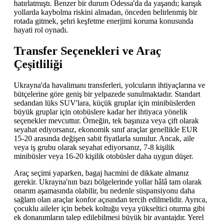
hatırlatmıştı. Benzer bir durum Odessa'da da yaşandı; karışık
yollarda kaybolma riskini almadan, önceden belirlenmiş bir
rotada gitmek, şehri keşfetme enerjimi koruma konusunda
hayati rol oynadı.
Transfer Seçenekleri ve Araç
Çeşitliliği
Ukrayna'da havalimanı transferleri, yolcuların ihtiyaçlarına ve
bütçelerine göre geniş bir yelpazede sunulmaktadır. Standart
sedandan lüks SUV'lara, küçük gruplar için minibüslerden
büyük gruplar için otobüslere kadar her ihtiyaca yönelik
seçenekler mevcuttur. Örneğin, tek başınıza veya çift olarak
seyahat ediyorsanız, ekonomik sınıf araçlar genellikle EUR
15-20 arasında değişen sabit fiyatlarla sunulur. Ancak, aile
veya iş grubu olarak seyahat ediyorsanız, 7-8 kişilik
minibüsler veya 16-20 kişilik otobüsler daha uygun düşer.
Araç seçimi yaparken, bagaj hacmini de dikkate almanız
gerekir. Ukrayna'nın bazı bölgelerinde yollar hâlâ tam olarak
onarım aşamasında olabilir, bu nedenle süspansiyonu daha
sağlam olan araçlar konfor açısından tercih edilmelidir. Ayrıca,
çocuklu aileler için bebek koltuğu veya yükseltici oturma gibi
ek donanımların talep edilebilmesi büyük bir avantajdır. Yerel