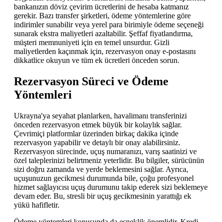
bankanızın döviz çevirim ücretlerini de hesaba katmanız
gerekir. Bazı transfer şirketleri, ödeme yöntemlerine göre
indirimler sunabilir veya yerel para birimiyle ödeme seçeneği
sunarak ekstra maliyetleri azaltabilir. Şeffaf fiyatlandırma,
müşteri memnuniyeti için en temel unsurdur. Gizli
maliyetlerden kaçınmak için, rezervasyon onay e-postasını
dikkatlice okuyun ve tüm ek ücretleri önceden sorun.
Rezervasyon Süreci ve Ödeme
Yöntemleri
Ukrayna'ya seyahat planlarken, havalimanı transferinizi
önceden rezervasyon etmek büyük bir kolaylık sağlar.
Çevrimiçi platformlar üzerinden birkaç dakika içinde
rezervasyon yapabilir ve detaylı bir onay alabilirsiniz.
Rezervasyon sürecinde, uçuş numaranızı, varış saatinizi ve
özel taleplerinizi belirtmeniz yeterlidir. Bu bilgiler, sürücünün
sizi doğru zamanda ve yerde beklemesini sağlar. Ayrıca,
uçuşunuzun gecikmesi durumunda bile, çoğu profesyonel
hizmet sağlayıcısı uçuş durumunu takip ederek sizi beklemeye
devam eder. Bu, stresli bir uçuş gecikmesinin yarattığı ek
yükü hafifletir.
Ödeme yöntemleri konusunda da esneklik önemlidir. Kredi