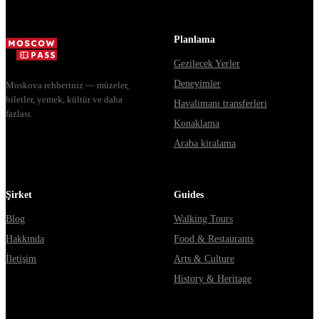
Владими...
днях, чем
Мавзолей от...
Planlama
Gezilecek Yerler
Deneyimler
Moskova rehberiniz — müzeler,
biletler, yemek, kültür ve daha
Havalimanı transferleri
fazlası.
Konaklama
Araba kiralama
Şirket
Guides
Blog
Walking Tours
Hakkında
Food & Restaurants
İletişim
Arts & Culture
History & Heritage