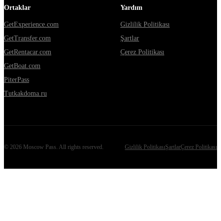
Ortaklar
Yardım
GetExperience.com
Gizlilik Politikası
GetTransfer.com
Şartlar
GetRentacar.com
Çerez Politikası
GetBoat.com
PiterPass
Tutkakdoma.ru
©
2026
Moscow Pass
. All rights reserved.
Gizlilik Politikası
Şartlar
Çerez Politikası