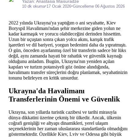
Yazan: Anastasia Maisuradze
•
•
10 dk okuma
17 Ocak 2026
Güncelleme 06 Ağustos 2026
2022 yılında Ukrayna'ya yaptığım o ani seyahatte, Kiev
Boryspil Havalimanı'ndan şehir merkezine giden yolun ne
kadar karmaşık ve yorucu olabileceğini derinden hissettim.
Uzun bir uçuştan sonra çıkan yolcu akını, karışık trafik
işaretleri ve dil bariyeri, yorgun bedenimi daha da yıpratmıştı.
O gün, önceden ayarlanmış özel bir transferin sadece bir lüks
değil, aynı zamanda hayati bir rahatlık ve güvenlik kaynağı
olduğunu anladım. Bugün, Ukrayna'nın yeniden açılan
kapıları ve turizm potansiyeli göz önüne alındığında,
havalimanı transfer süreçlerini doğru planlamak, seyahatinizin
tonunu belirleyen en kritik unsurdur.
Ukrayna'da Havalimanı
Transferlerinin Önemi ve Güvenlik
Ukrayna, son yıllarda turistik cazibesi ve tarihi mirasıyla
dünya dikkatini üzerine çekmiş bir ülkedir. Ancak, ülkenin
coğrafi genişliği ve altyapı dinamikleri, yerel ulaşım
seçeneklerinin her zaman uluslararası standartlarda olmadığını
göstermektedir. Özellikle Kiev, Lviv ve Odessa gibi büyük