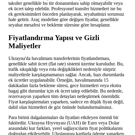
taksiler genellikle bu tür donanımlara sahip olmayabilir veya
ek ücret talep edebilir. Profesyonel transfer hizmetleri ise bu
ek gereksinimleri önceden planlayarak, seyahatinizi sorunsuz
hale getirir. Araç modeline göre değişen fiyatlar, genellikle
seyahat mesafesi ve bekleme süresine göre hesaplanır.
Fiyatlandırma Yapısı ve Gizli
Maliyetler
Ukrayna'da havalimanı transferlerinin fiyatlandırması,
genellikle sabit ücret (flat rate) sistemi üzerine kuruludur. Bu,
trafik sıkışıklığı veya rota değişiklikleri nedeniyle sürpriz
maliyetlerle karşılaşmamanızı sağlar. Ancak, bazı durumlarda
ek ücretler uygulanabilir. Örneğin, havalimanında 15
dakikadan fazla bekleme süresi, gece hizmetleri veya ekstra
bagaj gibi durumlar için ek ücret talep edilebilir. Bu nedenle,
rezervasyon yaparken tüm detayları netleştirmek önemlidir.
Fiyat karşılaştırmaları yaparken, sadece en düşük fiyatı değil,
dahil olan hizmetleri de göz önünde bulundurmalısınız.
Para birimi dalgalanmaları da fiyatları etkileyen önemli bir
faktördür. Ukrayna Hryvnyası (UAH) ile Euro veya Dolar
arasındaki kur farkları, yerel sağlayıcıların fiyat politikalarını
doğrudan etkileyebilir. Uluslararası kartlarla ödeme yaparken,