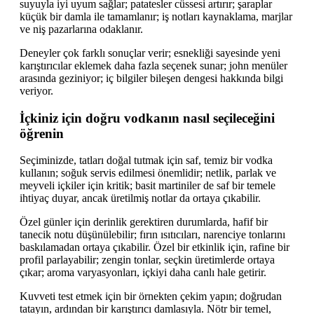
suyuyla iyi uyum sağlar; patatesler cüssesi artırır; şaraplar
küçük bir damla ile tamamlanır; iş notları kaynaklama, marjlar
ve niş pazarlarına odaklanır.
Deneyler çok farklı sonuçlar verir; esnekliği sayesinde yeni
karıştırıcılar eklemek daha fazla seçenek sunar; john menüler
arasında geziniyor; iç bilgiler bileşen dengesi hakkında bilgi
veriyor.
İçkiniz için doğru vodkanın nasıl seçileceğini
öğrenin
Seçiminizde, tatları doğal tutmak için saf, temiz bir vodka
kullanın; soğuk servis edilmesi önemlidir; netlik, parlak ve
meyveli içkiler için kritik; basit martiniler de saf bir temele
ihtiyaç duyar, ancak üretilmiş notlar da ortaya çıkabilir.
Özel günler için derinlik gerektiren durumlarda, hafif bir
tanecik notu düşünülebilir; fırın ısıtıcıları, narenciye tonlarını
baskılamadan ortaya çıkabilir. Özel bir etkinlik için, rafine bir
profil parlayabilir; zengin tonlar, seçkin üretimlerde ortaya
çıkar; aroma varyasyonları, içkiyi daha canlı hale getirir.
Kuvveti test etmek için bir örnekten çekim yapın; doğrudan
tatayın, ardından bir karıştırıcı damlasıyla. Nötr bir temel,