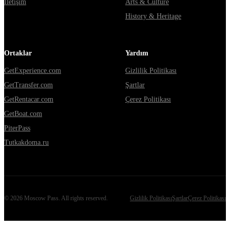
İletişim
Arts & Culture
History & Heritage
Ortaklar
Yardım
GetExperience.com
Gizlilik Politikası
GetTransfer.com
Şartlar
GetRentacar.com
Çerez Politikası
GetBoat.com
PiterPass
Tutkakdoma.ru
©
2026
Moscow Pass
. All rights reserved.
Gizlilik Politikası
Şartlar
Çerez Politikası