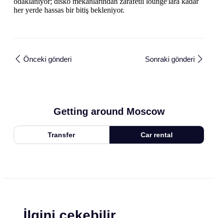
odaklanıyor; disko mekanlarından zarafetli lounge'lara kadar
her yerde hassas bir bitiş bekleniyor.
Önceki gönderi
Sonraki gönderi
Getting around Moscow
Transfer
Car rental
İlgini çekebilir.