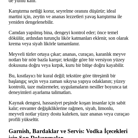
de yünlü kalır.
Karıştırma netliği korur, seyrelme oranını düşürür; ideal
martini için, zeytin ve ananas lezzetleri yavaş karıştırma ile
yeniden dengelenebilir.
Camdan yapılmış bina, dengeyi kontrol eder; önce temel
dökülür, ardından turunçlu likör katmanları eklenir, son olarak
krema veya siyah likörle tamamlanır.
Meyveli türler ortaya çıkar; ananas, curaçao, karanlık meyve
notları bir nötr bazla karışır; tekniğe göre bir versiyon yüzey
dokusuna doğru veya kırpık, kuru bir bitişe doğru kayabilir.
Bu, kısıtlayıcı bir kural değil; tekstüre göre titreşimli bir
başlangıç seçin veya zaman sıkıysa yapıya odaklanın; yüzey
kontrolü, taze malzemeler, uygulamaların nesiller boyunca tat
deneyimleri ayarlama talimatları.
Kaynak dengesi, hassasiyet peşinde koşan insanlar için sabit
kalır; envanter değişikliklerine rağmen, siyah, limonlu,
meyveli notlar yüzey dostu kalırken, taze ananas veya curaçao
profili yükseltir.
Garnish, Bardaklar ve Servis: Vodka İçecekleri
için Son Dokunmalar