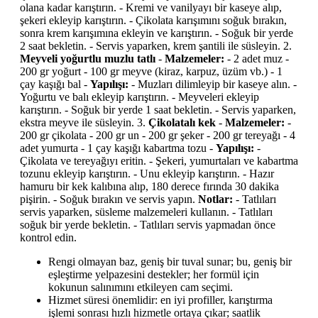
olana kadar karıştırın. - Kremi ve vanilyayı bir kaseye alıp,
şekeri ekleyip karıştırın. - Çikolata karışımını soğuk bırakın,
sonra krem karışımına ekleyin ve karıştırın. - Soğuk bir yerde
2 saat bekletin. - Servis yaparken, krem şantili ile süsleyin. 2.
Meyveli yoğurtlu muzlu tatlı
-
Malzemeler:
- 2 adet muz -
200 gr yoğurt - 100 gr meyve (kiraz, karpuz, üzüm vb.) - 1
çay kaşığı bal -
Yapılışı:
- Muzları dilimleyip bir kaseye alın. -
Yoğurtu ve balı ekleyip karıştırın. - Meyveleri ekleyip
karıştırın. - Soğuk bir yerde 1 saat bekletin. - Servis yaparken,
ekstra meyve ile süsleyin. 3.
Çikolatalı kek
-
Malzemeler:
-
200 gr çikolata - 200 gr un - 200 gr şeker - 200 gr tereyağı - 4
adet yumurta - 1 çay kaşığı kabartma tozu -
Yapılışı:
-
Çikolata ve tereyağıyı eritin. - Şekeri, yumurtaları ve kabartma
tozunu ekleyip karıştırın. - Unu ekleyip karıştırın. - Hazır
hamuru bir kek kalıbına alıp, 180 derece fırında 30 dakika
pişirin. - Soğuk bırakın ve servis yapın.
Notlar:
- Tatlıları
servis yaparken, süsleme malzemeleri kullanın. - Tatlıları
soğuk bir yerde bekletin. - Tatlıları servis yapmadan önce
kontrol edin.
Rengi olmayan baz, geniş bir tuval sunar; bu, geniş bir
eşleştirme yelpazesini destekler; her formül için
kokunun salınımını etkileyen cam seçimi.
Hizmet süresi önemlidir: en iyi profiller, karıştırma
işlemi sonrası hızlı hizmetle ortaya çıkar; saatlik