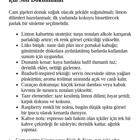
Cam şişeleri donuk soğuk olacak şekilde soğutulmalı; limon
dilimleri hazırlanmalı; ilk yudumda kokuyu hissettirecek
parlak bir süsleme seçilmelidir.
Limon kabartma stratejisi: turşu notaları alkole karışarak
parlaklığı artırır; ek renk görsel çekiciliği yükseltir.
Lüks bitişik: nane dalı plus ince portakal kabuğu;
günümüzde diskolara aydınlatılmış barlarda kullanılan
sunum için uygundur.
Dumanlı kenar: kaya bardakta hafif dumanlı tuz;
derinlik ekler, netliği gizlemez.
Bradsell-inspired tekniği: servis öncesinde sitrus yağları
püskürtün; aroma teslimat sırasında açık ve canlı kalır.
Curaçao dokunuşu: küçük kenar damlası veya kabuk
kıvrımı ile turuncu notaları yükseltir.
Taze elementler: taze kesilmiş limon dilimi; hıyar şeridi;
kırpık dokusu ve kokusu.
Raspberry renkli bir nokta, bugün düşük ışıkta görsel
bir ipucu olarak kenarda duruyor.
Kahve notu: espresso tadı hakim olan içkiler için tek bir
kahve çekirdeği ile süsleyin; derinlik katlar, ağırlık
yapmaz.