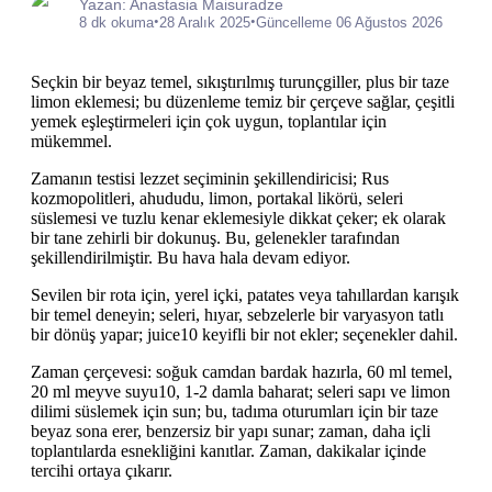
Yazan: Anastasia Maisuradze
•
•
8 dk okuma
28 Aralık 2025
Güncelleme 06 Ağustos 2026
Seçkin bir beyaz temel, sıkıştırılmış turunçgiller, plus bir taze
limon eklemesi; bu düzenleme temiz bir çerçeve sağlar, çeşitli
yemek eşleştirmeleri için çok uygun, toplantılar için
mükemmel.
Zamanın testisi lezzet seçiminin şekillendiricisi; Rus
kozmopolitleri, ahududu, limon, portakal likörü, seleri
süslemesi ve tuzlu kenar eklemesiyle dikkat çeker; ek olarak
bir tane zehirli bir dokunuş. Bu, gelenekler tarafından
şekillendirilmiştir. Bu hava hala devam ediyor.
Sevilen bir rota için, yerel içki, patates veya tahıllardan karışık
bir temel deneyin; seleri, hıyar, sebzelerle bir varyasyon tatlı
bir dönüş yapar; juice10 keyifli bir not ekler; seçenekler dahil.
Zaman çerçevesi: soğuk camdan bardak hazırla, 60 ml temel,
20 ml meyve suyu10, 1-2 damla baharat; seleri sapı ve limon
dilimi süslemek için sun; bu, tadıma oturumları için bir taze
beyaz sona erer, benzersiz bir yapı sunar; zaman, daha içli
toplantılarda esnekliğini kanıtlar. Zaman, dakikalar içinde
tercihi ortaya çıkarır.