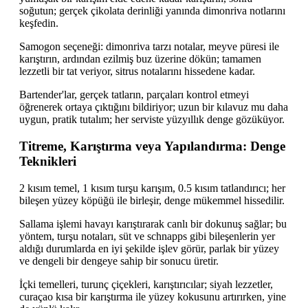
soğutun; gerçek çikolata derinliği yanında dimonriva notlarını
keşfedin.
Samogon seçeneği: dimonriva tarzı notalar, meyve püresi ile
karıştırın, ardından ezilmiş buz üzerine dökün; tamamen
lezzetli bir tat veriyor, sitrus notalarını hissedene kadar.
Bartender'lar, gerçek tatların, parçaları kontrol etmeyi
öğrenerek ortaya çıktığını bildiriyor; uzun bir kılavuz mu daha
uygun, pratik tutalım; her serviste yüzyıllık denge gözüküyor.
Titreme, Karıştırma veya Yapılandırma: Denge
Teknikleri
2 kısım temel, 1 kısım turşu karışım, 0.5 kısım tatlandırıcı; her
bileşen yüzey köpüğü ile birleşir, denge mükemmel hissedilir.
Sallama işlemi havayı karıştırarak canlı bir dokunuş sağlar; bu
yöntem, turşu notaları, süt ve schnapps gibi bileşenlerin yer
aldığı durumlarda en iyi şekilde işlev görür, parlak bir yüzey
ve dengeli bir dengeye sahip bir sonucu üretir.
İçki temelleri, turunç çiçekleri, karıştırıcılar; siyah lezzetler,
curaçao kısa bir karıştırma ile yüzey kokusunu artırırken, yine