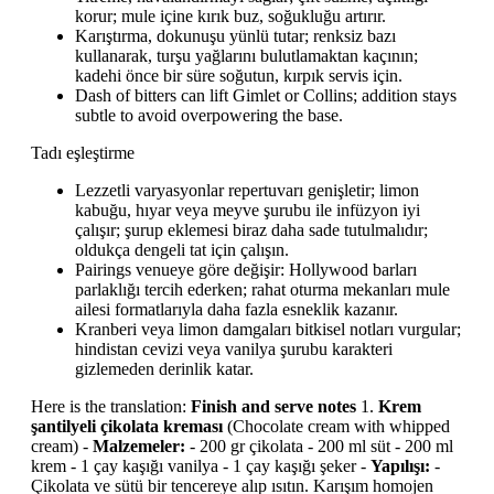
korur; mule içine kırık buz, soğukluğu artırır.
Karıştırma, dokunuşu yünlü tutar; renksiz bazı
kullanarak, turşu yağlarını bulutlamaktan kaçının;
kadehi önce bir süre soğutun, kırpık servis için.
Dash of bitters can lift Gimlet or Collins; addition stays
subtle to avoid overpowering the base.
Tadı eşleştirme
Lezzetli varyasyonlar repertuvarı genişletir; limon
kabuğu, hıyar veya meyve şurubu ile infüzyon iyi
çalışır; şurup eklemesi biraz daha sade tutulmalıdır;
oldukça dengeli tat için çalışın.
Pairings venueye göre değişir: Hollywood barları
parlaklığı tercih ederken; rahat oturma mekanları mule
ailesi formatlarıyla daha fazla esneklik kazanır.
Kranberi veya limon damgaları bitkisel notları vurgular;
hindistan cevizi veya vanilya şurubu karakteri
gizlemeden derinlik katar.
Here is the translation:
Finish and serve notes
1.
Krem
şantilyeli çikolata kreması
(Chocolate cream with whipped
cream) -
Malzemeler:
- 200 gr çikolata - 200 ml süt - 200 ml
krem - 1 çay kaşığı vanilya - 1 çay kaşığı şeker -
Yapılışı:
-
Çikolata ve sütü bir tencereye alıp ısıtın. Karışım homojen