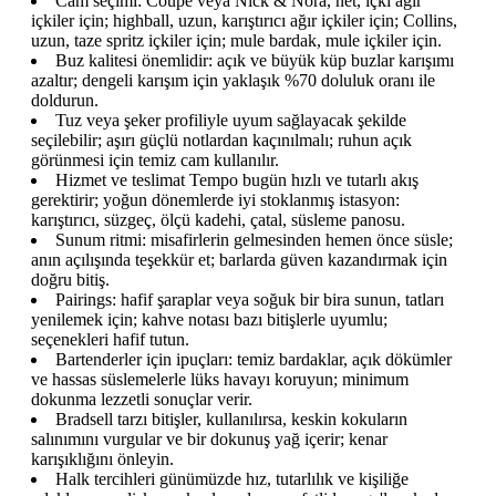
Cam seçimi: Coupe veya Nick & Nora, net, içki ağır
içkiler için; highball, uzun, karıştırıcı ağır içkiler için; Collins,
uzun, taze spritz içkiler için; mule bardak, mule içkiler için.
Buz kalitesi önemlidir: açık ve büyük küp buzlar karışımı
azaltır; dengeli karışım için yaklaşık %70 doluluk oranı ile
doldurun.
Tuz veya şeker profiliyle uyum sağlayacak şekilde
seçilebilir; aşırı güçlü notlardan kaçınılmalı; ruhun açık
görünmesi için temiz cam kullanılır.
Hizmet ve teslimat Tempo bugün hızlı ve tutarlı akış
gerektirir; yoğun dönemlerde iyi stoklanmış istasyon:
karıştırıcı, süzgeç, ölçü kadehi, çatal, süsleme panosu.
Sunum ritmi: misafirlerin gelmesinden hemen önce süsle;
anın açılışında teşekkür et; barlarda güven kazandırmak için
doğru bitiş.
Pairings: hafif şaraplar veya soğuk bir bira sunun, tatları
yenilemek için; kahve notası bazı bitişlerle uyumlu;
seçenekleri hafif tutun.
Bartenderler için ipuçları: temiz bardaklar, açık dökümler
ve hassas süslemelerle lüks havayı koruyun; minimum
dokunma lezzetli sonuçlar verir.
Bradsell tarzı bitişler, kullanılırsa, keskin kokuların
salınımını vurgular ve bir dokunuş yağ içerir; kenar
karışıklığını önleyin.
Halk tercihleri günümüzde hız, tutarlılık ve kişiliğe