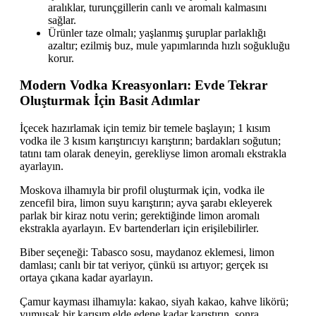
aralıklar, turunçgillerin canlı ve aromalı kalmasını
sağlar.
Ürünler taze olmalı; yaşlanmış şuruplar parlaklığı
azaltır; ezilmiş buz, mule yapımlarında hızlı soğukluğu
korur.
Modern Vodka Kreasyonları: Evde Tekrar
Oluşturmak İçin Basit Adımlar
İçecek hazırlamak için temiz bir temele başlayın; 1 kısım
vodka ile 3 kısım karıştırıcıyı karıştırın; bardakları soğutun;
tatını tam olarak deneyin, gerekliyse limon aromalı ekstrakla
ayarlayın.
Moskova ilhamıyla bir profil oluşturmak için, vodka ile
zencefil bira, limon suyu karıştırın; ayva şarabı ekleyerek
parlak bir kiraz notu verin; gerektiğinde limon aromalı
ekstrakla ayarlayın. Ev bartenderları için erişilebilirler.
Biber seçeneği: Tabasco sosu, maydanoz eklemesi, limon
damlası; canlı bir tat veriyor, çünkü ısı artıyor; gerçek ısı
ortaya çıkana kadar ayarlayın.
Çamur kayması ilhamıyla: kakao, siyah kakao, kahve likörü;
yumuşak bir karışım elde edene kadar karıştırın, sonra