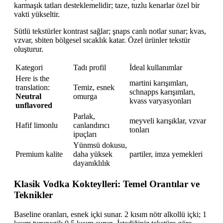
karmaşık tatları desteklemelidir; taze, tuzlu kenarlar özel bir
vakti yükseltir.
Sütlü tekstürler kontrast sağlar; şnaps canlı notlar sunar; kvas,
vzvar, sbiten bölgesel sıcaklık katar. Özel ürünler tekstür
oluşturur.
Kategori
Tadı profil
İdeal kullanımlar
Here is the
martini karışımları,
translation:
Temiz, esnek
schnapps karışımları,
Neutral
omurga
kvass varyasyonları
unflavored
Parlak,
meyveli karışıklar, vzvar
Hafif limonlu
canlandırıcı
tonları
ipuçları
Yünmsü dokusu,
Premium kalite
daha yüksek
partiler, imza yemekleri
dayanıklılık
Klasik Vodka Kokteylleri: Temel Orantılar ve
Teknikler
Baseline oranları, esnek içki sunar. 2 kısım nötr alkollü içki; 1