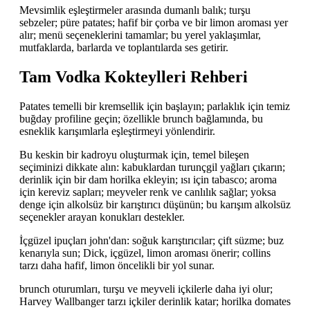
Mevsimlik eşleştirmeler arasında dumanlı balık; turşu
sebzeler; püre patates; hafif bir çorba ve bir limon aroması yer
alır; menü seçeneklerini tamamlar; bu yerel yaklaşımlar,
mutfaklarda, barlarda ve toplantılarda ses getirir.
Tam Vodka Kokteylleri Rehberi
Patates temelli bir kremsellik için başlayın; parlaklık için temiz
buğday profiline geçin; özellikle brunch bağlamında, bu
esneklik karışımlarla eşleştirmeyi yönlendirir.
Bu keskin bir kadroyu oluşturmak için, temel bileşen
seçiminizi dikkate alın: kabuklardan turunçgil yağları çıkarın;
derinlik için bir dam horilka ekleyin; ısı için tabasco; aroma
için kereviz sapları; meyveler renk ve canlılık sağlar; yoksa
denge için alkolsüz bir karıştırıcı düşünün; bu karışım alkolsüz
seçenekler arayan konukları destekler.
İçgüzel ipuçları john'dan: soğuk karıştırıcılar; çift süzme; buz
kenarıyla sun; Dick, içgüzel, limon aroması önerir; collins
tarzı daha hafif, limon öncelikli bir yol sunar.
brunch oturumları, turşu ve meyveli içkilerle daha iyi olur;
Harvey Wallbanger tarzı içkiler derinlik katar; horilka domates