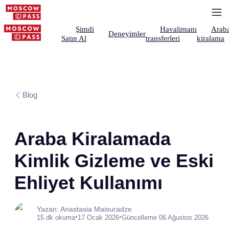
Şimdi
Havalimanı
Arab
Deneyimler
Satın Al
transferleri
kiralama
Blog
Araba Kiralamada
Kimlik Gizleme ve Eski
Ehliyet Kullanımı
Yazan: Anastasia Maisuradze
•
•
15 dk okuma
17 Ocak 2026
Güncelleme 06 Ağustos 2026