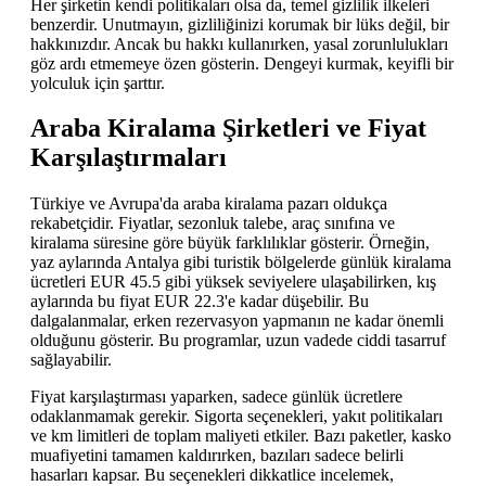
Her şirketin kendi politikaları olsa da, temel gizlilik ilkeleri
benzerdir. Unutmayın, gizliliğinizi korumak bir lüks değil, bir
hakkınızdır. Ancak bu hakkı kullanırken, yasal zorunlulukları
göz ardı etmemeye özen gösterin. Dengeyi kurmak, keyifli bir
yolculuk için şarttır.
Araba Kiralama Şirketleri ve Fiyat
Karşılaştırmaları
Türkiye ve Avrupa'da araba kiralama pazarı oldukça
rekabetçidir. Fiyatlar, sezonluk talebe, araç sınıfına ve
kiralama süresine göre büyük farklılıklar gösterir. Örneğin,
yaz aylarında Antalya gibi turistik bölgelerde günlük kiralama
ücretleri EUR 45.5 gibi yüksek seviyelere ulaşabilirken, kış
aylarında bu fiyat EUR 22.3'e kadar düşebilir. Bu
dalgalanmalar, erken rezervasyon yapmanın ne kadar önemli
olduğunu gösterir. Bu programlar, uzun vadede ciddi tasarruf
sağlayabilir.
Fiyat karşılaştırması yaparken, sadece günlük ücretlere
odaklanmamak gerekir. Sigorta seçenekleri, yakıt politikaları
ve km limitleri de toplam maliyeti etkiler. Bazı paketler, kasko
muafiyetini tamamen kaldırırken, bazıları sadece belirli
hasarları kapsar. Bu seçenekleri dikkatlice incelemek,