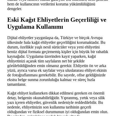
hem de kullanıcının verilerini koruma yükümlülüğünü
dengeler.
Eski Kağıt Ehliyetlerin Geçerliliği ve
Uygulama Kullanımı
Dijital ehliyetler yaygınlaşsa da, Türkiye ve birçok Avrupa
ülkesinde hala kağıt ehliyetler geçerliliğini korumaktadır. Bu
durum, özellikle yaşlı nesil sürücüler veya yeni ehliyetini
henüz dijital formata geçirmemiş kişiler için büyük bir rahatlık
kaynağıdır. Uygulama üzerinden kayıt yaparken, kağıt
ehliyetinizi açarak tüm sayfaların net bir şekilde
görülebildiğinden emin olmanız gerekir. Ehliyetin ön ve arka
yüzü, ayrıca varsa ek sayfalar veya uluslararası ehliyet ekinin
de fotoğraflanması gerekebilir. Bu sayede, ofise geldiğinizde
ekstra belge sunma zorunluluğu kalmaz ve süreç hızla
tamamlanır.
Kağıt ehliyet kullanırken dikkat edilmesi gereken en önemli
detay, belgenin okunabilirliğidir. Yıpranmış, yırtık veya silik
yazı içeren ehliyetler, güvenlik nedeniyle reddedilebilir. Bu
nedenle, ehliyetinizin son kullanma tarihinin geçerli
olduğundan ve fiziksel durumunun iyi olduğundan emin olun.