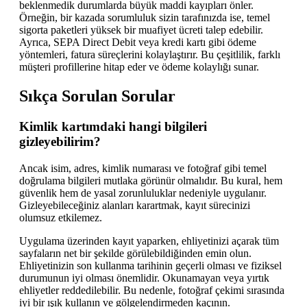
beklenmedik durumlarda büyük maddi kayıpları önler.
Örneğin, bir kazada sorumluluk sizin tarafınızda ise, temel
sigorta paketleri yüksek bir muafiyet ücreti talep edebilir.
Ayrıca, SEPA Direct Debit veya kredi kartı gibi ödeme
yöntemleri, fatura süreçlerini kolaylaştırır. Bu çeşitlilik, farklı
müşteri profillerine hitap eder ve ödeme kolaylığı sunar.
Sıkça Sorulan Sorular
Kimlik kartımdaki hangi bilgileri
gizleyebilirim?
Ancak isim, adres, kimlik numarası ve fotoğraf gibi temel
doğrulama bilgileri mutlaka görünür olmalıdır. Bu kural, hem
güvenlik hem de yasal zorunluluklar nedeniyle uygulanır.
Gizleyebileceğiniz alanları karartmak, kayıt sürecinizi
olumsuz etkilemez.
Uygulama üzerinden kayıt yaparken, ehliyetinizi açarak tüm
sayfaların net bir şekilde görülebildiğinden emin olun.
Ehliyetinizin son kullanma tarihinin geçerli olması ve fiziksel
durumunun iyi olması önemlidir. Okunamayan veya yırtık
ehliyetler reddedilebilir. Bu nedenle, fotoğraf çekimi sırasında
iyi bir ışık kullanın ve gölgelendirmeden kaçının.