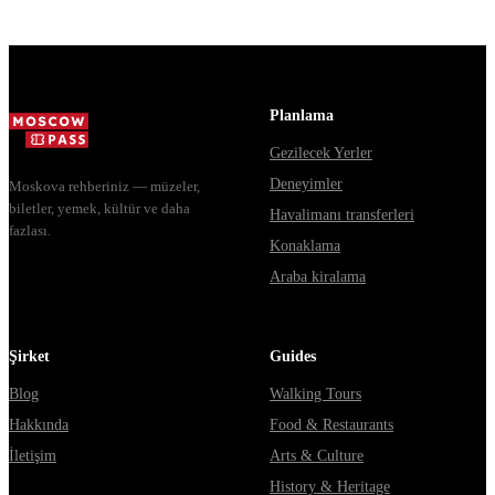
доехать из
источники
Москвы через
расходятся в
Владими...
днях, чем
Мавзолей от...
Planlama
Gezilecek Yerler
Deneyimler
Moskova rehberiniz — müzeler,
biletler, yemek, kültür ve daha
Havalimanı transferleri
fazlası.
Konaklama
Araba kiralama
Şirket
Guides
Blog
Walking Tours
Hakkında
Food & Restaurants
İletişim
Arts & Culture
History & Heritage