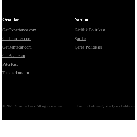
Ortaklar
Yardım
GetExperience.com
Gizlilik Politikası
GetTransfer.com
Şartlar
GetRentacar.com
Çerez Politikası
GetBoat.com
PiterPass
Tutkakdoma.ru
©
2026
Moscow Pass
. All rights reserved.
Gizlilik Politikası
Şartlar
Çerez Politikası