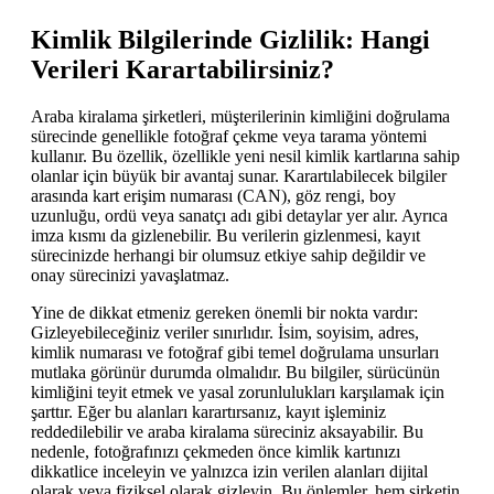
Kimlik Bilgilerinde Gizlilik: Hangi
Verileri Karartabilirsiniz?
Araba kiralama şirketleri, müşterilerinin kimliğini doğrulama
sürecinde genellikle fotoğraf çekme veya tarama yöntemi
kullanır. Bu özellik, özellikle yeni nesil kimlik kartlarına sahip
olanlar için büyük bir avantaj sunar. Karartılabilecek bilgiler
arasında kart erişim numarası (CAN), göz rengi, boy
uzunluğu, ordü veya sanatçı adı gibi detaylar yer alır. Ayrıca
imza kısmı da gizlenebilir. Bu verilerin gizlenmesi, kayıt
sürecinizde herhangi bir olumsuz etkiye sahip değildir ve
onay sürecinizi yavaşlatmaz.
Yine de dikkat etmeniz gereken önemli bir nokta vardır:
Gizleyebileceğiniz veriler sınırlıdır. İsim, soyisim, adres,
kimlik numarası ve fotoğraf gibi temel doğrulama unsurları
mutlaka görünür durumda olmalıdır. Bu bilgiler, sürücünün
kimliğini teyit etmek ve yasal zorunlulukları karşılamak için
şarttır. Eğer bu alanları karartırsanız, kayıt işleminiz
reddedilebilir ve araba kiralama süreciniz aksayabilir. Bu
nedenle, fotoğrafınızı çekmeden önce kimlik kartınızı
dikkatlice inceleyin ve yalnızca izin verilen alanları dijital
olarak veya fiziksel olarak gizleyin. Bu önlemler, hem şirketin