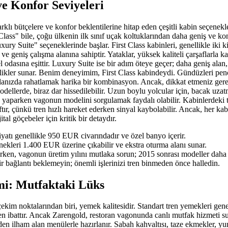
ve Konfor Seviyeleri
rklı bütçelere ve konfor beklentilerine hitap eden çeşitli kabin seçenekl
lass" bile, çoğu ülkenin ilk sınıf uçak koltuklarından daha geniş ve k
ury Suite" seçeneklerinde başlar. First Class kabinleri, genellikle iki ki
ve geniş çalışma alanına sahiptir. Yataklar, yüksek kaliteli çarşaflarla k
tel odasına eşittir. Luxury Suite ise bir adım öteye geçer; daha geniş al
llikler sunar. Benim deneyimim, First Class kabindeydi. Gündüzleri pe
danızda rahatlamak harika bir kombinasyon. Ancak, dikkat etmeniz gere
odellerde, biraz dar hissedilebilir. Uzun boylu yolcular için, bacak uzatma
yaparken vagonun modelini sorgulamak faydalı olabilir. Kabinlerdeki t
ıftır, çünkü tren hızlı hareket ederken sinyal kaybolabilir. Ancak, her ka
ital göçebeler için kritik bir detaydır.
fiyatı genellikle 950 EUR civarındadır ve özel banyo içerir.
ekleri 1.400 EUR üzerine çıkabilir ve ekstra oturma alanı sunar.
ken, vagonun üretim yılını mutlaka sorun; 2015 sonrası modeller daha
ir bağlantı beklemeyin; önemli işlerinizi tren binmeden önce halledin.
i: Mutfaktaki Lüks
kim noktalarından biri, yemek kalitesidir. Standart tren yemekleri gene
en ibattır. Ancak Zarengold, restoran vagonunda canlı mutfak hizmeti s
den ilham alan menülerle hazırlanır. Sabah kahvaltısı, taze ekmekler, yu