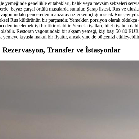
ğle yemeğinde genellikle et tabakları, balık veya mevsim sebzeleri servi
erde, beyaz çarşaf örtülü masalarda sunulur. Şarap listesi, Rus ve uluslar
vagonundaki pencereden manzarayı izlerken içtiğim sıcak Rus çayıydı. 
eneksel Rus kültürünün bir parçasıdır. Yemekler, porsiyon olarak oldukça
den incelemek iyi bir fikir olabilir. Yemek fiyatları, bilet fiyatına dahi
l olabilir. Restoran vagonundaki bir akşam yemeği, kişi başı 50-80 EUR 
 yemeye kıyasla makul bir fiyattır, ancak yine de bütçenizi etkileyebilir
: Rezervasyon, Transfer ve İstasyonlar