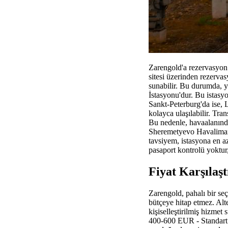
Zarengold'a rezervasyon 
sitesi üzerinden rezervas
sunabilir. Bu durumda, ye
İstasyonu'dur. Bu istas
Sankt-Peterburg'da ise, 
kolayca ulaşılabilir. Tr
Bu nedenle, havaalanınd
Sheremetyevo Havalimanı'
tavsiyem, istasyona en az
pasaport kontrolü yoktur
Fiyat Karşılaşt
Zarengold, pahalı bir seç
bütçeye hitap etmez. Alt
kişiselleştirilmiş hizme
400-600 EUR - Standart 