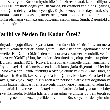
eyimi. Zarengold, Rus demiryolu lüksünün zirvesi olarak kabul ediliyor ve 
500 EUR arasında değişiyor. Bu yazıda, bu efsanevi trenin nasıl çalıştığ
 olduğunu detaylıca inceleyeceğiz. Kişisel deneyimime dayanarak söyley
 noktasından B noktasına gitmek değil, zamanı dondurup konforun için
doğru planlama yapmazsanız bütçenizi aşabilirsiniz. Şimdi, Zarengold'u
lerini keşfedelim.
Tarihi ve Neden Bu Kadar Özel?
dünyadaki çoğu ülkeye kıyasla tamamen farklı bir kültürdür. Uzun mesaf
arını ülkenin damarları haline getirdi. Ancak standart vagonlardan bah
vyetler Birliği'nin çöküşünden sonra ortaya çıkan yeni zenginlik ve lüks
üneş) ve "Gold" (Altın) kelimelerinden türetilmiş olup, yolculara güneşin
 Bu tren, sıradan RZD (Rusya Demiryolları) hizmetlerinden tamamen bağ
ahşap detaylarla süslenmiş ve en kaliteli kumaşlarla döşenmiştir. Her bir
. Moskova'dan Sankt-Peterburg'a olan yolculuk yaklaşık 8 saat sürer, an
 hissettirir. Ben ilk kez Zarengold'a bindiğimde, Moskova Yaroslavl ista
raya girmek yok, bagajınızı sizden alan personel var ve sizi doğrudan 
irilmiş hizmet, standart tren istasyonlarındaki kaosu tamamen ortadan kal
ci; parlak lacivert ve altın detaylar, onu platformda kolayca tanınır kılı
ve gizliliğidir. Politika liderleri, iş insanları ve ünlüler bu treni tercih 
lar da genellikle benzer profilde insanlardır. Bu, sosyal bir deneyim ol
r.