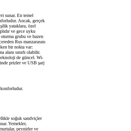
eri sunar. En temel
onforludur. Ancak, gerçek
şilik yataklara, özel
aplıdır ve gece uyku
an, oturma grubu ve bazen
ncereden Rus manzarasını
ken bir nokta var:
 alanı sınırlı olabilir.
eknoloji de güncel. Wi-
binde prizler ve USB şarj
 konforludur.
llikle soğuk sandviçler
unar. Yemekler,
murtalar, peynirler ve