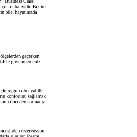
nin "Business Class"
n çok daha iyidir. Benim
in bile, hayatınızda
 bölgelerden geçerken
 Wi-Fi'e güvenmemeniz
için uygun olmayabilir.
ların konforunu sağlamak
k bunu önceden sormanız
y öncesinden rezervasyon
larla sunulur. Resmi