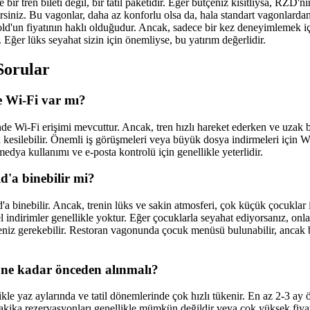
ir tren bileti değil, bir tatil paketidir. Eğer bütçeniz kısıtlıysa, RZD'
irsiniz. Bu vagonlar, daha az konforlu olsa da, hala standart vagonlarda
ld'un fiyatının haklı olduğudur. Ancak, sadece bir kez deneyimlemek iç
. Eğer lüks seyahat sizin için önemliyse, bu yatırım değerlidir.
Sorular
e Wi-Fi var mı?
nde Wi-Fi erişimi mevcuttur. Ancak, tren hızlı hareket ederken ve uzak
ya kesilebilir. Önemli iş görüşmeleri veya büyük dosya indirmeleri için
 medya kullanımı ve e-posta kontrolü için genellikle yeterlidir.
'a binebilir mi?
'a binebilir. Ancak, trenin lüks ve sakin atmosferi, çok küçük çocuklar 
el indirimler genellikle yoktur. Eğer çocuklarla seyahat ediyorsanız, on
meniz gerekebilir. Restoran vagonunda çocuk menüsü bulunabilir, anca
i ne kadar önceden alınmalı?
likle yaz aylarında ve tatil dönemlerinde çok hızlı tükenir. En az 2-3 a
akika rezervasyonları genellikle mümkün değildir veya çok yüksek fiyat