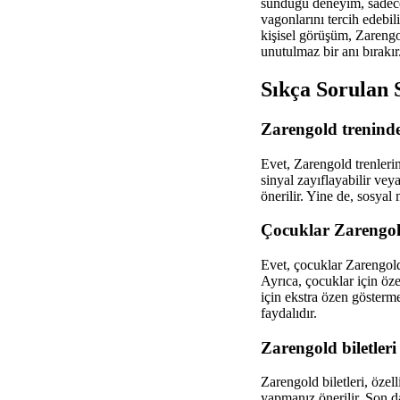
sunduğu deneyim, sadece b
vagonlarını tercih edebil
kişisel görüşüm, Zarengo
unutulmaz bir anı bırakır
Sıkça Sorulan 
Zarengold trenind
Evet, Zarengold trenleri
sinyal zayıflayabilir ve
önerilir. Yine de, sosyal
Çocuklar Zarengold
Evet, çocuklar Zarengold
Ayrıca, çocuklar için öz
için ekstra özen göster
faydalıdır.
Zarengold biletler
Zarengold biletleri, özel
yapmanız önerilir. Son d