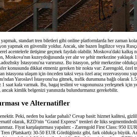
yapmak, standart tren biletleri gibi online platformlarda her zaman kol
yon yapmak en güvenilir yoldur. Ancak, site bazen İngilizce veya Rusça o
rel acentelerle iletişime geçmek faydalı olabilir. Moskova'daki kalkış n
yon, Moskova'nın kuzeydoğusunda yer alır ve şehir merkezine yaklaşık 
Ladozhsky İstasyonu'na varırsınız. Bu istasyon, şehir merkezine oldukça
ansfer konusunda dikkat etmeniz gereken bir nokta var: Zarengold, özel t
an istasyona ulaşım için önceden taksi veya özel araç rezervasyonu y
ndan Yaroslavl İstasyonu'na gitmek, trafik durumuna bağlı olarak 1.5-
 1 saat kala varmak. Bu, bagaj teslimi ve vagonunuza yerleşmek için yet
, ancak kimlik belgenizi yanınızda bulundurmanız gerekebilir.
ırması ve Alternatifler
enektir. Peki, neden bu kadar pahalı? Cevap basit: hizmet kalitesi, gizli
ernatif olarak, RZD'nin "Grand Express" trenleri de lüks segmentinded
t sunmaz. Fiyat karşılaştırması yapalım: - Zarengold First Class: 950 
Tren (Platskart): 30-50 EUR Gördüğünüz gibi, fark oldukça büyük. A