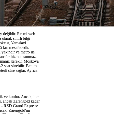
ay değildir. Resmi web
larak sınırlı bilgi
oktası, Yaroslavl
15 km mesafededir.
 yakındır ve metro ile
ransfer hizmeti sunmaz.
apmanız gerekir. Moskova
2 saat sürebilir. Benim
erli süre sağlar. Ayrıca,
lik ve konfor. Ancak, her
ir, ancak Zarengold kadar
EUR - RZD Grand Express:
ncak, Zarengold'un