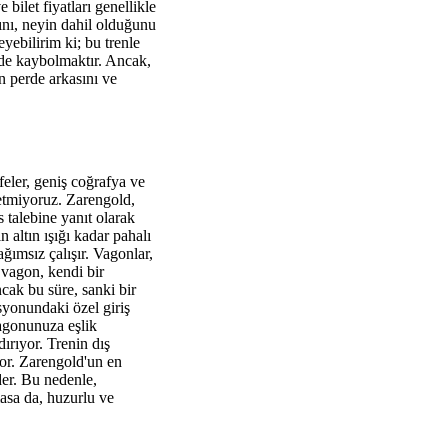
bilet fiyatları genellikle
ını, neyin dahil olduğunu
ebilirim ki; bu trenle
de kaybolmaktır. Ancak,
n perde arkasını ve
eler, geniş coğrafya ve
setmiyoruz. Zarengold,
 talebine yanıt olarak
 altın ışığı kadar pahalı
ımsız çalışır. Vagonlar,
 vagon, kendi bir
cak bu süre, sanki bir
syonundaki özel giriş
vagonunuza eşlik
dırıyor. Trenin dış
yor. Zarengold'un en
eder. Bu nedenle,
masa da, huzurlu ve