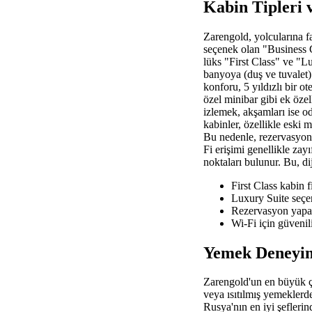
Kabin Tipleri 
Zarengold, yolcularına fa
seçenek olan "Business C
lüks "First Class" ve "Lux
banyoya (duş ve tuvalet) 
konforu, 5 yıldızlı bir o
özel minibar gibi ek öze
izlemek, akşamları ise o
kabinler, özellikle eski m
Bu nedenle, rezervasyon 
Fi erişimi genellikle zay
noktaları bulunur. Bu, dij
First Class kabin 
Luxury Suite seçen
Rezervasyon yapar
Wi-Fi için güvenil
Yemek Deneyim
Zarengold'un en büyük çe
veya ısıtılmış yemeklerd
Rusya'nın en iyi şeflerin