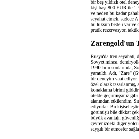
bir beş yıldızlı otel den
kişi başı 800 EUR ile 1.
ve neden bu kadar pahalı
seyahat etmek, sadece A
bu lüksün bedeli var ve 
pratik rezervasyon taktik
Zarengold'un 
Rusya'da tren seyahati, 
Sovyet mirası, demiryoll
1990'ların sonlarında, So
yaratıldı. Adı, "Zare" (G
bir deneyim vaat ediyor.
özel olarak tasarlanmış, 
konaklama birimi gibidir
otelde geçirmişsiniz gibi
alanından etkilendim. Sı
ediyorlar. Bu kişiselleşt
görünüşü bile dikkat çeki
büyük avantajı, güvenliği 
çevrenizdeki diğer yolcu
saygılı bir atmosfer sağla