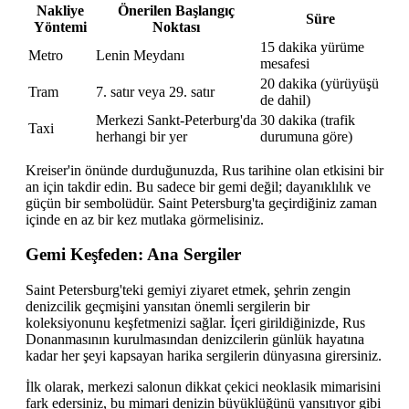
Nakliye
Önerilen Başlangıç
Süre
Yöntemi
Noktası
15 dakika yürüme
Metro
Lenin Meydanı
mesafesi
20 dakika (yürüyüşü
Tram
7. satır veya 29. satır
de dahil)
Merkezi Sankt-Peterburg'da
30 dakika (trafik
Taxi
herhangi bir yer
durumuna göre)
Kreiser'in önünde durduğunuzda, Rus tarihine olan etkisini bir
an için takdir edin. Bu sadece bir gemi değil; dayanıklılık ve
güçün bir sembolüdür. Saint Petersburg'ta geçirdiğiniz zaman
içinde en az bir kez mutlaka görmelisiniz.
Gemi Keşfeden: Ana Sergiler
Saint Petersburg'teki gemiyi ziyaret etmek, şehrin zengin
denizcilik geçmişini yansıtan önemli sergilerin bir
koleksiyonunu keşfetmenizi sağlar. İçeri girildiğinizde, Rus
Donanmasının kurulmasından denizcilerin günlük hayatına
kadar her şeyi kapsayan harika sergilerin dünyasına girersiniz.
İlk olarak, merkezi salonun dikkat çekici neoklasik mimarisini
fark edersiniz, bu mimari denizin büyüklüğünü yansıtıyor gibi