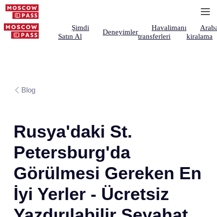
Şimdi
Havalimanı
Arab
Deneyimler
Satın Al
transferleri
kiralama
Blog
Rusya'daki St.
Petersburg'da
Görülmesi Gereken En
İyi Yerler - Ücretsiz
Yazdırılabilir Seyahat