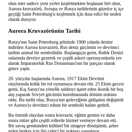
olun ister sadece yeni yerler keşfetmekten hoşlanan biri olun,
Aurora kruvazörü, Avrupa ve Rusya tarihlerinin güzelce iç içe
geçtiği Saint Petersburg'u keşfetmek için ikna edici bir neden
olarak duruyor.
Aurora Kruvazörünün Tarihi
Rusya'nın Saint Petersburg şehrinde 1900 yılında denize
indirilen Aurora kruvazörü, Rus deniz gücünün ve devrimci
tarihin anıtsal bir sembolüdür. Başlangıçta gemi, Baltık Denizi
sularında devriye gezerek ve çeşitli askeri operasyonlarda yer
alarak İmparatorluk Rus Donanması'nın bir parçası olarak
görev yaptı.
20. yüzyılın başlarında Aurora, 1917 Ekim Devrimi
olaylarında kritik bir rol oynamaya devam etti. 25 Ekim gecesi
gemi, Kış Sarayı'na yönelik saldırıyı işaret eden ikonik bir boş
atış yaparak Sovyet gücünün kurulmasında dönüm noktası
oldu. Bu tarihi olay, Rusya'nın geleceğinin gidişatını değiştirdi
ve Aurora'yı devrimci ruhun bir sembolü haline getirdi.
Bu önemli olaydan sonra kruvazör, eğitim gemisi ve daha
sonra müze gibi çeşitli rollerde hizmet vermeye devam etti.
Bir savaş gemisinden kültürel bir simgeye dönüşümü, şehre
gelen herkes için ilgi çekici bir noktayı yansıtıyor.