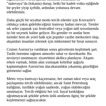
"stalovaya"da (lokanta) durup, belki bir kadeh votka eşliğinde
bir şeyler yiyip içebilir, ardından yolunuza devam
edebilirsiniz.
Daha güçlü bir seyahat modu tercih edenler için Kruvazör'e
oldukça yakın gidebileceğiniz tramvay hatları mevcut. Trenler
sık sefer yaparak yaz festivalleri veya yoğun tatil sezonlarında
iyi bir seçenek haline geliyor. Bu gemiler ve anıtlar hem
turistler hem de yerel halk için popüler cazibe merkezleri olup,
akşamları insanları izlemek için mükemmel bir fırsat sunuyor.
Cruiser Aurora'ya vardıktan sonra güvertesini keşfetmek şart.
Tarihi önemine rağmen atmosfer rahat ve davetkardır. Bu
tavsiyeyi unutmayın: ziyaretinizi akıllıca planlayın. Akşam
erken varmak, bütün alan yumuşak kehribar ışığıyla
kaplanmışken Aurora'nın alacakaranlıkta yıkanmış güzelliğini
görmenizi sağlar.
Metro veya tramvayı kaçırırsanız, her zaman taksi veya araç
paylaşımını tercih edebilirsiniz; ancak Saint Petersburg
trafiğinin, özellikle yoğun saatlerde, yoğun olabileceğini
unutmayın. Tercih ettiğiniz her yol, hayal kırıklığına
uğratmayacak şekilde şehrin ünlü anıtlarını ilginç bir şekilde
keşfetmenizi sağlayacaktır.