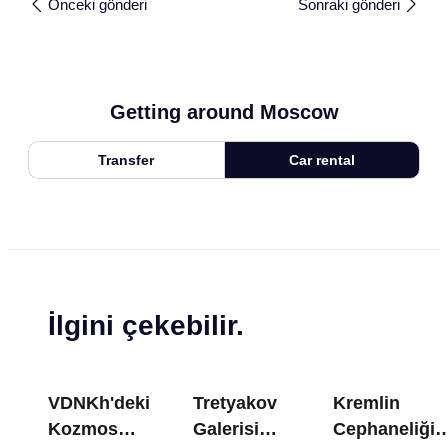
Önceki gönderi
Sonraki gönderi
Getting around Moscow
Transfer
Car rental
İlgini çekebilir.
VDNKh'deki
Tretyakov
Kremlin
Kozmos
Galerisi
Cephaneliği