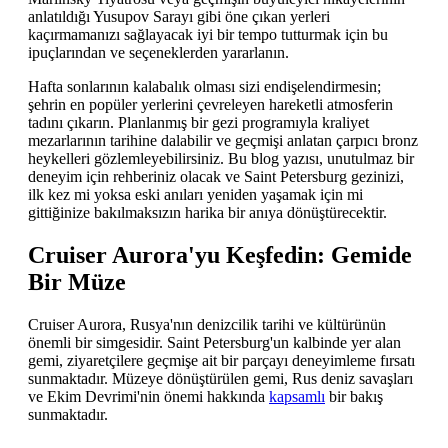
anlatıldığı Yusupov Sarayı gibi öne çıkan yerleri
kaçırmamanızı sağlayacak iyi bir tempo tutturmak için bu
ipuçlarından ve seçeneklerden yararlanın.
Hafta sonlarının kalabalık olması sizi endişelendirmesin;
şehrin en popüler yerlerini çevreleyen hareketli atmosferin
tadını çıkarın. Planlanmış bir gezi programıyla kraliyet
mezarlarının tarihine dalabilir ve geçmişi anlatan çarpıcı bronz
heykelleri gözlemleyebilirsiniz. Bu blog yazısı, unutulmaz bir
deneyim için rehberiniz olacak ve Saint Petersburg gezinizi,
ilk kez mi yoksa eski anıları yeniden yaşamak için mi
gittiğinize bakılmaksızın harika bir anıya dönüştürecektir.
Cruiser Aurora'yu Keşfedin: Gemide
Bir Müze
Cruiser Aurora, Rusya'nın denizcilik tarihi ve kültürünün
önemli bir simgesidir. Saint Petersburg'un kalbinde yer alan
gemi, ziyaretçilere geçmişe ait bir parçayı deneyimleme fırsatı
sunmaktadır. Müzeye dönüştürülen gemi, Rus deniz savaşları
ve Ekim Devrimi'nin önemi hakkında
kapsamlı
bir bakış
sunmaktadır.