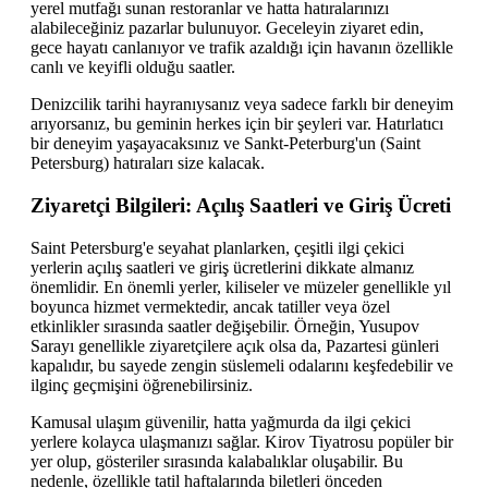
yerel mutfağı sunan restoranlar ve hatta hatıralarınızı
alabileceğiniz pazarlar bulunuyor. Geceleyin ziyaret edin,
gece hayatı canlanıyor ve trafik azaldığı için havanın özellikle
canlı ve keyifli olduğu saatler.
Denizcilik tarihi hayranıysanız veya sadece farklı bir deneyim
arıyorsanız, bu geminin herkes için bir şeyleri var. Hatırlatıcı
bir deneyim yaşayacaksınız ve Sankt-Peterburg'un (Saint
Petersburg) hatıraları size kalacak.
Ziyaretçi Bilgileri: Açılış Saatleri ve Giriş Ücreti
Saint Petersburg'e seyahat planlarken, çeşitli ilgi çekici
yerlerin açılış saatleri ve giriş ücretlerini dikkate almanız
önemlidir. En önemli yerler, kiliseler ve müzeler genellikle yıl
boyunca hizmet vermektedir, ancak tatiller veya özel
etkinlikler sırasında saatler değişebilir. Örneğin, Yusupov
Sarayı genellikle ziyaretçilere açık olsa da, Pazartesi günleri
kapalıdır, bu sayede zengin süslemeli odalarını keşfedebilir ve
ilginç geçmişini öğrenebilirsiniz.
Kamusal ulaşım güvenilir, hatta yağmurda da ilgi çekici
yerlere kolayca ulaşmanızı sağlar. Kirov Tiyatrosu popüler bir
yer olup, gösteriler sırasında kalabalıklar oluşabilir. Bu
nedenle, özellikle tatil haftalarında biletleri önceden