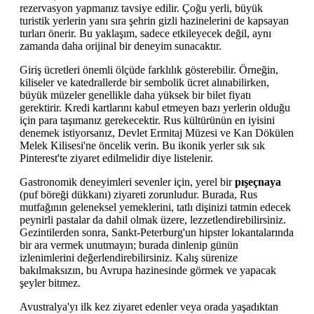
rezervasyon yapmanız tavsiye edilir. Çoğu yerli, büyük
turistik yerlerin yanı sıra şehrin gizli hazinelerini de kapsayan
turları önerir. Bu yaklaşım, sadece etkileyecek değil, aynı
zamanda daha orijinal bir deneyim sunacaktır.
Giriş ücretleri önemli ölçüde farklılık gösterebilir. Örneğin,
kiliseler ve katedrallerde bir sembolik ücret alınabilirken,
büyük müzeler genellikle daha yüksek bir bilet fiyatı
gerektirir. Kredi kartlarını kabul etmeyen bazı yerlerin olduğu
için para taşımanız gerekecektir. Rus kültürünün en iyisini
denemek istiyorsanız, Devlet Ermitaj Müzesi ve Kan Dökülen
Melek Kilisesi'ne öncelik verin. Bu ikonik yerler sık sık
Pinterest'te ziyaret edilmelidir diye listelenir.
Gastronomik deneyimleri sevenler için, yerel bir
pışeçnaya
(puf böreği dükkanı) ziyareti zorunludur. Burada, Rus
mutfağının geleneksel yemeklerini, tatlı dişinizi tatmin edecek
peynirli pastalar da dahil olmak üzere, lezzetlendirebilirsiniz.
Gezintilerden sonra, Sankt-Peterburg'un hipster lokantalarında
bir ara vermek unutmayın; burada dinlenip günün
izlenimlerini değerlendirebilirsiniz. Kalış sürenize
bakılmaksızın, bu Avrupa hazinesinde görmek ve yapacak
şeyler bitmez.
Avustralya'yı ilk kez ziyaret edenler veya orada yaşadıktan