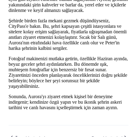
yakınındaki şirin kahveler ve barlar da, yerel etler ve içkilerle
dinlenme ve keyif almanızı sağlayacak.
Şehirde birden fazla mekani gezmek düşündüyseniz,
CityPass'e bakın. Bu, şehri kapsayan çeşitli istasyonlara ve
sitelere kolay erişim sağlayarak, fiyatlarla uğraşmadan önemli
anıtları ziyaret etmenizi kolaylaştırır. Sıcak bir Salı günü,
Aurora'nın etrafındaki hava özellikle canlı olur ve Peter'in
harika şehrinin kalbini sergiler.
Fotoğraf makinenizi mutlaka getirin, özellikle Haziran ayında,
beyaz geceler şehri aydınlatırken. Bu dönemde ışık,
muhteşem fotoğraflar için benzersiz bir fırsat sunar.
Ziyaretinizi önceden planlayarak önceliklerinizi doğru şekilde
belirleyin; böylece her şeyi sorunsuz bir şekilde
yaşayabilirsiniz.
Sonunda, Aurora'yı ziyaret etmek kişisel bir deneyime
indirgenir; kendinize özgü yapın ve bu ikonik şehrin askeri
tarihini ve canlı havasını içselleştirmek için zaman ayırın.