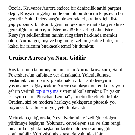
Özetle, Kruvazör Aurora sadece bir denizcilik tarihi parçası
değil; Rusya'nın gelişiminde önemli bir dönemi kapsayan bir
gemidir. Saint Petersburg'u bir sonraki ziyaretiniz için liste
yapıyorsanız, bu ikonik geminin gezinizde mutlaka yer alması
gerektiğini unutmayın. İster amatör bir tarihçi olun ister
Rusya'yı şekillendiren tarihin rüzgarları hakkında meraklı
olun, Aurora geçmişi ve bugünü güzel bir şekilde birleştiren,
kalıcı bir izlenim bırakacak temel bir duraktır.
Cruiser Aurora'ya Nasıl Gidilir
Rus tarihinin tanınmış bir anıtı olan Aurora kruvazörü, Saint
Petersburg'un kalbinde yer almaktadır. Yolculuğunuza
başlamak için rotanızı planlamak, iyi bir tatil deneyimi
yaşamanızı sağlayacaktır. Aurora'ya ulaşmanın en kolay yolu
şehrin verimli
toplu taşıma
sistemini kullanmaktır. En yakın
istasyon olan "Ploschad Lenina"ya metro ile gidebilirsiniz.
Oradan, sizi bu modern harikaya yaklaştıran pitoresk yol
boyunca kısa bir yürüyüş yeterli olacaktır.
Metrodan çıktığınızda, Neva Nehri'nin güzelliğine doğru
yürümeye başlayın. Yolunuzu çevreleyen sarı ve altın rengi
binalar kolaylıkla başka bir tarihsel döneme aitmiş gibi
algılanabilir. Yürüyüşünüz sırasında yakındaki bir