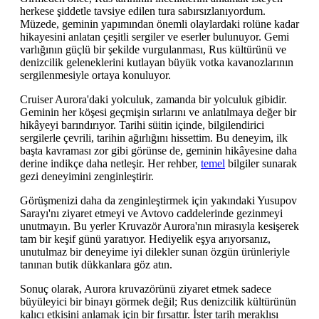
herkese şiddetle tavsiye edilen tura sabırsızlanıyordum.
Müzede, geminin yapımından önemli olaylardaki rolüne kadar
hikayesini anlatan çeşitli sergiler ve eserler bulunuyor. Gemi
varlığının güçlü bir şekilde vurgulanması, Rus kültürünü ve
denizcilik geleneklerini kutlayan büyük votka kavanozlarının
sergilenmesiyle ortaya konuluyor.
Cruiser Aurora'daki yolculuk, zamanda bir yolculuk gibidir.
Geminin her köşesi geçmişin sırlarını ve anlatılmaya değer bir
hikâyeyi barındırıyor. Tarihi süitin içinde, bilgilendirici
sergilerle çevrili, tarihin ağırlığını hissettim. Bu deneyim, ilk
başta kavraması zor gibi görünse de, geminin hikâyesine daha
derine indikçe daha netleşir. Her rehber,
temel
bilgiler sunarak
gezi deneyimini zenginleştirir.
Görüşmenizi daha da zenginleştirmek için yakındaki Yusupov
Sarayı'nı ziyaret etmeyi ve Avtovo caddelerinde gezinmeyi
unutmayın. Bu yerler Kruvazör Aurora'nın mirasıyla kesişerek
tam bir keşif günü yaratıyor. Hediyelik eşya arıyorsanız,
unutulmaz bir deneyime iyi dilekler sunan özgün ürünleriyle
tanınan butik dükkanlara göz atın.
Sonuç olarak, Aurora kruvazörünü ziyaret etmek sadece
büyüleyici bir binayı görmek değil; Rus denizcilik kültürünün
kalıcı etkisini anlamak için bir fırsattır. İster tarih meraklısı