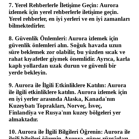
7.
Yerel Rehberlerle İletişime Geçin
: Aurora
izlemek için yerel rehberlerle iletişime geçin.
Yerel rehberler, en iyi yerleri ve en iyi zamanları
bilmektedirler.
8.
Güvenlik Önlemleri
: Aurora izlemek için
güvenlik önlemleri alın. Soğuk havada uzun
süre beklemek zor olabilir, bu yüzden sıcak ve
rahat kıyafetler giymek önemlidir. Ayrıca, karla
kaplı yollardan uzak durun ve güvenli bir
yerde bekleyin.
9.
Aurora ile İlgili Etkinliklere Katılın
: Aurora
ile ilgili etkinliklere katılın. Aurora izlemek için
en iyi yerler arasında Alaska, Kanada'nın
Kuzeybatı Toprakları, Norveç, İsveç,
Finlandiya ve Rusya'nın kuzey bölgeleri yer
almaktadır.
10.
Aurora ile İlgili Bilgileri Öğrenin
: Aurora ile
ilgili bilgileri öğrenin. Aurora, güneş rüzgârları