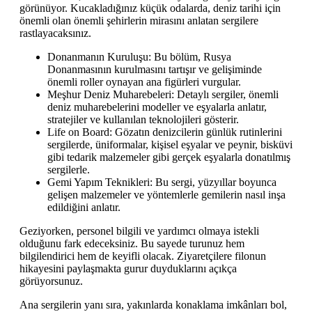
görünüyor. Kucakladığınız küçük odalarda, deniz tarihi için
önemli olan önemli şehirlerin mirasını anlatan sergilere
rastlayacaksınız.
Donanmanın Kuruluşu: Bu bölüm, Rusya
Donanmasının kurulmasını tartışır ve gelişiminde
önemli roller oynayan ana figürleri vurgular.
Meşhur Deniz Muharebeleri: Detaylı sergiler, önemli
deniz muharebelerini modeller ve eşyalarla anlatır,
stratejiler ve kullanılan teknolojileri gösterir.
Life on Board: Gözatın denizcilerin günlük rutinlerini
sergilerde, üniformalar, kişisel eşyalar ve peynir, bisküvi
gibi tedarik malzemeler gibi gerçek eşyalarla donatılmış
sergilerle.
Gemi Yapım Teknikleri: Bu sergi, yüzyıllar boyunca
gelişen malzemeler ve yöntemlerle gemilerin nasıl inşa
edildiğini anlatır.
Geziyorken, personel bilgili ve yardımcı olmaya istekli
olduğunu fark edeceksiniz. Bu sayede turunuz hem
bilgilendirici hem de keyifli olacak. Ziyaretçilere filonun
hikayesini paylaşmakta gurur duyduklarını açıkça
görüyorsunuz.
Ana sergilerin yanı sıra, yakınlarda konaklama imkânları bol,