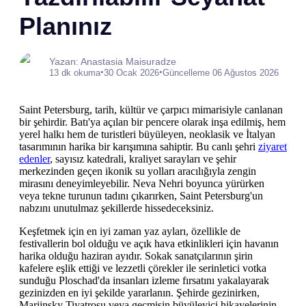
Planınız
Yazan: Anastasia Maisuradze
•
•
13 dk okuma
30 Ocak 2026
Güncelleme 06 Ağustos 2026
Saint Petersburg, tarih, kültür ve çarpıcı mimarisiyle canlanan
bir şehirdir. Batı'ya açılan bir pencere olarak inşa edilmiş, hem
yerel halkı hem de turistleri büyüleyen, neoklasik ve İtalyan
tasarımının harika bir karışımına sahiptir. Bu canlı şehri
ziyaret
edenler
, sayısız katedrali, kraliyet sarayları ve şehir
merkezinden geçen ikonik su yolları aracılığıyla zengin
mirasını deneyimleyebilir. Neva Nehri boyunca yürürken
veya tekne turunun tadını çıkarırken, Saint Petersburg'un
nabzını unutulmaz şekillerde hissedeceksiniz.
Keşfetmek için en iyi zaman yaz ayları, özellikle de
festivallerin bol olduğu ve açık hava etkinlikleri için havanın
harika olduğu haziran ayıdır. Sokak sanatçılarının şirin
kafelere eşlik ettiği ve lezzetli çörekler ile serinletici votka
sunduğu Ploschad'da insanları izleme fırsatını yakalayarak
gezinizden en iyi şekilde yararlanın. Şehirde gezinirken,
Mariinsky Tiyatrosu veya geçmişin büyüleyici hikayelerinin