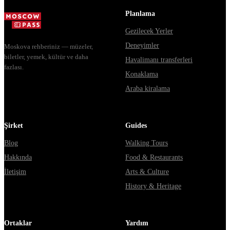
Мавзолей от...
Planlama
Gezilecek Yerler
Deneyimler
Moskova rehberiniz — müzeler,
biletler, yemek, kültür ve daha
Havalimanı transferleri
fazlası.
Konaklama
Araba kiralama
Şirket
Guides
Blog
Walking Tours
Hakkında
Food & Restaurants
İletişim
Arts & Culture
History & Heritage
Ortaklar
Yardım