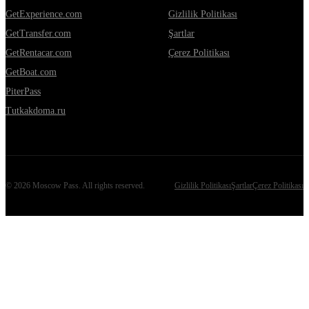
GetExperience.com
Gizlilik Politikası
GetTransfer.com
Şartlar
GetRentacar.com
Çerez Politikası
GetBoat.com
PiterPass
Tutkakdoma.ru
©
2026
Moscow Pass
. All rights reserved.
Gizlilik Politikası
Şartlar
Çerez Politikası