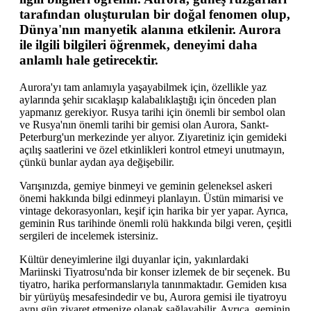
tarafından oluşturulan bir doğal fenomen olup,
Dünya'nın manyetik alanına etkilenir. Aurora
ile ilgili bilgileri öğrenmek, deneyimi daha
anlamlı hale getirecektir.
Aurora'yı tam anlamıyla yaşayabilmek için, özellikle yaz
aylarında şehir sıcaklaşıp kalabalıklaştığı için önceden plan
yapmanız gerekiyor. Rusya tarihi için önemli bir sembol olan
ve Rusya'nın önemli tarihi bir gemisi olan Aurora, Sankt-
Peterburg'un merkezinde yer alıyor. Ziyaretiniz için gemideki
açılış saatlerini ve özel etkinlikleri kontrol etmeyi unutmayın,
çünkü bunlar aydan aya değişebilir.
Varışınızda, gemiye binmeyi ve geminin geleneksel askeri
önemi hakkında bilgi edinmeyi planlayın. Üstün mimarisi ve
vintage dekorasyonları, keşif için harika bir yer yapar. Ayrıca,
geminin Rus tarihinde önemli rolü hakkında bilgi veren, çeşitli
sergileri de incelemek istersiniz.
Kültür deneyimlerine ilgi duyanlar için, yakınlardaki
Mariinski Tiyatrosu'nda bir konser izlemek de bir seçenek. Bu
tiyatro, harika performanslarıyla tanınmaktadır. Gemiden kısa
bir yürüyüş mesafesindedir ve bu, Aurora gemisi ile tiyatroyu
aynı gün ziyaret etmenize olanak sağlayabilir. Ayrıca, geminin