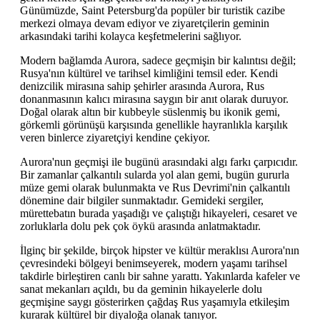
Günümüzde, Saint Petersburg'da popüler bir turistik cazibe
merkezi olmaya devam ediyor ve ziyaretçilerin geminin
arkasındaki tarihi kolayca keşfetmelerini sağlıyor.
Modern bağlamda Aurora, sadece geçmişin bir kalıntısı değil;
Rusya'nın kültürel ve tarihsel kimliğini temsil eder. Kendi
denizcilik mirasına sahip şehirler arasında Aurora, Rus
donanmasının kalıcı mirasına saygın bir anıt olarak duruyor.
Doğal olarak altın bir kubbeyle süslenmiş bu ikonik gemi,
görkemli görünüşü karşısında genellikle hayranlıkla karşılık
veren binlerce ziyaretçiyi kendine çekiyor.
Aurora'nun geçmişi ile bugünü arasındaki algı farkı çarpıcıdır.
Bir zamanlar çalkantılı sularda yol alan gemi, bugün gururla
müze gemi olarak bulunmakta ve Rus Devrimi'nin çalkantılı
dönemine dair bilgiler sunmaktadır. Gemideki sergiler,
mürettebatın burada yaşadığı ve çalıştığı hikayeleri, cesaret ve
zorluklarla dolu pek çok öykü arasında anlatmaktadır.
İlginç bir şekilde, birçok hipster ve kültür meraklısı Aurora'nın
çevresindeki bölgeyi benimseyerek, modern yaşamı tarihsel
takdirle birleştiren canlı bir sahne yarattı. Yakınlarda kafeler ve
sanat mekanları açıldı, bu da geminin hikayelerle dolu
geçmişine saygı gösterirken çağdaş Rus yaşamıyla etkileşim
kurarak kültürel bir diyaloğa olanak tanıyor.