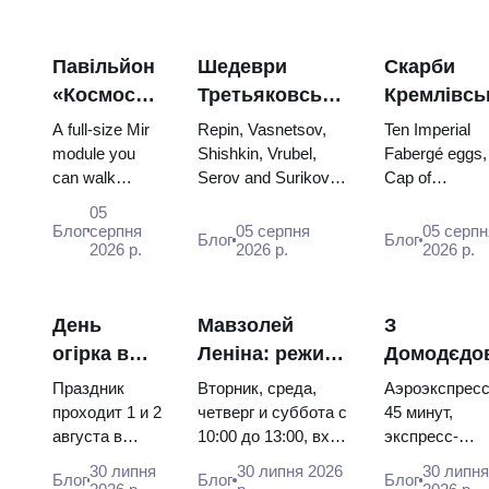
Павільйон
Шедеври
Скарби
«Космос»
Третьяковської
Кремлівсь
на ВДНГ:
галереї:
зброї: яйц
A full-size Mir
Repin, Vasnetsov,
Ten Imperial
всередині
картини,
Фаберже,
module you
Shishkin, Vrubel,
Fabergé eggs,
can walk
Serov and Surikov
Cap of
найбільшої
заради яких
трони та
through, the
— the works that
Monomakh, th
космічної
варто
коронацій
05
Energia–Buran
stop people, where
double throne 
Блог
серпня
05 серпня
05 серпн
виставки
планувати
вбрання
Блог
Блог
model,
2026 р.
they hang, and why
2026 р.
two boy tsars 
2026 р.
Росії
подорож
scorched
booking the...
the coronation
descent
dress of
capsules and
Catherine...
День
Мавзолей
З
120 pieces of
огірка в
Леніна: режим
Домодєдо
flight...
Суздалі
роботи, вхід та
до центру
Праздник
Вторник, среда,
Аэроэкспресс
2026:
головна
Москви:
проходит 1 и 2
четверг и суббота с
45 минут,
августа в
10:00 до 13:00, вход
экспресс-
квитки,
плутанина з
Аероекспр
Музее
бесплатный.
автобус за 45
дати та як
Кремлем
автобус ч
30 липня
30 липня 2026
30 липн
Блог
Блог
Блог
деревянного
Почему источники
рублей,