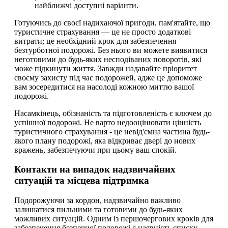
найближчі доступні варіанти.
Готуючись до своєї надихаючої пригоди, пам'ятайте, що
туристичне страхування — це не просто додаткові
витрати; це необхідний крок для забезпечення
безтурботної подорожі. Без нього ви можете виявитися
неготовими до будь-яких несподіваних поворотів, які
може підкинути життя. Завжди надавайте пріоритет
своєму захисту під час подорожей, адже це допоможе
вам зосередитися на насолоді кожною миттю вашої
подорожі.
Насамкінець, обізнаність та підготовленість є ключем до
успішної подорожі. Не варто недооцінювати цінність
туристичного страхування - це невід'ємна частина будь-
якого плану подорожі, яка відкриває двері до нових
вражень, забезпечуючи при цьому ваш спокій.
Контакти на випадок надзвичайних
ситуацій та місцева підтримка
Подорожуючи за кордон, надзвичайно важливо
залишатися пильними та готовими до будь-яких
можливих ситуацій. Одним із першочергових кроків для
забезпечення безпечної подорожі є наявність списку