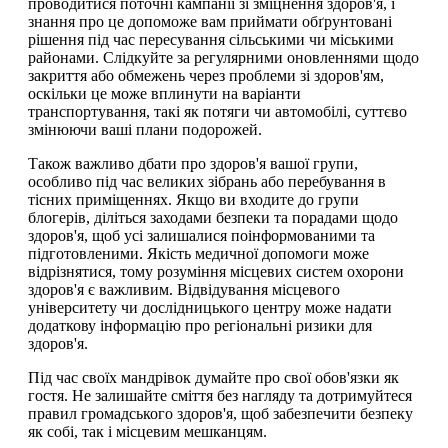
проводитися поточні кампанії зі зміцнення здоров'я, і
знання про це допоможе вам приймати обґрунтовані
рішення під час пересування сільськими чи міськими
районами. Слідкуйте за регулярними оновленнями щодо
закриття або обмежень через проблеми зі здоров'ям,
оскільки це може вплинути на варіанти
транспортування, такі як потяги чи автомобілі, суттєво
змінюючи ваші плани подорожей.
Також важливо дбати про здоров'я вашої групи,
особливо під час великих зібрань або перебування в
тісних приміщеннях. Якщо ви входите до групи
блогерів, діліться заходами безпеки та порадами щодо
здоров'я, щоб усі залишалися поінформованими та
підготовленими. Якість медичної допомоги може
відрізнятися, тому розуміння місцевих систем охорони
здоров'я є важливим. Відвідування місцевого
університету чи дослідницького центру може надати
додаткову інформацію про регіональні ризики для
здоров'я.
Під час своїх мандрівок думайте про свої обов'язки як
гостя. Не залишайте сміття без нагляду та дотримуйтеся
правил громадського здоров'я, щоб забезпечити безпеку
як собі, так і місцевим мешканцям.