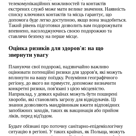
телекомунікаційних можливостей та контактів
екстрених служб може мати велике значення. Наявність
списку ключових контактів та місць гарантує, що
допомога буде легко доступною, якщо вона знадобиться.
Такий рівень підготовки дозволить вам подорожувати
впевнено, насолоджуючись своєю подорожжю та
ставлячи безпеку на перше місце.
Оцінка ризиків для здоров'я: на що
звернути увагу
Плануючи свої подорожі, надзвичайно важливо
оцінювати потенційні ризики для здоров'я, які можуть
вплинути на вашу поїздку. Розуміння географічного
регіону, до якого ви прямуєте, допоможе визначити
конкретні ризики, пов'язані з цією місцевістю.
Наприклад, у деяких країнах можуть бути поширені
хвороби, які становлять загрозу для відвідувачів. Ці
знання дозволяють мандрівникам вжити відповідних
запобіжних заходів, таких як вакцинація або прийом
ліків, перед від'їздом.
Будьте обізнані про поточну санітарно-епідеміологічну
ситуацію в регіоні. У таких країнах, як Польща, можуть