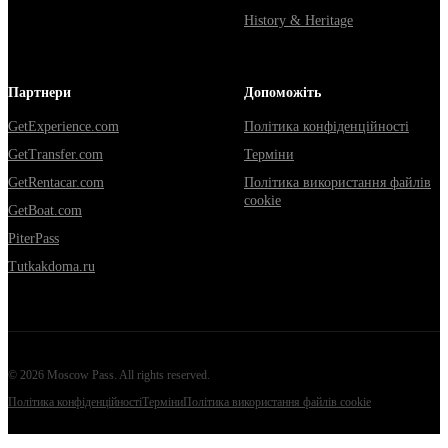
History & Heritage
Партнери
Допоможіть
GetExperience.com
Політика конфіденційності
GetTransfer.com
Терміни
GetRentacar.com
Політика використання файлів
cookie
GetBoat.com
PiterPass
Tutkakdoma.ru
©
2026
Moscow Pass
. All rights reserved.
Політика конфіденційності
Терміни
Політика використання файлів cookie