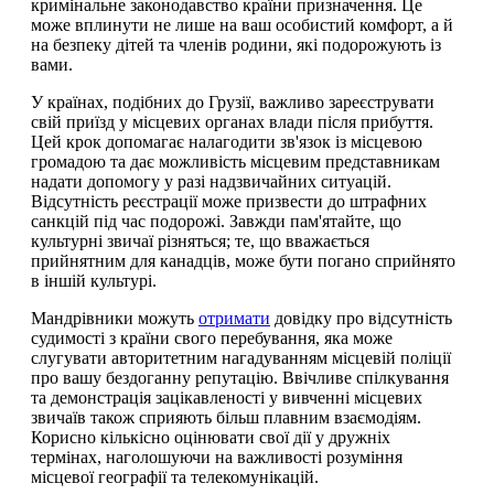
кримінальне законодавство країни призначення. Це
може вплинути не лише на ваш особистий комфорт, а й
на безпеку дітей та членів родини, які подорожують із
вами.
У країнах, подібних до Грузії, важливо зареєструвати
свій приїзд у місцевих органах влади після прибуття.
Цей крок допомагає налагодити зв'язок із місцевою
громадою та дає можливість місцевим представникам
надати допомогу у разі надзвичайних ситуацій.
Відсутність реєстрації може призвести до штрафних
санкцій під час подорожі. Завжди пам'ятайте, що
культурні звичаї різняться; те, що вважається
прийнятним для канадців, може бути погано сприйнято
в іншій культурі.
Мандрівники можуть
отримати
довідку про відсутність
судимості з країни свого перебування, яка може
слугувати авторитетним нагадуванням місцевій поліції
про вашу бездоганну репутацію. Ввічливе спілкування
та демонстрація зацікавленості у вивченні місцевих
звичаїв також сприяють більш плавним взаємодіям.
Корисно кількісно оцінювати свої дії у дружніх
термінах, наголошуючи на важливості розуміння
місцевої географії та телекомунікацій.