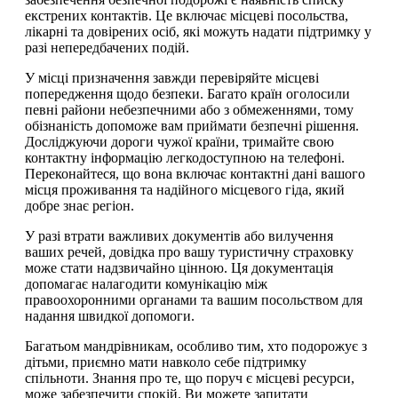
екстрених контактів. Це включає місцеві посольства,
лікарні та довірених осіб, які можуть надати підтримку у
разі непередбачених подій.
У місці призначення завжди перевіряйте місцеві
попередження щодо безпеки. Багато країн оголосили
певні райони небезпечними або з обмеженнями, тому
обізнаність допоможе вам приймати безпечні рішення.
Досліджуючи дороги чужої країни, тримайте свою
контактну інформацію легкодоступною на телефоні.
Переконайтеся, що вона включає контактні дані вашого
місця проживання та надійного місцевого гіда, який
добре знає регіон.
У разі втрати важливих документів або вилучення
ваших речей, довідка про вашу туристичну страховку
може стати надзвичайно цінною. Ця документація
допомагає налагодити комунікацію між
правоохоронними органами та вашим посольством для
надання швидкої допомоги.
Багатьом мандрівникам, особливо тим, хто подорожує з
дітьми, приємно мати навколо себе підтримку
спільноти. Знання про те, що поруч є місцеві ресурси,
може забезпечити спокій. Ви можете запитати