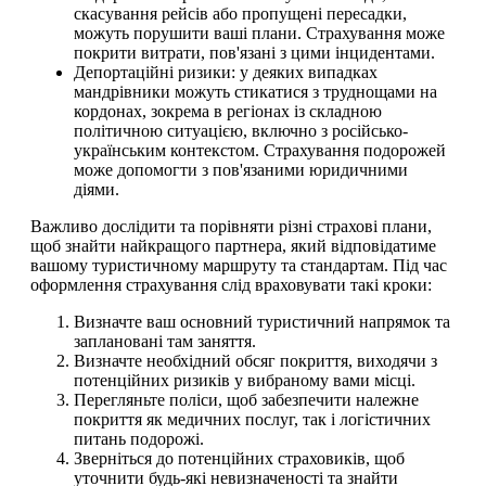
скасування рейсів або пропущені пересадки,
можуть порушити ваші плани. Страхування може
покрити витрати, пов'язані з цими інцидентами.
Депортаційні ризики: у деяких випадках
мандрівники можуть стикатися з труднощами на
кордонах, зокрема в регіонах із складною
політичною ситуацією, включно з російсько-
українським контекстом. Страхування подорожей
може допомогти з пов'язаними юридичними
діями.
Важливо дослідити та порівняти різні страхові плани,
щоб знайти найкращого партнера, який відповідатиме
вашому туристичному маршруту та стандартам. Під час
оформлення страхування слід враховувати такі кроки:
Визначте ваш основний туристичний напрямок та
заплановані там заняття.
Визначте необхідний обсяг покриття, виходячи з
потенційних ризиків у вибраному вами місці.
Перегляньте поліси, щоб забезпечити належне
покриття як медичних послуг, так і логістичних
питань подорожі.
Зверніться до потенційних страховиків, щоб
уточнити будь-які невизначеності та знайти