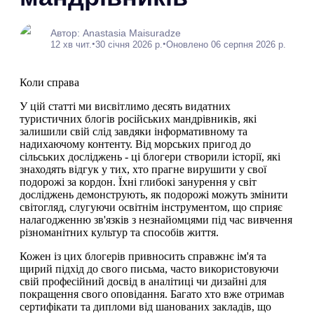
Автор: Anastasia Maisuradze
•
•
12 хв чит.
30 січня 2026 р.
Оновлено 06 серпня 2026 р.
Коли справа
У цій статті ми висвітлимо десять видатних
туристичних блогів російських мандрівників, які
залишили свій слід завдяки інформативному та
надихаючому контенту. Від морських пригод до
сільських досліджень - ці блогери створили історії, які
знаходять відгук у тих, хто прагне вирушити у свої
подорожі за кордон. Їхні глибокі занурення у світ
досліджень демонструють, як подорожі можуть змінити
світогляд, слугуючи освітнім інструментом, що сприяє
налагодженню зв'язків з незнайомцями під час вивчення
різноманітних культур та способів життя.
Кожен із цих блогерів привносить справжнє ім'я та
щирий підхід до свого письма, часто використовуючи
свій професійний досвід в аналітиці чи дизайні для
покращення свого оповідання. Багато хто вже отримав
сертифікати та дипломи від шанованих закладів, що