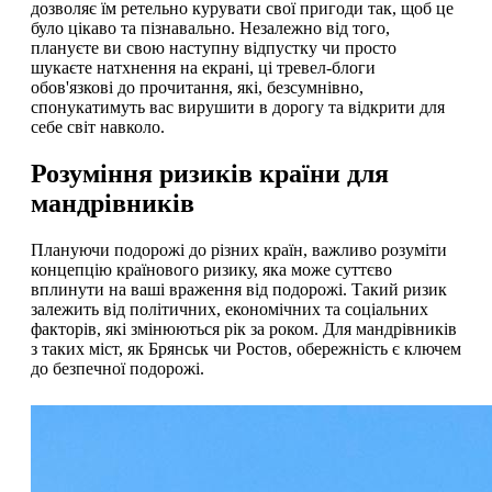
дозволяє їм ретельно курувати свої пригоди так, щоб це
було цікаво та пізнавально. Незалежно від того,
плануєте ви свою наступну відпустку чи просто
шукаєте натхнення на екрані, ці тревел-блоги
обов'язкові до прочитання, які, безсумнівно,
спонукатимуть вас вирушити в дорогу та відкрити для
себе світ навколо.
Розуміння ризиків країни для
мандрівників
Плануючи подорожі до різних країн, важливо розуміти
концепцію країнового ризику, яка може суттєво
вплинути на ваші враження від подорожі. Такий ризик
залежить від політичних, економічних та соціальних
факторів, які змінюються рік за роком. Для мандрівників
з таких міст, як Брянськ чи Ростов, обережність є ключем
до безпечної подорожі.