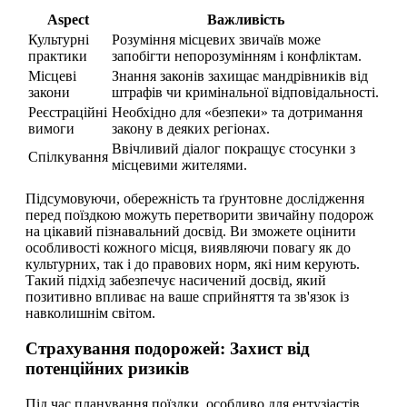
Aspect
Важливість
Культурні
Розуміння місцевих звичаїв може
практики
запобігти непорозумінням і конфліктам.
Місцеві
Знання законів захищає мандрівників від
закони
штрафів чи кримінальної відповідальності.
Реєстраційні
Необхідно для «безпеки» та дотримання
вимоги
закону в деяких регіонах.
Ввічливий діалог покращує стосунки з
Спілкування
місцевими жителями.
Підсумовуючи, обережність та ґрунтовне дослідження
перед поїздкою можуть перетворити звичайну подорож
на цікавий пізнавальний досвід. Ви зможете оцінити
особливості кожного місця, виявляючи повагу як до
культурних, так і до правових норм, які ним керують.
Такий підхід забезпечує насичений досвід, який
позитивно впливає на ваше сприйняття та зв'язок із
навколишнім світом.
Страхування подорожей: Захист від
потенційних ризиків
Під час планування поїздки, особливо для ентузіастів