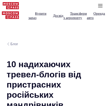
Купити
Трансфери
Оренда
Досвід
зараз
з аеропорту
авто
Блог
10 надихаючих
тревел-блогів від
пристрасних
російських
мандрівників