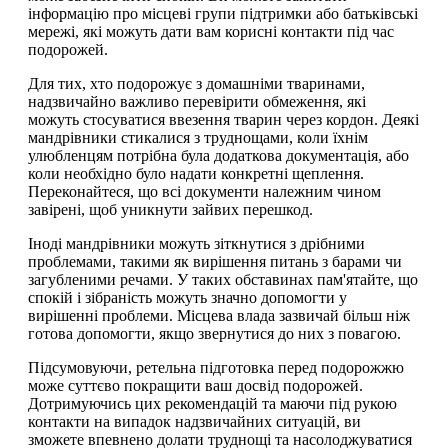
інформацію про місцеві групи підтримки або батьківські
мережі, які можуть дати вам корисні контакти під час
подорожей.
Для тих, хто подорожує з домашніми тваринами,
надзвичайно важливо перевірити обмеження, які
можуть стосуватися ввезення тварин через кордон. Деякі
мандрівники стикалися з труднощами, коли їхнім
улюбленцям потрібна була додаткова документація, або
коли необхідно було надати конкретні щеплення.
Переконайтеся, що всі документи належним чином
завірені, щоб уникнути зайвих перешкод.
Іноді мандрівники можуть зіткнутися з дрібними
проблемами, такими як вирішення питань з барами чи
загубленими речами. У таких обставинах пам'ятайте, що
спокій і зібраність можуть значно допомогти у
вирішенні проблеми. Місцева влада зазвичай більш ніж
готова допомогти, якщо звернутися до них з повагою.
Підсумовуючи, ретельна підготовка перед подорожжю
може суттєво покращити ваш досвід подорожей.
Дотримуючись цих рекомендацій та маючи під рукою
контакти на випадок надзвичайних ситуацій, ви
зможете впевнено долати труднощі та насолоджуватися