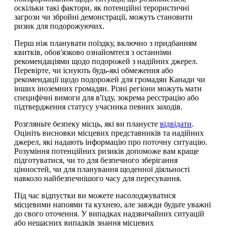
оскільки такі фактори, як потенційні терористичні
загрози чи збройні демонстрації, можуть становити
ризик для подорожуючих.
Перш ніж планувати поїздку, включно з придбанням
квитків, обов'язково ознайомтеся з останніми
рекомендаціями щодо подорожей з надійних джерел.
Перевірте, чи існують будь-які обмеження або
рекомендації щодо подорожей для громадян Канади чи
інших іноземних громадян. Різні регіони можуть мати
специфічні вимоги для в'їзду, зокрема реєстрацію або
підтвердження статусу учасника певних заходів.
Розгляньте безпеку місць, які ви плануєте
відвідати
.
Оцініть висновки місцевих представників та надійних
джерел, які надають інформацію про поточну ситуацію.
Розуміння потенційних ризиків допоможе вам краще
підготуватися, чи то для безпечного зберігання
цінностей, чи для планування щоденної діяльності
навколо найбезпечнішого часу для пересування.
Під час відпустки ви можете насолоджуватися
місцевими напоями та кухнею, але завжди будьте уважні
до свого оточення. У випадках надзвичайних ситуацій
або нещасних випадків знання місцевих