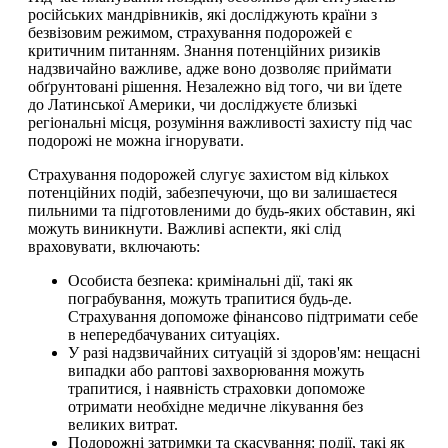
російських мандрівників, які досліджують країни з
безвізовим режимом, страхування подорожей є
критичним питанням. Знання потенційних ризиків
надзвичайно важливе, адже воно дозволяє приймати
обґрунтовані рішення. Незалежно від того, чи ви їдете
до Латинської Америки, чи досліджуєте близькі
регіональні місця, розуміння важливості захисту під час
подорожі не можна ігнорувати.
Страхування подорожей слугує захистом від кількох
потенційних подій, забезпечуючи, що ви залишаєтеся
пильними та підготовленими до будь-яких обставин, які
можуть виникнути. Важливі аспекти, які слід
враховувати, включають:
Особиста безпека: кримінальні дії, такі як
пограбування, можуть трапитися будь-де.
Страхування допоможе фінансово підтримати себе
в непередбачуваних ситуаціях.
У разі надзвичайних ситуацій зі здоров'ям: нещасні
випадки або раптові захворювання можуть
трапитися, і наявність страховки допоможе
отримати необхідне медичне лікування без
великих витрат.
Подорожні затримки та скасування: події, такі як