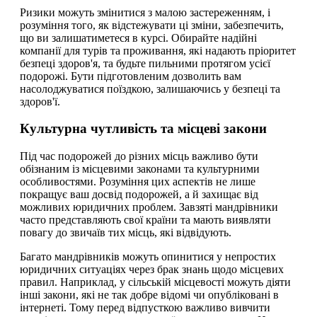
Ризики можуть змінитися з малою застереженням, і
розуміння того, як відстежувати ці зміни, забезпечить,
що ви залишатиметеся в курсі. Обирайте надійні
компанії для турів та проживання, які надають пріоритет
безпеці здоров'я, та будьте пильними протягом усієї
подорожі. Бути підготовленим дозволить вам
насолоджуватися поїздкою, залишаючись у безпеці та
здоров'ї.
Культурна чутливість та місцеві закони
Під час подорожей до різних місць важливо бути
обізнаним із місцевими законами та культурними
особливостями. Розуміння цих аспектів не лише
покращує ваш досвід подорожей, а й захищає від
можливих юридичних проблем. Завзяті мандрівники
часто представляють свої країни та мають виявляти
повагу до звичаїв тих місць, які відвідують.
Багато мандрівників можуть опинитися у непростих
юридичних ситуаціях через брак знань щодо місцевих
правил. Наприклад, у сільській місцевості можуть діяти
інші закони, які не так добре відомі чи опубліковані в
інтернеті. Тому перед відпусткою важливо вивчити