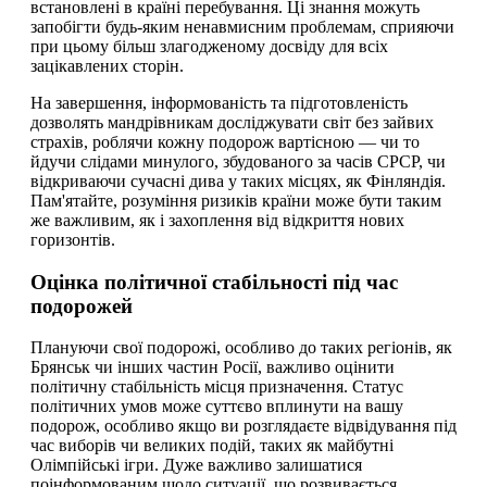
встановлені в країні перебування. Ці знання можуть
запобігти будь-яким ненавмисним проблемам, сприяючи
при цьому більш злагодженому досвіду для всіх
зацікавлених сторін.
На завершення, інформованість та підготовленість
дозволять мандрівникам досліджувати світ без зайвих
страхів, роблячи кожну подорож вартісною — чи то
йдучи слідами минулого, збудованого за часів СРСР, чи
відкриваючи сучасні дива у таких місцях, як Фінляндія.
Пам'ятайте, розуміння ризиків країни може бути таким
же важливим, як і захоплення від відкриття нових
горизонтів.
Оцінка політичної стабільності під час
подорожей
Плануючи свої подорожі, особливо до таких регіонів, як
Брянськ чи інших частин Росії, важливо оцінити
політичну стабільність місця призначення. Статус
політичних умов може суттєво вплинути на вашу
подорож, особливо якщо ви розглядаєте відвідування під
час виборів чи великих подій, таких як майбутні
Олімпійські ігри. Дуже важливо залишатися
поінформованим щодо ситуації, що розвивається,