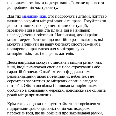
правилами, оскільки недотримання їх може призвести
до проблем під час транзиту.
Для тих
мандрівників
, хто подорожує з дітьми, життєво
важливо розуміти місцеві закони та права. Готуйтеся як
до позитивних, так і до негативних ситуацій,
забезпечивши наявність планів дій на випадок
непередбачених обставин. Наприклад, деякі країни
мають мережі безпеки, що постійно розвиваються, які
можуть вплинути на вашу безпеку; спостереження є
поширеною практикою для моніторингу як
мандрівників, так і місцевих жителів.
Деякі напрямки можуть становити вищий ризик, ніж
інші, іноді вимагаючи спеціального страхування або
гарантій безпеки. Ознайомтеся з федеральними
рекомендаціями щодо потенційних небезпек і не
соромтеся звертатися до місцевих органів влади за
потреби. Обмін досвідом із іншими мандрівниками,
особливо в соціальних мережах, допоможе вам оцінити
реалії місця призначення.
Крім того, якщо ви плануєте займатися торгівлею чи
підприємницькою діяльністю під час подорожі,
переконайтеся, що ви обізнані про законодавчі рамки,