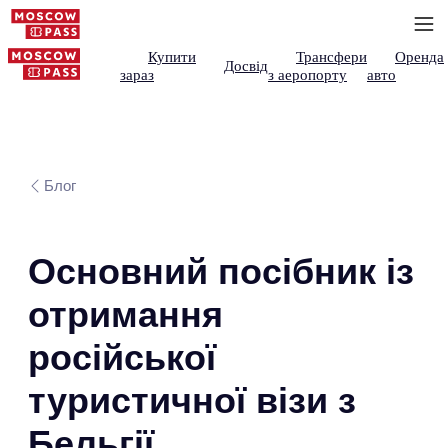
Купити
Трансфери
Оренда
Досвід
зараз
з аеропорту
авто
Блог
Основний посібник із
отримання
російської
туристичної візи з
Бельгії