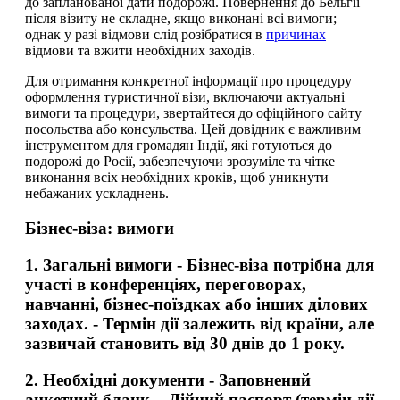
до запланованої дати подорожі. Повернення до Бельгії
після візиту не складне, якщо виконані всі вимоги;
однак у разі відмови слід розібратися в
причинах
відмови та вжити необхідних заходів.
Для отримання конкретної інформації про процедуру
оформлення туристичної візи, включаючи актуальні
вимоги та процедури, звертайтеся до офіційного сайту
посольства або консульства. Цей довідник є важливим
інструментом для громадян Індії, які готуються до
подорожі до Росії, забезпечуючи зрозуміле та чітке
виконання всіх необхідних кроків, щоб уникнути
небажаних ускладнень.
Бізнес-віза: вимоги
1.
Загальні вимоги
- Бізнес-віза потрібна для
участі в конференціях, переговорах,
навчанні, бізнес-поїздках або інших ділових
заходах. - Термін дії залежить від країни, але
зазвичай становить від 30 днів до 1 року.
2.
Необхідні документи
- Заповнений
анкетний бланк. - Дійний паспорт (термін дії