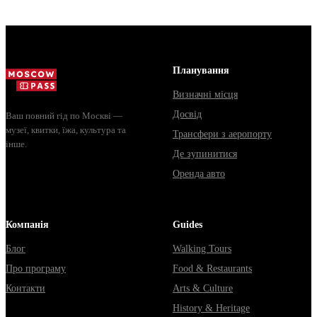
Сколько стоят
чем Мавзолей от...
автобус и
билеты, как
обычная
доехать из
электричка. 
Москвы через
способы уеха
Владими...
из...
Планування
Визначні місця
Досвід
Ваш повний гід по Москві —
музеї, квитки, їжа, культура та
Трансфери з аеропорту
інше.
Де зупинитися
Оренда авто
Компанія
Guides
Блог
Walking Tours
Про програму
Food & Restaurants
Контакти
Arts & Culture
History & Heritage