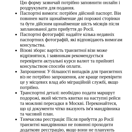
Цю форму зазвичай потрібно заповнити онлайн і
роздрукувати для подання.
Паспортні вимоги: потрібен дійсний паспорт. Він
повинен мати щонайменше дві порожні сторінки
та бути дійсним щонайменше шість місяців після
запланованої дати прибуття до Росії.
Паспортні фотографії: надайте кілька недавніх
паспортних фотографій, які відповідають вимогам
консульства.
Візові збори: вартість транзитної візи може
відрізнятися, і заявникам рекомендується
перевірити актуальні курси валют та прийняті
консульством способи оплати.
Запрошення: У більшості випадків для транзитних
віз не потрібно запрошення, але краще перевірити
це у місцевих влад або міграційній службі, якщо
потрібно.
Транспортні деталі: необхідно подати маршрут
подорожі, який містить квитки на наступні рейси
та можливі пересадки в Москві. Переконайтеся,
що ці документи чітко вказують ім'я мандрівника
та часовий план.
Тимчасова реєстрація: Після прибуття до Росії
транзитні мандрівники не повинні проходити
додаткову реєстрацію, якщо вони не планують