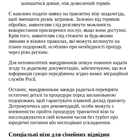
залишатися довше, ніж дозволений термін.
Є важливо подати заявку на транзитну візу заздалегідь,
щоб зменшити ризик затримок. Залежно від термінів
обробки, заявителям слід розглянути можливість
використання прискорених послуг, якщо вони доступні.
Крім того, заявителям слід стежити за будь-якими
змінами в візових правилах, які можуть вплинути на
плани подорожей, особливо при необхідності проїзду
через різні регіони.
Для неповнолітніх мандрівників опікун повинен надати
згоду та додаткову документацію, забезпечуючи, що вся
інформація суворо передбачена згідно вимог міграційної
служби Росії.
Останнє, мандрівникам завжди радиться перевіряти
остаточні деталі та процедури перед запланованою
подорожжю, щоб гарантувати плавний досвід транзиту.
Дотримуючись цих рекомендацій, особи можуть з
впевненістю пройти процедуру транзитної візи та
насолоджуватися свій вільним часом без турбот про
юридичні питання або несподівані ускладнення.
Спеціальні візи для сімейних відвідин