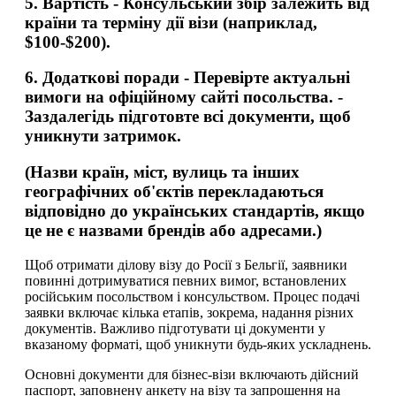
5.
Вартість
- Консульський збір залежить від
країни та терміну дії візи (наприклад,
$100-$200).
6.
Додаткові поради
- Перевірте актуальні
вимоги на офіційному сайті посольства. -
Заздалегідь підготовте всі документи, щоб
уникнути затримок.
(Назви країн, міст, вулиць та інших
географічних об'єктів перекладаються
відповідно до українських стандартів, якщо
це не є назвами брендів або адресами.)
Щоб отримати ділову візу до Росії з Бельгії, заявники
повинні дотримуватися певних вимог, встановлених
російським посольством і консульством. Процес подачі
заявки включає кілька етапів, зокрема, надання різних
документів. Важливо підготувати ці документи у
вказаному форматі, щоб уникнути будь-яких ускладнень.
Основні документи для бізнес-візи включають дійсний
паспорт, заповнену анкету на візу та запрошення на