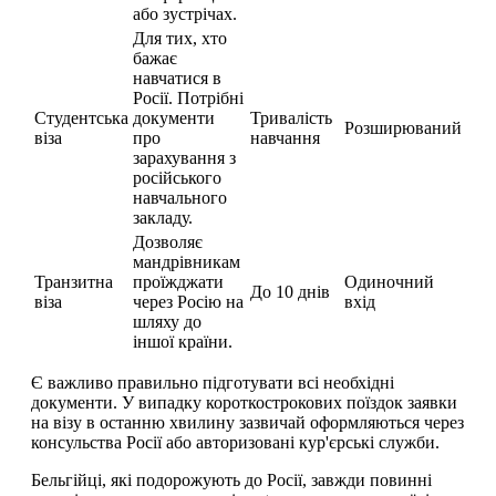
або зустрічах.
Для тих, хто
бажає
навчатися в
Росії. Потрібні
Студентська
документи
Тривалість
Розширюваний
віза
про
навчання
зарахування з
російського
навчального
закладу.
Дозволяє
мандрівникам
Транзитна
проїжджати
Одиночний
До 10 днів
віза
через Росію на
вхід
шляху до
іншої країни.
Є важливо правильно підготувати всі необхідні
документи. У випадку короткострокових поїздок заявки
на візу в останню хвилину зазвичай оформляються через
консульства Росії або авторизовані кур'єрські служби.
Бельгійці, які подорожують до Росії, завжди повинні