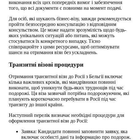
виконання всіх цих попередніх вимог і забезпечення
того, що всі документи є повними на момент подачі.
Для осіб, які шукають бізнес-візу, завжди рекомендується
пройти безпосередню консультацію з відповідним
консульством. Це може надати зрозумілість щодо будь-
яких унікальних ситуацій або питань, які можуть
стосуватися їх конкретного випадку. Тісно
співпрацюйте з цими ресурсами, щоб оптимізувати
шанси на отримання візи без ускладнень.
Транзитні візові процедури
Отримання транзитної візи до Росії з Бельгії включає
кілька важливих кроків, які мандрівники повинні
виконати, щоб уникнути будь-яких труднощів під час
подорожі. Ця віза зазвичай потрібна подорожуючим, які
планують короткочасно перебувати в Росії під час
транзиту до іншої країни.
Наступний перелік визначає необхідні процедури для
оформлення транзитної візи до Росії:
Заявка: Кандидати повинні заповнити заявку, яка
включає особисті дані та інформацію про подорож.