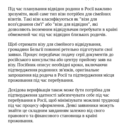
Під час планування відвідин родини в Росії важливо
зрозуміти, який саме тип візи потрібен для сімейних
візитів. Такі візи класифікуються як "візи для
возз'єднання сім'ї" або "візи для відвідин", які
дозволяють іноземним відвідувачам перебувати в країні
обмежений час під час відвідин близьких родичів.
Щоб отримати візу для сімейного відвідування,
громадяни Бельгії повинні ретельно підготувати свої
заявки. Процес передбачає подачу серії документів до
російського консульства або центру прийому заяв на
візу. Посібник описує необхідні кроки, включаючи
підтвердження родинних зв'язків, оригінальне
запрошення від родича в Росії та підтвердження місця
проживання під час перебування.
Дохідова верифікація також може бути потрібна для
підтвердження здатності забезпечувати себе під час
перебування в Росії, щоб мінімізувати можливі труднощі
під час процесу оформлення. Деякі заявиники можуть
знайти це складним завданням залежно від свого
правового та фінансового становища в країні
проживання.