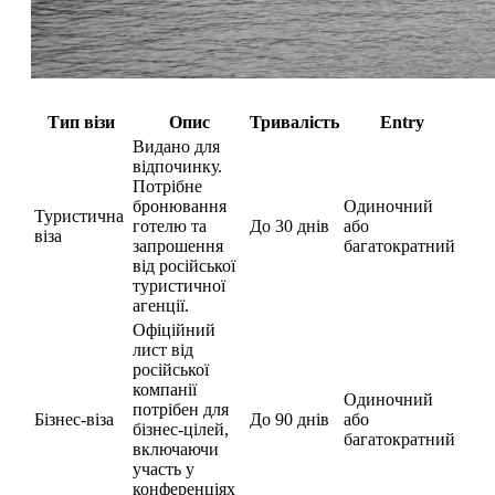
Тип візи
Опис
Тривалість
Entry
Видано для
відпочинку.
Потрібне
бронювання
Одиночний
Туристична
готелю та
До 30 днів
або
віза
запрошення
багатократний
від російської
туристичної
агенції.
Офіційний
лист від
російської
компанії
Одиночний
потрібен для
Бізнес-віза
До 90 днів
або
бізнес-цілей,
багатократний
включаючи
участь у
конференціях