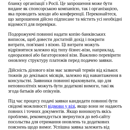
бланку організації з Росії. Це запрошення може бути
видане як спонсорською компанією, так і організацією,
яка проводить заходи або конференції. Переконайтеся,
що запрошення дійсно підписане та містить усі необхідні
відомості для перевірки.
Подорожуючі повинні надати копію банківських
виписок, щоб довести достатній дохід і покрити
витрати, пов'язані з візою. Ці витрати можуть
відрізнятися залежно від типу бізнес-візи, наприклад,
одноразової або багаторозової візи. Важливо перевірити
оновлену структуру платежів перед подачею заявки.
Дійсність ділового візи має зазвичай термін від кількох
тижнів до декількох місяців, залежно від навантаження в
консульстві. Заявники повинні враховувати, що для
неповнолітніх можуть бути додаткові вимоги, такі як
згода батьків або опікунів.
Під час процесу подачі заявки кандидати повинні бути
свідомі можливості
відмови у візі
, якщо вони не надають
повних і точних документів. Якщо виникнуть якісь
проблеми, рекомендується звернутися до веб-сайту
посольства для отримання оновлень та додаткових
пояснень щодо вимог. Успішна заявка залежить від