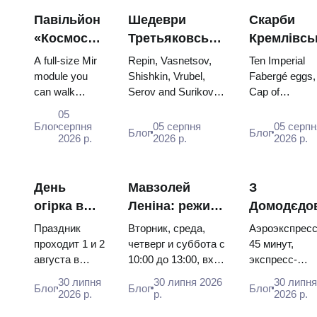
Павільйон
Шедеври
Скарби
«Космос»
Третьяковської
Кремлівсь
на ВДНГ:
галереї:
зброї: яйц
A full-size Mir
Repin, Vasnetsov,
Ten Imperial
всередині
картини,
Фаберже,
module you
Shishkin, Vrubel,
Fabergé eggs,
can walk
Serov and Surikov
Cap of
найбільшої
заради яких
трони та
through, the
— the works that
Monomakh, th
космічної
варто
коронацій
05
Energia–Buran
stop people, where
double throne 
Блог
серпня
05 серпня
05 серпн
виставки
планувати
вбрання
Блог
Блог
model,
2026 р.
they hang, and why
2026 р.
two boy tsars 
2026 р.
Росії
подорож
scorched
booking the...
the coronation
descent
dress of
capsules and
Catherine...
День
Мавзолей
З
120 pieces of
огірка в
Леніна: режим
Домодєдо
flight...
Суздалі
роботи, вхід та
до центру
Праздник
Вторник, среда,
Аэроэкспресс
2026:
головна
Москви:
проходит 1 и 2
четверг и суббота с
45 минут,
августа в
10:00 до 13:00, вход
экспресс-
квитки,
плутанина з
Аероекспр
Музее
бесплатный.
автобус за 45
дати та як
Кремлем
автобус ч
30 липня
30 липня 2026
30 липн
Блог
Блог
Блог
деревянного
Почему источники
рублей,
2026 р.
р.
2026 р.
дістатися з
електричк
зодчества.
расходятся в днях,
социальный
Москви