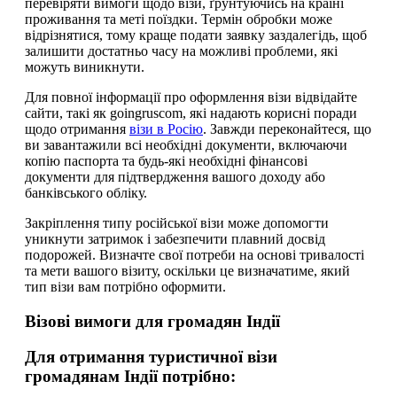
перевіряти вимоги щодо візи, ґрунтуючись на країні
проживання та меті поїздки. Термін обробки може
відрізнятися, тому краще подати заявку заздалегідь, щоб
залишити достатньо часу на можливі проблеми, які
можуть виникнути.
Для повної інформації про оформлення візи відвідайте
сайти, такі як goingruscom, які надають корисні поради
щодо отримання
візи в Росію
. Завжди переконайтеся, що
ви завантажили всі необхідні документи, включаючи
копію паспорта та будь-які необхідні фінансові
документи для підтвердження вашого доходу або
банківського обліку.
Закріплення типу російської візи може допомогти
уникнути затримок і забезпечити плавний досвід
подорожей. Визначте свої потреби на основі тривалості
та мети вашого візиту, оскільки це визначатиме, який
тип візи вам потрібно оформити.
Візові вимоги для громадян Індії
Для отримання туристичної візи
громадянам Індії потрібно: