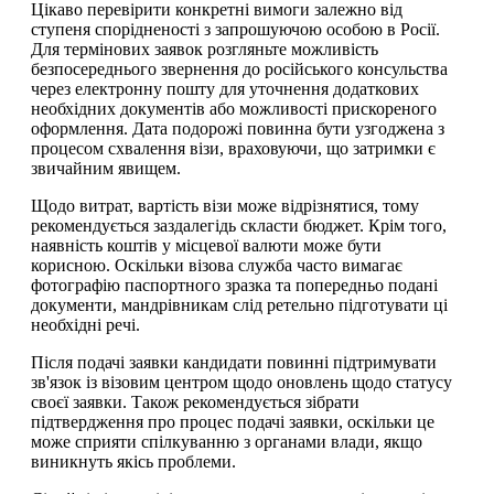
Цікаво перевірити конкретні вимоги залежно від
ступеня спорідненості з запрошуючою особою в Росії.
Для термінових заявок розгляньте можливість
безпосереднього звернення до російського консульства
через електронну пошту для уточнення додаткових
необхідних документів або можливості прискореного
оформлення. Дата подорожі повинна бути узгоджена з
процесом схвалення візи, враховуючи, що затримки є
звичайним явищем.
Щодо витрат, вартість візи може відрізнятися, тому
рекомендується заздалегідь скласти бюджет. Крім того,
наявність коштів у місцевої валюти може бути
корисною. Оскільки візова служба часто вимагає
фотографію паспортного зразка та попередньо подані
документи, мандрівникам слід ретельно підготувати ці
необхідні речі.
Після подачі заявки кандидати повинні підтримувати
зв'язок із візовим центром щодо оновлень щодо статусу
своєї заявки. Також рекомендується зібрати
підтвердження про процес подачі заявки, оскільки це
може сприяти спілкуванню з органами влади, якщо
виникнуть якісь проблеми.