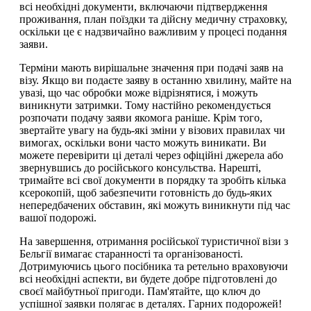
всі необхідні документи, включаючи підтвердження
проживання, план поїздки та дійсну медичну страховку,
оскільки це є надзвичайно важливим у процесі подання
заяви.
Терміни мають вирішальне значення при подачі заяв на
візу. Якщо ви подаєте заяву в останню хвилину, майте на
увазі, що час обробки може відрізнятися, і можуть
виникнути затримки. Тому настійно рекомендується
розпочати подачу заяви якомога раніше. Крім того,
звертайте увагу на будь-які зміни у візових правилах чи
вимогах, оскільки вони часто можуть виникати. Ви
можете перевірити ці деталі через офіційні джерела або
звернувшись до російського консульства. Нарешті,
тримайте всі свої документи в порядку та зробіть кілька
ксерокопій, щоб забезпечити готовність до будь-яких
непередбачених обставин, які можуть виникнути під час
вашої подорожі.
На завершення, отримання російської туристичної візи з
Бельгії вимагає старанності та організованості.
Дотримуючись цього посібника та ретельно враховуючи
всі необхідні аспекти, ви будете добре підготовлені до
своєї майбутньої пригоди. Пам'ятайте, що ключ до
успішної заявки полягає в деталях. Гарних подорожей!