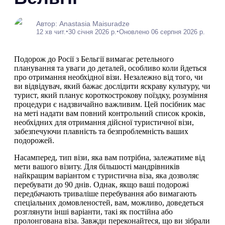
Автор: Anastasia Maisuradze
•
•
12 хв чит.
30 січня 2026 р.
Оновлено 06 серпня 2026 р.
Подорож до Росії з Бельгії вимагає ретельного
планування та уваги до деталей, особливо коли йдеться
про отримання необхідної візи. Незалежно від того, чи
ви відвідувач, який бажає дослідити яскраву культуру, чи
турист, який планує короткострокову поїздку, розуміння
процедури є надзвичайно важливим. Цей посібник має
на меті надати вам повний контрольний список кроків,
необхідних для отримання дійсної туристичної візи,
забезпечуючи плавність та безпроблемність ваших
подорожей.
Насамперед, тип візи, яка вам потрібна, залежатиме від
мети вашого візиту. Для більшості мандрівників
найкращим варіантом є туристична віза, яка дозволяє
перебувати до 90 днів. Однак, якщо ваші подорожі
передбачають триваліше перебування або вимагають
спеціальних домовленостей, вам, можливо, доведеться
розглянути інші варіанти, такі як постійна або
пролонгована віза. Завжди переконайтеся, що ви зібрали