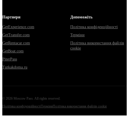
Партнери
Допоможіть
GetExperience.com
Політика конфіденційності
GetTransfer.com
Терміни
GetRentacar.com
Політика використання файлів
cookie
GetBoat.com
PiterPass
Tutkakdoma.ru
©
2026
Moscow Pass
. All rights reserved.
Політика конфіденційності
Терміни
Політика використання файлів cookie