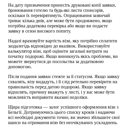
На дату призначення принесіть друковані копії заявки,
бронювання готелю та будь-які листи спонсорів,
оскільки їх перевірятимуть. Опрацювання зазвичай
триває кілька днів, але може бути продовжено, якщо
потрібна додаткова перевірка або якщо ви подаєте
заявку в сезон високого попиту.
Надалі враховуйте вартість візи, яку потрібно сплатити
заздалегідь відповідно до вказівок. Використовуйте
калькулятор візи, щоб оцінити загальні витрати на
початку подорожі. Якщо виникнуть якісь проблеми, ви
можете звернутися до посольства за додатковою
допомогою.
Після подання заявки стежте за її статусом. Якщо заявку
схвалять, візу видадуть, і її слід ретельно перевірити на
правильність перед датою подорожі. Якщо заявку
відхилять, причину вкажуть у листі, і у вас може бути
можливість виправити вказані недоліки.
Щира підготовка — залог успішного оформлення візи з
Бельгії. Дотримуючись цього списку кроків і надаючи
всі необхідні документи точно, ви значно збільшите свої
шанси на отримання візи без неочікуваних ускладнень.