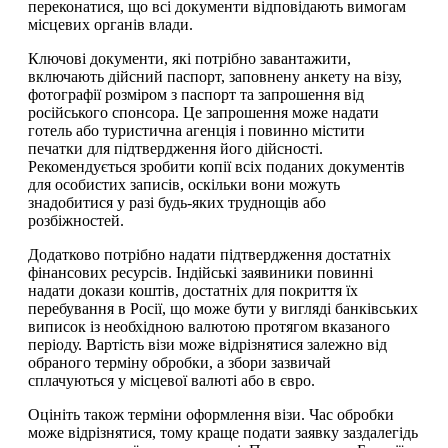
переконатися, що всі документи відповідають вимогам
місцевих органів влади.
Ключові документи, які потрібно завантажити,
включають дійсний паспорт, заповнену анкету на візу,
фотографії розміром з паспорт та запрошення від
російського спонсора. Це запрошення може надати
готель або туристична агенція і повинно містити
печатки для підтвердження його дійсності.
Рекомендується зробити копії всіх поданих документів
для особистих записів, оскільки вони можуть
знадобитися у разі будь-яких труднощів або
розбіжностей.
Додатково потрібно надати підтвердження достатніх
фінансових ресурсів. Індійські заявиники повинні
надати докази коштів, достатніх для покриття їх
перебування в Росії, що може бути у вигляді банківських
виписок із необхідною валютою протягом вказаного
періоду. Вартість візи може відрізнятися залежно від
обраного терміну обробки, а збори зазвичай
сплачуються у місцевої валюті або в євро.
Оцініть також терміни оформлення візи. Час обробки
може відрізнятися, тому краще подати заявку заздалегідь