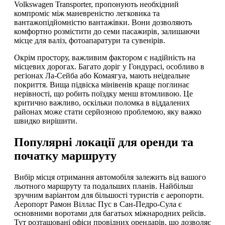
Volkswagen Transporter, пропонують необхідний
компроміс між маневреністю легковика та
вантажопідйомністю вантажівки. Вони дозволяють
комфортно розмістити до семи пасажирів, залишаючи
місце для валіз, фотоапаратури та сувенірів.
Окрім простору, важливим фактором є надійність на
місцевих дорогах. Багато доріг у Гондурасі, особливо в
регіонах Ла-Сейба або Комаягуа, мають неідеальне
покриття. Вища підвіска мінівенів краще поглинає
нерівності, що робить поїздку менш втомливою. Це
критично важливо, оскільки поломка в віддалених
районах може стати серйозною проблемою, яку важко
швидко вирішити.
Популярні локації для оренди та
початку маршруту
Вибір місця отримання автомобіля залежить від вашого
льотного маршруту та подальших планів. Найбільш
зручним варіантом для більшості туристів є аеропорти.
Аеропорт Рамон Віллас Пус в Сан-Педро-Сула є
основними воротами для багатьох міжнародних рейсів.
Тут розташовані офіси провідних орендарів, що дозволяє