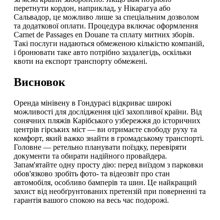
перетнути кордон, наприклад, у Нікарагуа або
Сальвадор, це можливо лише за спеціальним дозволом
та додаткової оплати. Процедура включає оформлення
Carnet de Passages en Douane та сплату митних зборів.
Такі послуги надаються обмеженою кількістю компаній,
і бронювати таке авто потрібно заздалегідь, оскільки
квоти на експорт транспорту обмежені.
Висновок
Оренда мінівену в Гондурасі відкриває широкі
можливості для дослідження цієї захопливої країни. Від
сонячних пляжів Карібського узбережжя до історичних
центрів гірських міст — ви отримаєте свободу руху та
комфорт, який важко знайти в громадському транспорті.
Головне — ретельно планувати поїздку, перевіряти
документи та обирати надійного провайдера.
Запам'ятайте одну просту дію: перед виїздом з парковки
обов'язково зробіть фото- та відеозвіт про стан
автомобіля, особливо бамперів та шин. Це найкращий
захист від необґрунтованих претензій при поверненні та
гарантія вашого спокою на весь час подорожі.