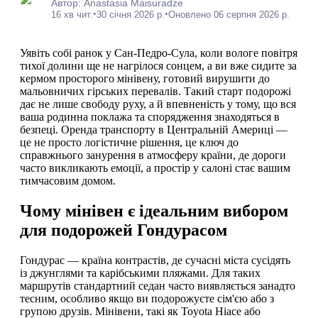
Автор: Anastasia Maisuradze
•
•
16 хв чит.
30 січня 2026 р.
Оновлено 06 серпня 2026 р.
Уявіть собі ранок у Сан-Педро-Сула, коли вологе повітря
тихої долини ще не нагрілося сонцем, а ви вже сидите за
кермом просторого мінівену, готовий вирушити до
мальовничих гірських перевалів. Такий старт подорожі
дає не лише свободу руху, а й впевненість у тому, що вся
ваша родинна поклажа та спорядження знаходяться в
безпеці. Оренда транспорту в Центральній Америці —
це не просто логістичне рішення, це ключ до
справжнього занурення в атмосферу країни, де дороги
часто викликають емоції, а простір у салоні стає вашим
тимчасовим домом.
Чому мінівен є ідеальним вибором
для подорожей Гондурасом
Гондурас — країна контрастів, де сучасні міста сусідять
із джунглями та карібськими пляжами. Для таких
маршрутів стандартний седан часто виявляється занадто
тесним, особливо якщо ви подорожуєте сім'єю або з
групою друзів. Мінівени, такі як Toyota Hiace або