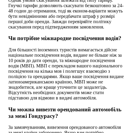
Однак умови скасування залежать від типу тарифу.
Гнучкі тарифи дозволяють скасувати безкоштовно за 24-
48 годин до отримання, тоді як економ-варіанти можуть
бути невідмінними або передбачати штраф у розмірі
першої доби оренди. Завжди перевіряйте політику
скасування перед підтвердженням замовлення.
Чи потрібне міжнародне посвідчення водія?
Для більшості іноземних туристів вимагається дійсне
національне посвідчення водія, видане не більше ніж за
10 років до дати оренди, та міжнародне посвідчення
водія (МВП). МВП є перекладом вашого національного
посвідчення на кілька мов і полегшує взаємодію з
поліцією та орендарями. Якщо ваше посвідчення видане
латиноамериканською країною, МВП може не
знадобитися, але краще уточнити це заздалегідь.
Відсутність необхідних документів може стати
підставою для відмови в видачі автомобіля.
Чи можна вивезти орендований автомобіль
за межі Гондурасу?
За замовчуванням, вивезення орендованого автомобіля
за межі країни заборонено. Якщо вам потрібно