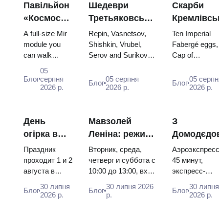
Павільйон
Шедеври
Скарби
«Космос»
Третьяковської
Кремлівсь
на ВДНГ:
галереї:
зброї: яйц
A full-size Mir
Repin, Vasnetsov,
Ten Imperial
всередині
картини,
Фаберже,
module you
Shishkin, Vrubel,
Fabergé eggs,
can walk
Serov and Surikov
Cap of
найбільшої
заради яких
трони та
through, the
— the works that
Monomakh, th
космічної
варто
коронацій
05
Energia–Buran
stop people, where
double throne 
Блог
серпня
05 серпня
05 серпн
виставки
планувати
вбрання
Блог
Блог
model,
2026 р.
they hang, and why
2026 р.
two boy tsars 
2026 р.
Росії
подорож
scorched
booking the...
the coronation
descent
dress of
capsules and
Catherine...
День
Мавзолей
З
120 pieces of
огірка в
Леніна: режим
Домодєдо
flight...
Суздалі
роботи, вхід та
до центру
Праздник
Вторник, среда,
Аэроэкспресс
2026:
головна
Москви:
проходит 1 и 2
четверг и суббота с
45 минут,
августа в
10:00 до 13:00, вход
экспресс-
квитки,
плутанина з
Аероекспр
Музее
бесплатный.
автобус за 45
дати та як
Кремлем
автобус ч
30 липня
30 липня 2026
30 липн
Блог
Блог
Блог
деревянного
Почему источники
рублей,
2026 р.
р.
2026 р.
дістатися з
електричк
зодчества.
расходятся в днях,
социальный
Москви
Сколько стоят
чем Мавзолей от...
автобус и