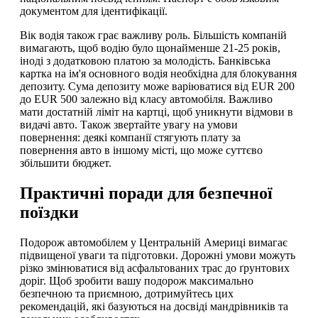
документом для ідентифікації.
Вік водія також грає важливу роль. Більшість компаній
вимагають, щоб водію було щонайменше 21-25 років,
іноді з додатковою платою за молодість. Банківська
картка на ім'я основного водія необхідна для блокування
депозиту. Сума депозиту може варіюватися від EUR 200
до EUR 500 залежно від класу автомобіля. Важливо
мати достатній ліміт на картці, щоб уникнути відмови в
видачі авто. Також звертайте увагу на умови
повернення: деякі компанії стягують плату за
повернення авто в іншому місті, що може суттєво
збільшити бюджет.
Практичні поради для безпечної
поїздки
Подорож автомобілем у Центральній Америці вимагає
підвищеної уваги та підготовки. Дорожні умови можуть
різко змінюватися від асфальтованих трас до ґрунтових
доріг. Щоб зробити вашу подорож максимально
безпечною та приємною, дотримуйтесь цих
рекомендацій, які базуються на досвіді мандрівників та