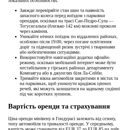
локальних особливостях.
Завжди перевіряйте стан шин та наявність
запасного колеса перед виїздом з парковки
орендаря, оскільки на трасі Сан-Педро-Сула —
Тегусигальпа (близько 142 км) можливі проколи
через каміння.
Уникайте нічних поїздок по віддалених районах,
особливо після 19:00, через погане освітлення
доріг та підвищений ризик зустрічі з тваринами
або небезпечними ситуаціями.
Використовуйте навігаційні додатки офлайн-
режиму, оскільки мобільний інтернет може бути
нестабільним у гірських районах департаменту
Компаягуа або в джунглях біля Ла-Сейби.
Тримайте вікна автомобіля закритими в містах та
на парковках, щоб уникнути крадіжок цінних
речей, які можуть залишатися на задньому сидінні
під час коротких зупинок.
Вартість оренди та страхування
Ціна оренди мінівену в Гондурасі залежить від сезону,
типу автомобіля та тривалості оренди. У середньому,
вартість може становити від EUR 37 до EUR 85 на добу.