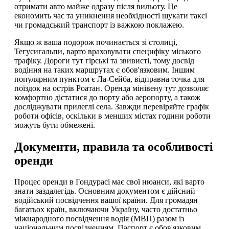
отримати авто майже одразу після вильоту. Це
економить час та уникнення необхідності шукати таксі
чи громадський транспорт із важкою поклажею.
Якщо ж ваша подорож починається зі столиці,
Тегусигальпи, варто враховувати специфіку міського
трафіку. Дороги тут гірські та звивисті, тому досвід
водіння на таких маршрутах є обов'язковим. Іншим
популярним пунктом є Ла-Сейба, відправна точка для
поїздок на острів Роатан. Оренда мінівену тут дозволяє
комфортно дістатися до порту або аеропорту, а також
досліджувати прилеглі села. Завжди перевіряйте графік
роботи офісів, оскільки в менших містах години роботи
можуть бути обмежені.
Документи, правила та особливості
оренди
Процес оренди в Гондурасі має свої нюанси, які варто
знати заздалегідь. Основним документом є дійсний
водійський посвідчення вашої країни. Для громадян
багатьох країн, включаючи Україну, часто достатньо
міжнародного посвідчення водія (МВП) разом із
національним посвідченням. Паспорт є обов'язковим