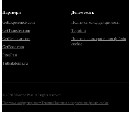
Партнери
Допоможіть
GetExperience.com
Політика конфіденційності
GetTransfer.com
Терміни
GetRentacar.com
Політика використання файлів
cookie
GetBoat.com
PiterPass
Tutkakdoma.ru
©
2026
Moscow Pass
. All rights reserved.
Політика конфіденційності
Терміни
Політика використання файлів cookie