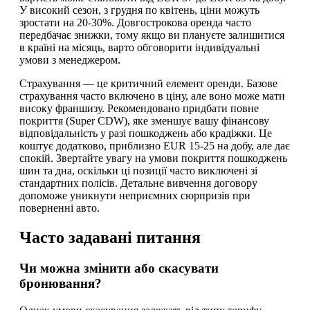
У високий сезон, з грудня по квітень, ціни можуть
зростати на 20-30%. Довгострокова оренда часто
передбачає знижки, тому якщо ви плануєте залишитися
в країні на місяць, варто обговорити індивідуальні
умови з менеджером.
Страхування — це критичний елемент оренди. Базове
страхування часто включено в ціну, але воно може мати
високу франшизу. Рекомендовано придбати повне
покриття (Super CDW), яке зменшує вашу фінансову
відповідальність у разі пошкоджень або крадіжки. Це
коштує додатково, приблизно EUR 15-25 на добу, але дає
спокій. Звертайте увагу на умови покриття пошкоджень
шин та дна, оскільки ці позиції часто виключені зі
стандартних полісів. Детальне вивчення договору
допоможе уникнути неприємних сюрпризів при
поверненні авто.
Часто задавані питання
Чи можна змінити або скасувати
бронювання?