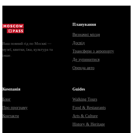
билеты, как
обычная
доехать из
электричка. 
Москвы через
способы уеха
Владими...
из...
Планування
Визначні місця
Досвід
Ваш повний гід по Москві —
музеї, квитки, їжа, культура та
Трансфери з аеропорту
інше.
Де зупинитися
Оренда авто
Компанія
Guides
Блог
Walking Tours
Про програму
Food & Restaurants
Контакти
Arts & Culture
History & Heritage