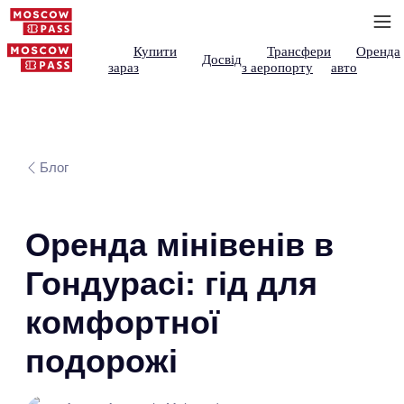
Купити
Трансфери
Оренда
Досвід
зараз
з аеропорту
авто
Блог
Оренда мінівенів в
Гондурасі: гід для
комфортної
подорожі