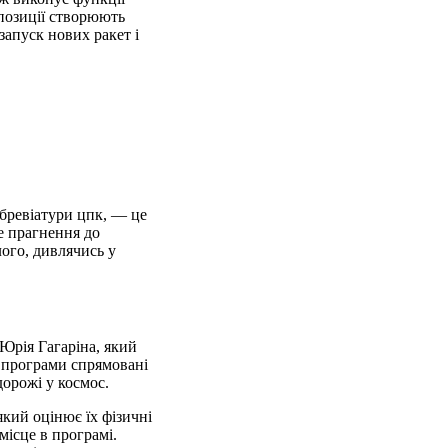
опозиції створюють
запуск нових ракет і
абревіатури цпк, — це
не прагнення до
ого, дивлячись у
Юрія Гагаріна, який
і програми спрямовані
орожі у космос.
який оцінює їх фізичні
місце в програмі.