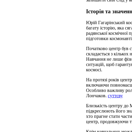
Історія та значен
Юрій Гагарінський кос
багату історію, яка ся
радянської космічної 
підготовки космонавті
Початково центр був с
складається з кількох 
Навчання не лише фізи
ситуацій, щоб гаранту
космосі.
На протязі років цент
включаючи повномасшта
Особливо важливу роль 
Лончаков.
суттєву
Близькість центру до 
підкреслюють його зна
хто прагне стати част
центр, продовжуючи т
Крім навчальних можли