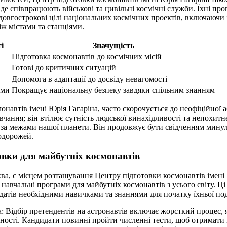
 де співпрацюють військові та цивільні космічні служби. Їхні пр
 довгострокові цілі національних космічних проектів, включаючи 
іж містами та станціями.
і
Значущість
Підготовка космонавтів до космічних місій
Готові до критичних ситуацій
Допомога в адаптації до досвіду невагомості
ими
Покращує національну безпеку завдяки спільним знанням
онавтів імені Юрія Гагаріна, часто скорочується до неофіційної 
авчання; він втілює сутність людської винахідливості та непохит
за межами нашої планети. Він продовжує бути свідченням минул
одорожей.
вки для майбутніх космонавтів
ва, є місцем розташування Центру підготовки космонавтів імені 
 навчальні програми для майбутніх космонавтів з усього світу. Ц
датів необхідними навичками та знаннями для початку їхньої под
: Відбір претендентів на астронавтів включає жорсткий процес, 
бності. Кандидати повинні пройти численні тести, щоб отримати 