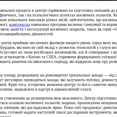
авчальні процеси в центрі спрямовані на підготовку екіпажів до р
фізичних, так і на психологічних аспектах космічних польотів. 
ння унікальних викликів різних місій, забезпечуючи, що космона
мосі.
комплексна
навчальна програма включає симуляції та вправ
також заняття з експлуатації космічних апаратів, таких як серія 
позакорабельних діяльностей.
ії центр приймав численних фахівців вищого рівня, серед яких ви
 Бурдаєв, які внесли свій вклад у розвиток технологій у галузі к
бслуговує не лише російських космонавтів, але й співпрацює з 
и астронавтів з Китаю та США, сприяючи формуванню спільної к
ажають рішення післявоєнного періоду, які відкрили нову еру роз
у площу, розраховану на різноманітні тренувальні заходи — від 
Тут регулярно проводяться заходи, які залучають публіку, демон
жей. Крім того, історичне значення центру та його славетне ми
ління, зацікавлені в кар'єрі в аерокосмічній галузі.
м ставленням до розширення меж можливого, Центр підготовки 
ться основою космічних польотів людини, пропонуючи неоціненн
піонерів, які досліджували зірки. Поки світ продовжує дивитис
ань, готовий надати наступній хвилі дослідників інструменти, які
осмосі.