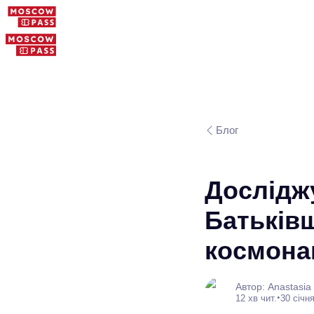
Блог
Досліджу
Батьків
космонав
Автор: Anastasia
•
12 хв чит.
30 січня