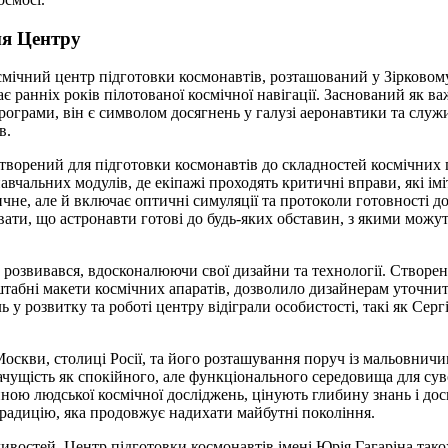
ня Центру
мічний центр підготовки космонавтів, розташований у Зірковому
гає ранніх років пілотованої космічної навігації. Заснований як в
програми, він є символом досягнень у галузі аеронавтики та слу
в.
творений для підготовки космонавтів до складностей космічних п
навчальних модулів, де екіпажі проходять критичні вправи, які ім
чне, але й включає оптичні симуляції та протоколи готовності 
вати, що астронавти готові до будь-яких обставин, з якими можу
р розвивався, вдосконалюючи свої дизайни та технології. Створен
бні макети космічних апаратів, дозволило дизайнерам уточнити
у розвитку та роботі центру відіграли особистості, такі як Серг
Москви, столиці Росії, та його розташування поруч із мальовнич
чущість як спокійного, але функціонального середовища для суво
иною людської космічної досліджень, цінують глибину знань і дос
радицію, яка продовжує надихати майбутні покоління.
востей, Центр підготовки космонавтів імені Юрія Гагаріна тако