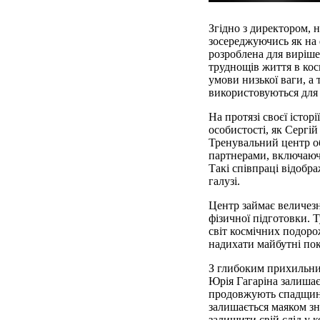
Згідно з директором, н
зосереджуючись як на 
розроблена для виріше
труднощів життя в кос
умови низької ваги, а 
використовуються для 
На протязі своєї істор
особистості, як Сергій
Тренувальний центр о
партнерами, включаюч
Такі співпраці відобр
галузі.
Центр займає величезн
фізичної підготовки. 
світ космічних подоро
надихати майбутні поко
З глибоким прихильни
Юрія Гагаріна залишає
продовжують спадщину 
залишається маяком зн
залишити свій слід у к