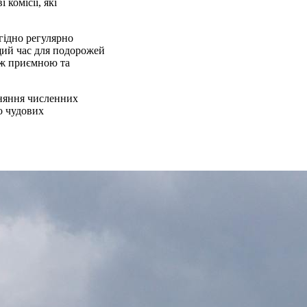
комісії, які
гідно регулярно
щий час для подорожей
ож приємною та
вняння численних
о чудових