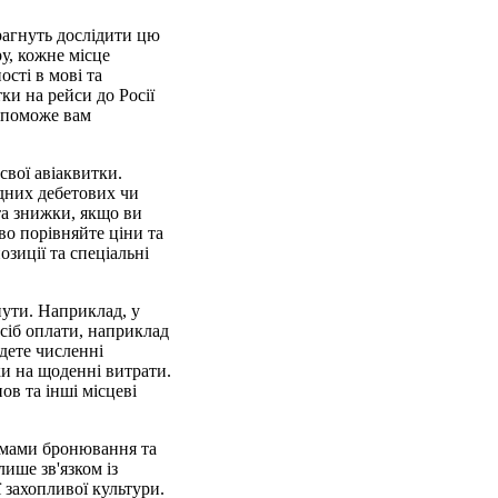
рагнуть дослідити цю
у, кожне місце
сті в мові та
ки на рейси до Росії
допоможе вам
свої авіаквитки.
дних дебетових чи
та знижки, якщо ви
во порівняйте ціни та
зиції та спеціальні
нути. Наприклад, у
сіб оплати, наприклад
йдете численні
ки на щоденні витрати.
ов та інші місцеві
темами бронювання та
ише зв'язком із
 захопливої культури.