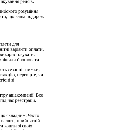
чікування рейсів.
глибокого розуміння
вати, що ваша подорож
оплати для
ітні варіанти оплати,
 використовувати,
 вирішили бронювати.
ють сезонні знижки,
закцію, перевірте, чи
іоні зі
тру авіакомпанії. Все
ід час реєстрації,
ещо складним. Часто
й валюті, прийнятній
и кошти зі своїх