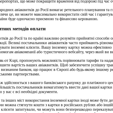
 аеропортах, що може покращити враження від подорожі під час о
ародних авіаквитків до Росії вимагає ретельного планування та 
блячи це, ви можете максимально використати свій час і гаранту
раїни буде одночасно приємною та фінансово керованою.
тних методів оплати
итків до Росії та по країні важливо розуміти прийнятні способи 
кції. Великі постачальники авіаквитків часто приймають різноман
увати іноземні клієнти. Вашу іноземну картку можна ефективно
вимогам авіакомпанії або туристичного вебсайту, через який ви
 як-от Kupi, пропонують можливість порівнювати тарифи та нада
ншити вартість ваших авіаквитків. Щоб забезпечити успішну тран
визнаним банком, що працює в Європі або будь-якому іншому рег
ськими партнерствами.
ж здійснюється з вашого банківського рахунку до платіжного цен
більшість постачальників вимагатимуть ввести дані вашої картки п
 у вас є всі необхідні документи.
та інших міст використання іноземної картки іноді може бути д
 чи можна стягнути кошти з картки в російських рублях або інші
кі клієнти запитували, чи можуть вони безперешкодно переказуват