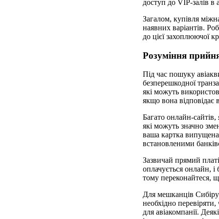
доступ до VIP-залів в
Загалом, купівля міжн
наявних варіантів. Ро
до цієї захоплюючої к
Розуміння прийня
Під час пошуку авіакв
безперешкодної транза
які можуть використов
якщо вона відповідає 
Багато онлайн-сайтів,
які можуть значно зме
ваша картка випущена 
встановленими банків
Зазвичай прямий платі
оплачується онлайн, і 
тому переконайтеся, що
Для мешканців Сибіру 
необхідно перевіряти,
для авіакомпанії. Дея