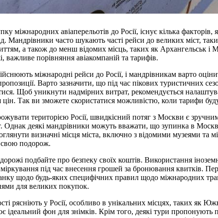
ку міжнародних авіаперельотів до Росії, існує кілька факторів, 
д. Мандрівники часто шукають часті рейси до великих міст, таких
ттям, а також до менш відомих місць, таких як Архангельськ і 
, важливе порівняння авіакомпаній та тарифів.
ійснюють міжнародні рейси до Росії, і мандрівникам варто оцінит
ропозиції. Варто зазначити, що під час пікових туристичних сез
тися. Щоб уникнути надмірних витрат, рекомендується налаштув
 цін. Так ви зможете скористатися можливістю, коли тарифи бу
рожувати територією Росії, швидкісний потяг з Москви є зручни
т. Однак деякі мандрівники можуть вважати, що зупинка в Москв
 оглянути визначні місця міста, включно з відомими музеями та 
 свою подорож.
дорожі подбайте про безпеку своїх коштів. Використання інозем
міркування під час внесення грошей за бронювання квитків. Пер
банку щодо будь-яких специфічних правил щодо міжнародних тра
ями для великих покупок.
ті рясніють у Росії, особливо в унікальних місцях, таких як Юж
є ідеальний фон для знімків. Крім того, деякі тури пропонують 