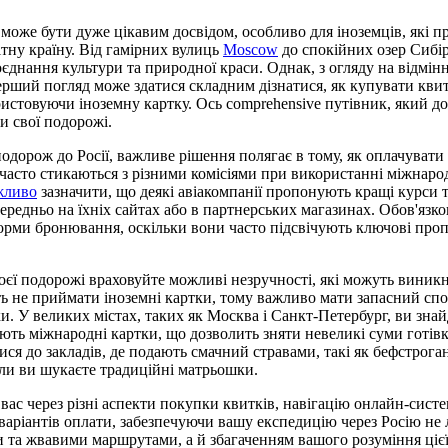
оже бути дуже цікавим досвідом, особливо для іноземців, які п
ітну країну. Від гамірних вулиць
Moscow
до спокійних озер Сибір
єднання культури та природної краси. Однак, з огляду на відмінно
ерший погляд може здатися складним дізнатися, як купувати квит
ористовуючи іноземну картку. Ось comprehensive путівник, який 
и свої подорожі.
одорож до Росії, важливе рішення полягає в тому, як оплачувати 
часто стикаються з різними комісіями при використанні міжнаро
жливо
зазначити, що деякі авіакомпанії пропонують кращі курси 
ередньо на їхніх сайтах або в партнерських магазинах. Обов'язко
форми бронювання, оскільки вони часто підсвічують ключові пропо
оєї подорожі враховуйте можливі незручності, які можуть виник
ь не приймати іноземні картки, тому важливо мати запасний спо
ки. У великих містах, таких як Москва і Санкт-Петербург, ви зна
ють міжнародні картки, що дозволить зняти невеликі суми готів
ся до закладів, де подають смачний стравами, такі як бефстроган
коли ви шукаєте традиційні матрьошки.
вас через різні аспекти покупки квитків, навігацію онлайн-сис
варіантів оплати, забезпечуючи вашу експедицію через Росію не л
та жвавими маршрутами, а й збагаченням вашого розуміння цієї