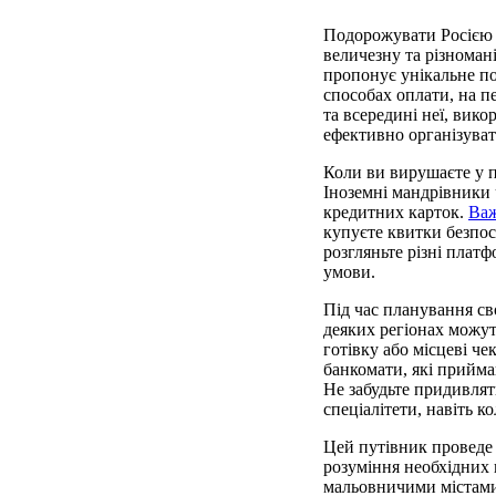
Подорожувати Росією м
величезну та різноман
пропонує унікальне по
способах оплати, на п
та всередині неї, вик
ефективно організуват
Коли ви вирушаєте у п
Іноземні мандрівники 
кредитних карток.
Ва
купуєте квитки безпос
розгляньте різні плат
умови.
Під час планування св
деяких регіонах можут
готівку або місцеві че
банкомати, які прийма
Не забудьте придивляти
спеціалітети, навіть 
Цей путівник проведе 
розуміння необхідних 
мальовничими містами 