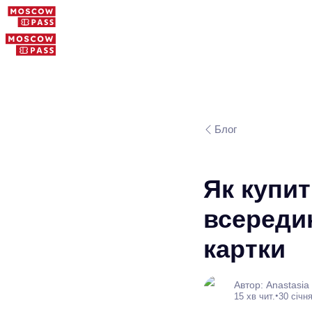
Блог
Як купит
всередин
картки
Автор: Anastasia
•
15 хв чит.
30 січня