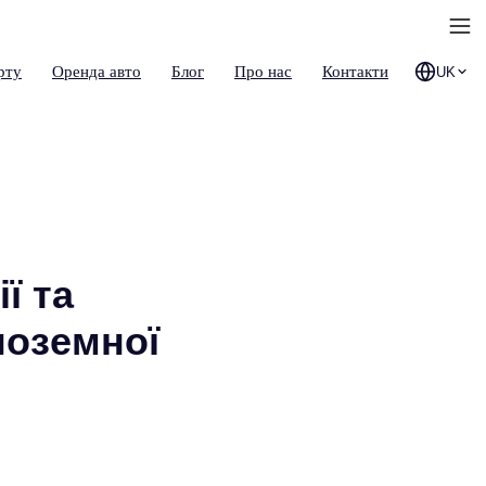
рту
Оренда авто
Блог
Про нас
Контакти
UK
ї та
ноземної