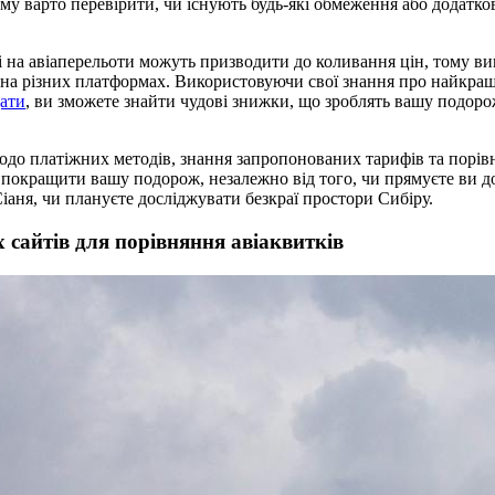
му варто перевірити, чи існують будь-які обмеження або додаткові 
і на авіаперельоти можуть призводити до коливання цін, тому ви
 на різних платформах. Використовуючи свої знання про найкра
дати
, ви зможете знайти чудові знижки, що зроблять вашу подор
щодо платіжних методів, знання запропонованих тарифів та порі
 покращити вашу подорож, незалежно від того, чи прямуєте ви д
аня, чи плануєте досліджувати безкраї простори Сибіру.
 сайтів для порівняння авіаквитків