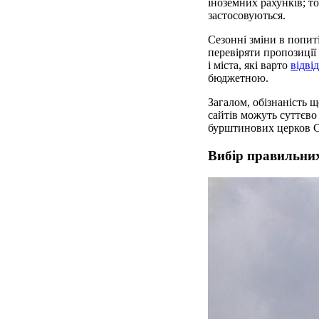
іноземних рахунків; то
застосовуються.
Сезонні зміни в попит
перевіряти пропозиції
і міста, які варто
відві
бюджетною.
Загалом, обізнаність 
сайтів можуть суттєво
бурштинових церков Сі
Вибір правильних