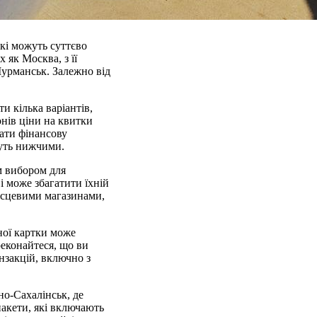
які можуть суттєво
 як Москва, з її
Мурманськ. Залежно від
и кілька варіантів,
онів ціни на квитки
ати фінансову
дуть нижчими.
м вибором для
і може збагатити їхній
місцевими магазинами,
ної картки може
еконайтеся, що ви
нзакцій, включно з
но-Сахалінськ, де
пакети, які включають