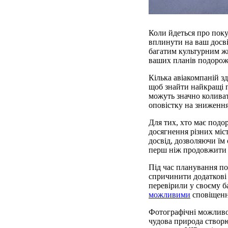
Коли йдеться про покуп
вплинути на ваш досві
багатим культурним жи
ваших планів подорожі
Кілька авіакомпаній зд
щоб знайти найкращі п
можуть значно колива
оповістку на зниження
Для тих, хто має подо
досягнення різних міс
досвід, дозволяючи їм
перш ніж продовжити
Під час планування по
спричинити додаткові 
перевірили у своєму 
можливими
сповіщенн
Фотографічні можливос
чудова природа створю