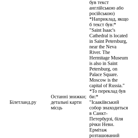
був текст
англійською або
російською)
*Наприклад, якщо
б текст був:*
"Saint Isaac's
Cathedral is located
in Saint Petersburg,
near the Neva
River. The
Hermitage Museum
is also in Saint
Petersburg, on
Palace Square.
Moscow is the
capital of Russia."
*То переклад був
Останні знижки;
би:*
Білетланд.ру
детальні карти
"Ісаакіївський
місць
собор знаходиться
в Санкт-
Петербурзі, біля
річки Неви.
Ермітаж
розташований