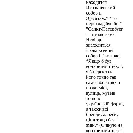
находится
Исаакиевский
собор и
Эрмитаж." *То
переклад був би:*
"Санкт-Петербург
— це місто на
Неві, де
знаходиться
Ісаакіївський
собор і Ермітаж."
*Якщо б був
конкретний текст,
я б переклала
його точно так
само, зберігаючи
назви міст,
вулиць, музеїв
тощо в
українській формі,
а також всі
бренди, адреси,
ціни тощо без
змін.* (Очікую на
конкретний текст