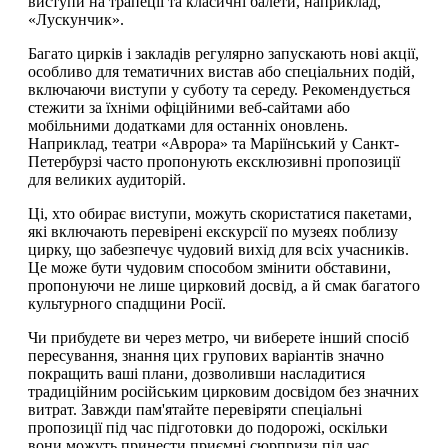
виступи на трапеції та класичні балети, наприклад,
«Лускунчик».
Багато цирків і закладів регулярно запускають нові акції,
особливо для тематичних вистав або спеціальних подій,
включаючи виступи у суботу та середу. Рекомендується
стежити за їхніми офіційними веб-сайтами або
мобільними додатками для останніх оновлень.
Наприклад, театри «Аврора» та Маріїнський у Санкт-
Петербурзі часто пропонують ексклюзивні пропозиції
для великих аудиторій.
Ці, хто обирає виступи, можуть скористатися пакетами,
які включають перевірені екскурсії по музеях поблизу
цирку, що забезпечує чудовий вихід для всіх учасників.
Це може бути чудовим способом змінити обставини,
пропонуючи не лише цирковий досвід, а й смак багатого
культурного спадщини Росії.
Чи прибудете ви через метро, чи виберете інший спосіб
пересування, знання цих групових варіантів значно
покращить ваші плани, дозволивши насладитися
традиційним російським цирковим досвідом без значних
витрат. Завжди пам'ятайте перевіряти спеціальні
пропозиції під час підготовки до подорожі, оскільки
вони можуть принести приємні сюрпризи під час