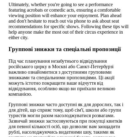
Ultimately, whether you're going to see a performance
featuring acrobats or comedic acts, ensuring a comfortable
viewing position will enhance your enjoyment. Plan ahead
and don't hesitate to reach out via phone to ask about seat
recommendations for specific shows. Following these tips will
help anyone make the most out of their circus experience in
either city.
Группові знижки та спеціальні пропозиції
Під час планування незабутнього відвідування
російського цирку в Москві або Санкт-Петербурзі
важливо ознайомитися з доступними груповими
знижками та спеціальними пропозиціями. Ці акції
можуть істотно покращити ваше відчуття від
відвідування, особливо якщо ви приїхали великою
компанією.
Группові знижки часто доступні як для дорослих, так і
для дітей, що сприяє тому, щоб сім'ї, школи або групи
туристів могли разом насолоджуватися розвагами.
Зазвичай знижки застосовуються при покупці квитків
для певної кількості осіб, що дозволяє вам заощадити
рублі, насолоджуючись видатними шоу, такими як