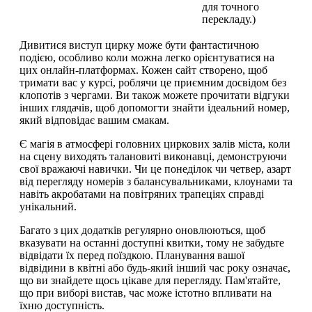
для точного
перекладу.)
Дивитися виступ цирку може бути фантастичною
подією, особливо коли можна легко орієнтуватися на
цих онлайн-платформах. Кожен сайт створено, щоб
тримати вас у курсі, роблячи це приємним досвідом без
клопотів з чергами. Ви також можете прочитати відгуки
інших глядачів, щоб допомогти знайти ідеальний номер,
який відповідає вашим смакам.
Є магія в атмосфері головних циркових залів міста, коли
на сцену виходять талановиті виконавці, демонструючи
свої вражаючі навички. Чи це понеділок чи четвер, азарт
від перегляду номерів з балансувальниками, клоунами та
навіть акробатами на повітряних трапеціях справді
унікальний.
Багато з цих додатків регулярно оновлюються, щоб
вказувати на останні доступні квитки, тому не забудьте
відвідати їх перед поїздкою. Планування вашої
відвідини в квітні або будь-який інший час року означає,
що ви знайдете щось цікаве для перегляду. Пам'ятайте,
що при виборі вистав, час може істотно впливати на
їхню доступність.