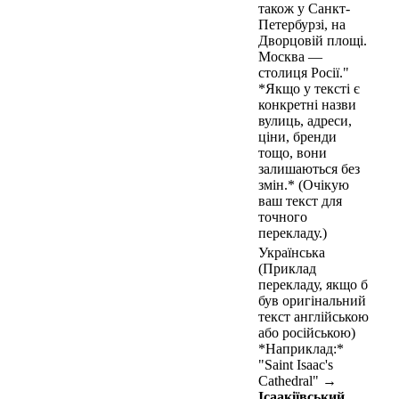
також у Санкт-
Петербурзі, на
Дворцовій площі.
Москва —
столиця Росії."
*Якщо у тексті є
конкретні назви
вулиць, адреси,
ціни, бренди
тощо, вони
залишаються без
змін.* (Очікую
ваш текст для
точного
перекладу.)
Українська
(Приклад
перекладу, якщо б
був оригінальний
текст англійською
або російською)
*Наприклад:*
"Saint Isaac's
Cathedral" →
Ісаакіївський