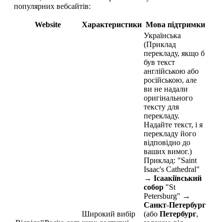
популярних вебсайтів:
Website
Характеристики
Мова підтримки
Українська
(Приклад
перекладу, якщо б
був текст
англійською або
російською, але
ви не надали
оригінального
тексту для
перекладу.
Надайте текст, і я
перекладу його
відповідно до
ваших вимог.)
Приклад: "Saint
Isaac's Cathedral"
→
Ісаакіївський
собор
"St
Petersburg" →
Санкт-Петербург
Широкий вибір
(або
Петербург
,