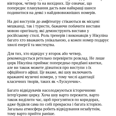
вівторок, четвер та на вихідних. Це означає, що
попереднє планування дасть вам найкращі шанси
подивитися на деякі з найдивовижніших номерів.
На дні виступів до амфітеатру стікаються як місцеві
мешканці, так і туристи, бажаючи побачити вистави
мовою оригіналу, які демонструють вистави у
російському стилі. Роль тренерів і виконавців у Нікуліна
багато хто вважають унікальною, а кожен номер подарує
хвилі енергії та мистецтва.
Для тих, хто відвідує у второк або четвер,
рекомендується ретельно перевірити розклад. Не лише
цирк Нікуліна приймає попередньо придбані квитки,
але ви також можете дізнатися про виступи з їх
офіційного афіші. Це вкаже, які шоу включають
вражаючі музичні номери, у тому числі адаптації
класичних творів, таких як «Лускунчик».
Багато відвідувачів насолоджуються історичними
інтер'єрами цирку. Хоча шоу варто пережити, варто
також виділити час, щоб прогулятися по коридорах,
адже будівля сама по собі прекрасна і багата історією.
Загальна атмосфера робить відвідування незабутнім,
тому варто прийти раніше.