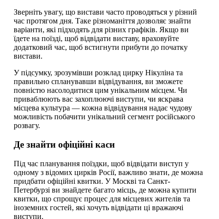
Зверніть увагу, що вистави часто проводяться у різний
час протягом дня. Таке різноманіття дозволяє знайти
варіанти, які підходять для різних графіків. Якщо ви
їдете на поїзді, щоб відвідати виставу, враховуйте
додатковий час, щоб встигнути прибути до початку
вистави.
У підсумку, зрозумівши розклад цирку Нікуліна та
правильно спланувавши відвідування, ви зможете
повністю насолодитися цим унікальним місцем. Чи
приваблюють вас захоплюючі виступи, чи яскрава
місцева культура — кожна відвідування надає чудову
можливість побачити унікальний сегмент російського
розвагу.
Де знайти офіційні каси
Під час планування поїздки, щоб відвідати виступ у
одному з відомих цирків Росії, важливо знати, де можна
придбати офіційні квитки. У Москві та Санкт-
Петербурзі ви знайдете багато місць, де можна купити
квитки, що спрощує процес для місцевих жителів та
іноземних гостей, які хочуть відвідати ці вражаючі
виступи.