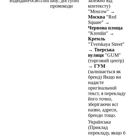
ВідвідайРосію.com
шоу; доступні
залежно від
промокоди
контексту)
"Moscow" →
Москва
"Red
Square" →
Червона площа
"Kremlin" →
Кремль
"Tverskaya Street"
→
Тверська
вулиця
"GUM"
(торговий центр)
→
ГУМ
(залишається як
бренд) Якщо ви
надасте
оригінальний
текст, я перекладу
його точно,
зберігаючи всі
назви, адреси,
бренди тощо.
Українська
(Приклад
перекладу, якщо б