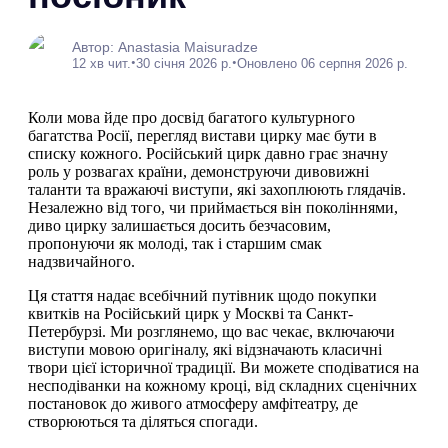
Автор: Anastasia Maisuradze
•
•
12 хв чит.
30 січня 2026 р.
Оновлено 06 серпня 2026 р.
Коли мова йде про досвід багатого культурного
багатства Росії, перегляд вистави цирку має бути в
списку кожного. Російський цирк давно грає значну
роль у розвагах країни, демонструючи дивовижні
таланти та вражаючі виступи, які захоплюють глядачів.
Незалежно від того, чи приймається він поколіннями,
диво цирку залишається досить безчасовим,
пропонуючи як молоді, так і старшим смак
надзвичайного.
Ця стаття надає всебічний путівник щодо покупки
квитків на Російський цирк у Москві та Санкт-
Петербурзі. Ми розглянемо, що вас чекає, включаючи
виступи мовою оригіналу, які відзначають класичні
твори цієї історичної традиції. Ви можете сподіватися на
несподіванки на кожному кроці, від складних сценічних
постановок до живого атмосферу амфітеатру, де
створюються та діляться спогади.