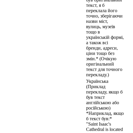
текст, я б
переклала його
точно, зберігаючи
назви міст,
вулиць, музеїв
тощо в
українській формі,
а також всі
бренди, адреси,
ціни тощо без
змін.* (Очікую
оригінальний
текст для точного
перекладу.)
Українська
(Приклад
перекладу, якщо б
був текст
англійською або
російською)
*Наприклад, якщо
б текст був:*
"Saint Isaac's
Cathedral is located