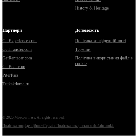
History & Heritage
Партнери
Допоможіть
GetExperience.com
Політика конфіденційності
GetTransfer.com
Терміни
GetRentacar.com
Політика використання файлів
cookie
GetBoat.com
PiterPass
Tutkakdoma.ru
©
2026
Moscow Pass
. All rights reserved.
Політика конфіденційності
Терміни
Політика використання файлів cookie