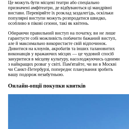
Це можуть бути місцеві театри або спеціально
призначені амфітеатри, де відбуваються ці мандрівні
вистави. Перевіряйте їх розклад заздалегідь, оскільки
популярні виступи можуть розпродатися швидко,
особливо в пікові сезони, такі як квітень.
Обираючи правильний виступ на початку, ви не лише
гарантуєте собі можливість побачити бажаний виступ,
але й максимально використаєте свій відпочинок.
Дивитися на клоунів, акробатів та інших талановитих
виконавців у вражаючих місцях — це чудовий спосіб
зануритися в місцеву культуру, насолоджуючись одними
з найкращих розваг у світі. Пам'ятайте, чи ви в Москві
чи Санкт-Петербурзі, попереднє планування зробить
вашу подорож незабутньою.
Онлайн-опції покупки квитків