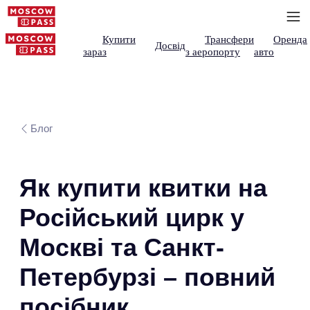
Купити
Трансфери
Оренда
Досвід
зараз
з аеропорту
авто
Блог
Як купити квитки на
Російський цирк у
Москві та Санкт-
Петербурзі – повний
посібник