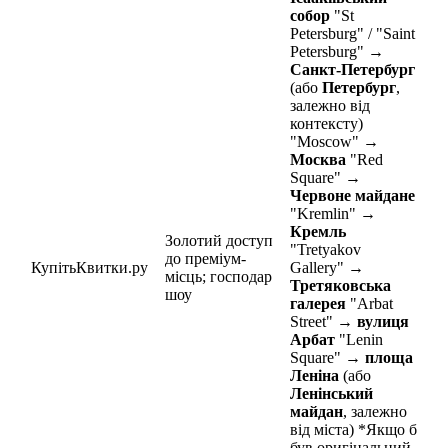
собор
"St
Petersburg" / "Saint
Petersburg" →
Санкт-Петербург
(або
Петербург
,
залежно від
контексту)
"Moscow" →
Москва
"Red
Square" →
Червоне майдане
"Kremlin" →
Кремль
Золотий доступ
"Tretyakov
до преміум-
КупітьКвитки.ру
Gallery" →
місць; господар
Третяковська
шоу
галерея
"Arbat
Street" →
вулиця
Арбат
"Lenin
Square" →
площа
Леніна
(або
Ленінський
майдан
, залежно
від міста) *Якщо б
був оригінальний