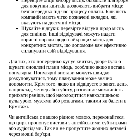
Перевірте опції вибору місць: більшість платформ
для покупки квитків дозволяють вибрати місце
безпосередньо під час процесу оплати. Більшість
компаній мають чітко позначені вкладки, які
вказують на доступні місця.
Шукайте відгуки: перевірте відгуки щодо місць
для сидіння. Інші відвідувачі можуть надати
корисні поради щодо найкращих місць для
конкретних вистав, що допоможе вам ефективно
спланувати свій відвідування.
Для тих, хто попередньо купує квитки, добре було б
шукати оновлені плани місць, особливо якщо вистава
популярна. Популярні вистави можуть швидко
розкуповуватися, тому планування може значно
допомогти. Крім того, якщо ви відвідуєте в заняті день,
наприклад, четвер або суботу, розгляньте можливість
приїхати раніше, щоб насолодитися навколишньою
культурою, музеями або розвагами, такими як балети в
Ермітажі.
Чи англійська є вашою рідною мовою, переконайтеся,
що цирк пропонує вистави з англійськими субтитрами
або аудіогідами. Так ви не пропустите жодних деталей
через мовні бар'єри.