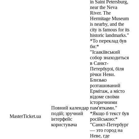
in Saint Petersburg,
near the Neva
River. The
Hermitage Museum
is nearby, and the
city is famous for its
historic landmarks."
*То переклад був
би:*
"Ісаакіївський
собор знаходиться
в Санкт-
Петербурзі, біля
річки Неви.
Близько
розташований
Ермітаж, а місто
відоме своїми
історичними
Повний календар
пам'ятками."
подій; зручний
*Якщо б текст був
MasterTicket.ua
інтерфейс
російською:*
користувача
"Санкт-Петербург
— это город на
Неве, где