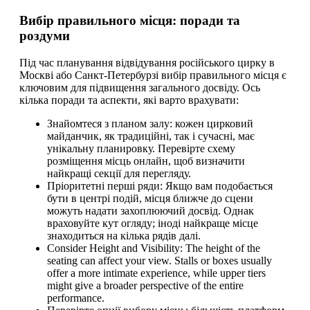
Вибір правильного місця: поради та
роздуми
Під час планування відвідування російського цирку в
Москві або Санкт-Петербурзі вибір правильного місця є
ключовим для підвищення загального досвіду. Ось
кілька поради та аспекти, які варто врахувати:
Знайомтеся з планом залу: кожен цирковий
майданчик, як традиційні, так і сучасні, має
унікальну планировку. Перевірте схему
розміщення місць онлайн, щоб визначити
найкращі секції для перегляду.
Пріоритетні перші ряди: Якщо вам подобається
бути в центрі подій, місця ближче до сцени
можуть надати захоплюючий досвід. Однак
враховуйте кут огляду; іноді найкраще місце
знаходиться на кілька рядів далі.
Consider Height and Visibility: The height of the
seating can affect your view. Stalls or boxes usually
offer a more intimate experience, while upper tiers
might give a broader perspective of the entire
performance.