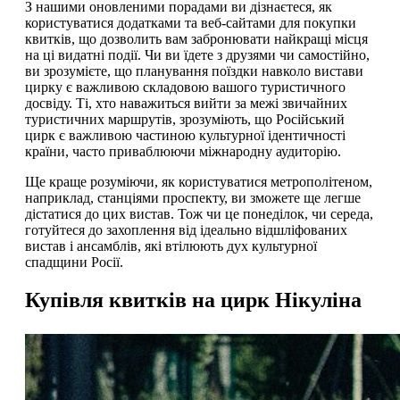
З нашими оновленими порадами ви дізнаєтеся, як
користуватися додатками та веб-сайтами для покупки
квитків, що дозволить вам забронювати найкращі місця
на ці видатні події. Чи ви їдете з друзями чи самостійно,
ви зрозумієте, що планування поїздки навколо вистави
цирку є важливою складовою вашого туристичного
досвіду. Ті, хто наважиться вийти за межі звичайних
туристичних маршрутів, зрозуміють, що Російський
цирк є важливою частиною культурної ідентичності
країни, часто приваблюючи міжнародну аудиторію.
Ще краще розуміючи, як користуватися метрополітеном,
наприклад, станціями проспекту, ви зможете ще легше
дістатися до цих вистав. Тож чи це понеділок, чи середа,
готуйтеся до захоплення від ідеально відшліфованих
вистав і ансамблів, які втілюють дух культурної
спадщини Росії.
Купівля квитків на цирк Нікуліна