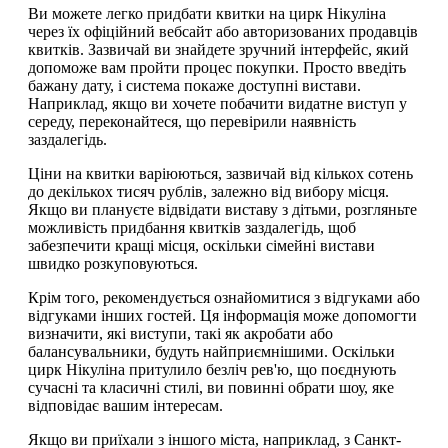
Ви можете легко придбати квитки на цирк Нікуліна
через їх офіційний вебсайт або авторизованих продавців
квитків. Зазвичай ви знайдете зручний інтерфейс, який
допоможе вам пройти процес покупки. Просто введіть
бажану дату, і система покаже доступні вистави.
Наприклад, якщо ви хочете побачити видатне виступ у
середу, переконайтеся, що перевірили наявність
заздалегідь.
Ціни на квитки варіюються, зазвичай від кількох сотень
до декількох тисяч рублів, залежно від вибору місця.
Якщо ви плануєте відвідати виставу з дітьми, розгляньте
можливість придбання квитків заздалегідь, щоб
забезпечити кращі місця, оскільки сімейні вистави
швидко розкуповуються.
Крім того, рекомендується ознайомитися з відгуками або
відгуками інших гостей. Ця інформація може допомогти
визначити, які виступи, такі як акробати або
балансувальники, будуть найприємнішими. Оскільки
цирк Нікуліна притулило безліч рев'ю, що поєднують
сучасні та класичні стилі, ви повинні обрати шоу, яке
відповідає вашим інтересам.
Якщо ви приїхали з іншого міста, наприклад, з Санкт-