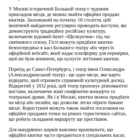
У Москві історичний Большой театр є чудовим
прикладом місця, де можна знайти офіційні продажі
квитків. Заснований на початку 18 століття, цей
іконічний майданчик регулярно проводить виступи, які
демонструють традиційну російську культуру,
включаючи відомий балет «Щелкунчик» під час
святкового сезону. Гісті можуть придбати квитки
безпосередньо в касі Большого театру або через їх
офіційний вебсайт, який надає платформу для перевірки,
щоб ви були впевнені, що купуєте легітимні квитки.
Переїзд до Санкт-Петербурга, і театр імені Олександра
(Александринський театр) - ще одне місце, яке варто
відвідати, щоб отримати справжній культурний досвід.
Відкритий у 1832 році, цей театр пропонує різноманітні
вистави, включаючи живі симфонічні концерти та
театральні драми. Як і в Москві, квитки можна придбати
на місці або онлайн, що дозволяє легко обрати бажане
місце. Користувачі можуть також знайти посилання на
офіційні продажні точки на різних туристичних сайтах,
що робить складання маршруту ще простішим.
Для мандрівних цирків важливо враховувати, що
офіційні квитки часто продаються в спеціальних касах.