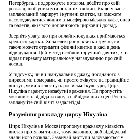
Петербурга, і подорожуєте потягом, дбайте про свій
розклад, щоб уникнути останніх хвилин. Якщо у вас є
запланований маршрут і куплені квитки, ви зможете
насолоджуватися живим атмосферою міських кафе, опер
та балетів, які часто доповнюють цирковий досвід.
Зверніть увагу, що при онлайн-покупках приймаються
кредитні картки. Хоча електронні квитки зручні, ви
також можете отримати фізичні квитки в касі в день
відвідування. Цей метод особливо зручний для тих, хто
віддає перевагу матеріальному нагадуванню про свій
досвід.
У підсумку, чи ви шанувальник джазу, поєднаного з
цирковими номерами, чи просто очікуєте на традиційне
виступ, який втілює суть російської культури, Цирк
Нікуліна гарантує незабутні враження. Не пропустіть
можливість відвідати одну з найвідоміших сцен Росії та
заплануйте свій візит заздалегідь!
Розуміння розкладу цирку Нікуліна
Цирк Нікуліна в Москві пропонує вражаючу кількість
вистав протягом тижня, тому важливо, щоб відвідувачі
знали його розклад. Зазвичай виступи відбуваються у