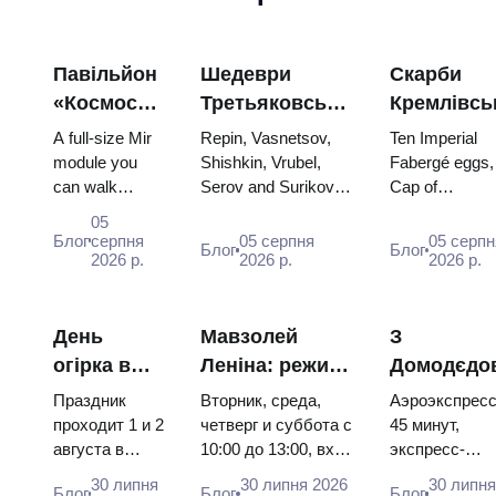
Павільйон
Шедеври
Скарби
«Космос»
Третьяковської
Кремлівсь
на ВДНГ:
галереї:
зброї: яйц
A full-size Mir
Repin, Vasnetsov,
Ten Imperial
всередині
картини,
Фаберже,
module you
Shishkin, Vrubel,
Fabergé eggs,
can walk
Serov and Surikov
Cap of
найбільшої
заради яких
трони та
through, the
— the works that
Monomakh, th
космічної
варто
коронацій
05
Energia–Buran
stop people, where
double throne 
Блог
серпня
05 серпня
05 серпн
виставки
планувати
вбрання
Блог
Блог
model,
2026 р.
they hang, and why
2026 р.
two boy tsars 
2026 р.
Росії
подорож
scorched
booking the...
the coronation
descent
dress of
capsules and
Catherine...
День
Мавзолей
З
120 pieces of
огірка в
Леніна: режим
Домодєдо
flight...
Суздалі
роботи, вхід та
до центру
Праздник
Вторник, среда,
Аэроэкспресс
2026:
головна
Москви:
проходит 1 и 2
четверг и суббота с
45 минут,
августа в
10:00 до 13:00, вход
экспресс-
квитки,
плутанина з
Аероекспр
Музее
бесплатный.
автобус за 45
дати та як
Кремлем
автобус ч
30 липня
30 липня 2026
30 липн
Блог
Блог
Блог