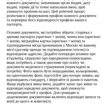
кожного документа, зазначивши орган видачі, дату
видачі, термін дії та точне написання імені, щоб
уникнути проблем на касі. Цей робочий процес
розпочався з формування профілю кожного документа
та перевірки його відповідності профілю вашого
паспорта.
Основні документи, які потрібно зібрати: сторінка з
даними паспорта (оригінал + копія), чинна віза (оригінал
+ копія), міграційна картка (оригінал + копія) та
підтвердження місця проживання у Москві чи вашому
місті (договір оренди чи підтвердження готелю) із
відповідною адресою. Додайте попередні штампи про
в'їзд/виїзд, свідоцтво про народження (перекладене,
якщо потрібно), а також дипломи про освіту чи
документи медичного страхування (перекладені за
потреби). Фото мають бути нещодавніми, кольоровими,
на однотонному фоні; підготуйте два-чотири знімки, що
відповідають стандарту, і зберігайте їх разом із пакетом.
Якщо відбулася зміна імені, додайте запис про зміни та
відповідні юридичні документи, щоб уникнути
невідповідностей у профілі. Для громадян із
додатковими документами включіть відповідні записи та
копії до цього ж комплекту.