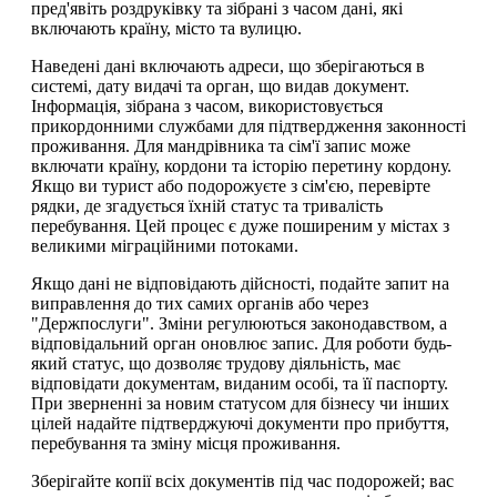
пред'явіть роздруківку та зібрані з часом дані, які
включають країну, місто та вулицю.
Наведені дані включають адреси, що зберігаються в
системі, дату видачі та орган, що видав документ.
Інформація, зібрана з часом, використовується
прикордонними службами для підтвердження законності
проживання. Для мандрівника та сім'ї запис може
включати країну, кордони та історію перетину кордону.
Якщо ви турист або подорожуєте з сім'єю, перевірте
рядки, де згадується їхній статус та тривалість
перебування. Цей процес є дуже поширеним у містах з
великими міграційними потоками.
Якщо дані не відповідають дійсності, подайте запит на
виправлення до тих самих органів або через
"Держпослуги". Зміни регулюються законодавством, а
відповідальний орган оновлює запис. Для роботи будь-
який статус, що дозволяє трудову діяльність, має
відповідати документам, виданим особі, та її паспорту.
При зверненні за новим статусом для бізнесу чи інших
цілей надайте підтверджуючі документи про прибуття,
перебування та зміну місця проживання.
Зберігайте копії всіх документів під час подорожей; вас