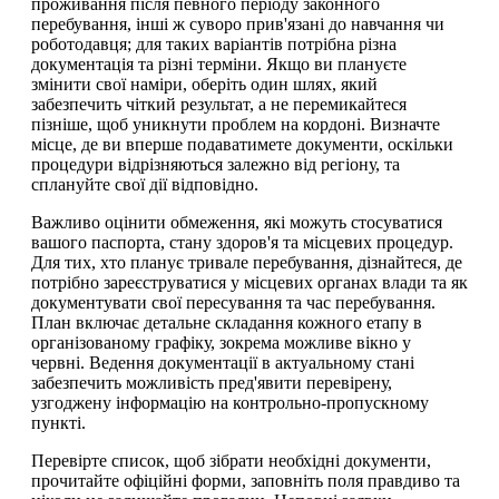
проживання після певного періоду законного
перебування, інші ж суворо прив'язані до навчання чи
роботодавця; для таких варіантів потрібна різна
документація та різні терміни. Якщо ви плануєте
змінити свої наміри, оберіть один шлях, який
забезпечить чіткий результат, а не перемикайтеся
пізніше, щоб уникнути проблем на кордоні. Визначте
місце, де ви вперше подаватимете документи, оскільки
процедури відрізняються залежно від регіону, та
сплануйте свої дії відповідно.
Важливо оцінити обмеження, які можуть стосуватися
вашого паспорта, стану здоров'я та місцевих процедур.
Для тих, хто планує тривале перебування, дізнайтеся, де
потрібно зареєструватися у місцевих органах влади та як
документувати свої пересування та час перебування.
План включає детальне складання кожного етапу в
організованому графіку, зокрема можливе вікно у
червні. Ведення документації в актуальному стані
забезпечить можливість пред'явити перевірену,
узгоджену інформацію на контрольно-пропускному
пункті.
Перевірте список, щоб зібрати необхідні документи,
прочитайте офіційні форми, заповніть поля правдиво та