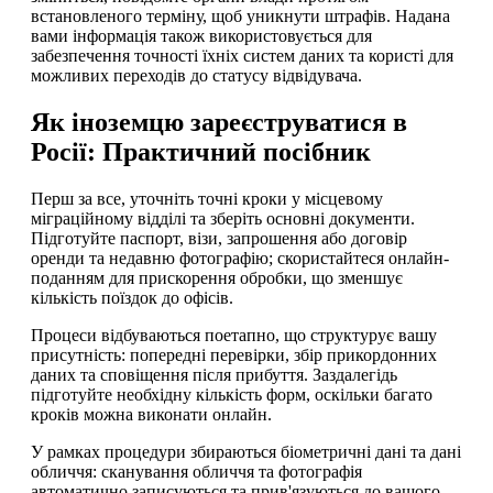
встановленого терміну, щоб уникнути штрафів. Надана
вами інформація також використовується для
забезпечення точності їхніх систем даних та користі для
можливих переходів до статусу відвідувача.
Як іноземцю зареєструватися в
Росії: Практичний посібник
Перш за все, уточніть точні кроки у місцевому
міграційному відділі та зберіть основні документи.
Підготуйте паспорт, візи, запрошення або договір
оренди та недавню фотографію; скористайтеся онлайн-
поданням для прискорення обробки, що зменшує
кількість поїздок до офісів.
Процеси відбуваються поетапно, що структурує вашу
присутність: попередні перевірки, збір прикордонних
даних та сповіщення після прибуття. Заздалегідь
підготуйте необхідну кількість форм, оскільки багато
кроків можна виконати онлайн.
У рамках процедури збираються біометричні дані та дані
обличчя: сканування обличчя та фотографія
автоматично записуються та прив'язуються до вашого