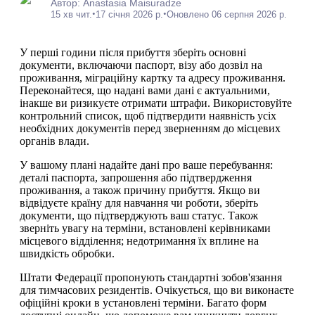
Автор: Anastasia Maisuradze
•
•
15 хв чит.
17 січня 2026 р.
Оновлено 06 серпня 2026 р.
У перші години після прибуття зберіть основні
документи, включаючи паспорт, візу або дозвіл на
проживання, міграційну картку та адресу проживання.
Переконайтеся, що надані вами дані є актуальними,
інакше ви ризикуєте отримати штрафи. Використовуйте
контрольний список, щоб підтвердити наявність усіх
необхідних документів перед зверненням до місцевих
органів влади.
У вашому плані надайте дані про ваше перебування:
деталі паспорта, запрошення або підтвердження
проживання, а також причину прибуття. Якщо ви
відвідуєте країну для навчання чи роботи, зберіть
документи, що підтверджують ваш статус. Також
зверніть увагу на терміни, встановлені керівниками
місцевого відділення; недотримання їх вплине на
швидкість обробки.
Штати Федерації пропонують стандартні зобов'язання
для тимчасових резидентів. Очікується, що ви виконаєте
офіційні кроки в установлені терміни. Багато форм