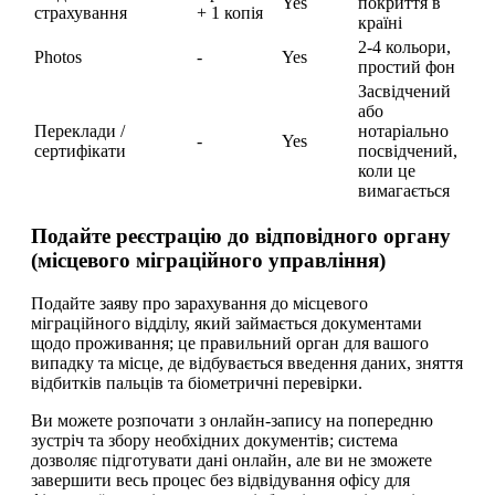
Yes
покриття в
страхування
+ 1 копія
країні
2-4 кольори,
Photos
-
Yes
простий фон
Засвідчений
або
Переклади /
нотаріально
-
Yes
сертифікати
посвідчений,
коли це
вимагається
Подайте реєстрацію до відповідного органу
(місцевого міграційного управління)
Подайте заяву про зарахування до місцевого
міграційного відділу, який займається документами
щодо проживання; це правильний орган для вашого
випадку та місце, де відбувається введення даних, зняття
відбитків пальців та біометричні перевірки.
Ви можете розпочати з онлайн-запису на попередню
зустріч та збору необхідних документів; система
дозволяє підготувати дані онлайн, але ви не зможете
завершити весь процес без відвідування офісу для