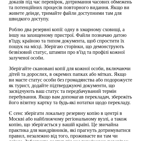
доказів під час перевірок, дотримання часових обмежень
та потенційних процесів повторного видання. Якщо ви
живете деінде, тримайте файли доступними там для
швидкого доступу.
Роблю два резервні копії: одну в хмарному сховищі, а
іншу на захищеному пристрої. Файли позначаю датою
в'їзду, країною та типом документа, щоб спростити їх
пошук на місці. Зберігаю сторінки, що демонструють
безвізовий статус, штампи про в'їзд та профілі кожної
залученої особи.
Зберігайте скановані копії для кожної особи, включаючи
дітей та дорослих, в окремих папках або мітках. Якщо
ви маєте статус особи без громадянства або подорожуєте
як турист, додайте підтверджуючі документи, що
засвідчують ваш статус та передбачуваний термін
перебування. Якщо вам допомагав перекладач, збережіть
його візитну картку та будь-які нотатки щодо перекладу.
Є сенс зберігати локальну резервну копію в центрі в
Москві або найближчому регіональному вузлі, а також
копію, що зберігається у вашій країні. Це звичайна
практика для мандрівників, які прагнуть дотримуватися
правил, незалежно від того, проживаєте ви там чи