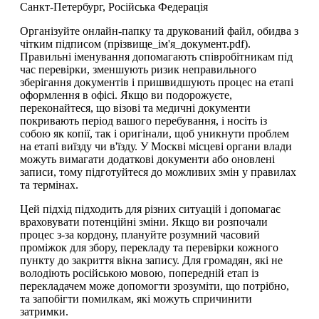
Санкт-Петербург, Російська Федерація
Організуйте онлайн-папку та друкований файл, обидва з
чітким підписом (прізвище_ім'я_документ.pdf).
Правильні іменування допомагають співробітникам під
час перевірки, зменшують ризик неправильного
зберігання документів і пришвидшують процес на етапі
оформлення в офісі. Якщо ви подорожуєте,
переконайтеся, що візові та медичні документи
покривають період вашого перебування, і носіть із
собою як копії, так і оригінали, щоб уникнути проблем
на етапі виїзду чи в'їзду. У Москві місцеві органи влади
можуть вимагати додаткові документи або оновлені
записи, тому підготуйтеся до можливих змін у правилах
та термінах.
Цей підхід підходить для різних ситуацій і допомагає
враховувати потенційні зміни. Якщо ви розпочали
процес з-за кордону, плануйте розумний часовий
проміжок для збору, перекладу та перевірки кожного
пункту до закриття вікна запису. Для громадян, які не
володіють російською мовою, попередній етап із
перекладачем може допомогти зрозуміти, що потрібно,
та запобігти помилкам, які можуть спричинити
затримки.