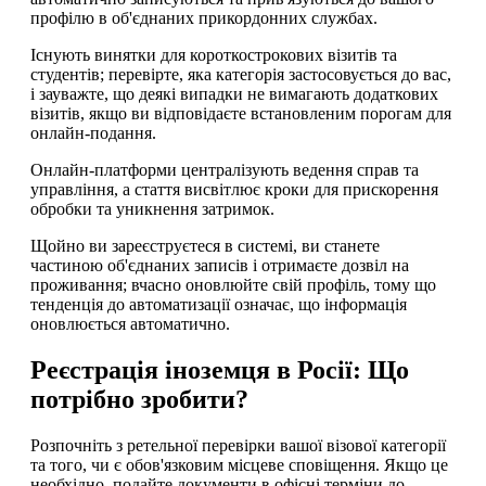
профілю в об'єднаних прикордонних службах.
Існують винятки для короткострокових візитів та
студентів; перевірте, яка категорія застосовується до вас,
і зауважте, що деякі випадки не вимагають додаткових
візитів, якщо ви відповідаєте встановленим порогам для
онлайн-подання.
Онлайн-платформи централізують ведення справ та
управління, а стаття висвітлює кроки для прискорення
обробки та уникнення затримок.
Щойно ви зареєструєтеся в системі, ви станете
частиною об'єднаних записів і отримаєте дозвіл на
проживання; вчасно оновлюйте свій профіль, тому що
тенденція до автоматизації означає, що інформація
оновлюється автоматично.
Реєстрація іноземця в Росії: Що
потрібно зробити?
Розпочніть з ретельної перевірки вашої візової категорії
та того, чи є обов'язковим місцеве сповіщення. Якщо це
необхідно, подайте документи в офісні терміни до