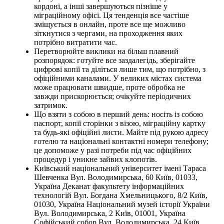
кордоні, а інші завершуються пізніше у
міграційному офісі. Ця тенденція все частіше
зміщується в онлайн, проте все ще можливо
зіткнутися з чергами, на проходження яких
потрібно витратити час.
Перетворюйте виклики на більш плавний
розпорядок: готуйте все заздалегідь, зберігайте
цифрові копії та діліться лише тим, що потрібно, з
офіційними каналами. У великих містах система
може працювати швидше, проте обробка не
завжди прискорюється; очікуйте періодичних
затримок.
Що взяти з собою в перший день: носіть із собою
паспорт, копії сторінки з візою, міграційну картку
та будь-які офіційні листи. Майте під рукою адресу
готелю та національні контактні номери телефону;
це допоможе у разі потреби під час офіційних
процедур і уникне зайвих клопотів.
Київський національний університет імені Тараса
Шевченка Вул. Володимирська, 60 Київ, 01033,
Україна Деканат факультету інформаційних
технологій Вул. Богдана Хмельницького, 8/2 Київ,
01030, Україна Національний музей історії України
Вул. Володимирська, 2 Київ, 01001, Україна
Софійський собор Вул. Володимирська, 24 Київ,