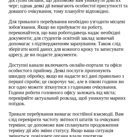
доступні онлайн, що допоможе вам уникнути довгих
черг; однак деякі дії вимагають особистої присутності та
довшого очікування, тому плануйте відповідно.
Для тривалого перебування необхідно узгодити місцеві
зобов'язання. Якщо ви прибуваєте на роботу,
переконайтеся, що ваш роботодавець надає необхідні
документи; для студентів освітній заклад зазвичай
допомагає з підтвердженням зарахування. Також слід
зберігати копії даних для кожного кроку та записувати
адресу, де ви подаєте документи.
Доступні канали включають онлайн-портали та офіси
особистого прийому. Деякі послуги пропонують
швидшу обробку, якщо ви надасте всі дані правильно з
першої спроби; це скорочує час, але в пікові години ви
все одно можете зіткнутися з годинами очікування.
Години роботи головного офісу залежать від міста;
перевіряйте актуальний розклад, щоб уникнути марних
поїздок.
Тривале перебування вимагає постійної взаємодії. Вам
слід перевірити частоту звітності штатів та очікувані
терміни; це допоможе вам спланувати продовження
терміну дії або зміни статусу. Якщо ваша ситуація
зміниться, повідомте органи влади протягом