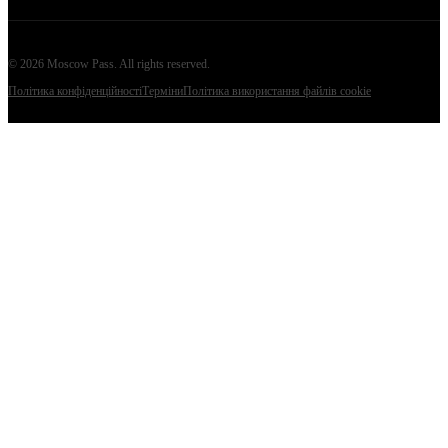
©
2026
Moscow Pass
. All rights reserved.
Політика конфіденційності
Терміни
Політика використання файлів cookie