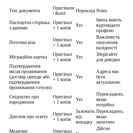
Оригінали
Тип документа
Переклад
Notes
/ Копії
Імена мають
Паспортна сторінка
Оригінал
Yes
відповідати
з даними
+ 1 копія
профілю
Важливість
Оригінал
Поточна віза
Yes
охоплення
+ 1 копія
валідності
Оригінал
Зберігайте
Міграційна картка
Yes
+ 1 копія
для довідки
Підтвердження
місця проживання
Адреса має
Оригінал
(договір оренди або
Yes
бути
+ 1 копія
підтвердження
актуальною
бронювання готелю)
Перекладено,
Свідоцтво про
Оригінал
Yes
якщо
народження
+ 1 копія
потрібно
Залежить
Перекладено,
Оригінал
Диплом про освіту
від
якщо
+ 1 копія
випадку
запитано
Дійсне
Медичне
Оригінал