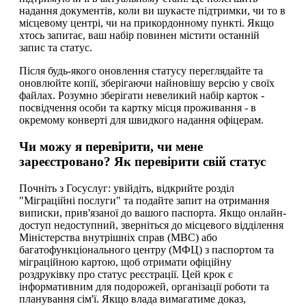
надання документів, коли ви шукаєте підтримки, чи то в
місцевому центрі, чи на прикордонному пункті. Якщо
хтось запитає, ваш набір повинен містити останній
запис та статус.
Після будь-якого оновлення статусу переглядайте та
оновлюйте копії, зберігаючи найновішу версію у своїх
файлах. Розумно зберігати невеликий набір карток -
посвідчення особи та картку місця проживання - в
окремому конверті для швидкого надання офіцерам.
Чи можу я перевірити, чи мене
зареєстровано? Як перевірити свій статус
Почніть з Госуслуг: увійдіть, відкрийте розділ
"Міграційні послуги" та подайте запит на отримання
виписки, прив'язаної до вашого паспорта. Якщо онлайн-
доступ недоступний, зверніться до місцевого відділення
Міністерства внутрішніх справ (МВС) або
багатофункціонального центру (МФЦ) з паспортом та
міграційною картою, щоб отримати офіційну
роздруківку про статус реєстрації. Цей крок є
інформативним для подорожей, організації роботи та
планування сім'ї. Якщо влада вимагатиме доказ,