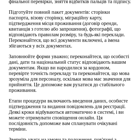
фінальної перевірки, зняття відбитків пальців та підпису.
Підготуйте повний пакет документів: сторінки
паспорта, візову сторінку, міграційну карту,
підтвердження місця проживання (договір оренди,
квитанція з готелю або запрошення), фотографії, що
відповідають правилам розміру, та будь-які переклади.
Переконайтеся, що всі документи включені, а імена
збігаються у всіх документах.
Заповнюйте форми уважно; переконайтеся, що особисті
дані, дати та національний статус відповідають вашим
документам. Якщо ви народилися за кордоном,
перевірте точність перекладу та переконайтеся, що мова
зрозуміла для персоналу, оскільки мова має значення для
прийняття. Це допоможе вам рухатися до стабільного
проживання.
Етапи процедури включають введення даних, особисте
підтвердження та видання повідомлень для реєстрації.
Деякі кроки відбуваються автоматично в системі, і ви
можете отримувати сповіщення онлайн. Ця
послідовність допоможе вам спланувати очікувані
терміни.
Зверніть увагу на умови та положення, пов'язані з