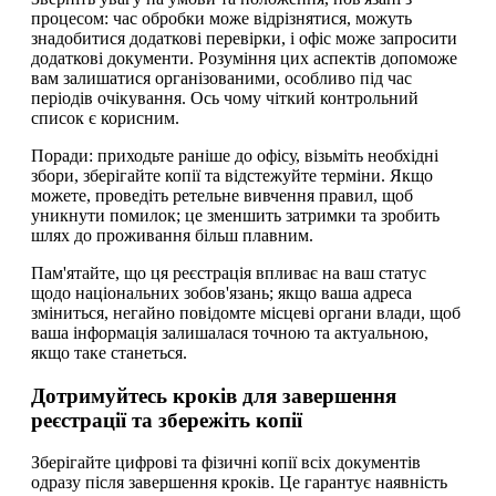
процесом: час обробки може відрізнятися, можуть
знадобитися додаткові перевірки, і офіс може запросити
додаткові документи. Розуміння цих аспектів допоможе
вам залишатися організованими, особливо під час
періодів очікування. Ось чому чіткий контрольний
список є корисним.
Поради: приходьте раніше до офісу, візьміть необхідні
збори, зберігайте копії та відстежуйте терміни. Якщо
можете, проведіть ретельне вивчення правил, щоб
уникнути помилок; це зменшить затримки та зробить
шлях до проживання більш плавним.
Пам'ятайте, що ця реєстрація впливає на ваш статус
щодо національних зобов'язань; якщо ваша адреса
зміниться, негайно повідомте місцеві органи влади, щоб
ваша інформація залишалася точною та актуальною,
якщо таке станеться.
Дотримуйтесь кроків для завершення
реєстрації та збережіть копії
Зберігайте цифрові та фізичні копії всіх документів
одразу після завершення кроків. Це гарантує наявність