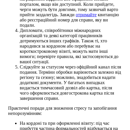
порталом, якщо він доступний. Коли прийдете,
черги можуть бути довгими, тому зазвичай варто
прийти заздалегідь. Завжди
отримайте
квитанцію
або реєстраційний номер для справи, яку ви
подали.
Дипломати, співробітники міжнародних
організацій та деякі категорії працівників
дотримуються інших графіків. Також ті, хто
народився за кордоном або перебуває на
короткостроковому візиті, можуть мати інші
вимоги; перевірте правила, які застосовуються до
вашої ситуації.
Слідкуйте за статусом через офіційний канал після
подання. Терміни обробки варіюються залежно від
регіону та сезону; можливо, знадобиться надати
додаткові документи. У багатьох випадках
видається тимчасовий дозвіл або картка, після
чого оформлюється довгострокова картка після
завершення справи.
Практичні поради для зниження стресу та запобігання
непорозумінням:
На кордоні та при оформленні візиту: під час
прибуття частина формальностей відбувається на