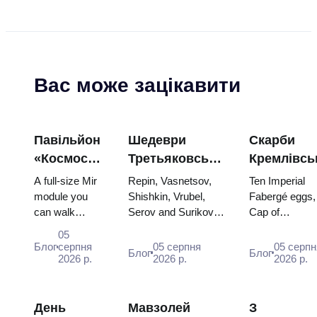
Вас може зацікавити
Павільйон
Шедеври
Скарби
«Космос»
Третьяковської
Кремлівсь
на ВДНГ:
галереї:
зброї: яйц
A full-size Mir
Repin, Vasnetsov,
Ten Imperial
всередині
картини,
Фаберже,
module you
Shishkin, Vrubel,
Fabergé eggs,
can walk
Serov and Surikov
Cap of
найбільшої
заради яких
трони та
through, the
— the works that
Monomakh, th
космічної
варто
коронацій
05
Energia–Buran
stop people, where
double throne 
Блог
серпня
05 серпня
05 серпн
виставки
планувати
вбрання
Блог
Блог
model,
2026 р.
they hang, and why
2026 р.
two boy tsars 
2026 р.
Росії
подорож
scorched
booking the...
the coronation
descent
dress of
capsules and
Catherine...
День
Мавзолей
З