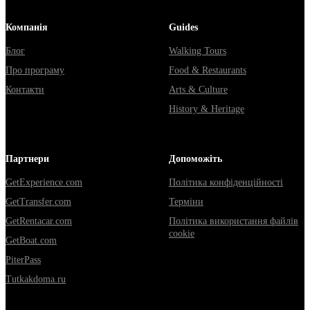
Компанія
Guides
Блог
Walking Tours
Про програму
Food & Restaurants
Контакти
Arts & Culture
History & Heritage
Партнери
Допоможіть
GetExperience.com
Політика конфіденційності
GetTransfer.com
Терміни
GetRentacar.com
Політика використання файлів
cookie
GetBoat.com
PiterPass
Tutkakdoma.ru