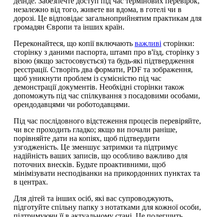
деінде. Забезпечте доступ під час термінових перевірок,
незалежно від того, живете ви вдома, в готелі чи в
дорозі. Це відповідає загальноприйнятим практикам для
громадян Європи та інших країн.
Переконайтеся, що копії включають
важливі
сторінки:
сторінку з даними паспорта, штамп про в'їзд, сторінку з
візою (якщо застосовується) та будь-які підтвердження
реєстрації. Створіть два формати, PDF та зображення,
щоб уникнути проблем із сумісністю під час
демонстрації документів. Необхідні сторінки також
допоможуть під час спілкування з посадовими особами,
орендодавцями чи роботодавцями.
Під час послідовного відстеження процесів перевіряйте,
чи все проходить гладко; якщо ви почали раніше,
порівняйте дати на копіях, щоб підтвердити
узгодженість. Це зменшує затримки та підтримує
надійність ваших записів, що особливо важливо для
поточних внесків. Будьте проактивними, щоб
мінімізувати несподіванки на прикордонних пунктах та
в центрах.
Для дітей та інших осіб, які вас супроводжують,
підготуйте спільну папку з нотатками для кожної особи,
підтримуючи її в актуальному стані. Це полегшить