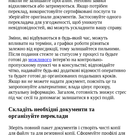
ніколи не залишайте прогалин. Неповні заявки
відхиляються або затримуються. Якщо потрібен
переклад, використовуйте сертифіковані послуги та
зберігайте оригінали документів. Застосовуйте одного
перекладача для узгодженості, щоб уникнути
невідповідностей, які можуть ускладнити вашу справу.
Зміни, які відбуваються в будь-який час, можуть
впливати на терміни, а графіки роботи різняться
залежно від юрисдикції, тому залишайтеся пильними.
Після подання стежте за статусом у процесі та будьте
готові до
можливого
інтерв'ю на контрольно-
пропускному пункті чи в консульстві; відповідайте
чітко, надавайте будь-які додаткові відомості оперативно
та будьте готові до організованих подальших кроків.
Якщо ви не можете надати документ, поясніть це та
запропонуйте альтернативи; влада цінує прозору,
актуальну інформацію. Загалом, готовність знижує стрес
під час сесії та допомагає залишатися в курсі подій.
Складіть необхідні документи та
організуйте переклади
Зберіть повний пакет документів і створіть чисті копії
для файлу та для резервної копії. Сформуйте профілі для