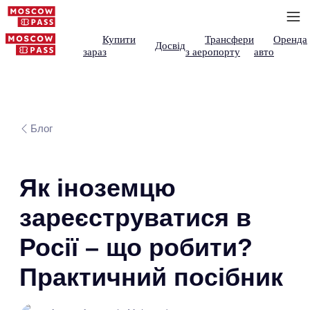
Купити
Трансфери
Оренда
Досвід
зараз
з аеропорту
авто
Блог
Як іноземцю
зареєструватися в
Росії – що робити?
Практичний посібник