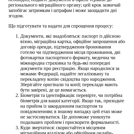
регіонального міграційного органу; цей крок зазвичай
запобігає затримкам і штрафам і може заощадити дні
згодом.
Що підготувати та надати для спрощення процесу:
Документи, які знадобляться: паспорт із дійсною
візою, міграційна картка, офіційне запрошення або
договір оренди, підтвердження бронювання
готелю чи підтвердження місця проживання, дві
фотокартки паспортного формату, медична чи
міжнародна страховка та будь-які попередні
документи про реєстрацію. Якщо народилися за
межами Федерації, надайте легалізовану та
перекладену копію свідоцтва про народження.
Зберігайте оригінали та копії; переклади мають
бути завірені, де це вимагається.
Біометрія та ідентифікація: перевірте, чи потрібна
біометрія для вашої категорії. Якщо так, приходьте
на прийом із закордонним паспортом та
повідомленням; в іншому випадку цей етап може
не застосовуватися. Це допоможе уникнути
подальших проблем і прискорити формальності.
Куди звертатися: скористайтеся місцевим
міграційним відділом або офіційним онлайн-