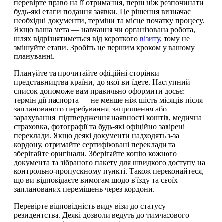
перевірте право на її отримання, перш ніж розпочинати
будь-які етапи подання заявки. Це рішення визначає
необхідні документи, терміни та місце початку процесу.
Якщо ваша мета — навчання чи організована робота,
шлях відрізнятиметься від короткого
візиту
, тому не
змішуйте етапи. Зробіть це першим кроком у вашому
плануванні.
Плануйте та прочитайте офіційні сторінки
представництва країни, до якої ви їдете. Наступний
список допоможе вам правильно оформити досьє:
термін дії паспорта — не менше ніж шість місяців після
запланованого перебування, запрошення або
зарахування, підтвердження наявності коштів, медична
страховка, фотографії та будь-які офіційно завірені
переклади. Якщо деякі документи надходять з-за
кордону, отримайте сертифіковані переклади та
зберігайте оригінали. Зберігайте копію кожного
документа та зібраного пакету для швидкого доступу на
контрольно-пропускному пункті. Також переконайтеся,
що ви відповідаєте вимогам щодо в'їзду та своїх
запланованих переміщень через кордони.
Перевірте відповідність виду візи до статусу
резидентства. Деякі дозволи ведуть до тимчасового