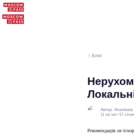
Блог
Нерухомі
Локальні
Автор: Anastasia
•
11 хв чит.
17 січня
Рекомендація: не ігно