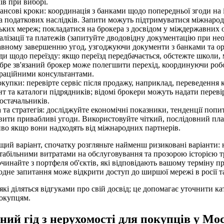
ів при виборі.
нсові кроки: координація з банками щодо попередньої згоди на і
а податкових наслідків. Запити можуть підтримуватися міжнаро
ьких мереж; покладатися на брокера з досвідом у міждержавних 
лізації та платежів (запитуйте дводовідну документацію при нео
авному завершенню угод, узгоджуючи документи з банками та о
ди щодо переїзду: якщо переїзд передбачається, обстежте школи, 
обре зв'язаний брокер може полегшити перехід, координуючи робо
граційними консультантами.
купки: перевірте сервіс після продажу, наприклад, переведення 
т та каталоги підрядників; відомі брокери можуть надати переві
остачальників.
 та стратегія: досліджуйте економічні показники, тенденції попит
вити привабливі угоди. Використовуйте чіткий, послідовний пла
иво якщо вони надходять від міжнародних партнерів.
ий варіант, спочатку розгляньте найменш ризиковані варіанти: н
табільними витратами на обслуговування та прозорою історією т
чинайте з портфеля об'єктів, які відповідають вашому терміну п
не запитання може відкрити доступ до ширшої мережі в росії та
які діляться відгуками про свій досвід; це допомагає уточнити к
окупцям.
ний гід з нерухомості для покупців у Мо