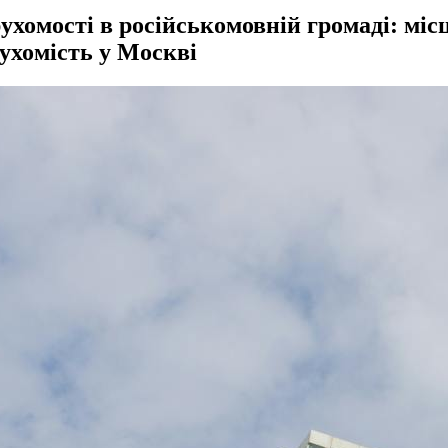
ухомості в російськомовній громаді: міс
рухомість у Москві