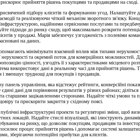
прискорює прийняття рішень покупцями та продавцями на сході.
присвячений підбору клієнтів та формуванню угод. Налаштуйте д
аємодії та реалізовуючи чіткий механізм зворотного зв'язку. Кон
ю інфраструктурою, надійними сервісними послугами та передба
птуйте підходи до ринку сходу, щоб максимально розкрити потенці
ієнтів у продажі. Марія забезпечує узгодженість з полевіми кома
засновані на даних.
опомагають мінімізувати взаємний вплив між типами нерухомост
ї нерухомості та окремий поток для комерційних можливостей. 
ропозицію цінності, узгодіть її з характеристиками місцевого ро
тема використовує дані в реальному часі для прийняття рішень. Т
і зменшує труднощі для покупців і продавців.
у панель управління, яка відстежує рейтинги, конверсійні показ
 єдині дані для порівняння результатів у різних районах; ділітьс
 та старшими зацікавленими сторонами. Надайте чіткі умови та 
довіру та прискорити закриття у східному поясі.
 публічні інфраструктурні проекти та регуляторні зміни, щоб виз
них локацій. Надайте стислі візуалізації, які ілюструють динамік
ребування на ринку, що дозволяє покупцям, продавцям та інвесто
 посилює процес прийняття рішень і допомагає системі залишатися
и, зберігаючи потенційні прибутки для клієнтів.