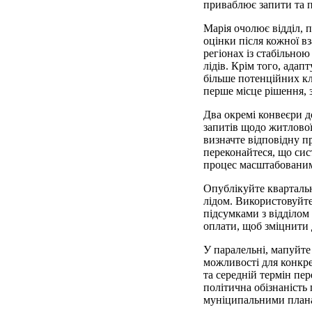
приваблює запити та 
Марія очолює відділ, 
оцінки після кожної вз
регіонах із стабільно
лідів. Крім того, ада
більше потенційних кл
перше місце рішення, 
Два окремі конвеєри д
запитів щодо житлово
визначте відповідну п
переконайтеся, що сис
процес масштабованим 
Опублікуйте квартальн
лідом. Використовуйте
підсумками з відділом
оплати, щоб зміцнити 
У паралельні, мапуйте
можливості для конкрет
та середній термін пе
політична обізнаність
муніципальними планам