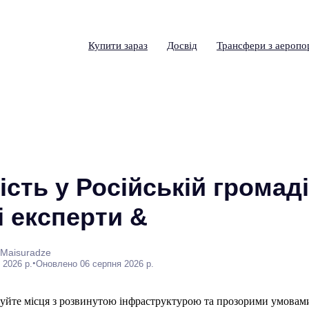
Купити зараз
Досвід
Трансфери з аеропо
сть у Російській громаді
 експерти &
 Maisuradze
•
 2026 р.
Оновлено 06 серпня 2026 р.
руйте місця з розвинутою інфраструктурою та прозорими умовами