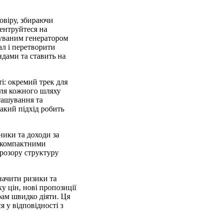
овіру, збираючи
центруйтеся на
чуваним генератором
ал і перетворити
ндами та ставить на
і: окремий трек для
Для кожного шляху
зташування та
акий підхід робить
ники та доходи за
я компактними
прозору структуру
начити ризики та
у цін, нові пропозиції
рам швидко діяти. Ця
 у відповідності з