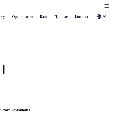
рту
Оренда авто
Блог
Про нас
Контакти
UK
 |
; така комбінація