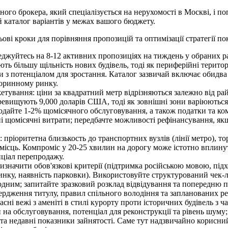
ого брокера, який спеціалізується на нерухомості в Москві, і по
й каталог варіантів у межах вашого бюджету.
ові кроки для порівняння пропозицій та оптимізації стратегії по
реджуйтесь на 8-12 активних пропозиціях на тиждень у обраних р
ь більшу щільність нових будівель, тоді як периферійні територ
и з потенціалом для зростання. Каталог зазвичай включає обидва 
торинному ринку.
етування: ціни за квадратний метр відрізняються залежно від ра
евищують 9,000 доларів США, тоді як зовнішні зони варіюються 
дайте 1-2% щомісячного обслуговування, а також податки та ко
і щомісячні витрати; передбачте можливості рефінансування, як
: пріоритетна близькость до транспортних вузлів (лінії метро), т
 місць. Компроміс у 20-25 хвилин на дорогу може істотно вплину
нціал перепродажу.
изначити обов'язкові критерії (підтримка російською мовою, підхо
инку, наявність парковки). Використовуйте структурований чек-л
одним; запитайте зразковий розклад відвідування та попередню 
вердження титулу, правил спільного володіння та запланованих р
часні вежі з аменіті в стилі курорту проти історичних будівель з 
и на обслуговування, потенціал для реконструкції та рівень шуму
ю та недавні показники зайнятості. Саме тут надзвичайно корисн