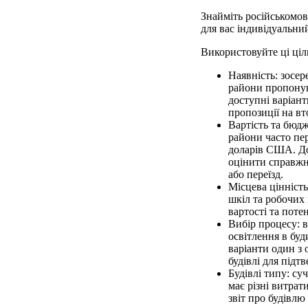
Знайміть російськомовн
для вас індивідуальни
Використовуйте ці ціль
Наявність: зосе
райони пропонуют
доступні варіант
пропозиції на в
Вартість та бюдж
райони часто пер
доларів США. До
оцінити справжн
або переїзд.
Місцева цінність
шкіл та робочих
вартості та поте
Вибір процесу: в
освітлення в буд
варіанти один з 
будівлі для підт
Будівлі типу: су
має різні витрат
звіт про будівл