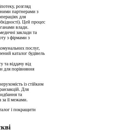
потеку, розгляд
дними партнерами з
операціях для
бхідності). Цей процес
рганами влади.
медичні заклади та
ту з фірмами з
комунальних послуг,
рений каталог будівель
у та віддачу від
н для порівняння
ерухомість із стійким
ранзакцій. Для
ридбання та
 за її межами.
аталог і покращити
скві