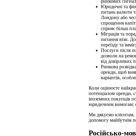
ринкових сигнал
Юридичні та фіна
питань валюти т
Лондону або чес
спрощення капіта
сприяє більш пл
Міграція та пора
питання візи. Д
переїзду та іммі
Послуги після по
дозволи на ремон
від довірливих п
Ринкова розвідка
оренди, щоб вия
варіантів, особл
Коли оцінюєте найкращ
потенціалом оренди, с
іноземних покупців по
юридичним вимогам; од
Ми дякуємо клієнтам, 
допомогу майбутнім п
Російсько-мов