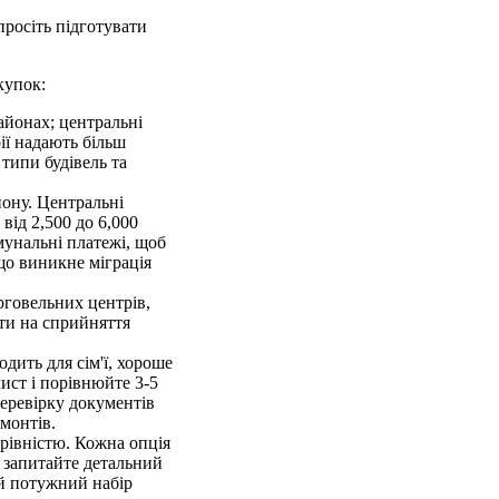
просіть підготувати
купок:
айонах; центральні
ії надають більш
типи будівель та
йону. Центральні
від 2,500 до 6,000
мунальні платежі, щоб
що виникне міграція
орговельних центрів,
ти на сприйняття
дить для сім'ї, хороше
ист і порівнюйте 3-5
перевірку документів
емонтів.
чарівністю. Кожна опція
; запитайте детальний
ий потужний набір