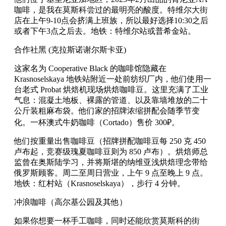
咖啡，是我在莫斯科尝过的最明亮的酸度。特维尔大街
店在上午9-10点会挤满上班族，所以最好选择10:30之后
或者下午3点之后去。地铁：特维尔站或普希金站。
合作社黑 (克拉斯诺谢尔斯卡亚)
这家名为 Cooperative Black 的咖啡馆隐藏在
Krasnoselskaya 地铁站附近一处前纺织厂内，他们使用一
台老式 Probat 烘焙机现场烘焙咖啡豆。这里充满了工业
气息：混凝土地板、裸露的管道、以及靠墙堆放的二十
公斤装粗麻布袋。他们家的招牌浓缩拼配会随季节变
化。一杯澳式牛奶咖啡（Cortado）售价 300₽。
他们按重量出售咖啡豆（招牌拼配咖啡豆每 250 克 450
卢布起，竞赛级瑰夏咖啡豆则为 850 卢布）。烘焙师总
监曾在奥斯陆学习，并将斯堪的纳维亚浅烘焙理念带给
俄罗斯顾客。周二至周日营业，上午 9 点至晚上 9 点。
地铁：红村站（Krasnoselskaya），步行 4 分钟。
冲浪咖啡（高尔基公园及其他）
如果你想要一杯手工咖啡，同时还能欣赏莫斯科的街