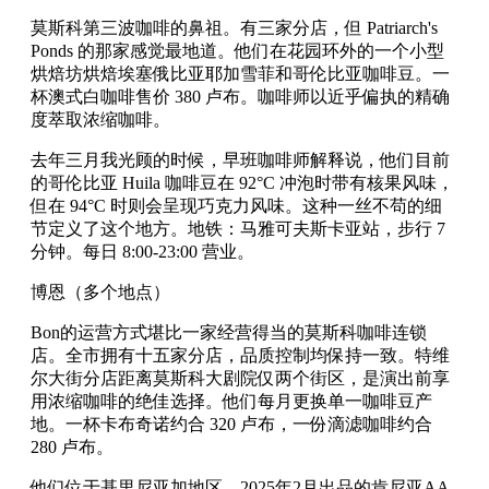
莫斯科第三波咖啡的鼻祖。有三家分店，但 Patriarch's
Ponds 的那家感觉最地道。他们在花园环外的一个小型
烘焙坊烘焙埃塞俄比亚耶加雪菲和哥伦比亚咖啡豆。一
杯澳式白咖啡售价 380 卢布。咖啡师以近乎偏执的精确
度萃取浓缩咖啡。
去年三月我光顾的时候，早班咖啡师解释说，他们目前
的哥伦比亚 Huila 咖啡豆在 92°C 冲泡时带有核果风味，
但在 94°C 时则会呈现巧克力风味。这种一丝不苟的细
节定义了这个地方。地铁：马雅可夫斯卡亚站，步行 7
分钟。每日 8:00-23:00 营业。
博恩（多个地点）
Bon的运营方式堪比一家经营得当的莫斯科咖啡连锁
店。全市拥有十五家分店，品质控制均保持一致。特维
尔大街分店距离莫斯科大剧院仅两个街区，是演出前享
用浓缩咖啡的绝佳选择。他们每月更换单一咖啡豆产
地。一杯卡布奇诺约合 320 卢布，一份滴滤咖啡约合
280 卢布。
他们位于基里尼亚加地区，2025年2月出品的肯尼亚AA