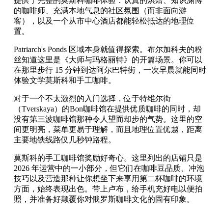
提供了完整的莫斯科咖啡体验：认真的烘焙、知识渊博
的咖啡师、充满本地气息的社区氛围（而非面向游
客），以及一个从市中心酒店都能轻松抵达的地理位
置。
Patriarch's Ponds 区域本身就值得探索。布尔加科夫的粉
丝知道这里是《大师与玛格丽特》的开篇场景。你可以
在那里步行 15 分钟到达阿尔巴特街，一次早晨就能同时
体验文学莫斯科和手工咖啡。
对于一个不太激烈的入门选择，位于特维尔街
（Tverskaya）的Bon咖啡馆在提供优质咖啡的同时，却
没有第三波咖啡馆那种令人望而却步的气势。这里的空
间更明亮，菜单更易于理解，而且地理位置优越，距离
主要地铁线路仅几秒钟路程。
莫斯科的手工咖啡馆奖励好奇心。这里列出的店铺只是
2026 年运营中的一小部分，但它们在咖啡豆品质、冲泡
技巧以及营造那种让你想坐下来享用第二杯咖啡的环境
方面，始终表现出色。带上卢布，给手机充好电以便拍
照，并准备好颠覆你对俄罗斯咖啡文化的固有印象。