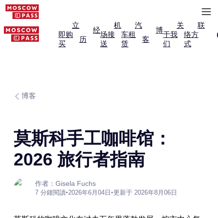
立
机
汽
关
联
经
博
即购
场接
车租
于我
络方
历
客
买
送
赁
们
式
博客
莫斯科手工咖啡馆：
2026 旅行者指南
作者：Gisela Fuchs
7 分鐘閱讀
•
2026年6月04日
•
更新于 2026年8月06日