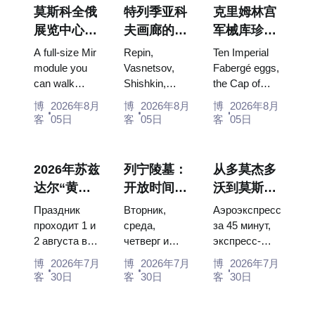
莫斯科全俄
特列季亚科
克里姆林宫
展览中心
夫画廊的杰
军械库珍
“宇宙馆”：
作：值得为
宝：法贝热
A full-size Mir
Repin,
Ten Imperial
俄罗斯最大
此安排行程
彩蛋、宝座
module you
Vasnetsov,
Fabergé eggs,
can walk
Shishkin,
the Cap of
的太空展览
的画作
与加冕礼服
through, the
Vrubel, Serov
Monomakh,
馆内景
博
2026年8月
博
2026年8月
博
2026年8月
Energia–
and Surikov
the double
客
05日
客
05日
客
05日
Buran model,
— the works
throne of two
scorched
that stop
boy tsars and
descent
people, where
the coronation
2026年苏兹
列宁陵墓：
从多莫杰多
capsules and
they hang,
dress of
达尔“黄瓜
开放时间、
沃到莫斯科
120 pieces of
and why
Catherine...
节”：门
入场和与克
市中心：乘
flight...
booking the...
Праздник
Вторник,
Аэроэкспресс
票、日期及
里姆林宫的
坐空铁、公
проходит 1 и
среда,
за 45 минут,
2 августа в
четверг и
экспресс-
从莫斯科如
主要混淆
交车或电车
Музее
суббота с
автобус за
何前往
博
2026年7月
博
2026年7月
博
2026年7月
деревянного
10:00 до
450 рублей,
客
30日
客
30日
客
30日
зодчества.
13:00, вход
социальный
Сколько
бесплатный.
автобус и