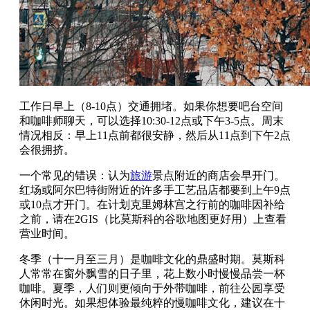
工作日早上（8-10点）交通拥堵。如果你想要吧台空间
和咖啡师聊天，可以选择10:30-12点或下午3-5点。周末
情况相反：早上11点前都很安静，然后从11点到下午2点
会很拥挤。
一个常见的错误：认为
旅游
景点附近的商店会早开门。
红场或阿尔巴特街附近的许多手工艺品店都要到上午9点
或10点才开门。在计划克里姆林宫之行前的咖啡因补给
之前，请在2GIS（比莫斯科的谷歌地图更好用）上查看
营业时间。
冬季（十一月至三月）是咖啡文化的鼎盛时期。莫斯科
人常常在窗外飘雪的日子里，花上数小时慢慢品尝一杯
咖啡。夏季，人们则更倾向于外带咖啡，前往公园享受
休闲时光。如果想体验最纯粹的慢咖啡文化，建议在十