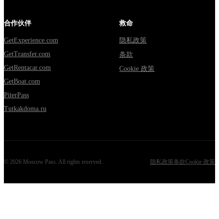
合作伙伴
救命
GetExperience.com
隐私政策
GetTransfer.com
条款
GetRentacar.com
Cookie 政策
GetBoat.com
PiterPass
Tutkakdoma.ru
©
2026
Moscow Pass
. All rights reserved.
隐私政策
条款
Cookie 政策