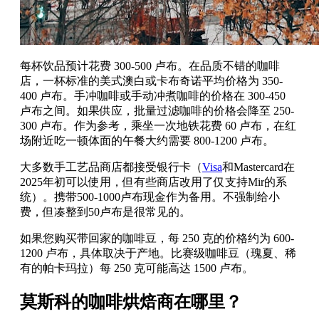
每杯饮品预计花费 300-500 卢布。在品质不错的咖啡
店，一杯标准的美式澳白或卡布奇诺平均价格为 350-
400 卢布。手冲咖啡或手动冲煮咖啡的价格在 300-450
卢布之间。如果供应，批量过滤咖啡的价格会降至 250-
300 卢布。作为参考，乘坐一次地铁花费 60 卢布，在红
场附近吃一顿体面的午餐大约需要 800-1200 卢布。
大多数手工艺品商店都接受银行卡（
Visa
和Mastercard在
2025年初可以使用，但有些商店改用了仅支持Mir的系
统）。携带500-1000卢布现金作为备用。不强制给小
费，但凑整到50卢布是很常见的。
如果您购买带回家的咖啡豆，每 250 克的价格约为 600-
1200 卢布，具体取决于产地。比赛级咖啡豆（瑰夏、稀
有的帕卡玛拉）每 250 克可能高达 1500 卢布。
莫斯科的咖啡烘焙商在哪里？