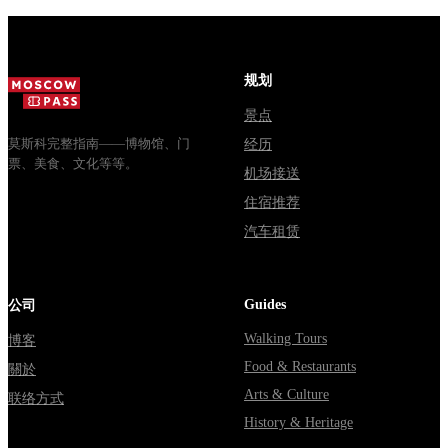
стоят
Почему
обычная
билеты, как
источники
электричка.
доехать из
расходятся в
Все способы
Москвы
днях, чем
уехать из...
规划
через
Мавзолей
Владими...
от...
景点
莫斯科完整指南——博物馆、门
经历
票、美食、文化等等。
机场接送
住宿推荐
汽车租赁
Guides
公司
Walking Tours
博客
Food & Restaurants
關於
Arts & Culture
联络方式
History & Heritage