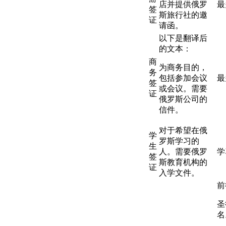
店并提供俄罗
最
签
斯旅行社的邀
证
请函。
以下是翻译后
的文本：
商
为商务目的，
务
包括参加会议
最
签
或会议。需要
证
俄罗斯公司的
信件。
对于希望在俄
学
罗斯学习的
生
人。需要俄罗
学
签
斯教育机构的
证
入学文件。
前
圣
名