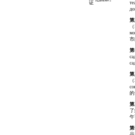
证
т
д
第
（
м
市
第
с
с
第
（
с
的
第
了
午
第
品