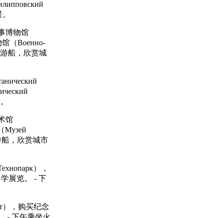
пповский
景。
海事博物馆
（Военно-
瓦河游船，欣赏城
ический
еский
景。
术馆
Музей
瓦河游船，欣赏城市
хнопарк），
学展览。 - 下
пект），购买纪念
 - 下午乘坐火