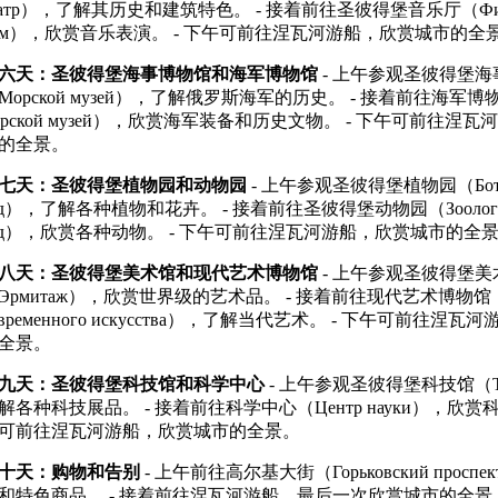
еатр），了解其历史和建筑特色。 - 接着前往圣彼得堡音乐厅（Фили
ом），欣赏音乐表演。 - 下午可前往涅瓦河游船，欣赏城市的全
六天：圣彼得堡海事博物馆和海军博物馆
- 上午参观圣彼得堡
Морской музей），了解俄罗斯海军的历史。 - 接着前往海军博物馆
орской музей），欣赏海军装备和历史文物。 - 下午可前往涅
的全景。
七天：圣彼得堡植物园和动物园
- 上午参观圣彼得堡植物园（Ботан
ад），了解各种植物和花卉。 - 接着前往圣彼得堡动物园（Зоологич
ад），欣赏各种动物。 - 下午可前往涅瓦河游船，欣赏城市的全
八天：圣彼得堡美术馆和现代艺术博物馆
- 上午参观圣彼得堡美
Эрмитаж），欣赏世界级的艺术品。 - 接着前往现代艺术博物馆（
овременного искусства），了解当代艺术。 - 下午可前往涅
全景。
九天：圣彼得堡科技馆和科学中心
- 上午参观圣彼得堡科技馆（Те
解各种科技展品。 - 接着前往科学中心（Центр науки），欣赏科
可前往涅瓦河游船，欣赏城市的全景。
十天：购物和告别
- 上午前往高尔基大街（Горьковский прос
和特色商品。 - 接着前往涅瓦河游船，最后一次欣赏城市的全景。