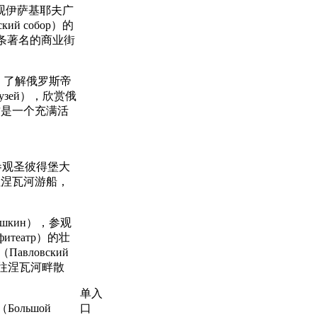
参观伊萨基耶夫广
кий собор）的
受这条著名的商业街
ц），了解俄罗斯帝
музей），欣赏俄
，这是一个充满活
接着参观圣彼得堡大
可前往涅瓦河游船，
шкин），参观
итеатр）的壮
вловский
前往涅瓦河畔散
单入
ольшой
口