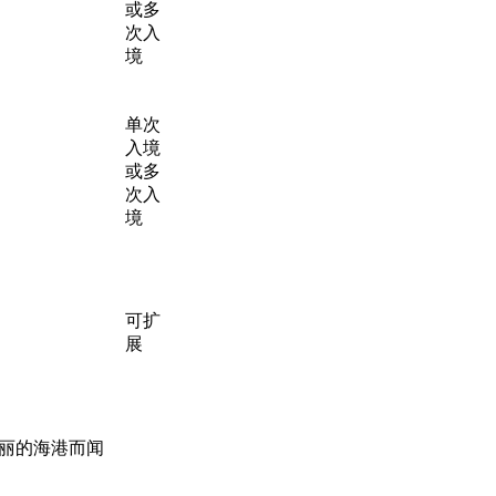
或多
次入
境
单次
入境
或多
次入
境
可扩
展
丽的海港而闻