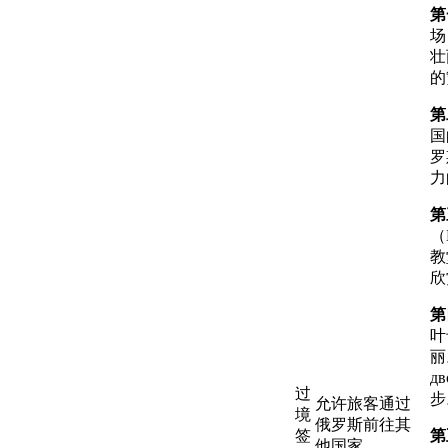
第
场
壮
的
第
国
罗
力
第
（
教
欣
第
叶
丽
д
过
步
允许旅客通过
境
俄罗斯前往其
签
第
他国家。