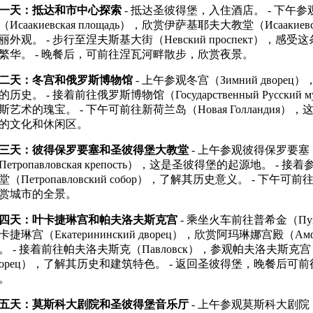
一天：抵达和市中心探索
- 抵达圣彼得堡，入住酒店。 - 下午
（Исаакиевская площадь），欣赏伊萨基耶夫大教堂（Исаакиевс
丽外观。 - 步行至涅夫斯基大街（Невский проспект），感
繁华。 - 晚餐后，可前往涅瓦河畔散步，欣赏夜景。
二天：冬宫和俄罗斯博物馆
- 上午参观冬宫（Зимний дворе
的历史。 - 接着前往俄罗斯博物馆（Государственный Русский 
斯艺术的瑰宝。 - 下午可前往新荷兰岛（Новая Голландия）
的文化和休闲区。
三天：彼得保罗要塞和圣彼得堡大教堂
- 上午参观彼得保罗要塞
Петропавловская крепость），这是圣彼得堡的起源地。 - 
堂（Петропавловский собор），了解其历史意义。 - 下午
赏城市的全景。
四天：叶卡捷琳宫和帕夫洛夫斯克宫
- 乘坐火车前往普希金（Пу
卡捷琳宫（Екатерининский дворец），欣赏阿玛琳娜宫殿（Амф
。 - 接着前往帕夫洛夫斯克（Павловск），参观帕夫洛夫斯克宫（Па
ворец），了解其历史和建筑特色。 - 返回圣彼得堡，晚餐后可
。
五天：莫斯科大剧院和圣彼得堡音乐厅
- 上午参观莫斯科大剧院（Б