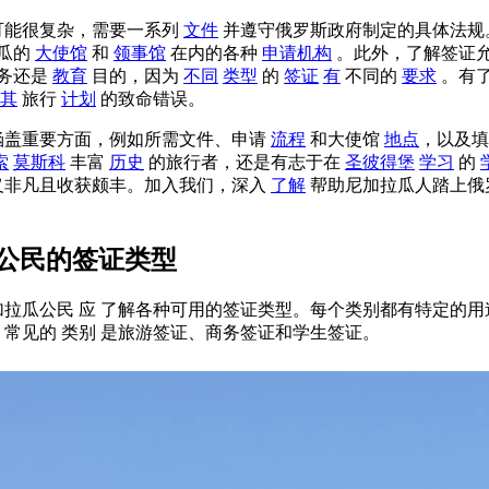
可能很复杂，需要一系列
文件
并遵守俄罗斯政府制定的具体法规
瓜的
大使馆
和
领事馆
在内的各种
申请机构
。此外，了解签证
务还是
教育
目的，因为
不同
类型
的
签证
有
不同的
要求
。有
其
旅行
计划
的致命错误。
涵盖重要方面，例如所需文件、申请
流程
和大使馆
地点
，以及
索
莫斯科
丰富
历史
的旅行者，还是有志于在
圣彼得堡
学习
的
义非凡且收获颇丰。加入我们，深入
了解
帮助尼加拉瓜人踏上俄
公民的签证类型
拉瓜公民 应 了解各种可用的签证类型。每个类别都有特定的
最 常见的 类别 是旅游签证、商务签证和学生签证。