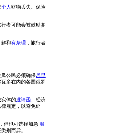
或
个人
财物丢失。保险
旅行者可能会被鼓励参
了解和
有条理
，旅行者
拉瓜公民必须确保
尽早
尔瓦多在内的各国俄罗
业实体的
邀请函
、经济
法律规定，以避免延
天，但也可选择加急
服
证类别而异。