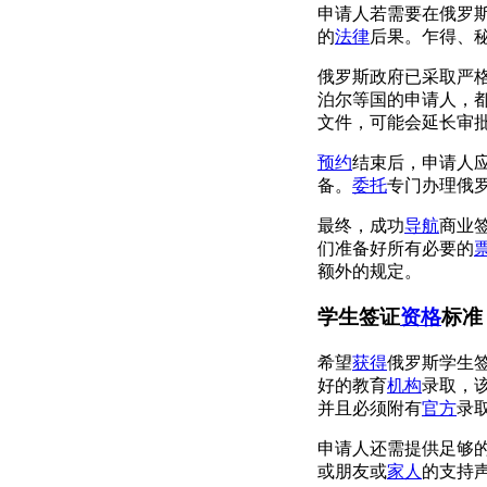
申请人若需要在俄罗
的
法律
后果。乍得、
俄罗斯政府已采取严
泊尔等国的申请人，
文件，可能会延长审
预约
结束后，申请人
备。
委托
专门办理俄
最终，成功
导航
商业
们准备好所有必要的
额外的规定。
学生签证
资格
标准
希望
获得
俄罗斯学生
好的教育
机构
录取，
并且必须附有
官方
录
申请人还需提供足够
或朋友或
家人
的支持