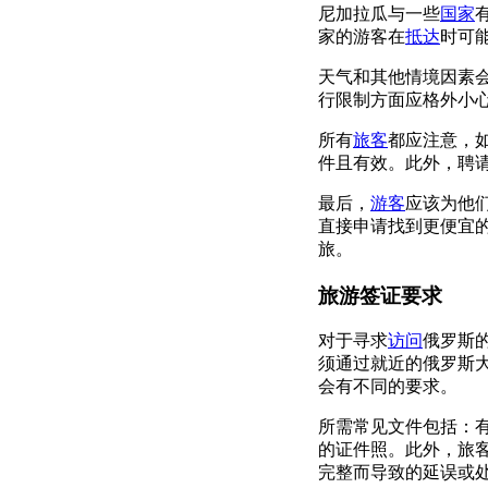
尼加拉瓜与一些
国家
家的游客在
抵达
时可
天气和其他情境因素
行限制方面应格外小
所有
旅客
都应注意，
件且有效。此外，聘
最后，
游客
应该为他
直接申请找到更便宜
旅。
旅游签证要求
对于寻求
访问
俄罗斯
须通过就近的俄罗斯
会有不同的要求。
所需常见文件包括：
的证件照。此外，旅
完整而导致的延误或