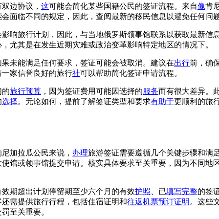
有双边协议，
这
可能会简化某些国籍公民的签证流程。来自
像
肯
能会面临不同的规定，因此，查阅最新的移民信息以避免任何问
会影响旅行计划，因此，与当地俄罗斯领事馆联系以获取最新信
心，尤其是在发生近期灾难或政治变革影响特定地区的情况下。
如果未能满足任何要求，签证可能会被取消。建议在
出行
前，确
请一家信誉良好的旅行
社
可以帮助简化签证申请流程。
们的
旅行
预算
，因为签证费用可能因选择的
服务
而有很大差异。
的
选择
。无论如何，提前了解签证类型和要求
有助于
更顺利的旅
的尼加拉瓜公民来说，
办理
旅游签证需要遵循几个关键步骤和满
大使馆或领事馆提交申请。核实具体要求至关重要，因为不同地
有效期超出计划停留期至少六个月的有效
护照
、已
填写完整
的签
客还需提供旅行行程，包括住宿证明和
往返
机票
预订
证明
。这些
处罚至关重要。