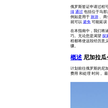
俄罗斯签证申请过程
须
通过
包括位于马那
例如是用于
旅游
、商
就可以
避免
可能延误
在本指南中，我们将
巧。无论您是渴望
探
程都将使这段经历意
骤。
概述
尼加拉瓜
计划前往俄罗斯的尼加
费用 和处理 时间 。