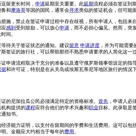
斯逗留更长时间，
申请
延期至关重要。此
延期
流程必须在签证到
秘鲁和
摩洛哥
等国的国民，通常会
寻求
类似的签证机会，但可能
格措施，禁止在签证申请过程中存在歧视，所有申请人，包括来
都应
感到
受到鼓励，可以放心
申请
，而不必担心偏见。然而，突
批时间。
应等待关于签证状态的通知。建议
留意
申请进度
，并为可能需要
罗斯签证的旅行社，可以帮助那些不熟悉申请要求的人简化这一
签证申请流程取决于充分的准备以及遵守俄罗斯领事馆设定的指
票据
和许可证，特别是在从关岛或埃斯瓦蒂尼等地区旅行的情况
签证的尼加拉瓜公民必须满足特定的资格标准。
首先
，申请人必
该机构提供的
课程
应符合他们的学术兴趣和
职业
目标。此录取是
取通知书。
的经济能力证明，以支付在留期间的学费和生活费用。这可以包
声明。金额应大约相当于每年的
费用
。