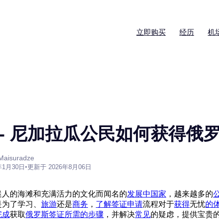
立即购买
经历
机
 - 尼加拉瓜公民如何获得俄
aisuradze
年1月30日
•
更新于 2026年8月06日
迷人的海滩和充满活力的文化而闻名的
发展中国家
，越来越多的
是为了学习、
旅游
还是
商务
，
了解
签证
申请
流程对于
获得
无忧
的
完成
获取
俄罗斯签证所需的步骤
，并解决
常见
的疑虑，提供宝贵