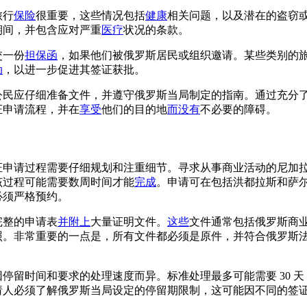
旅行
保险
很重要，这些情况包括
健康
相关问题，以及潜在的盗窃
期间，并包含应对严重
医疗
状况的条款。
交一份
担保函
，如果他们被俄罗斯居民或组织邀请。某些类别的
动
，以进一步促进其签证获批。
公民应仔细准备文件，并遵守俄罗斯当局制定的指南。通过充分
证申请流程，并在
享受
他们的目的地
而没有
不必要的障碍。
证申请过程需要仔细规划和注重细节。寻求从事商业活动的尼加
该过程可能需要数周时间才能
完成
。申请可在包括洪都拉斯和萨
必须严格预约。
完整的申请表
并附上
大量证明文件。
这些
文件通常包括俄罗斯商
照。非常重要的一点是，所有文件都必须是原件，并符合俄罗斯
停留时间和要求的处理速度而异。标准处理最多可能需要 30 
请人必须了解俄罗斯当局设定的停留期限制，这可能因不同的签