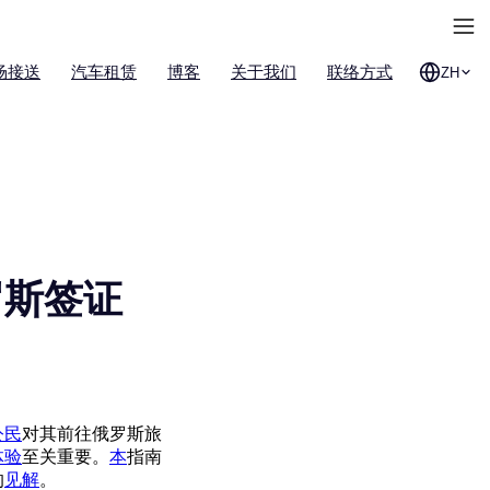
场接送
汽车租赁
博客
关于我们
联络方式
ZH
罗斯签证
公民
对其前往俄罗斯旅
体验
至关重要。
本
指南
的
见解
。