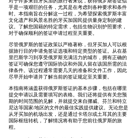
对于许多来自牙买加的旅行者来说，获得俄罗斯签证似
乎是一项艰巨的任务，尤其是在考虑到各种要求和条件
时。本指南旨在分解这一过程，为希望探索俄罗斯丰富
文化遗产和风景名胜的牙买加国民提供量身定制的建
议。了解您国籍的特定需求，包括生物识别护照要求，
对于确保顺利的签证申请过程至关重要。
尽管俄罗斯的签证政策以严格著称，但牙买加人可以根
据旅行目的申请免签证选项和特定类型的签证。从在基
里巴斯学习到享受俄罗斯充满活力的城市，拥有正确的
签证可确保您遵守国际协议和外国人留在该国所需的法
律条件。该过程通常需要几天的准备和文件工作，因此
尽早开始申请并了解当前的签证规定至关重要。
本指南将涵盖获得俄罗斯签证的基本步骤，包括在哪里
提交申请以及需要填写的表格。我们还将提供有关您预
期的时间范围的见解，并就提交来自挪威、芬兰和特立
尼达等国家/地区的文件的最佳实践提供建议。无论您是
从牙买加的机场出发，还是通过卡塔尔或土耳其的主要
国际枢纽转机，了解情况将有助于您前往俄罗斯的旅
程。