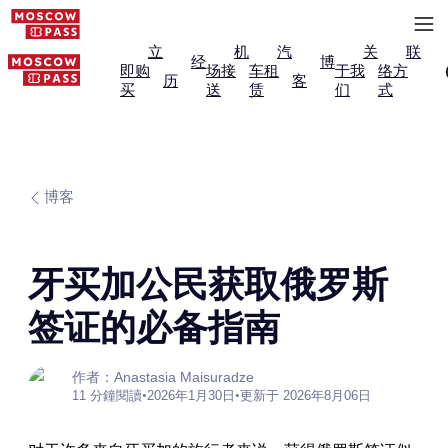
立
机
汽
关
联
经
博
即购
场接
车租
于我
络方
历
客
买
送
赁
们
式
博客
牙买加公民获取俄罗斯
签证的必备指南
作者：Anastasia Maisuradze
11 分鐘閱讀
•
2026年1月30日
•
更新于 2026年8月06日