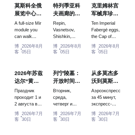
莫斯科全俄
特列季亚科
克里姆林宫
展览中心
夫画廊的杰
军械库珍
“宇宙馆”：
作：值得为
宝：法贝热
A full-size Mir
Repin,
Ten Imperial
俄罗斯最大
此安排行程
彩蛋、宝座
module you
Vasnetsov,
Fabergé eggs,
can walk
Shishkin,
the Cap of
的太空展览
的画作
与加冕礼服
through, the
Vrubel, Serov
Monomakh,
馆内景
博
2026年8月
博
2026年8月
博
2026年8月
Energia–
and Surikov
the double
客
05日
客
05日
客
05日
Buran model,
— the works
throne of two
scorched
that stop
boy tsars and
descent
people, where
the coronation
2026年苏兹
列宁陵墓：
从多莫杰多
capsules and
they hang,
dress of
达尔“黄瓜
开放时间、
沃到莫斯科
120 pieces of
and why
Catherine...
节”：门
入场和与克
市中心：乘
flight...
booking the...
Праздник
Вторник,
Аэроэкспресс
票、日期及
里姆林宫的
坐空铁、公
проходит 1 и
среда,
за 45 минут,
2 августа в
четверг и
экспресс-
从莫斯科如
主要混淆
交车或电车
Музее
суббота с
автобус за
何前往
博
2026年7月
博
2026年7月
博
2026年7月
деревянного
10:00 до
450 рублей,
客
30日
客
30日
客
30日
зодчества.
13:00, вход
социальный
Сколько
бесплатный.
автобус и