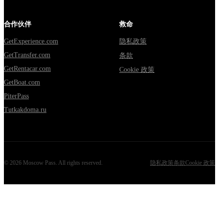
合作伙伴
救命
GetExperience.com
隐私政策
GetTransfer.com
条款
GetRentacar.com
Cookie 政策
GetBoat.com
PiterPass
Tutkakdoma.ru
©
2026
Moscow Pass
. All rights reserved.
隐私政策
条款
Cookie 政策