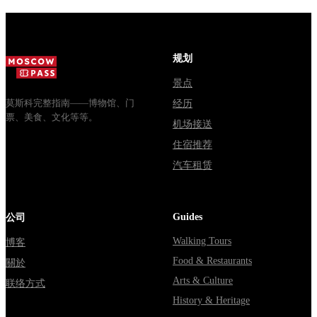
стоят
Почему
обычная
билеты, как
источники
электричка.
доехать из
расходятся в
Все способы
Москвы
днях, чем
уехать из...
规划
через
Мавзолей
Владими...
от...
景点
莫斯科完整指南——博物馆、门
经历
票、美食、文化等等。
机场接送
住宿推荐
汽车租赁
Guides
公司
Walking Tours
博客
Food & Restaurants
關於
Arts & Culture
联络方式
History & Heritage