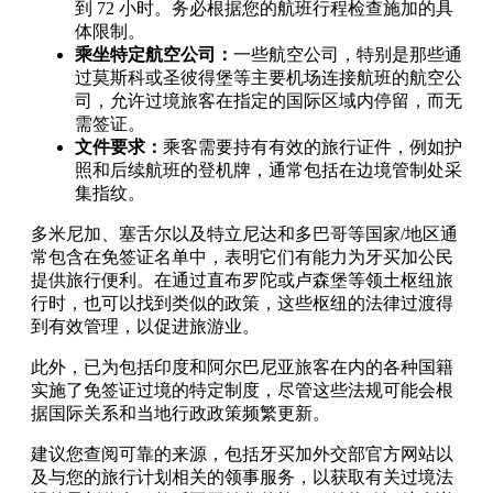
到 72 小时。务必根据您的航班行程检查施加的具
体限制。
乘坐特定航空公司：
一些航空公司，特别是那些通
过莫斯科或圣彼得堡等主要机场连接航班的航空公
司，允许过境旅客在指定的国际区域内停留，而无
需签证。
文件要求：
乘客需要持有有效的旅行证件，例如护
照和后续航班的登机牌，通常包括在边境管制处采
集指纹。
多米尼加、塞舌尔以及特立尼达和多巴哥等国家/地区通
常包含在免签证名单中，表明它们有能力为牙买加公民
提供旅行便利。在通过直布罗陀或卢森堡等领土枢纽旅
行时，也可以找到类似的政策，这些枢纽的法律过渡得
到有效管理，以促进旅游业。
此外，已为包括印度和阿尔巴尼亚旅客在内的各种国籍
实施了免签证过境的特定制度，尽管这些法规可能会根
据国际关系和当地行政政策频繁更新。
建议您查阅可靠的来源，包括牙买加外交部官方网站以
及与您的旅行计划相关的领事服务，以获取有关过境法