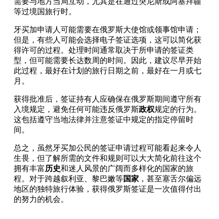
需要与地方当局互动，尤其是在通过突尼斯或阿塞拜疆
等过境国旅行时。
牙买加申请人可能需要在俄罗斯大使馆或领事馆申请；
但是，有些人可能会选择电子签证选项，这可以简化获
得许可的过程。处理时间通常取决于所申请的签证类
型，但可能需要长达数周的时间。因此，建议尽早开始
此过程，最好在计划的旅行日期之前，最好在一月或七
月。
获得批准后，签证持有人应确保在俄罗斯期间遵守所有
入境规定，避免任何可能违反俄罗斯
政权
规定的行为。
这包括遵守当地法律并注意签证中规定的指定停留时
间。
总之，虽然牙买加公民的签证申请过程可能看起来令人
生畏，但了解所需的文件和规则可以大大简化前往这个
拥有丰富
历史
和迷人风景的广阔而多样化的国家的旅
程。对于跨越叙利亚、黎巴嫩等
国家
，甚至塞舌尔偏远
地区的独特旅行体验，获得俄罗斯签证是一次值得付出
的努力的机会。