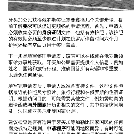
牙买加公民获得俄罗斯签证需要遵循几个关键步骤。提
前了解
要求
可以促进更顺畅的申请流程。首先，申请人
必须收集必要的
身份证明
文件，包括有效护照，该护照
的有效期必须至少超过计划在俄罗斯停留时间六个月。
护照还应有空白页用于签证盖章。
下一步是填写签证申请表，该表可以在线或在俄罗斯领
事馆办事处获取。牙买加公民需要提供个人信息，例如
姓名、国籍和旅行行程。准确回答所有
问题
非常重要，
以避免任何延误。
填写完申请表后，申请人应准备支持文件。这些文件包
括最近的护照尺寸照片、旅行行程和在俄罗斯的住宿证
明。根据访问目的，可能需要其他文件，例如赞助商的
邀请函或与
外国
旅行历史相关的文件，其中包括访问埃
及、法国或亚美尼亚等国家/地区。
建议检查是否有适用于牙买加等加勒比国家国民的任何
豁免
或特定规则。
申请程序
可能因地区而异，有时可能