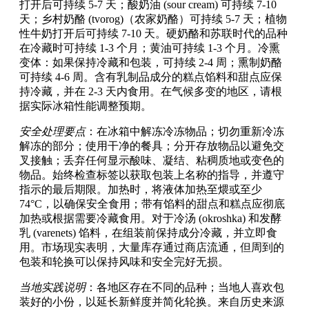
打开后可持续 5-7 天；酸奶油 (sour cream) 可持续 7-10
天；乡村奶酪 (tvorog)（农家奶酪）可持续 5-7 天；植物
性牛奶打开后可持续 7-10 天。硬奶酪和苏联时代的品种
在冷藏时可持续 1-3 个月；黄油可持续 1-3 个月。冷熏
变体：如果保持冷藏和包装，可持续 2-4 周；熏制奶酪
可持续 4-6 周。含有乳制品成分的糕点馅料和甜点应保
持冷藏，并在 2-3 天内食用。在气候多变的地区，请根
据实际冰箱性能调整预期。
安全处理要点
：在冰箱中解冻冷冻物品；切勿重新冷冻
解冻的部分；使用干净的餐具；分开存放物品以避免交
叉接触；丢弃任何显示酸味、凝结、粘稠质地或变色的
物品。始终检查标签以获取包装上名称的指导，并遵守
指示的最后期限。加热时，将液体加热至煨或至少
74°C，以确保安全食用；带有馅料的甜点和糕点应彻底
加热或根据需要冷藏食用。对于冷汤 (okroshka) 和发酵
乳 (varenets) 馅料，在组装前保持成分冷藏，并立即食
用。市场现实表明，大量库存通过商店流通，但周到的
包装和轮换可以保持风味和安全完好无损。
当地实践说明
：各地区存在不同的品种；当地人喜欢包
装好的小份，以延长新鲜度并简化轮换。来自历史来源