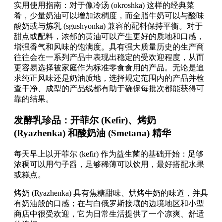
实用使用指南：对于像冷汤 (okroshka) 这样的经典菜
肴，少量奶油可以增加浓稠度，而全脂牛奶可以与酸味
酸奶或与炼乳 (sgushyonka) 兼容的配料保持平衡。对于
甜点或配料，浓郁的黄油可以产生更好的质地和口感，
增强香气和风味的饱满度。具有强大质量历史的生产商
往往会在一系列产品中表现出稳定的受欢迎程度，从而
更容易选择被家庭作为标准零食食用的产品。无论是追
求纯正风味还是奶油质地，选择规定范围内的产品并检
查干净、成型的产品线都有助于确保每批次都能获得可
靠的结果。
发酵乳珍品：开菲尔 (Kefir)、烤奶
(Ryazhenka) 和酸奶油 (Smetana) 精华
每天早上以开菲尔 (kefir) 作为益生菌的基础开始：足够
浓稠可以用勺子舀，足够稀薄可以饮用，最好搭配水果
或糕点。
烤奶 (Ryazhenka) 具有焦糖甜味、烘烤牛奶的味道，并具
有奶油般的口感；在与白俄罗斯接壤的边境地区和小型
商店中很受欢迎，它为日常生活提供了一个凉爽、舒适