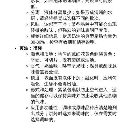
形状；如果泡沫迅速塌陷，则质量可能较
低。
分离：液体分离最少；如果形成清晰的水
层，请轻轻摇晃或选择不同的批次。
风味：浓郁而干净；某些品种中可能会出现
轻微的酸味，但强烈的异味表明已变质。
标签详细信息：厨房奶油的典型脂肪含量为
30-36%；检查有效期和储存说明。
黄油：指标
颜色和质地：均匀的藏红花黄色到淡黄色；
坚硬、可切片，没有裂缝或油池。
香气：奶油味，略带坚果味；腐臭或酸味意
味着需要处理。
稠度：表面没有液体下沉；融化时，应均匀
融化，边缘不会渗出油。
形式和处理：紧紧包裹以防止空气进入；适
当的储存可以保持风味并防止吸收其他食物
的气味。
应用多功能性：调味或原味品种应清楚地列
出成分；烘烤时选择未调味的，仅在需要时
选择调味的。