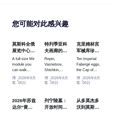
您可能对此感兴趣
莫斯科全俄
特列季亚科
克里姆林宫
展览中心
夫画廊的杰
军械库珍
“宇宙馆”：
作：值得为
宝：法贝热
A full-size Mir
Repin,
Ten Imperial
俄罗斯最大
此安排行程
彩蛋、宝座
module you
Vasnetsov,
Fabergé eggs,
can walk
Shishkin,
the Cap of
的太空展览
的画作
与加冕礼服
through, the
Vrubel, Serov
Monomakh,
馆内景
博
2026年8月
博
2026年8月
博
2026年8月
Energia–
and Surikov
the double
客
05日
客
05日
客
05日
Buran model,
— the works
throne of two
scorched
that stop
boy tsars and
descent
people, where
the coronation
2026年苏兹
列宁陵墓：
从多莫杰多
capsules and
they hang,
dress of
达尔“黄瓜
开放时间、
沃到莫斯科
120 pieces of
and why
Catherine...