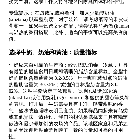
变为丝滑。这项工作支持各地区的家庭团体和合作社。
专业提示：
在煨或完成菜肴时，加入少量酸奶油
(smetana) 以调整稠度；对于装饰，请考虑磨碎的果皮或
葡萄干；如果尝试跨文化搭配，请尝试将马奶酒 (kumis)
与温热的香料搭配；此外，适当的平衡可以提高美食价
值。
选择牛奶、奶油和黄油：质量指标
牛奶应来自可靠的生产商；经过巴氏消毒、冷藏，并具
有最近的最佳食用日期和清晰的脂肪含量标签。全脂牛
奶的脂肪含量通常为 3.2-3.5%；用于咖啡或甜点的奶油
的脂肪含量为 30-36%；黄油的目标脂肪含量为 80-
82%。这种平衡决定了浓郁度、质地以及诸如冷汤
(okroshka) 或使用炼乳 (sgushyonka) 和酸奶的甜点等菜肴
的表现。打开后，牛奶需要具有干净、略带甜味的香
气；酸味或鱼腥味表明已变质。如果样品闻起来有鸟类
或其他异味，请跳过。我们的想法是选择来自具有稳定
做法和最少添加剂的农场的产品。该地区家庭和兄弟之
间的受欢迎程度通常反映了一致的质量和可靠的可用
性。