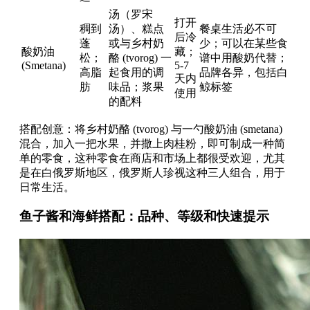
汤（罗宋
打开
稠到
汤）、糕点
餐桌生活必不可
后冷
蓬
或与乡村奶
少；可以在某些食
酸奶油
藏；
松；
酪 (tvorog) 一
谱中用酸奶代替；
(Smetana)
5-7
高脂
起食用的调
品牌各异，包括白
天内
肪
味品；浆果
鲸标签
使用
的配料
搭配创意：将乡村奶酪 (tvorog) 与一勺酸奶油 (smetana)
混合，加入一把水果，并撒上肉桂粉，即可制成一种简
单的零食，这种零食在商店和市场上都很受欢迎，尤其
是在白俄罗斯地区，俄罗斯人珍视这种三人组合，用于
日常生活。
鱼子酱和海鲜搭配：品种、等级和快速提示