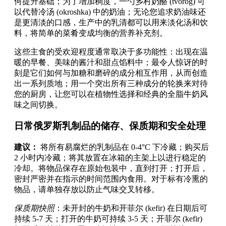
何提升基础；为了增加稠度，一勺乡村奶酪 (tvorog) 可
以代替冷汤 (okroshka) 中的奶油；无论您追求奶油味还
是更清淡的口感，生产中的乳清都可以用来淡化汤和饮
料，将简单的菜肴变成均衡的营养补充剂。
这些主食的受欢迎程度通常取决于多功能性：出现在温
暖的早餐、美味的酱汁和甜点馅料中；最令人惊讶的时
刻是它们如何与加糖和磨碎的成分相互作用，从而创造
出一系列质地；用一个突出所有三种成分的轮换来对待
您的厨房，让您可以在植物性选择和经典的全脂牛奶风
味之间切换。
日常俄罗斯乳制品的储存、保质期和安全处理
建议：
将所有易腐烂的乳制品在 0-4°C 下冷藏；购买后
2 小时内冷藏；将其放置在冰箱的主架上以进行稳定的
冷却。将物品保存在原始包装中，直到打开；打开后，
密封严密并在指示的时间范围内食用。对于标有冷熏的
物品，请单独存放以防止气味交叉转移。
保质期快照
：未开封的牛奶和开菲尔 (kefir) 在日期后可
持续 5-7 天；打开的牛奶可持续 3-5 天；开菲尔 (kefir)