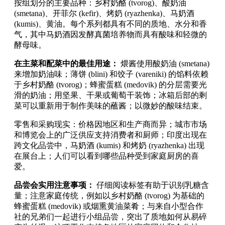
按组划分的主要品种：乡村奶酪 (tvorog)、酸奶油
(smetana)、开菲尔 (kefir)、烤奶 (ryazhenka)、马奶酒
(kumis)、黄油。每个系列都具有不同的质地、水分和香
气，其中马奶酒因发酵真菌培养物而具有酸味和轻微的
酵母味。
在主菜和配菜中的最佳用途：
煨酱使用酸奶油 (smetana)
来增加奶油味；薄饼 (blini) 和饺子 (vareniki) 的馅料依赖
于乡村奶酪 (tvorog)；蜂蜜蛋糕 (medovik) 的分层需要光
滑的奶油；用坚果、干果或葡萄干装饰；冰箱后部的剩
菜可以重新用于制作美味的蘸酱；以微妙的酸味结束。
零售和采购现实：价格因地区和生产商而异；城市市场
和博览会上的广泛供应支持消费者和厨师；印度出现在
跨文化品尝中，马奶酒 (kumis) 和烤奶 (ryazhenka) 出现
在展台上；人们可以看到哪些品种受到家庭厨房的喜
爱。
品尝会实用注意事项：
仔细阅读标签有助于识别乳糖含
量；注意家庭传统，例如以乡村奶酪 (tvorog) 为基础的
蜂蜜蛋糕 (medovik) 或烟熏黄油菜肴；与来自小型合作
社的兄弟们一起进行小组品尝，突出了质地如何从易碎