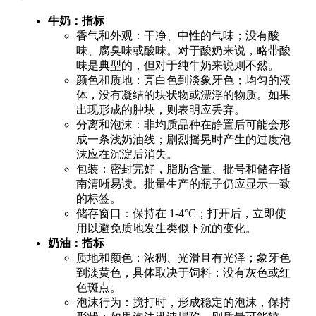
牛奶：指标
香气和外观：干净、中性的气味；没有酸
味、腐臭味或酸味。对于酸奶来说，略带酸
味是典型的，但对于纯牛奶来说则不然。
颜色和质地：亮白色到淡象牙色；均匀的液
体，没有凝结的块状物或漂浮的物质。如果
出现形成的肿块，则表明应丢弃。
分离和泡沫：非均质品种在静置后可能会形
成一条浅奶油线；剧烈摇晃时产生的过度泡
沫应在沉淀后消失。
包装：密封完好，脂肪含量、批号和储存指
南清晰易读。批量生产的瓶子仍应显示一致
的标签。
储存窗口：保持在 1-4°C；打开后，立即使
用以避免质地发生类似下沉的变化。
奶油：指标
质地和颜色：浓稠、光滑且有光泽；象牙色
到淡黄色，具体取决于饲料；没有灰色或红
色斑点。
泡沫行为：搅打时，形成稳定的泡沫，保持