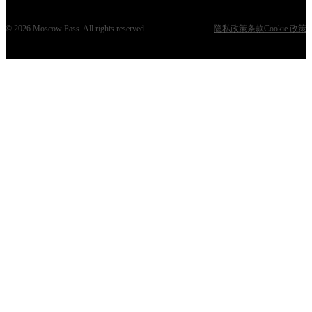
©
2026
Moscow Pass
. All rights reserved.
隐私政策
条款
Cookie 政策