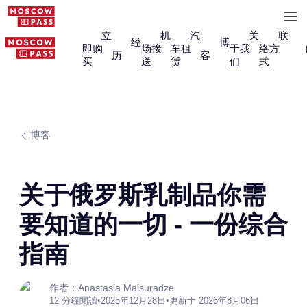
立
机
汽
关
联
经
博
即购
场接
车租
于我
络方
历
客
买
送
赁
们
式
博客
关于俄罗斯乳制品你需
要知道的一切 - 一份综合
指南
作者：Anastasia Maisuradze
12 分鐘閱讀
•
2025年12月28日
•
更新于 2026年8月06日