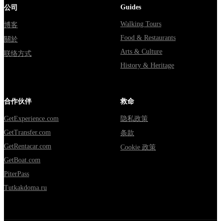
Guides
公司
Walking Tours
博客
Food & Restaurants
關於
Arts & Culture
联络方式
History & Heritage
合作伙伴
救命
GetExperience.com
隐私政策
GetTransfer.com
条款
GetRentacar.com
Cookie 政策
GetBoat.com
PiterPass
Tutkakdoma.ru