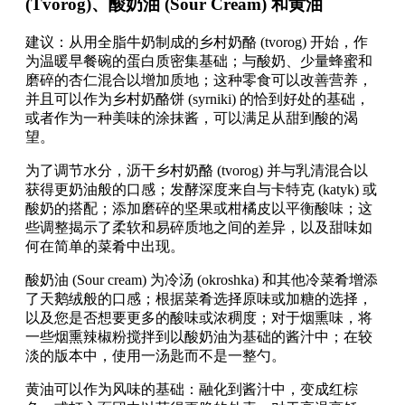
(Tvorog)、酸奶油 (Sour Cream) 和黄油
建议：从用全脂牛奶制成的乡村奶酪 (tvorog) 开始，作
为温暖早餐碗的蛋白质密集基础；与酸奶、少量蜂蜜和
磨碎的杏仁混合以增加质地；这种零食可以改善营养，
并且可以作为乡村奶酪饼 (syrniki) 的恰到好处的基础，
或者作为一种美味的涂抹酱，可以满足从甜到酸的渴
望。
为了调节水分，沥干乡村奶酪 (tvorog) 并与乳清混合以
获得更奶油般的口感；发酵深度来自与卡特克 (katyk) 或
酸奶的搭配；添加磨碎的坚果或柑橘皮以平衡酸味；这
些调整揭示了柔软和易碎质地之间的差异，以及甜味如
何在简单的菜肴中出现。
酸奶油 (Sour cream) 为冷汤 (okroshka) 和其他冷菜肴增添
了天鹅绒般的口感；根据菜肴选择原味或加糖的选择，
以及您是否想要更多的酸味或浓稠度；对于烟熏味，将
一些烟熏辣椒粉搅拌到以酸奶油为基础的酱汁中；在较
淡的版本中，使用一汤匙而不是一整勺。
黄油可以作为风味的基础：融化到酱汁中，变成红棕