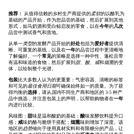
推荐：
从值得信赖的乡村生产商提供的
柔软
的以酪乳为
基础的产品开始，作为您品尝的基础，然后扩展到其他
形式，如马奶酒和受白鲸启发的零食，以在
今年
的
几次
品尝中测试香气和质地。
从单一
类型
的发酵产品开始的
好处
包括为
爱好者
提供清
晰、可重复的基线，以及在
一年
的品尝过程中更清晰地
了解偏好。一个
常见
的策略是选择一种中性、蓬松且带
有温和味道的食物，然后扩展到
甜
、
酸
、
咸
和
烟熏
的变
体，以绘制整个光谱。
包装
比大多数人认为的更重要：气密容器、清晰的标签
和可见的
最佳食用日期
可确保始终如一的质量。为了获
得均衡的
选择
，请从
国内
不同生产商和地区的 3-5 种产
品中挑选，并注意包装上的声明，以帮助购物者在
一年
内进行比较。
风味图：
甜
味是温和酸奶的基础；
酸
味发酵饮料提升口
感；
咸
味奶酪与脆饼干搭配；
烟熏
味则增加了深度。该
地区的
趋势
倾向于使用真材实料和有限糖分的产品，让