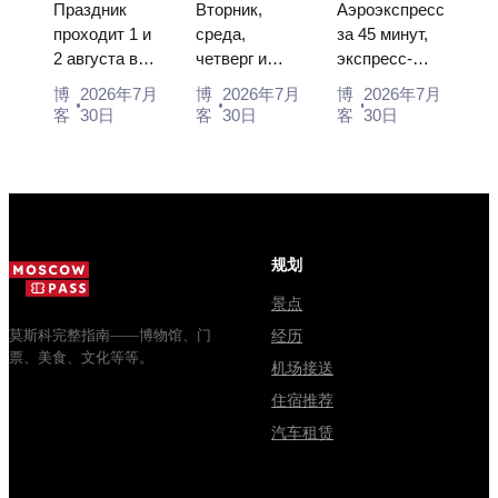
节”：门
入场和与克
市中心：乘
flight...
booking the...
Праздник
Вторник,
Аэроэкспресс
票、日期及
里姆林宫的
坐空铁、公
проходит 1 и
среда,
за 45 минут,
2 августа в
четверг и
экспресс-
从莫斯科如
主要混淆
交车或电车
Музее
суббота с
автобус за
何前往
博
2026年7月
博
2026年7月
博
2026年7月
деревянного
10:00 до
450 рублей,
客
30日
客
30日
客
30日
зодчества.
13:00, вход
социальный
Сколько
бесплатный.
автобус и
стоят
Почему
обычная
билеты, как
источники
электричка.
доехать из
расходятся в
Все способы
Москвы
днях, чем
уехать из...
规划
через
Мавзолей
Владими...
от...
景点
莫斯科完整指南——博物馆、门
经历
票、美食、文化等等。
机场接送
住宿推荐
汽车租赁