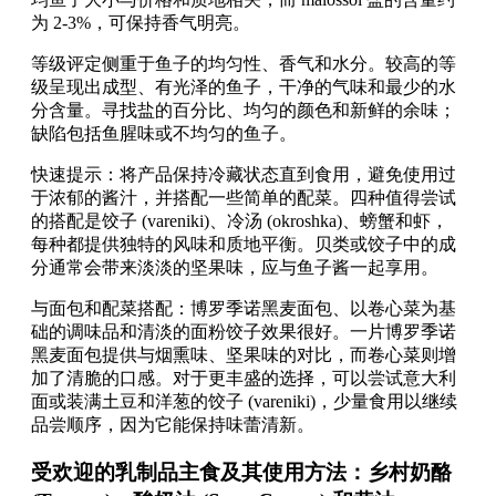
为 2-3%，可保持香气明亮。
等级评定侧重于鱼子的均匀性、香气和水分。较高的等
级呈现出成型、有光泽的鱼子，干净的气味和最少的水
分含量。寻找盐的百分比、均匀的颜色和新鲜的余味；
缺陷包括鱼腥味或不均匀的鱼子。
快速提示：将产品保持冷藏状态直到食用，避免使用过
于浓郁的酱汁，并搭配一些简单的配菜。四种值得尝试
的搭配是饺子 (vareniki)、冷汤 (okroshka)、螃蟹和虾，
每种都提供独特的风味和质地平衡。贝类或饺子中的成
分通常会带来淡淡的坚果味，应与鱼子酱一起享用。
与面包和配菜搭配：博罗季诺黑麦面包、以卷心菜为基
础的调味品和清淡的面粉饺子效果很好。一片博罗季诺
黑麦面包提供与烟熏味、坚果味的对比，而卷心菜则增
加了清脆的口感。对于更丰盛的选择，可以尝试意大利
面或装满土豆和洋葱的饺子 (vareniki)，少量食用以继续
品尝顺序，因为它能保持味蕾清新。
受欢迎的乳制品主食及其使用方法：乡村奶酪