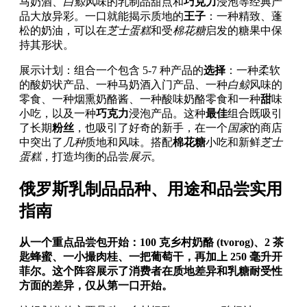
马奶酒、
白鲸
风味的乳制品甜点和
巧克力
浸泡等经典产
品大放异彩。一口就能揭示质地的
王子
：一种精致、蓬
松的奶油，可以在
芝士蛋糕
和受
棉花糖
启发的糖果中保
持其形状。
展示计划：组合一个包含 5-7 种产品的
选择
：一种柔软
的酸奶状产品、一种马奶酒入门产品、一种
白鲸
风味的
零食、一种烟熏奶酪酱、一种酸味奶酪零食和一种
甜
味
小吃，以及一种
巧克力
浸泡产品。这种
最佳
组合既吸引
了长期
粉丝
，也吸引了好奇的新手，在一个
国家
的商店
中突出了
几种
质地和风味。搭配
棉花糖
小吃和新鲜
芝士
蛋糕
，打造均衡的品尝
展示
。
俄罗斯乳制品品种、用途和品尝实用
指南
从一个重点品尝包开始：100 克乡村奶酪 (tvorog)、2 茶
匙蜂蜜、一小撮肉桂、一把葡萄干，再加上 250 毫升开
菲尔。这个阵容展示了消费者在质地差异和乳糖耐受性
方面的差异，仅从第一口开始。