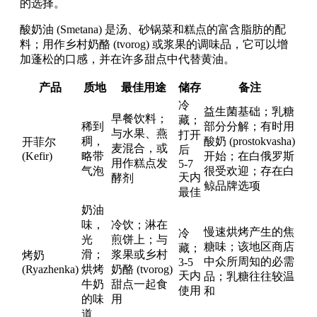
的选择。
酸奶油 (Smetana) 是汤、砂锅菜和糕点的富含脂肪的配
料；用作乡村奶酪 (tvorog) 或浆果的调味品，它可以增
加蓬松的口感，并在许多甜点中代替黄油。
产品
质地
最佳用途
储存
备注
冷
益生菌基础；乳糖
早餐饮料；
藏；
稀到
部分分解；有时用
与水果、燕
打开
稠，
酸奶 (prostokvasha)
开菲尔
麦混合，或
后
(Kefir)
略带
开始；在白俄罗斯
用作糕点发
5-7
气泡
很受欢迎；存在白
天内
酵剂
鲸品牌选项
最佳
奶油
味，
冷饮；淋在
慢速烘烤产生的焦
冷
光
煎饼上；与
糖味；该地区商店
藏；
滑；
浆果或乡村
烤奶
中众所周知的必需
3-5
(Ryazhenka)
烘烤
奶酪 (tvorog)
天内
品；乳糖往往较温
牛奶
甜点一起食
使用
和
的味
用
道