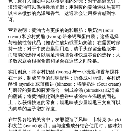
色，或打入面团中以获得更脆的外壳；对于高温烹饪，
澄清黄油可以保持质地光滑；用温暖的黄油涂抹热菜可
以带来微妙的光泽和香气，这通常会让用餐者感到惊
讶。
营养说明：黄油含有更多的饱和脂肪；酸奶油 (Sour
cream) 和乡村奶酪 (tvorog) 带来钙和蛋白质；这些选择
与植物性替代品（如杏仁酸奶或豆奶奶油）在需要时保
持一致；对于牛奶密集型用途，请手头保留全脂版本，
而较淡的选择可以满足清淡膳食和快速零食的选择；大
多数家庭会根据食谱和场合在这些之间轮换。
实用创意：将乡村奶酪 (tvorog) 与一小撮盐和香草搅拌
在一起，制成简单的甜味配料；折叠成可丽饼、乡村奶
酪饼 (syrniki) 或薄煎饼 (blintzes)；将酸奶油 (Sour cream)
与磨碎的黄瓜和莳萝混合，制成冷汤 (okroshka) 或清凉
的蘸酱；将黄油融化到热煎饼中或涂抹在温暖的面包
上，以获得快速的零食；烟熏味或少量烟熏三文鱼可以
为简单的盘子增加深度。
在世界各地的美食中，发酵塑造了风味：卡特克 (katyk)
和艾兰 (ayran) 表明，当与这些成分结合使用时，酸味如