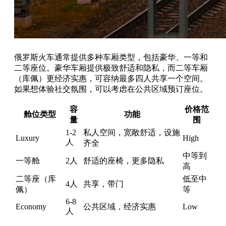
俄罗斯火车通常提供多种车厢类型，包括豪华、一等和
二等座位。豪华车厢提供极致舒适和隐私，而二等车厢
（库佩）更经济实惠，可容纳最多四人共享一个空间。
如果想体验社交氛围，可以考虑在公共区域预订座位。
容
价格范
舱位类型
功能
量
围
1-2
私人空间，宽敞舒适，设施
Luxury
High
人
齐全
中等到
一等舱
2人
舒适的座椅，更多隐私
高
二等座（库
低至中
4人
共享，带门
佩）
等
6-8
Economy
公共区域，经济实惠
Low
人