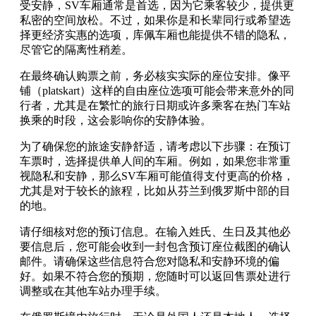
受安静，SV车厢通常是首选，因为它乘客较少，提供更
私密的空间放松。不过，如果你是和长辈同行或希望选
择更经济实惠的选项，库佩车厢也能提供不错的隐私，
尽管它的隔离性稍差。
在最终确认购票之前，务必核实实际的座位安排。像平
铺（platskart）这样的自由座位选项可能会带来意外的同
行者，尤其是在繁忙的旅行日期或许多乘客在热门车站
换乘的时段，这会影响你的安静体验。
为了确保您的旅途安静舒适，请考虑以下步骤：在预订
车票时，选择提供单人间的车厢。例如，如果您非常重
视隐私和安静，那么SV车厢可能值得支付更高的价格，
尤其是对于较长的旅程，比如从芬兰到俄罗斯中部的目
的地。
请仔细核对您的预订信息。在输入姓氏、生日及其他必
要信息后，您可能会收到一封包含预订座位截图的确认
邮件。请确保这些信息符合您对隐私和安静环境的偏
好。如果不符合您的预期，您随时可以返回售票处进行
调整或在其他车站办理手续。