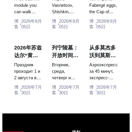
俄罗斯最大
此安排行程
彩蛋、宝座
module you
Vasnetsov,
Fabergé eggs,
can walk
Shishkin,
the Cap of
的太空展览
的画作
与加冕礼服
through, the
Vrubel, Serov
Monomakh,
馆内景
博
2026年8月
博
2026年8月
博
2026年8月
Energia–
and Surikov
the double
客
05日
客
05日
客
05日
Buran model,
— the works
throne of two
scorched
that stop
boy tsars and
descent
people, where
the coronation
2026年苏兹
列宁陵墓：
从多莫杰多
capsules and
they hang,
dress of
达尔“黄瓜
开放时间、
沃到莫斯科
120 pieces of
and why
Catherine...
节”：门
入场和与克
市中心：乘
flight...
booking the...
Праздник
Вторник,
Аэроэкспресс
票、日期及
里姆林宫的
坐空铁、公
проходит 1 и
среда,
за 45 минут,
2 августа в
четверг и
экспресс-
从莫斯科如
主要混淆
交车或电车
Музее
суббота с
автобус за
何前往
博
2026年7月
博
2026年7月
博
2026年7月
деревянного
10:00 до
450 рублей,
客
30日
客
30日
客
30日
зодчества.
13:00, вход
социальный
Сколько
бесплатный.
автобус и
стоят
Почему
обычная
билеты, как
источники
электричка.
доехать из
расходятся в
Все способы
Москвы
днях, чем
уехать из...