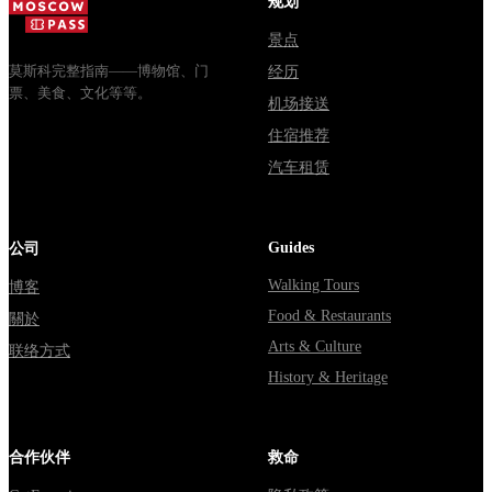
规划
через
Мавзолей
Владими...
от...
景点
莫斯科完整指南——博物馆、门
经历
票、美食、文化等等。
机场接送
住宿推荐
汽车租赁
Guides
公司
Walking Tours
博客
Food & Restaurants
關於
Arts & Culture
联络方式
History & Heritage
合作伙伴
救命