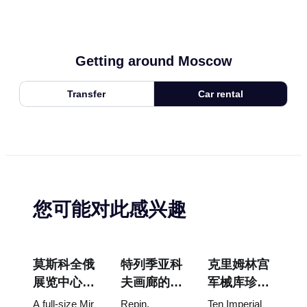
Getting around Moscow
Transfer
Car rental
您可能对此感兴趣
莫斯科全俄
特列季亚科
克里姆林宫
展览中心
夫画廊的杰
军械库珍
“宇宙馆”：
作：值得为
宝：法贝热
A full-size Mir
Repin,
Ten Imperial