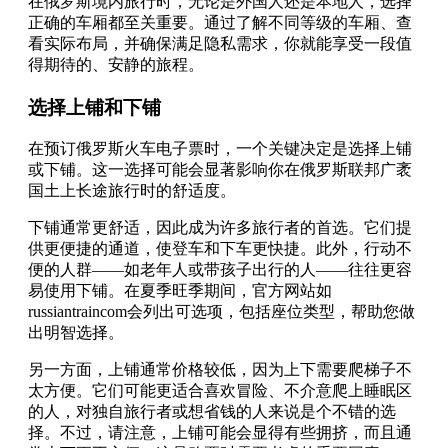
在俄罗斯境内旅行时，无论是外国人还是本地人，选择
正确的车厢都至关重要。通过了解不同等级的车厢、查
看实际布局，并确保满足隐私需求，你就能享受一段值
得期待的、安静的旅程。
选择上铺和下铺
在预订俄罗斯火车电子票时，一个关键决定是选择上铺
或下铺。这一选择可能会显著影响你在俄罗斯联邦广袤
国土上长途旅行时的舒适度。
下铺通常更舒适，因此成为许多旅行者的首选。它们提
供更便捷的通道，使登车和下车更快捷。此外，行动不
便的人群——如老年人或带孩子出行的人——往往更容
易使用下铺。在夏季旺季期间，官方网站如
russiantraincom会列出可选项，包括座位类型，帮助您做
出明智选择。
另一方面，上铺通常价格较低，因为上下需要爬梯子不
太方便。它们可能更适合喜欢冒险、不介意爬上睡眠区
的人，对独自旅行者或想省钱的人来说是个不错的选
择。不过，请注意，上铺可能会显得有些拥挤，而且通