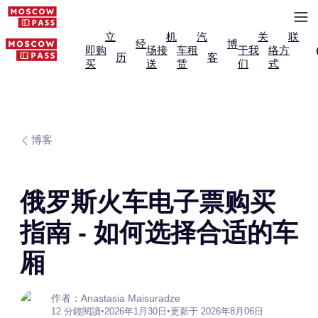
立
机
汽
关
联
经
博
即购
场接
车租
于我
络方
历
客
买
送
赁
们
式
博客
俄罗斯火车电子票购买
指南 - 如何选择合适的车
厢
作者：Anastasia Maisuradze
12 分鐘閱讀
•
2026年1月30日
•
更新于 2026年8月06日