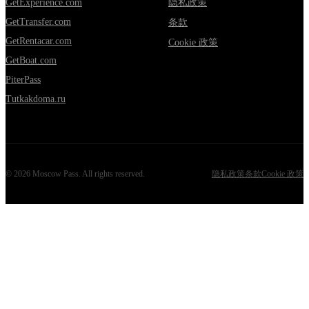
GetExperience.com
隐私政策
GetTransfer.com
条款
GetRentacar.com
Cookie 政策
GetBoat.com
PiterPass
Tutkakdoma.ru
©
2026
Moscow Pass
. All rights reserved.
隐私政策
条款
Cookie 政策