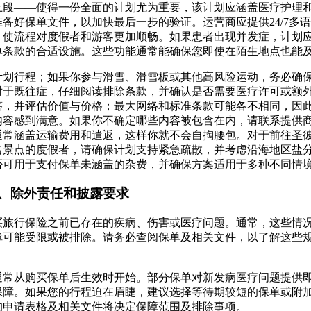
土段——使得一份全面的计划尤为重要，该计划应涵盖医疗护理
备好保单文件，以加快最后一步的验证。运营商应提供24/7多
，使流程对度假者和游客更加顺畅。如果患者出现并发症，计划
单条款的合适设施。这些功能通常能确保您即使在陌生地点也能
计划行程；如果你参与滑雪、滑雪板或其他高风险运动，务必确
对于既往症，仔细阅读排除条款，并确认是否需要医疗许可或额
答，并评估价值与价格；最大网络和标准条款可能各不相同，因
内容感到满意。如果你不确定哪些内容被包含在内，请联系提供
通常涵盖运输费用和遣返，这样你就不会自掏腰包。对于前往圣
名景点的度假者，请确保计划支持紧急疏散，并考虑沿海地区盐
否可用于支付保单未涵盖的杂费，并确保方案适用于多种不同情
、除外责任和披露要求
买旅行保险之前已存在的疾病、伤害或医疗问题。通常，这些情
障可能受限或被排除。请务必查阅保单及相关文件，以了解这些
通常从购买保单后生效时开始。部分保单对新发病医疗问题提供
保障。如果您的行程迫在眉睫，建议选择等待期较短的保单或附
的申请表格及相关文件将决定保障范围及排除事项。