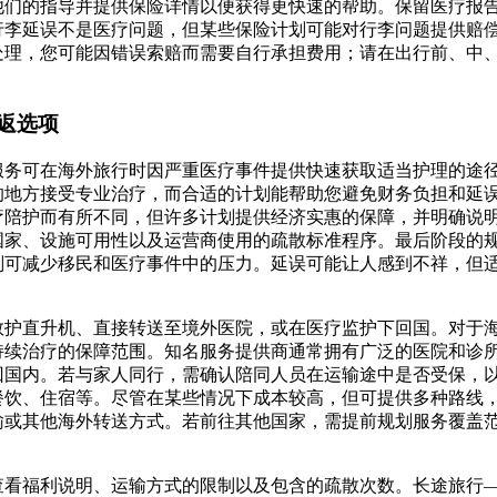
他们的指导并提供保险详情以便获得更快速的帮助。保留医疗报
行李延误不是医疗问题，但某些保险计划可能对行李问题提供赔
处理，您可能因错误索赔而需要自行承担费用；请在出行前、中
返选项
服务可在海外旅行时因严重医疗事件提供快速获取适当护理的途
的地方接受专业治疗，而合适的计划能帮助您避免财务负担和延
疗陪护而有所不同，但许多计划提供经济实惠的保障，并明确说
国家、设施可用性以及运营商使用的疏散标准程序。最后阶段的
划可减少移民和医疗事件中的压力。延误可能让人感到不祥，但
救护直升机、直接转送至境外医院，或在医疗监护下回国。对于
持续治疗的保障范围。知名服务提供商通常拥有广泛的医院和诊
回国内。若与家人同行，需确认陪同人员在运输途中是否受保，
餐饮、住宿等。尽管在某些情况下成本较高，但可提供多种路线
输或其他海外转送方式。若前往其他国家，需提前规划服务覆盖
查看福利说明、运输方式的限制以及包含的疏散次数。长途旅行