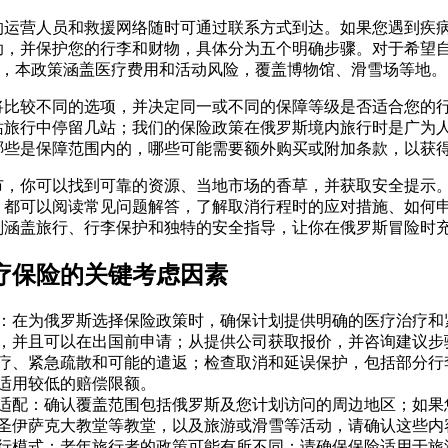
的运营人员和救援网络随时可通过联系方式到达。如果您遇到疾
助，并保护您的行李和财物，具体分为五个明确步骤。对于希望
者，本政策涵盖医疗费用和活动风险，覆盖博物馆、滑雪场等地。
将比较不同的选项，并决定同一或不同的保障等级是否适合您的
站旅行中停留几站；我们的保险政策在俄罗斯境内旅行时是广为
哪些是保障范围内的，哪些可能需要额外购买或附加条款，以获
市，你可以找到可靠的资源、当地市场的香草，并获取安全提示
，都可以阅读常见问题解答，了解取消行程时的应对措施、如何
划涵盖旅行、行李保护和独特的安全指导，让你在俄罗斯冒险时
疗保险的关键考虑因素
：在为俄罗斯选择保险政策时，确保计划提供明确的医疗治疗和
，并且可以在出国前申请；从提供公司获取报价，并咨询建议步
疗、紧急疏散和可能的遣返；检查取消和延误保护，包括部分行
适用较低的赔偿限额。
适配：确认覆盖范围包括俄罗斯及您计划访问的周边地区；如果
圣伊萨克大教堂等教堂，以及旅游或滑雪等活动，请确认这些内
行模式：老年旅行者的政策可能有所不同；请确保保险适用于旅