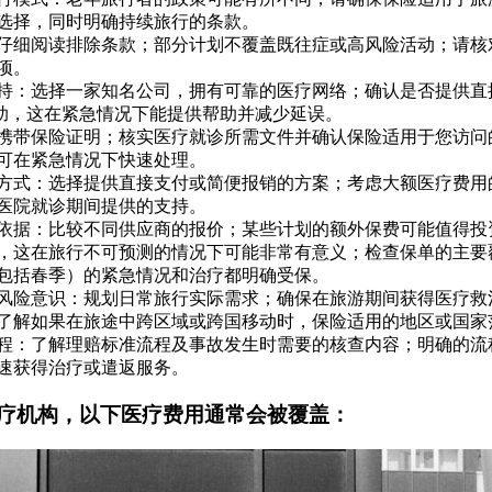
选择，同时明确持续旅行的条款。
仔细阅读排除条款；部分计划不覆盖既往症或高风险活动；请核
项。
持：选择一家知名公司，拥有可靠的医疗网络；确认是否提供直
7援助，这在紧急情况下能提供帮助并减少延误。
携带保险证明；核实医疗就诊所需文件并确认保险适用于您访问
可在紧急情况下快速处理。
方式：选择提供直接支付或简便报销的方案；考虑大额医疗费用
医院就诊期间提供的支持。
依据：比较不同供应商的报价；某些计划的额外保费可能值得投
，这在旅行不可预测的情况下可能非常有意义；检查保单的主要
包括春季）的紧急情况和治疗都明确受保。
风险意识：规划日常旅行实际需求；确保在旅游期间获得医疗救
了解如果在旅途中跨区域或跨国移动时，保险适用的地区或国家
程：了解理赔标准流程及事故发生时需要的核查内容；明确的流
速获得治疗或遣返服务。
疗机构，以下医疗费用通常会被覆盖：