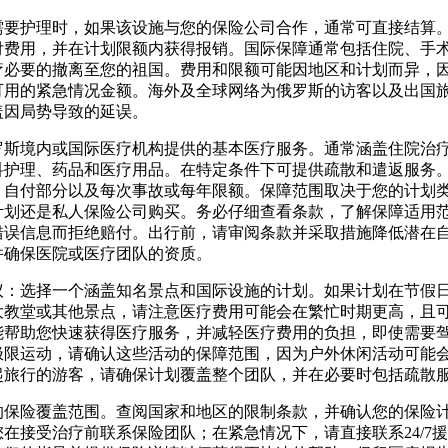
需要护理时，如果该设施与您的保险公司合作，通常可直接结算
付费用，并在计划限额内获得报销。国际保障通常包括住院、手
疗必要的撤离至您的祖国。费用和限额可能因地区和计划而异，
可用的紧急情况金额。海外及全球网络为俄罗斯的访客以及出国
盖因局势导致的延误。
罗斯境内或国际医疗机构提供的基本医疗服务。通常涵盖住院治
科护理、药品和医疗用品。在特定条件下可提供疏散和遣返服务
、自付部分以及每次事故或每年限额。保障范围取决于您的计划
计划还是私人保险公司购买。务必仔细查看条款，了解保障适用
错误信息而拒绝赔付。出行前，请审阅条款并采取措施降低潜在
并确保医院或医疗团队的资质。
议：选择一个涵盖知名景点和国际设施的计划。如果计划在节假
大教堂或其他景点，请注意医疗费用可能会在繁忙时期更高，且
能帮助您快速获得医疗服务，并减轻医疗费用的负担，即使需要
极限运动，请确认这些活动的保障范围，因为户外休闲活动可能
起旅行的游客，请确保计划覆盖整个团队，并在必要时包括疏散
的保险覆盖范围。查阅国家和地区的限制条款，并确认您的保险
在接受治疗前联系保险团队；在紧急情况下，请直接联系24/7