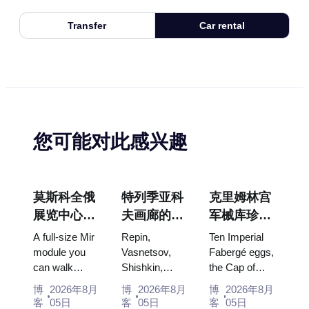
Transfer
Car rental
您可能对此感兴趣
莫斯科全俄
特列季亚科
克里姆林宫
展览中心
夫画廊的杰
军械库珍
“宇宙馆”：
作：值得为
宝：法贝热
A full-size Mir
Repin,
Ten Imperial
俄罗斯最大
此安排行程
彩蛋、宝座
module you
Vasnetsov,
Fabergé eggs,
can walk
Shishkin,
the Cap of
的太空展览
的画作
与加冕礼服
through, the
Vrubel, Serov
Monomakh,
馆内景
博
2026年8月
博
2026年8月
博
2026年8月
Energia–
and Surikov
the double
客
05日
客
05日
客
05日