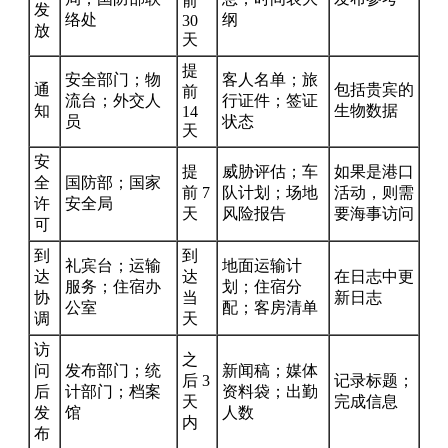
前
发
络处
纲
30
放
天
提
安全部门；物
客人名单；旅
通
包括贵宾的
前
流台；外交人
行证件；签证
知
生物数据
14
员
状态
天
安
提
威胁评估；车
如果是港口
全
国防部；国家
前 7
队计划；场地
活动，则需
许
安全局
天
风险报告
要海事访问
可
到
到
礼宾台；运输
地面运输计
达
达
在日志中更
服务；住宿办
划；住宿分
协
当
新日志
公室
配；客房清单
调
天
访
之
问
发布部门；统
新闻稿；媒体
后 3
记录标题；
后
计部门；档案
资料袋；出勤
天
完成信息
发
馆
人数
内
布