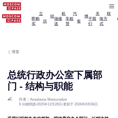
立
机
汽
关
联
经
博
即购
场接
车租
于我
络方
历
客
买
送
赁
们
式
博客
总统行政办公室下属部
门 - 结构与职能
作者：Anastasia Maisuradze
9 分鐘閱讀
•
2025年12月28日
•
更新于 2026年8月06日