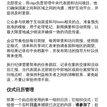
北部受众，而olga负责管理中央代表团和访问项目。他
们确保国家之间和区域之间的沟通，维护互动平台，并
提供及时更新。
公众参与依赖于互动渠道和与biuro相关的点。准备预先
批准的模板，用于处理笔记、新闻摘要和活动简报，以
最大限度地减少错误并确保一致的消息传递。
会议节奏包括每日简报、每周审查和访问简报。使用固
定格式、清单和共享词汇表来协调各国和地区的期望。
将结果记录在中央档案中，并发布简洁的指导方针以供
将来使用。
执行纪律需要简单的任务跟踪、记录在案的交接和活动
后汇报。当代表团从北部前往中部地区或前往索契等访
问地点时，请保持利益相关者之间的清晰联系，避免延
误，不要让审批停滞不前。
仪式日历管理
部署一个由总统使用的单一组织日历；它组织仪式；它
链接一个实时
日志
来捕获已决定的内容；
谁参加了
；处