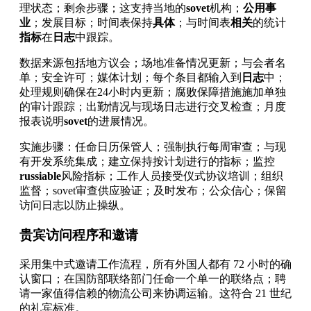
理状态；剩余步骤；这支持当地的
sovet
机构；
公用事
业
；发展目标；时间表保持
具体
；与时间表
相关
的统计
指标
在
日志
中跟踪。
数据来源包括地方议会；场地准备情况更新；与会者名
单；安全许可；媒体计划；每个条目都输入到
日志
中；
处理规则确保在24小时内更新；腐败保障措施施加单独
的审计跟踪；出勤情况与现场日志进行交叉检查；月度
报表说明
sovet
的进展情况。
实施步骤：任命日历保管人；强制执行每周审查；与现
有开发系统集成；建立保持按计划进行的指标；监控
russiable
风险指标；工作人员接受仪式协议培训；组织
监督；sovet审查供应验证；及时发布；公众信心；保留
访问日志以防止操纵。
贵宾访问程序和邀请
采用集中式邀请工作流程，所有外国人都有 72 小时的确
认窗口；在国防部联络部门任命一个单一的联络点；聘
请一家值得信赖的物流公司来协调运输。这符合 21 世纪
的礼宾标准。