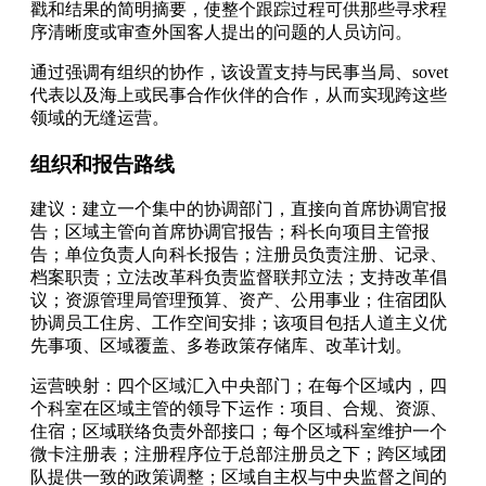
戳和结果的简明摘要，使整个跟踪过程可供那些寻求程
序清晰度或审查外国客人提出的问题的人员访问。
通过强调有组织的协作，该设置支持与民事当局、sovet
代表以及海上或民事合作伙伴的合作，从而实现跨这些
领域的无缝运营。
组织和报告路线
建议：建立一个集中的协调部门，直接向首席协调官报
告；区域主管向首席协调官报告；科长向项目主管报
告；单位负责人向科长报告；注册员负责注册、记录、
档案职责；立法改革科负责监督联邦立法；支持改革倡
议；资源管理局管理预算、资产、公用事业；住宿团队
协调员工住房、工作空间安排；该项目包括人道主义优
先事项、区域覆盖、多卷政策存储库、改革计划。
运营映射：四个区域汇入中央部门；在每个区域内，四
个科室在区域主管的领导下运作：项目、合规、资源、
住宿；区域联络负责外部接口；每个区域科室维护一个
微卡注册表；注册程序位于总部注册员之下；跨区域团
队提供一致的政策调整；区域自主权与中央监督之间的