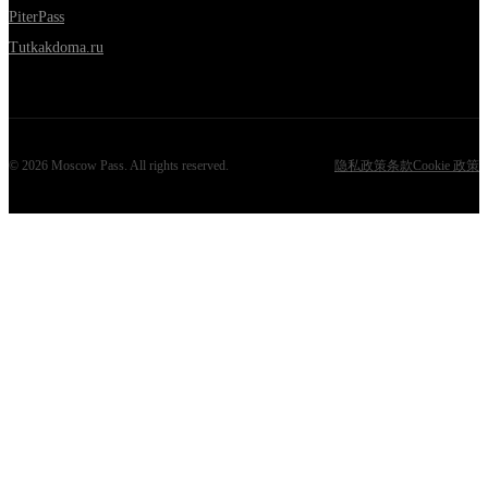
PiterPass
Tutkakdoma.ru
©
2026
Moscow Pass
. All rights reserved.
隐私政策
条款
Cookie 政策