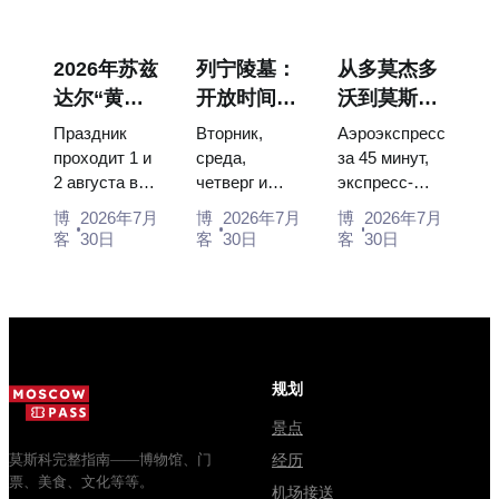
Buran model,
— the works
throne of two
scorched
that stop
boy tsars and
descent
people, where
the coronation
2026年苏兹
列宁陵墓：
从多莫杰多
capsules and
they hang,
dress of
达尔“黄瓜
开放时间、
沃到莫斯科
120 pieces of
and why
Catherine...
节”：门
入场和与克
市中心：乘
flight...
booking the...
Праздник
Вторник,
Аэроэкспресс
票、日期及
里姆林宫的
坐空铁、公
проходит 1 и
среда,
за 45 минут,
2 августа в
четверг и
экспресс-
从莫斯科如
主要混淆
交车或电车
Музее
суббота с
автобус за
何前往
博
2026年7月
博
2026年7月
博
2026年7月
деревянного
10:00 до
450 рублей,
客
30日
客
30日
客
30日
зодчества.
13:00, вход
социальный
Сколько
бесплатный.
автобус и
стоят
Почему
обычная
билеты, как
источники
электричка.
доехать из
расходятся в
Все способы
Москвы
днях, чем
уехать из...
规划
через
Мавзолей
Владими...
от...
景点
莫斯科完整指南——博物馆、门
经历
票、美食、文化等等。
机场接送