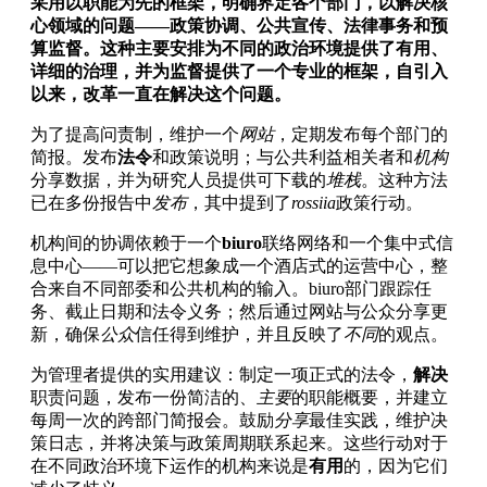
采用以职能为先的框架，明确界定各个部门，以解决核
心领域的问题——政策协调、公共宣传、法律事务和预
算监督。这种主要安排为不同的政治环境提供了有用、
详细的治理，并为监督提供了一个专业的框架，自引入
以来，改革一直在解决这个问题。
为了提高问责制，维护一个
网站
，定期发布每个部门的
简报。发布
法令
和政策说明；与公共利益相关者和
机构
分享数据，并为研究人员提供可下载的
堆栈
。这种方法
已在多份报告中
发布
，其中提到了
rossiia
政策行动。
机构间的协调依赖于一个
biuro
联络网络和一个集中式信
息中心——可以把它想象成一个酒店式的运营中心，整
合来自不同部委和公共机构的输入。biuro部门跟踪任
务、截止日期和法令义务；然后通过网站与公众分享更
新，确保
公众
信任得到维护，并且反映了
不同
的观点。
为管理者提供的实用建议：制定一项正式的法令，
解决
职责问题，发布一份简洁的、
主要
的职能概要，并建立
每周一次的跨部门简报会。鼓励
分享
最佳实践，维护决
策日志，并将决策与政策周期联系起来。这些行动对于
在不同政治环境下运作的机构来说是
有用
的，因为它们