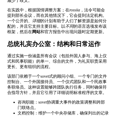
减少了歧义。
在实践中，根据国情调整方案；在
rossiia
，法令可能会
提到部长会议，而在其他情况下，它会提到法定机构。
一个公开的、
详细
的计划有助于人们了解资源是如何分
配的，并且它支持主要目标。以
不同
的语言选项发布该
框架，然后在
网站
和官方报告中出现问题时定期更新。
总统礼宾办公室：结构和日常运作
通过实施一份涵盖所有会议（包括外国人参与、海上仪
式和民事职能）的单一、综合的文件，为礼宾职责采用
更长、更有组织的流程。
该部门依赖于一个sovet式的顾问小组、一个专门的文件
控制台、一个外国接待员、一个仪式团队和一个民政事
务联络员。这种设置能够跨团队执行任务，同时确保符
合指导方针，并且它引用了详细说明标准程序的文章。
咨询职能：sovet协调重大事件的政策调整和跨部
门联络点。
文档控制：维护一个中央存储库，确保列出的记录