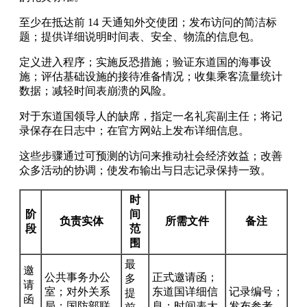
至少在抵达前 14 天通知外交使团；发布访问的简洁标
题；提供详细说明时间表、安全、物流的信息包。
定义进入程序；实施反恐措施；验证东道国的海事设
施；评估基础设施的接待准备情况；收集乘客流量统计
数据；减轻时间表崩溃的风险。
对于东道国领导人的缺席，指定一名礼宾副主任；将记
录保存在日志中；在官方网站上发布详细信息。
这些步骤通过可预测的访问来推动社会经济效益；改善
众多活动的协调；使发布输出与日志记录保持一致。
时
阶
间
负责实体
所需文件
备注
段
范
围
最
邀
公共事务办公
正式邀请函；
多
请
室；对外关系
东道国详细信
记录编号；
提
函
局；国防部联
息；时间表大
发布参考