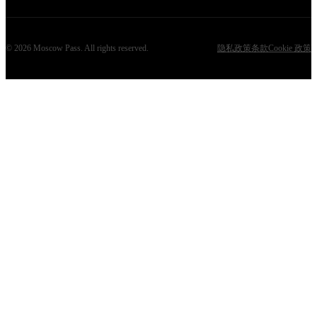
©
2026
Moscow Pass
. All rights reserved.
隐私政策
条款
Cookie 政策