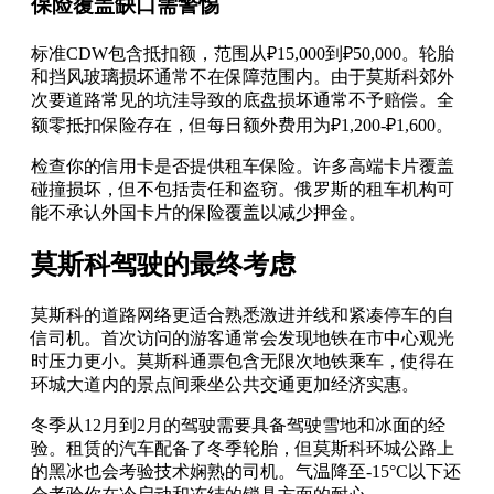
保险覆盖缺口需警惕
标准CDW包含抵扣额，范围从₽15,000到₽50,000。轮胎
和挡风玻璃损坏通常不在保障范围内。由于莫斯科郊外
次要道路常见的坑洼导致的底盘损坏通常不予赔偿。全
额零抵扣保险存在，但每日额外费用为₽1,200-₽1,600。
检查你的信用卡是否提供租车保险。许多高端卡片覆盖
碰撞损坏，但不包括责任和盗窃。俄罗斯的租车机构可
能不承认外国卡片的保险覆盖以减少押金。
莫斯科驾驶的最终考虑
莫斯科的道路网络更适合熟悉激进并线和紧凑停车的自
信司机。首次访问的游客通常会发现地铁在市中心观光
时压力更小。莫斯科通票包含无限次地铁乘车，使得在
环城大道内的景点间乘坐公共交通更加经济实惠。
冬季从12月到2月的驾驶需要具备驾驶雪地和冰面的经
验。租赁的汽车配备了冬季轮胎，但莫斯科环城公路上
的黑冰也会考验技术娴熟的司机。气温降至-15°C以下还