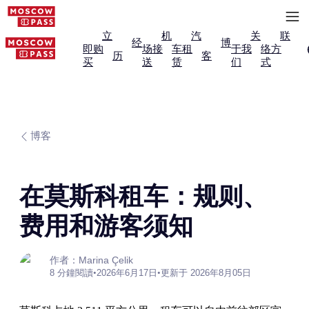
立
机
汽
关
联
经
博
即购
场接
车租
于我
络方
历
客
买
送
赁
们
式
博客
在莫斯科租车：规则、
费用和游客须知
作者：Marina Çelik
8 分鐘閱讀
•
2026年6月17日
•
更新于 2026年8月05日