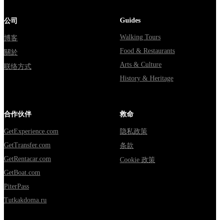
Guides
公司
Walking Tours
博客
Food & Restaurants
關於
Arts & Culture
联络方式
History & Heritage
合作伙伴
救命
GetExperience.com
隐私政策
GetTransfer.com
条款
GetRentacar.com
Cookie 政策
GetBoat.com
PiterPass
Tutkakdoma.ru