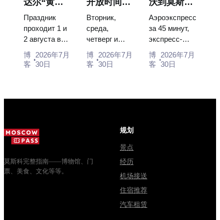
达尔“黄瓜
开放时间、
沃到莫斯科
120 pieces of
and why
Catherine...
节”：门
入场和与克
市中心：乘
flight...
booking the...
Праздник
Вторник,
Аэроэкспресс
票、日期及
里姆林宫的
坐空铁、公
проходит 1 и
среда,
за 45 минут,
2 августа в
четверг и
экспресс-
从莫斯科如
主要混淆
交车或电车
Музее
суббота с
автобус за
何前往
博
2026年7月
博
2026年7月
博
2026年7月
деревянного
10:00 до
450 рублей,
客
30日
客
30日
客
30日
зодчества.
13:00, вход
социальный
Сколько
бесплатный.
автобус и
стоят
Почему
обычная
билеты, как
источники
электричка.
доехать из
расходятся в
Все способы
Москвы
днях, чем
уехать из...
规划
через
Мавзолей
Владими...
от...
景点
莫斯科完整指南——博物馆、门
经历
票、美食、文化等等。
机场接送
住宿推荐
汽车租赁