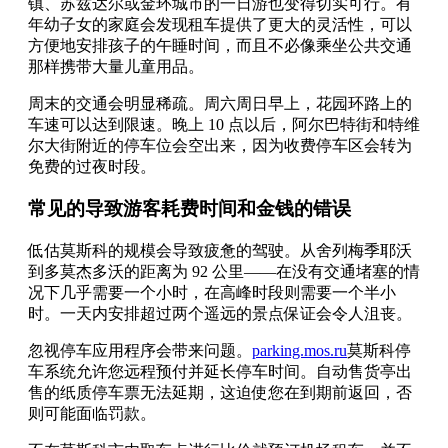
镇、苏兹达尔或金环城市的一日游也变得切实可行。有
年幼子女的家庭会发现租车提供了更大的灵活性，可以
方便地安排孩子的午睡时间，而且不必像乘坐公共交通
那样携带大量儿童用品。
周末的交通会明显稀疏。周六周日早上，花园环路上的
车速可以达到限速。晚上 10 点以后，阿尔巴特街和特维
尔大街附近的停车位会空出来，因为收费停车区会转为
免费的过夜时段。
常见的导致游客耗费时间和金钱的错误
低估莫斯科的规模会导致疲惫的驾驶。从舍列梅季耶沃
到多莫杰多沃的距离为 92 公里——在没有交通堵塞的情
况下几乎需要一个小时，在高峰时段则需要一个半小
时。一天内安排超过两个遥远的景点保证会令人沮丧。
忽视停车应用程序会带来问题。
parking.mos.ru
莫斯科停
车系统允许您远程预付并延长停车时间。自动售货亭出
售的纸质停车票无法延期，这迫使您在到期前返回，否
则可能面临罚款。