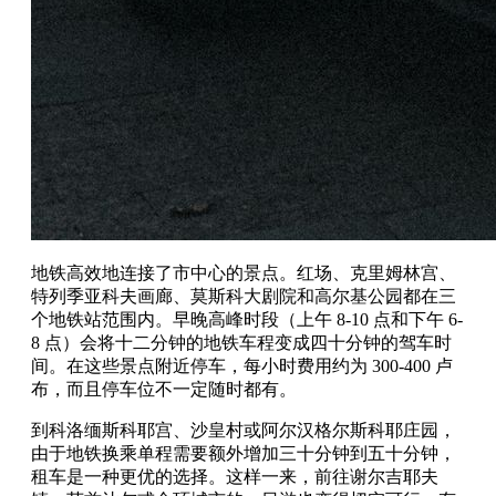
地铁高效地连接了市中心的景点。红场、克里姆林宫、
特列季亚科夫画廊、莫斯科大剧院和高尔基公园都在三
个地铁站范围内。早晚高峰时段（上午 8-10 点和下午 6-
8 点）会将十二分钟的地铁车程变成四十分钟的驾车时
间。在这些景点附近停车，每小时费用约为 300-400 卢
布，而且停车位不一定随时都有。
到科洛缅斯科耶宫、沙皇村或阿尔汉格尔斯科耶庄园，
由于地铁换乘单程需要额外增加三十分钟到五十分钟，
租车是一种更优的选择。这样一来，前往谢尔吉耶夫