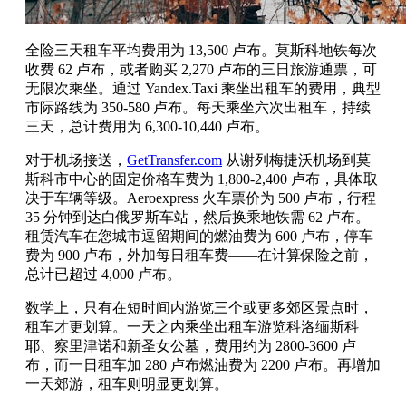
全险三天租车平均费用为 13,500 卢布。莫斯科地铁每次
收费 62 卢布，或者购买 2,270 卢布的三日旅游通票，可
无限次乘坐。通过 Yandex.Taxi 乘坐出租车的费用，典型
市际路线为 350-580 卢布。每天乘坐六次出租车，持续
三天，总计费用为 6,300-10,440 卢布。
对于机场接送，
GetTransfer.com
从谢列梅捷沃机场到莫
斯科市中心的固定价格车费为 1,800-2,400 卢布，具体取
决于车辆等级。Aeroexpress 火车票价为 500 卢布，行程
35 分钟到达白俄罗斯车站，然后换乘地铁需 62 卢布。
租赁汽车在您城市逗留期间的燃油费为 600 卢布，停车
费为 900 卢布，外加每日租车费——在计算保险之前，
总计已超过 4,000 卢布。
数学上，只有在短时间内游览三个或更多郊区景点时，
租车才更划算。一天之内乘坐出租车游览科洛缅斯科
耶、察里津诺和新圣女公墓，费用约为 2800-3600 卢
布，而一日租车加 280 卢布燃油费为 2200 卢布。再增加
一天郊游，租车则明显更划算。