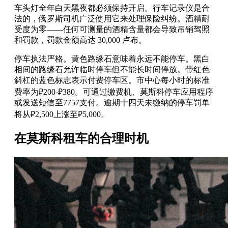
车头灯全年白天黑夜都必须保持开启。行车记录仪是合
法的，俄罗斯司机广泛使用它来处理保险纠纷。酒精耐
受度为零——任何可测量的酒精含量都会导致吊销驾照
和罚款，罚款金额高达 30,000 卢布。
停车执法严格。黄色路缘石意味着永远不能停车。黑白
相间的路缘石允许临时停车但不能长时间停放。带红色
斜杠的蓝色标志表示付费停车区。市中心每小时的标准
费率为₽200-₽380。可通过缴费机、莫斯科停车应用程序
或发送短信至7757支付。逾期十四天未缴纳的停车罚单
将从₽2,500上涨至₽5,000。
在莫斯科租车的合理时机