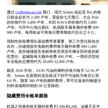
通过
GetRentacar.com
预订，现代 Solaris 或起亚 Rio 的每
日租金起价为 2,200 卢布，需提前七天预订。大众 Polo
的价格约为 3,400 卢布，丰田 RAV4 的价格约为 5,800
卢布。与市中心地点相比，机场取车服务额外收费 600-
900 卢布。每周租金可将每日费率降低约百分之十八。
强制性保险费用比基础费率更重要。第三方责任险包含
在内，但碰撞损失免赔的费用每天额外收费 900-1,400
卢布。放弃碰撞损失免赔将使您承担车辆全部价值的赔
偿责任。盗竊险每天额外收费 400 卢布。一周经济型轿
车全险的总费用约为 28,000-32,000 卢布。
截至 2026 年初，AI-95 汽油的燃料价格为每升 52-56 卢
布。Solaris 在莫斯科混合路况下的平均油耗为每百公里
6.8 升。预算 380 卢布的燃料费用，即可往返谢列梅捷沃
到科洛缅斯科耶的 68 公里路程。
隐藏费用令账单膨胀
机场之间单程租车额外收费 ₽3,500-₽4,200。油量不足半