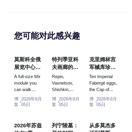
您可能对此感兴趣
莫斯科全俄
特列季亚科
克里姆林宫
展览中心
夫画廊的杰
军械库珍
“宇宙馆”：
作：值得为
宝：法贝热
A full-size Mir
Repin,
Ten Imperial
俄罗斯最大
此安排行程
彩蛋、宝座
module you
Vasnetsov,
Fabergé eggs,
can walk
Shishkin,
the Cap of
的太空展览
的画作
与加冕礼服
through, the
Vrubel, Serov
Monomakh,
馆内景
博
2026年8月
博
2026年8月
博
2026年8月
Energia–
and Surikov
the double
客
05日
客
05日
客
05日
Buran model,
— the works
throne of two
scorched
that stop
boy tsars and
descent
people, where
the coronation
2026年苏兹
列宁陵墓：
从多莫杰多
capsules and
they hang,
dress of