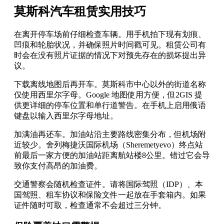
莫斯科汽车租赁实用技巧
在离开停车场前仔细检查车辆。用手机拍下现有划痕、
凹痕和轮胎状况，并确保照片时间戳可见。租赁公司有
时会在没有照片证据的情况下对预先存在的损坏提出异
议。
下载离线地图后再开车。莫斯科市中心以外的街道名称
仅使用西里尔字母。Google 地图使用方便，但2GIS 提
供更详细的停车位置和单行道警告。在手机上启用俄语
键盘以输入西里尔字母地址。
加满油再还车。加油站沿主要路线密集分布，但机场附
近较少。舍列梅捷沃国际机场（Sheremetyevo）终点站
前最后一家方便的加油站距离航站楼8公里。错过它会导
致你支付高昂的加油费。
交通警察会随机检查证件。请将国际驾照（IDP）、本
国驾照、租车协议和保险文件一起放在手套箱内。如果
证件随时可取，检查通常不会超过三分钟。