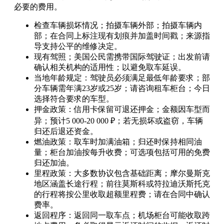
必要的费用。
检查车辆损坏情况；拍摄车辆外部；拍摄车辆内
部；在合同上标注现有划痕并加盖时间戳；来源指
导支持公平的维修决定。
现有驾照；美国公民需携带国际驾驶证；出发前请
确认相关机构的适用性；以避免取车延误。
当地年龄规定：驾驶员必须满足最低年龄要求；部
分车辆需年满23岁或25岁；请咨询租车柜台；今日
选择符合要求的车型。
押金政策：信用卡保留可退还押金；金额因车型而
异；预计5 000-20 000 ₽；若无损坏或盗窃，车辆
归还后退还资金。
燃油政策：取车时加满油箱；归还时保持相同油
量；柜台加油按每升收费；可选项包括可用的免费
归还加油。
里程政策：大多数协议包含基础距离；摩尔曼斯克
地区涵盖长途行程；前往莫斯科或符拉迪沃斯托克
的行程将按公里收取超额里程费；请在合同中确认
费率。
返回程序：返回同一取车点；机场柜台可能收取跨