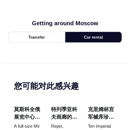
Getting around Moscow
Transfer
Car rental
您可能对此感兴趣
莫斯科全俄
特列季亚科
克里姆林宫
展览中心
夫画廊的杰
军械库珍
“宇宙馆”：
作：值得为
宝：法贝热
A full-size Mir
Repin,
Ten Imperial