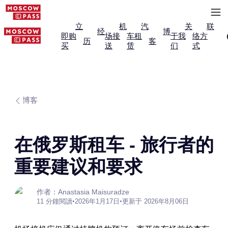
立
机
汽
关
联
经
博
即购
场接
车租
于我
络方
历
客
买
送
赁
们
式
博客
在俄罗斯租车 - 旅行者的
重要建议和要求
作者：Anastasia Maisuradze
11 分鐘閱讀
•
2026年1月17日
•
更新于 2026年8月06日