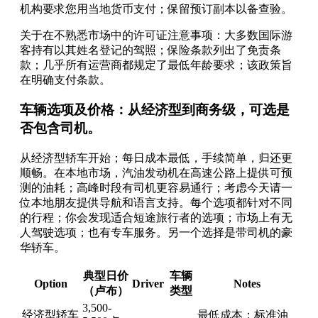
机构要求您用当地货币支付；保留预订副本以备查验。
关于在不熟悉市场中的许可证注意事项：大多数国际游
客持有以其姓名登记的驾照；保险条款列出了免责条
款；几乎所有运营商都规定了最低年龄要求；该政策旨
在明确支付条款。
车辆选项及价格：从经济型到商务级，可选是
否包含司机。
从经济型轿车开始；每日成本最低，手续简单，归还更
顺畅。在本地市场，汽油发动机在高速公路上提供可预
测的油耗；高峰时段有司机更容易通行；考虑今天请一
位本地朋友提供导航和语言支持。每个选项都针对不同
的行程；你会发现适合短途旅行者的选项；市场上有无
人驾驶选项；也有专车服务。另一个选择是带司机的豪
华轿车。
典型日价
车辆
Option
Driver
Notes
（卢布）
类型
3,500-
经济型轿车
最低成本；标准油