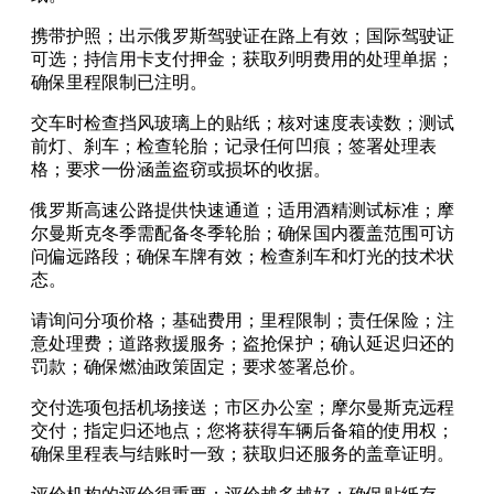
携带护照；出示俄罗斯驾驶证在路上有效；国际驾驶证
可选；持信用卡支付押金；获取列明费用的处理单据；
确保里程限制已注明。
交车时检查挡风玻璃上的贴纸；核对速度表读数；测试
前灯、刹车；检查轮胎；记录任何凹痕；签署处理表
格；要求一份涵盖盗窃或损坏的收据。
俄罗斯高速公路提供快速通道；适用酒精测试标准；摩
尔曼斯克冬季需配备冬季轮胎；确保国内覆盖范围可访
问偏远路段；确保车牌有效；检查刹车和灯光的技术状
态。
请询问分项价格；基础费用；里程限制；责任保险；注
意处理费；道路救援服务；盗抢保护；确认延迟归还的
罚款；确保燃油政策固定；要求签署总价。
交付选项包括机场接送；市区办公室；摩尔曼斯克远程
交付；指定归还地点；您将获得车辆后备箱的使用权；
确保里程表与结账时一致；获取归还服务的盖章证明。