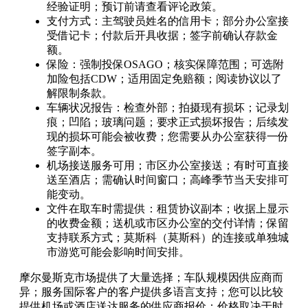
经验证明；预订前请查看评论政策。
支付方式：主驾驶员姓名的信用卡；部分办公室接
受借记卡；付款后开具收据；签字前确认存款金
额。
保险：强制投保OSAGO；核实保障范围；可选附
加险包括CDW；适用固定免赔额；阅读协议以了
解限制条款。
车辆状况报告：检查外部；拍摄现有损坏；记录划
痕；凹陷；玻璃问题；要求正式损坏报告；后续发
现的损坏可能会被收费；您需要从办公室获得一份
签字副本。
机场接送服务可用；市区办公室接送；有时可直接
送至酒店；需确认时间窗口；高峰季节当天安排可
能变动。
文件在取车时需提供：租赁协议副本；收据上显示
的收费金额；送机或市区办公室的交付详情；保留
支持联系方式；莫斯科（莫斯科）的连接或单独城
市游览可能会影响时间安排。
摩尔曼斯克市场提供了大量选择；车队规模因供应商而
异；服务国际客户的客户提供多语言支持；您可以比较
提供机场或酒店送达服务的供应商报价；价格取决于时