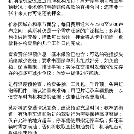
机场接机应仅通过持牌机构预订；离开停车场前检查车
辆状况；要求签订明确赔偿条款的直接合同；您需要一
张卡来支付可退还的押金。
价格因城市和季节而异，每日费用通常在2500至5000卢
布之间；莫斯科仍是一个需求旺盛的广泛枢纽；多家机
构提供周套餐，降低每日费用；押金将从卡中扣除；退
款将在检查后的几个工作日内完成。
查看责任限额信息；基本保险已包含；可选的碰撞损失
赔偿减少责任；要求书面保单列出组成部分，如免赔
额、保险期限、排除事项；实际在交接时发现的预先存
在的损坏可减少争议；旅途中提供24/7帮助。
进行轻度预检查，检查备胎、工具包、千斤顶、备用灯
泡等配件；确认油量表准确；用照片记录车辆损伤，以
便交车时向机构提供证据；这能让行程更顺利。
莫斯科的交通情况复杂，建议预留充足时间；狭窄的街
道、有轨电车道和激进的驾驶行为需要保持高度警惕；
仅在允许的地方超车；停车需使用指定停车场；归还车
辆时需加满油，否则将收取直接加油费用；机场柜台可
提供快速协助。