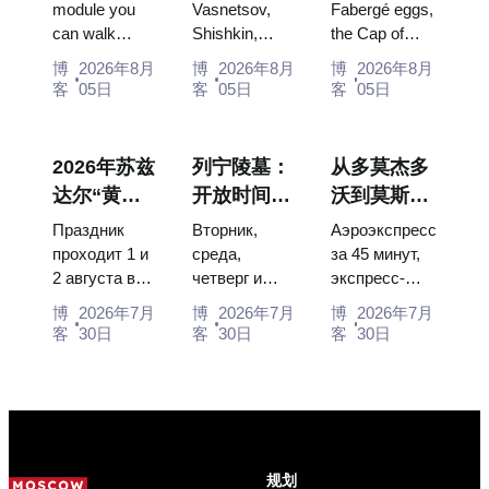
俄罗斯最大
此安排行程
彩蛋、宝座
module you
Vasnetsov,
Fabergé eggs,
can walk
Shishkin,
the Cap of
的太空展览
的画作
与加冕礼服
through, the
Vrubel, Serov
Monomakh,
馆内景
博
2026年8月
博
2026年8月
博
2026年8月
Energia–
and Surikov
the double
客
05日
客
05日
客
05日
Buran model,
— the works
throne of two
scorched
that stop
boy tsars and
descent
people, where
the coronation
2026年苏兹
列宁陵墓：
从多莫杰多
capsules and
they hang,
dress of
达尔“黄瓜
开放时间、
沃到莫斯科
120 pieces of
and why
Catherine...
节”：门
入场和与克
市中心：乘
flight...
booking the...
Праздник
Вторник,
Аэроэкспресс
票、日期及
里姆林宫的
坐空铁、公
проходит 1 и
среда,
за 45 минут,
2 августа в
четверг и
экспресс-
从莫斯科如
主要混淆
交车或电车
Музее
суббота с
автобус за
何前往
博
2026年7月
博
2026年7月
博
2026年7月
деревянного
10:00 до
450 рублей,
客
30日
客
30日
客
30日
зодчества.
13:00, вход
социальный
Сколько
бесплатный.
автобус и
стоят
Почему
обычная
билеты, как
источники
электричка.
доехать из
расходятся в
Все способы
Москвы
днях, чем
уехать из...
规划