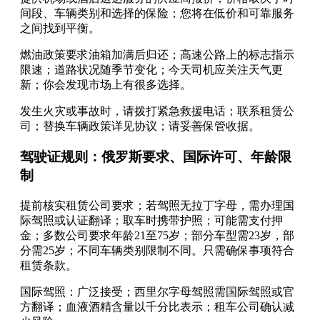
间段、车辆类别和选择的保险；您将在低价和可靠服务
之间找到平衡。
燃油政策要求油箱加满后归还；高速公路上的标志指示
限速；道路状况随季节变化；今天司机应关注天气更
新；你会发现市场上有很多选择。
发生火灾或事故时，请拨打紧急救援电话；联系租赁公
司；替换车辆政策详见协议；请妥善保管收据。
驾驶证规则：俄罗斯要求、国际许可、年龄限
制
提前核实租赁公司要求；若驾照无拉丁字母，需办理国
际驾照或认证翻译；取车时携带护照；可能需支付押
金；多数公司要求年龄21至75岁；部分车型需23岁，部
分需25岁；不同车辆类别限制不同。只需确保事项符合
租赁条款。
国际驾照：广泛接受；西里尔字母驾照需国际驾照或官
方翻译；血液酒精含量以千分比表示；租车公司确认减