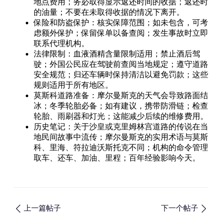
地点费用；务必取得显示返还时间的收据；返还时
的油量；不要在未取得收据的情况下离开。
保险和防盗保护：核实保障范围；如未包含，可考
虑额外保护；保留保单以备查阅；发生事故时立即
联系代理机构。
法律限制：血液酒精含量限制适用；禁止酒后驾
驶；外国公民应在驾驶前查阅当地规定；遵守道路
安全规范；归还车辆时保持清洁以避免罚款；这些
规则适用于所有地区。
莫斯科道路准备：摩尔曼斯克的天气会导致路面结
冰；冬季轮胎必备；如有建议，携带防滑链；检查
轮胎、雨刷器和灯光；这能减少后续的维修费用。
历史笔记：关于沙皇或克里姆林宫道路的传说在当
地民间故事中流传；摩尔曼斯克的实用术语与莫斯
科、里海、符拉迪沃斯托克不同；机构的命令管理
取车、还车、加油、里程；百年经验影响今天。
上一篇帖子
下一个帖子