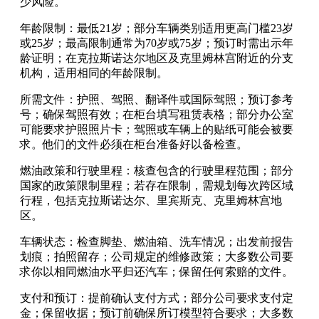
少风险。
年龄限制：最低21岁；部分车辆类别适用更高门槛23岁
或25岁；最高限制通常为70岁或75岁；预订时需出示年
龄证明；在克拉斯诺达尔地区及克里姆林宫附近的分支
机构，适用相同的年龄限制。
所需文件：护照、驾照、翻译件或国际驾照；预订参考
号；确保驾照有效；在柜台填写租赁表格；部分办公室
可能要求护照照片卡；驾照或车辆上的贴纸可能会被要
求。他们的文件必须在柜台准备好以备检查。
燃油政策和行驶里程：核查包含的行驶里程范围；部分
国家的政策限制里程；若存在限制，需规划每次跨区域
行程，包括克拉斯诺达尔、里宾斯克、克里姆林宫地
区。
车辆状态：检查脚垫、燃油箱、洗车情况；出发前报告
划痕；拍照留存；公司规定的维修政策；大多数公司要
求你以相同燃油水平归还汽车；保留任何索赔的文件。
支付和预订：提前确认支付方式；部分公司要求支付定
金；保留收据；预订前确保所订模型符合要求；大多数