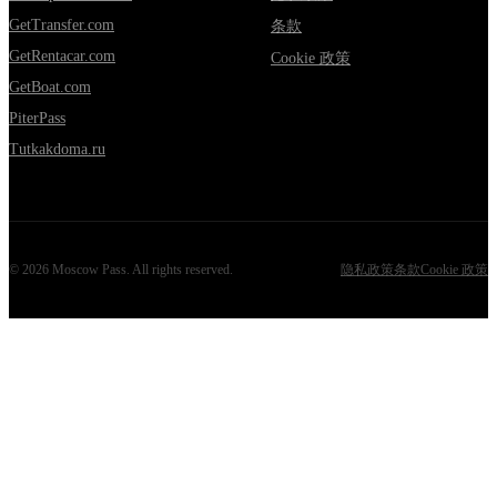
GetTransfer.com
条款
GetRentacar.com
Cookie 政策
GetBoat.com
PiterPass
Tutkakdoma.ru
©
2026
Moscow Pass
. All rights reserved.
隐私政策
条款
Cookie 政策