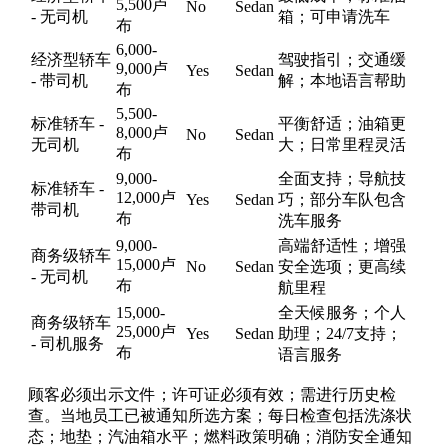
5,500卢
No
Sedan
- 无司机
箱；可申请洗车
布
6,000-
经济型轿车
驾驶指引；交通缓
9,000卢
Yes
Sedan
- 带司机
解；本地语言帮助
布
5,500-
标准轿车 -
平衡舒适；油箱更
8,000卢
No
Sedan
无司机
大；日常里程灵活
布
9,000-
全面支持；导航技
标准轿车 -
12,000卢
Yes
Sedan
巧；部分车队包含
带司机
布
洗车服务
9,000-
高端舒适性；增强
商务级轿车
15,000卢
No
Sedan
安全选项；更高续
- 无司机
布
航里程
15,000-
全天候服务；个人
商务级轿车
25,000卢
Yes
Sedan
助理；24/7支持；
- 司机服务
布
语言服务
顾客必须出示文件；许可证必须有效；需进行历史检
查。当地员工已被通知所选方案；每日检查包括洗涤状
态；地垫；汽油箱水平；燃料政策明确；消防安全通知