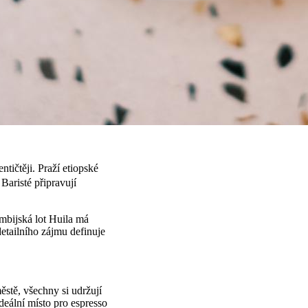
tičtěji. Praží etiopské
Baristé připravují
umbijská lot Huila má
detailního zájmu definuje
stě, všechny si udržují
ideální místo pro espresso