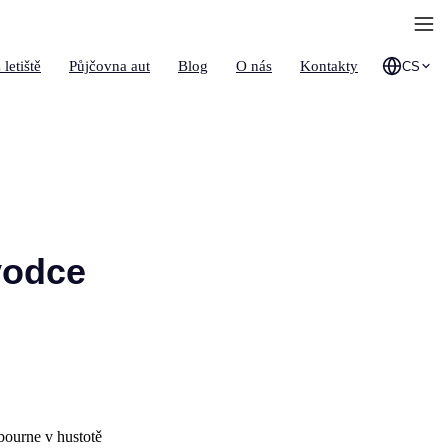
 letiště
Půjčovna aut
Blog
O nás
Kontakty
CS
vodce
bourne v hustotě