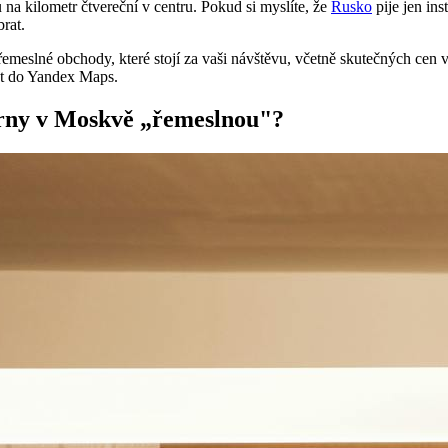
 na kilometr čtvereční v centru. Pokud si myslíte, že
Rusko
pije jen ins
brat.
meslné obchody, které stojí za vaši návštěvu, včetně skutečných cen v
at do Yandex Maps.
árny v Moskvě „řemeslnou"?