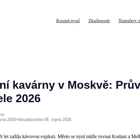
Koupit nyní
Zkušenosti
Transfery z
lní kavárny v Moskvě: Prů
ele 2026
hs
•
rvna 2026
Aktualizováno 06. srpna 2026
t let zažila kávovou explozi. Město se nyní může rovnat Kodani a Mel