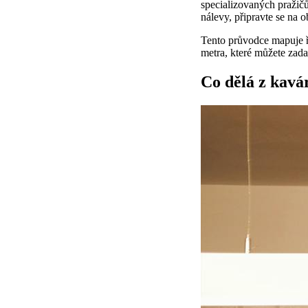
specializovaných pražičů
nálevy, připravte se na o
Tento průvodce mapuje ře
metra, které můžete zad
Co dělá z kav