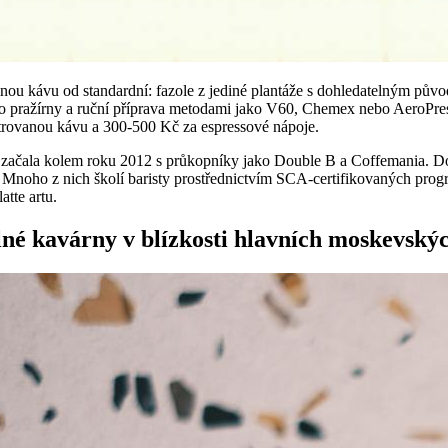
lnou kávu od standardní: fazole z jediné plantáže s dohledatelným půvo
 pražírny a ruční příprava metodami jako V60, Chemex nebo AeroPres
ltrovanou kávu a 300-500 Kč za espressové nápoje.
začala kolem roku 2012 s průkopníky jako Double B a Coffemania. D
 Mnoho z nich školí baristy prostřednictvím SCA-certifikovaných prog
atte artu.
lné kavárny v blízkosti hlavních moskevsk