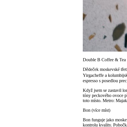
Double B Coffee & Tea 
Dědeček moskevské třetí 
Yirgacheffe a kolumbijsk
espresso s posedlou prec
Když jsem se zastavil lon
tóny peckového ovoce při
toto místo. Metro: Maja
Bon (více míst)
Bon funguje jako moskevs
kontrolu kvality. Pobočka