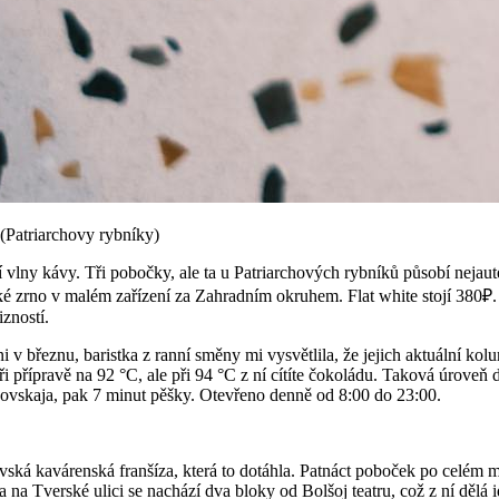
(Patriarchovy rybníky)
vlny kávy. Tři pobočky, ale ta u Patriarchových rybníků působí nejauten
é zrno v malém zařízení za Zahradním okruhem. Flat white stojí 380₽. 
izností.
i v březnu, baristka z ranní směny mi vysvětlila, že jejich aktuální kol
 přípravě na 92 °C, ale při 94 °C z ní cítíte čokoládu. Taková úroveň 
kovskaja, pak 7 minut pěšky. Otevřeno denně od 8:00 do 23:00.
ká kavárenská franšíza, která to dotáhla. Patnáct poboček po celém mě
 na Tverské ulici se nachází dva bloky od Bolšoj teatru, což z ní dělá 