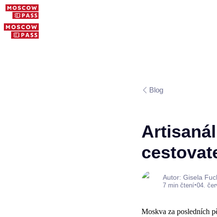
Blog
Artisaná
cestovat
Autor: Gisela Fuc
•
7 min čtení
04. če
Moskva za posledních pě