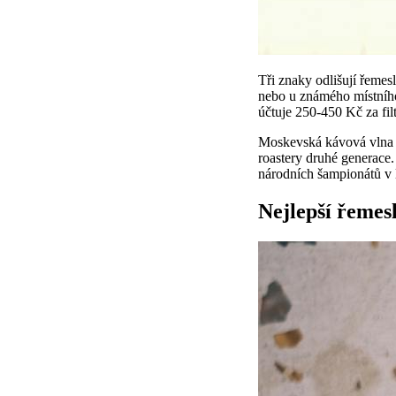
Tři znaky odlišují řemes
nebo u známého místního
účtuje 250-450 Kč za fi
Moskevská kávová vlna 
roastery druhé generace.
národních šampionátů v l
Nejlepší řemes