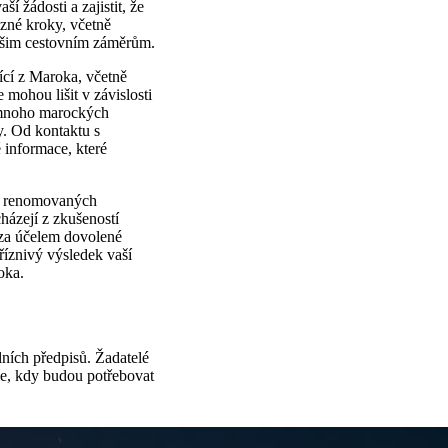
í žádosti a zajistit, že
zné kroky, včetně
vašim cestovním záměrům.
ící z Maroka, včetně
 mohou lišit v závislosti
t mnoho marockých
y. Od kontaktu s
 informace, které
 a renomovaných
cházejí z zkušeností
 za účelem dovolené
říznivý výsledek vaší
oka.
lních předpisů. Žadatelé
ce, kdy budou potřebovat