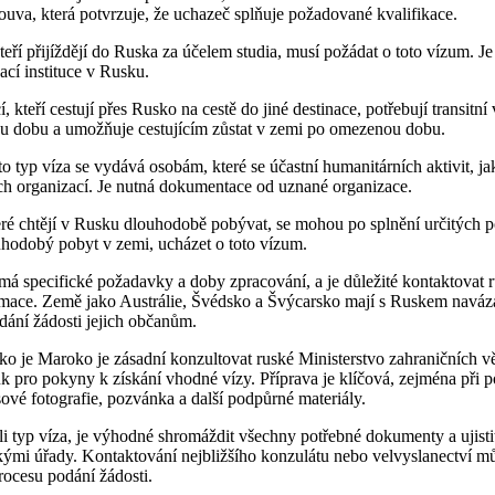
uva, která potvrzuje, že uchazeč splňuje požadované kvalifikace.
teří přijíždějí do Ruska za účelem studia, musí požádat o toto vízum. Je
cí instituce v Rusku.
í, kteří cestují přes Rusko na cestě do jiné destinace, potřebují transitn
ou dobu a umožňuje cestujícím zůstat v zemi po omezenou dobu.
 typ víza se vydává osobám, které se účastní humanitárních aktivit, ja
h organizací. Je nutná dokumentace od uznané organizace.
eré chtějí v Rusku dlouhodobě pobývat, se mohou po splnění určitých 
hodobý pobyt v zemi, ucházet o toto vízum.
má specifické požadavky a doby zpracování, a je důležité kontaktovat 
mace. Země jako Austrálie, Švédsko a Švýcarsko mají s Ruskem naváza
dání žádosti jejich občanům.
ako je Maroko je zásadní konzultovat ruské Ministerstvo zahraničních vě
k pro pokyny k získání vhodné vízy. Příprava je klíčová, zejména při 
vé fotografie, pozvánka a další podpůrné materiály.
li typ víza, je výhodné shromáždit všechny potřebné dokumenty a ujistit
kými úřady. Kontaktování nejbližšího konzulátu nebo velvyslanectví mů
rocesu podání žádosti.