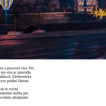
za a pracovní víza. Pro
typ víza je zpravidla
plánech. Elektronická
oces podání žádosti.
vat se svými
ederální služba pro
povídaly předpisům