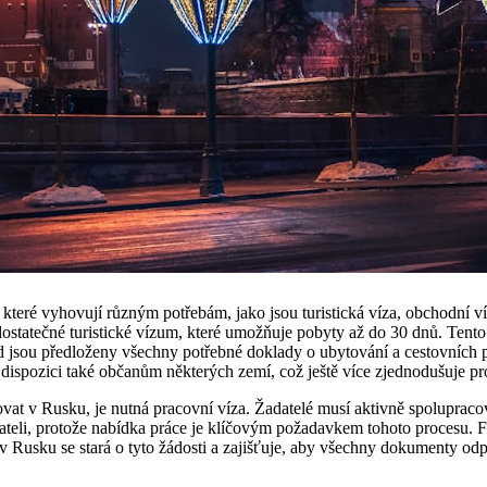
, které vyhovují různým potřebám, jako jsou turistická víza, obchodní ví
dostatečné turistické vízum, které umožňuje pobyty až do 30 dnů. Tento 
d jsou předloženy všechny potřebné doklady o ubytování a cestovních 
k dispozici také občanům některých zemí, což ještě více zjednodušuje pr
acovat v Rusku, je nutná pracovní víza. Žadatelé musí aktivně spolupraco
ateli, protože nabídka práce je klíčovým požadavkem tohoto procesu. F
usku se stará o tyto žádosti a zajišťuje, aby všechny dokumenty od