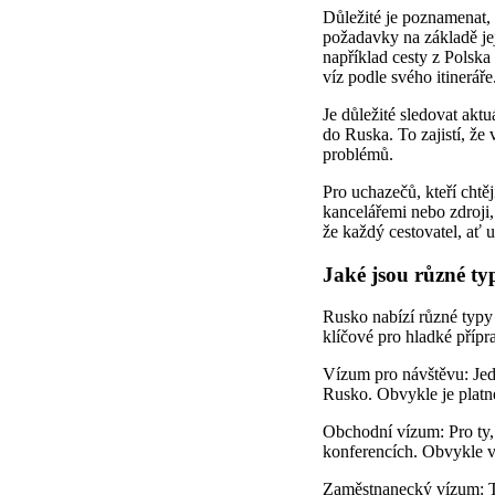
Důležité je poznamenat,
požadavky na základě jej
například cesty z Polska
víz podle svého itineráře
Je důležité sledovat akt
do Ruska. To zajistí, že
problémů.
Pro uchazečů, kteří chtě
kancelářemi nebo zdroji, 
že každý cestovatel, ať
Jaké jsou různé ty
Rusko nabízí různé typy
klíčové pro hladké přípra
Vízum pro návštěvu: Jedn
Rusko. Obvykle je platn
Obchodní vízum: Pro ty, 
konferencích. Obvykle v
Zaměstnanecký vízum: Tot