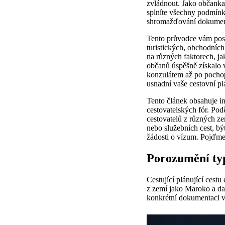
zvládnout. Jako občanka/o
splníte všechny podmínk
shromažďování dokumentů
Tento průvodce vám posky
turistických, obchodních
na různých faktorech, ja
občanů úspěšně získalo 
konzulátem až po pochop
usnadní vaše cestovní pl
Tento článek obsahuje 
cestovatelských fór. Podě
cestovatelů z různých ze
nebo služebních cest, b
žádosti o vízum. Pojďme
Porozumění typ
Cestující plánující cest
z zemí jako Maroko a dal
konkrétní dokumentaci v 