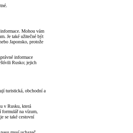
tné.
ší informace. Mohou vám
m. Je také užitečné být
 nebo Japonsko, protože
správné informace
tívili Rusko; jejich
jí turistická, obchodní a
lu v Rusku, která
í formulář na vízum,
e se také cestovní
 pasu musí uchazeč