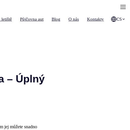
 letiště
Půjčovna aut
Blog
O nás
Kontakty
CS
a – Úplný
ím jej můžete snadno