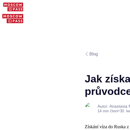
Blog
Jak získ
průvodce
Autor: Anastasia
•
14 min čtení
30. l
Získání víza do Ruska z