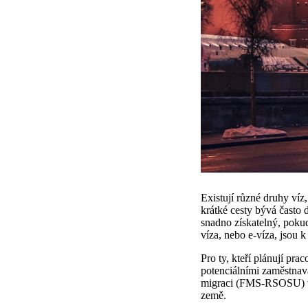
Existují různé druhy víz
krátké cesty bývá často 
snadno získatelný, poku
víza, nebo e-víza, jsou 
Pro ty, kteří plánují pr
potenciálními zaměstnav
migraci (FMS-RSOSU) v R
země.