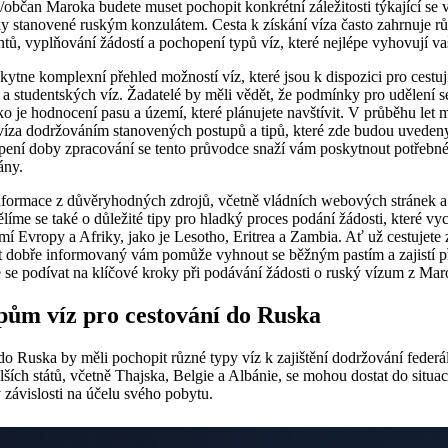
bčan Maroka budete muset pochopit konkrétní záležitosti týkající se vaš
y stanovené ruským konzulátem. Cesta k získání víza často zahrnuje rů
, vyplňování žádostí a pochopení typů víz, které nejlépe vyhovují 
tne komplexní přehled možností víz, které jsou k dispozici pro cestuj
 a studentských víz. Žadatelé by měli vědět, že podmínky pro udělení se
ko je hodnocení pasu a území, které plánujete navštívit. V průběhu le
víza dodržováním stanovených postupů a tipů, které zde budou uveden
ení doby zpracování se tento průvodce snaží vám poskytnout potřebné
ány.
informace z důvěryhodných zdrojů, včetně vládních webových stránek
líme se také o důležité tipy pro hladký proces podání žádosti, které vy
mí Evropy a Afriky, jako je Lesotho, Eritrea a Zambia. Ať už cestujete
ýt dobře informovaný vám pomůže vyhnout se běžným pastím a zajistí p
 se podívat na klíčové kroky při podávání žádosti o ruský vízum z Mar
ům víz pro cestování do Ruska
u do Ruska by měli pochopit různé typy víz k zajištění dodržování federá
ších států, včetně Thajska, Belgie a Albánie, se mohou dostat do situa
závislosti na účelu svého pobytu.