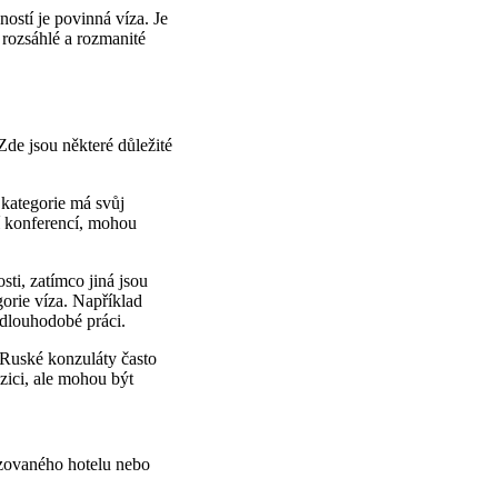
stí je povinná víza. Je
o rozsáhlé a rozmanité
de jsou některé důležité
 kategorie má svůj
ní konferencí, mohou
ti, zatímco jiná jsou
gorie víza. Například
 dlouhodobé práci.
 Ruské konzuláty často
zici, ale mohou být
izovaného hotelu nebo