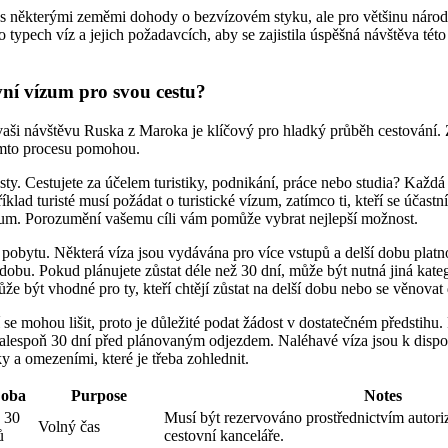
s některými zeměmi dohody o bezvízovém styku, ale pro většinu národno
 typech víz a jejich požadavcích, aby se zajistila úspěšná návštěva tét
vní vízum pro svou cestu?
aši návštěvu Ruska z Maroka je klíčový pro hladký průběh cestování. Z
tomto procesu pomohou.
esty. Cestujete za účelem turistiky, podnikání, práce nebo studia? Každá
íklad turisté musí požádat o turistické vízum, zatímco ti, kteří se účast
um. Porozumění vašemu cíli vám pomůže vybrat nejlepší možnost.
pobytu. Některá víza jsou vydávána pro více vstupů a delší dobu platnos
dobu. Pokud plánujete zůstat déle než 30 dní, může být nutná jiná kate
že být vhodné pro ty, kteří chtějí zůstat na delší dobu nebo se věnovat
e mohou lišit, proto je důležité podat žádost v dostatečném předstihu.
 alespoň 30 dní před plánovaným odjezdem. Naléhavé víza jsou k dispo
y a omezeními, které je třeba zohlednit.
oba
Purpose
Notes
 30
Musí být rezervováno prostřednictvím autor
Volný čas
ů
cestovní kanceláře.