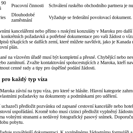
 90
Pracovní činnosti
Schválení ruského obchodního partnera je nu
ů
Dlouhodobé
ies
Vyžaduje se federální povolovací dokument.
zaměstnání
ovními kancelářemi nebo přímo s ruskými konzuláty v Maroku pro dal
 konkrétních požadavků a potřebné dokumentace pro vaši žádost o vízu
isů týkajících se dalších zemí, které můžete navštívit, jako je Kanada
ovní plán.
né na vízovém úřadě musí být kompletní a přesné. Chybějící nebo ne
bo zamítnutí. Zvažte kontaktování spolucestujících z Maroka, kteří navš
nout cenné rady a tipy pro úspěšné podání žádosti.
 pro každý typ víza
aroka závisí na typu víza, pro které se hlásíte. Hlavní kategorie zahrnu
s vlastními požadavky na dokumenty a podmínkami pro udělení.
í uchazeči předložit pozvánku od zapsané cestovní kanceláře nebo hote
stovní uspořádání. Kromě toho musí cizinci předložit vyplněný žádostn
ěma volnými stranami a nedávný fotografický pasový snímek. Doporučuj
 dobu pobytu.
aduje rozsáhlejší dokumentaci. K vyplněnému žádostnímu formuláři a