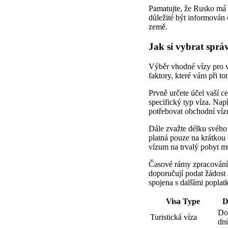
Pamatujte, že Rusko má 
důležité být informován o
země.
Jak si vybrat sprá
Výběr vhodné vízy pro v
faktory, které vám při 
Prvně určete účel vaší c
specifický typ víza. Např
potřebovat obchodní víz
Dále zvažte délku svého 
platná pouze na krátkou 
vízum na trvalý pobyt mů
Časové rámy zpracování s
doporučují podat žádost
spojena s dalšími poplatk
Visa Type
D
Do
Turistická víza
dn