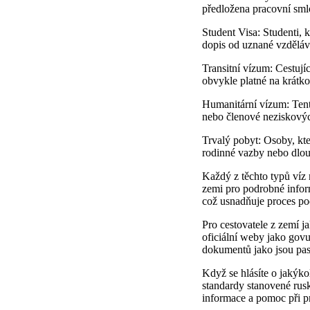
předložena pracovní smlo
Student Visa: Studenti, k
dopis od uznané vzděláva
Transitní vízum: Cestujíc
obvykle platné na krátk
Humanitární vízum: Tento
nebo členové neziskovýc
Trvalý pobyt: Osoby, kt
rodinné vazby nebo dlou
Každý z těchto typů víz 
zemi pro podrobné infor
což usnadňuje proces po
Pro cestovatele z zemí j
oficiální weby jako govu
dokumentů jako jsou paso
Když se hlásíte o jakýko
standardy stanovené rus
informace a pomoc při p