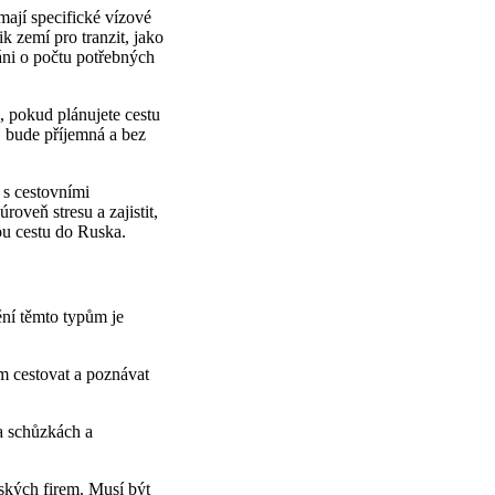
ají specifické vízové
 zemí pro tranzit, jako
váni o počtu potřebných
i, pokud plánujete cestu
, bude příjemná a bez
 s cestovními
roveň stresu a zajistit,
ou cestu do Ruska.
ění těmto typům je
ům cestovat a poznávat
a schůzkách a
ských firem. Musí být