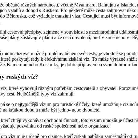
 že občané různých národností, včetně Myanmaru, Bahrajnu a Islandu, m
ich vztahů a dohod s Ruskem. Pro některé může cesta zahrnovat několik
 do Běloruska, což vyžaduje tranzitní víza. Cestující musí být informo
.
uální cestovní předpisy, zejména v souvislosti s mezinárodními událostm
 vaše plány zůstávají v plánu a že celá dovolená, buď v zimě nebo v létě
jí minimalizovat možné problémy během své cesty, je vhodné se poradit
které poskytují rady k efektivnímu získání víz. To může výrazně snížit ú
 už z Kamerunu nebo Kostariky, je dobře připraven na svou dobrodružn
py ruských víz?
 víz, které vyhovují různým potřebám cestovatelů a obyvatel. Porozum
vy cest. Nejběžnější typy víz zahrnují:
á se o nejtypičtější vízum pro turistické účely, které umožňuje cizinc
é na krátkou dobu a může být jedno- nebo dvouleté.
kteří chtějí vykonávat obchodní činnosti, toto vízum umožňuje účast n
yžaduje pozvánku od ruské společnosti nebo organizace.
o vízum je určené pro cizince, kteří získali nabídku zaměstnání od ru