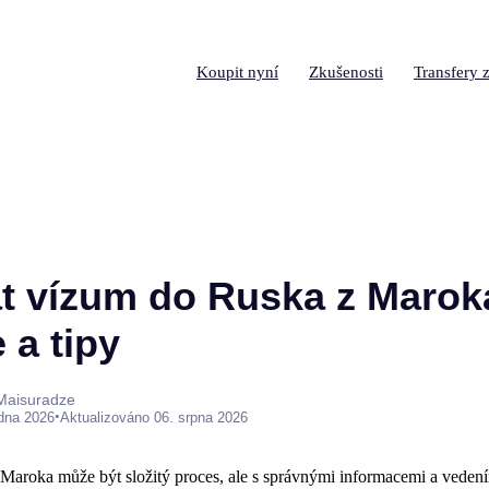
Koupit nyní
Zkušenosti
Transfery z
at vízum do Ruska z Marok
 a tipy
 Maisuradze
•
edna 2026
Aktualizováno 06. srpna 2026
 Maroka může být složitý proces, ale s správnými informacemi a veden