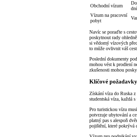
Do
Obchodní vízum
dn
Vízum na pracovní
Var
pobyt
Navíc se poraďte s cest
poskytnout rady ohledně
si vědomý vízových předp
to může ovlivnit váš cest
Poslední dokumenty poda
mohou vést k prodlení ne
zkušenosti mohou poskyt
Klíčové požadavky
Získání víza do Ruska z M
studentská víza, každá 
Pro turistickou vízu mus
potvrzuje ubytování a ce
platný pas s alespoň dv
pojištění, které pokrývá
Vízum pro podnikání vyž