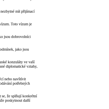
 nezbytné mít přijímací
í vízum. Toto vízum je
ko jsou dobrovolníci
podmínek, jako jsou
ruské konzuláty ve vaší
né diplomatické vztahy,
cí nebo navštívit
podávání potřebných
 se, že splňují konkrétní
že poskytnout další