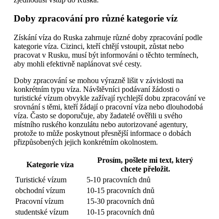
Doby zpracování pro různé kategorie víz
Získání víza do Ruska zahrnuje různé doby zpracování podle
kategorie víza. Cizinci, kteří chtějí vstoupit, zůstat nebo
pracovat v Rusku, musí být informováni o těchto termínech,
aby mohli efektivně naplánovat své cesty.
Doby zpracování se mohou výrazně lišit v závislosti na
konkrétním typu víza. Návštěvníci podávaní žádosti o
turistické vízum obvykle zažívají rychlejší dobu zpracování ve
srovnání s těmi, kteří žádají o pracovní víza nebo dlouhodobá
víza. Často se doporučuje, aby žadatelé ověřili u svého
místního ruského konzulátu nebo autorizované agentury,
protože to může poskytnout přesnější informace o dobách
přizpůsobených jejich konkrétním okolnostem.
Prosím, pošlete mi text, který
Kategorie víza
chcete přeložit.
Turistické vízum
5-10 pracovních dnů
obchodní vízum
10-15 pracovních dnů
Pracovní vízum
15-30 pracovních dnů
studentské vízum
10-15 pracovních dnů