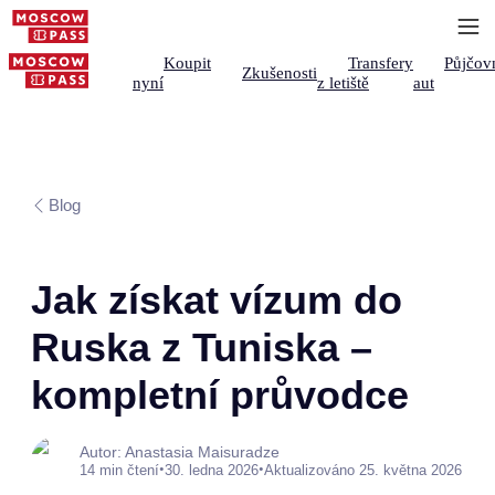
Koupit
Transfery
Půjčov
Zkušenosti
nyní
z letiště
aut
Blog
Jak získat vízum do
Ruska z Tuniska –
kompletní průvodce
Autor: Anastasia Maisuradze
•
•
14 min čtení
30. ledna 2026
Aktualizováno 25. května 2026