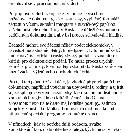
orientovat se v procesu podání žádosti.
Při přípravě žádosti se ujistěte, že přiložíte všechny
požadované dokumenty, jako jsou pasy, vyplněný formulář
žádosti o vízum, aktuální fotografii a hlavičkový papír od
vašeho hostitele nebo firmy v Rusku. Je důležité vyhnout se
padělaným dokumentům, aby byl proces schvalování hladký.
Žadatelé mohou své žádosti někdy podat elektronicky, v
závislosti na aktuálně platných předpisech. K tomu může být
nutné navštívit oficiální ruský vízový portál a seznámit se s
kritérii pro elektronické podání. To může proces urychlit,
zejména pro turisty, kteří hodlají vstoupit do Ruska za účelem
poznávacích výletů nebo obchodních účelů.
Pro ty, kteří plánují zůstat déle, je vhodné připravit potřebné
dokumenty, například voucher na ubytování u rodiny, a ujistit
se, že splňujete vízové požadavky, které se mohou lišit podle
konkrétních regionálních kritérií. Země jako Ghana,
Mosambik nebo Itálie často mají odlišné postupy, zatímco
subjekty z míst jako Malta a Portugalsko mohou také mít
připravené speciální programy pro určité cizince.
V případech, kdy je potřeba další podpora, zvažte
kontaktování konzulátu ohledně strategických iniciativ nebo