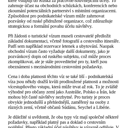
které vstupují do Ruska za pracovně-souvisejícími účely. To
zahrnuje účast na obchodních schůzkách, konferencích nebo
zkoumání potenciálních partnerství s místními organizacemi.
Způsobilost pro podnikatelské vízum může zahrnovat
pozvánky od ruské přidružené organizace, což zdůrazňuje
strategickou a formální povahu účelu návštěvy.
Při žádosti o turistické vízum museli cestovatelé předložit
základní dokumentaci, včetně fotografií a cestovního itineráře.
Patří sem například rezervace letenek a ubytování. Naopak
obchodní vízum často vyžaduje další dokumenty, jako je
pozvánkový dopis od ruského subjektu, což může proces
zkomplikovat, ale je stále proveditelné pro ty, kteří jsou
obeznámeni s mezinárodními cestovními požadavky.
Cena i doba platnosti těchto víz se také liší - podnikatelská
víza jsou někdy dražší kvůli prodloužené platnosti a možnosti
vícestupňového vstupu, která může trvat až rok. To je zvláště
výhodné pro občany zemí jako Austrálie, Polsko a Írán, kde
mohou být časté návštěvy nezbytné. Pro turisty je proces
obvykle jednodušší a přehlednější, zaměřený na osoby z
různých zemí, včetně občanů Súdánu, Seychel a Libérie.
Je důležité si uvědomit, že oba typy víz mají společné některé
požadavky, například platný pas a doklad o cestovním
pojištění. Přesto základní účel návštěvy je výrazně odlišuje. V