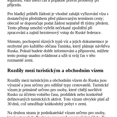
legitimní, vám ušetří čas a případné právní problémy při
příjezdu.
Pro hladký průběh žádosti je vhodné zahájit vyřizování víza s
dostatečným předstihem před plánovaným termínem cesty;
obecně se doporučuje podat žádost nejméně tři týdny předem.
Tento přístup umožní vyřešit nečekané zpoždění při
zpracování a zajistí bezstresový vstup do Ruské federace.
Shrnuto, pochopení různých typů víz a jejich dokumentace je
nezbytné pro každého občana Tuniska, který plánuje návštěvu
Ruska. Pokud budete dobře informováni a připraveni, můžete
tento postup snadno zvládnout a užít si svůj čas v této
rozmanité zemi.
Rozdíly mezi turistickým a obchodním vízem
Rozdíly mezi turistickým a obchodním vízem do Ruska jsou
výrazné a jsou určeny pro odlišné typy cestovatelů. Turistické
vízum je primárně určeno pro osoby, které chtějí navštívit
Rusko za účelem volného času, prohlídek nebo konkrétně
definovaných turistických aktivit. Toto vízum obvykle platí až
30 dnů, což umožňuje krátkodobý pobyt v zemi.
Na druhou stranu je podnikatelské vízum určeno pro osoby,