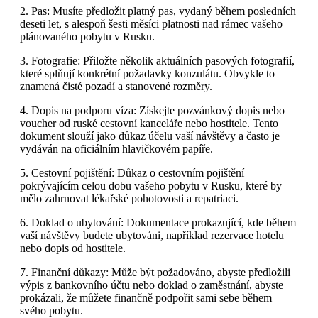
2. Pas: Musíte předložit platný pas, vydaný během posledních
deseti let, s alespoň šesti měsíci platnosti nad rámec vašeho
plánovaného pobytu v Rusku.
3. Fotografie: Přiložte několik aktuálních pasových fotografií,
které splňují konkrétní požadavky konzulátu. Obvykle to
znamená čisté pozadí a stanovené rozměry.
4. Dopis na podporu víza: Získejte pozvánkový dopis nebo
voucher od ruské cestovní kanceláře nebo hostitele. Tento
dokument slouží jako důkaz účelu vaší návštěvy a často je
vydáván na oficiálním hlavičkovém papíře.
5. Cestovní pojištění: Důkaz o cestovním pojištění
pokrývajícím celou dobu vašeho pobytu v Rusku, které by
mělo zahrnovat lékařské pohotovosti a repatriaci.
6. Doklad o ubytování: Dokumentace prokazující, kde během
vaší návštěvy budete ubytováni, například rezervace hotelu
nebo dopis od hostitele.
7. Finanční důkazy: Může být požadováno, abyste předložili
výpis z bankovního účtu nebo doklad o zaměstnání, abyste
prokázali, že můžete finančně podpořit sami sebe během
svého pobytu.