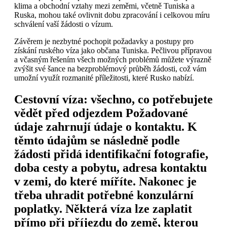
klima a obchodní vztahy mezi zeměmi, včetně Tuniska a
Ruska, mohou také ovlivnit dobu zpracování i celkovou míru
schválení vaší žádosti o vízum.
Závěrem je nezbytné pochopit požadavky a postupy pro
získání ruského víza jako občana Tuniska. Pečlivou přípravou
a včasným řešením všech možných problémů můžete výrazně
zvýšit své šance na bezproblémový průběh žádosti, což vám
umožní využít rozmanité příležitosti, které Rusko nabízí.
Cestovní víza: všechno, co potřebujete
vědět před odjezdem Požadované
údaje zahrnují údaje o kontaktu. K
těmto údajům se následně podle
žádosti přidá identifikační fotografie,
doba cesty a pobytu, adresa kontaktu
v zemi, do které míříte. Nakonec je
třeba uhradit potřebné konzulární
poplatky. Některá víza lze zaplatit
přímo při příjezdu do země, kterou