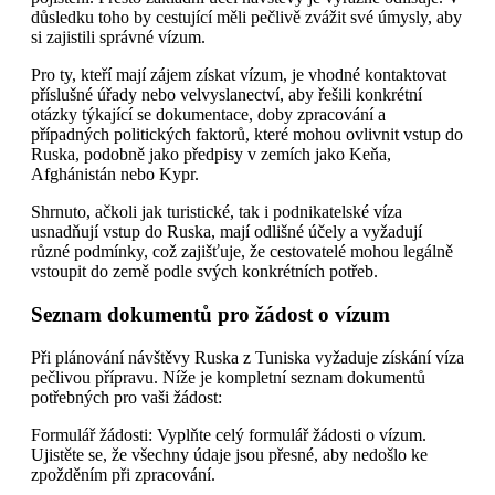
důsledku toho by cestující měli pečlivě zvážit své úmysly, aby
si zajistili správné vízum.
Pro ty, kteří mají zájem získat vízum, je vhodné kontaktovat
příslušné úřady nebo velvyslanectví, aby řešili konkrétní
otázky týkající se dokumentace, doby zpracování a
případných politických faktorů, které mohou ovlivnit vstup do
Ruska, podobně jako předpisy v zemích jako Keňa,
Afghánistán nebo Kypr.
Shrnuto, ačkoli jak turistické, tak i podnikatelské víza
usnadňují vstup do Ruska, mají odlišné účely a vyžadují
různé podmínky, což zajišťuje, že cestovatelé mohou legálně
vstoupit do země podle svých konkrétních potřeb.
Seznam dokumentů pro žádost o vízum
Při plánování návštěvy Ruska z Tuniska vyžaduje získání víza
pečlivou přípravu. Níže je kompletní seznam dokumentů
potřebných pro vaši žádost:
Formulář žádosti: Vyplňte celý formulář žádosti o vízum.
Ujistěte se, že všechny údaje jsou přesné, aby nedošlo ke
zpožděním při zpracování.