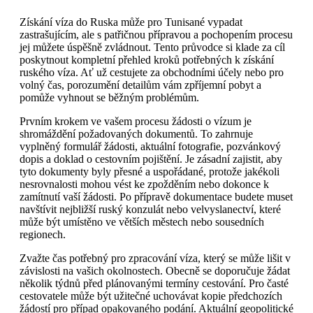
Získání víza do Ruska může pro Tunisané vypadat
zastrašujícím, ale s patřičnou přípravou a pochopením procesu
jej můžete úspěšně zvládnout. Tento průvodce si klade za cíl
poskytnout kompletní přehled kroků potřebných k získání
ruského víza. Ať už cestujete za obchodními účely nebo pro
volný čas, porozumění detailům vám zpříjemní pobyt a
pomůže vyhnout se běžným problémům.
Prvním krokem ve vašem procesu žádosti o vízum je
shromáždění požadovaných dokumentů. To zahrnuje
vyplněný formulář žádosti, aktuální fotografie, pozvánkový
dopis a doklad o cestovním pojištění. Je zásadní zajistit, aby
tyto dokumenty byly přesné a uspořádané, protože jakékoli
nesrovnalosti mohou vést ke zpožděním nebo dokonce k
zamítnutí vaší žádosti. Po přípravě dokumentace budete muset
navštívit nejbližší ruský konzulát nebo velvyslanectví, které
může být umístěno ve větších městech nebo sousedních
regionech.
Zvažte čas potřebný pro zpracování víza, který se může lišit v
závislosti na vašich okolnostech. Obecně se doporučuje žádat
několik týdnů před plánovanými termíny cestování. Pro časté
cestovatele může být užitečné uchovávat kopie předchozích
žádostí pro případ opakovaného podání. Aktuální geopolitické