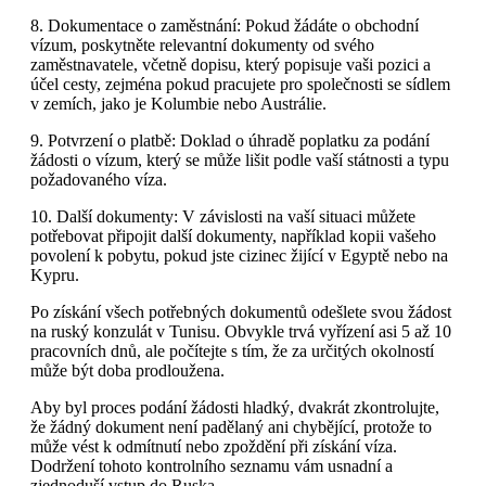
8. Dokumentace o zaměstnání: Pokud žádáte o obchodní
vízum, poskytněte relevantní dokumenty od svého
zaměstnavatele, včetně dopisu, který popisuje vaši pozici a
účel cesty, zejména pokud pracujete pro společnosti se sídlem
v zemích, jako je Kolumbie nebo Austrálie.
9. Potvrzení o platbě: Doklad o úhradě poplatku za podání
žádosti o vízum, který se může lišit podle vaší státnosti a typu
požadovaného víza.
10. Další dokumenty: V závislosti na vaší situaci můžete
potřebovat připojit další dokumenty, například kopii vašeho
povolení k pobytu, pokud jste cizinec žijící v Egyptě nebo na
Kypru.
Po získání všech potřebných dokumentů odešlete svou žádost
na ruský konzulát v Tunisu. Obvykle trvá vyřízení asi 5 až 10
pracovních dnů, ale počítejte s tím, že za určitých okolností
může být doba prodloužena.
Aby byl proces podání žádosti hladký, dvakrát zkontrolujte,
že žádný dokument není padělaný ani chybějící, protože to
může vést k odmítnutí nebo zpoždění při získání víza.
Dodržení tohoto kontrolního seznamu vám usnadní a
zjednoduší vstup do Ruska.