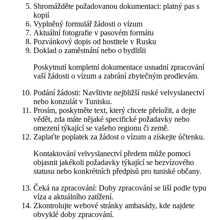
Shromážděte požadovanou dokumentaci: platný pas s
kopií
Vyplněný formulář žádosti o vízum
Aktuální fotografie v pasovém formátu
Pozvánkový dopis od hostitele v Rusku
Doklad o zaměstnání nebo o bydlišti
Poskytnutí kompletní dokumentace usnadní zpracování
vaší žádosti o vízum a zabrání zbytečným prodlevám.
Podání žádosti: Navštivte nejbližší ruské velvyslanectví
nebo konzulát v Tunisku.
Prosím, poskytněte text, který chcete přeložit, a dejte
vědět, zda máte nějaké specifické požadavky nebo
omezení týkající se vašeho regionu či země.
Zaplaťte poplatek za žádost o vízum a získejte účtenku.
Kontaktování velvyslanectví předem může pomoci
objasnit jakékoli požadavky týkající se bezvízového
statusu nebo konkrétních předpisů pro tuniské občany.
Čeká na zpracování: Doby zpracování se liší podle typu
víza a aktuálního zatížení.
Zkontrolujte webové stránky ambasády, kde najdete
obvyklé doby zpracování.