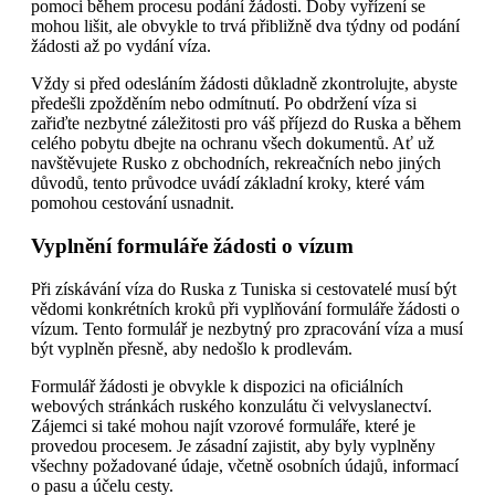
pomoci během procesu podání žádosti. Doby vyřízení se
mohou lišit, ale obvykle to trvá přibližně dva týdny od podání
žádosti až po vydání víza.
Vždy si před odesláním žádosti důkladně zkontrolujte, abyste
předešli zpožděním nebo odmítnutí. Po obdržení víza si
zařiďte nezbytné záležitosti pro váš příjezd do Ruska a během
celého pobytu dbejte na ochranu všech dokumentů. Ať už
navštěvujete Rusko z obchodních, rekreačních nebo jiných
důvodů, tento průvodce uvádí základní kroky, které vám
pomohou cestování usnadnit.
Vyplnění formuláře žádosti o vízum
Při získávání víza do Ruska z Tuniska si cestovatelé musí být
vědomi konkrétních kroků při vyplňování formuláře žádosti o
vízum. Tento formulář je nezbytný pro zpracování víza a musí
být vyplněn přesně, aby nedošlo k prodlevám.
Formulář žádosti je obvykle k dispozici na oficiálních
webových stránkách ruského konzulátu či velvyslanectví.
Zájemci si také mohou najít vzorové formuláře, které je
provedou procesem. Je zásadní zajistit, aby byly vyplněny
všechny požadované údaje, včetně osobních údajů, informací
o pasu a účelu cesty.