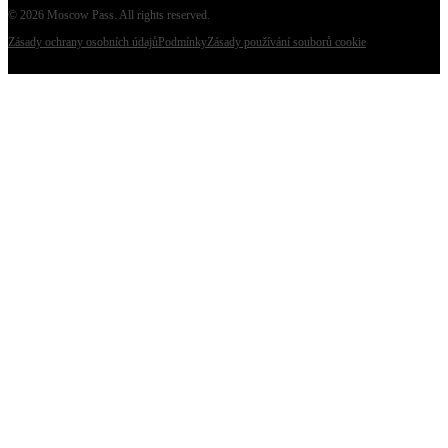
©
2026
Moscow Pass
. All rights reserved.
Zásady ochrany osobních údajů
Podmínky
Zásady používání souborů cookie