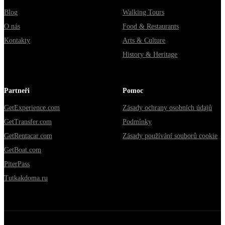
Blog
Walking Tours
O nás
Food & Restaurants
Kontakty
Arts & Culture
History & Heritage
Partneři
Pomoc
GetExperience.com
Zásady ochrany osobních údajů
GetTransfer.com
Podmínky
GetRentacar.com
Zásady používání souborů cookie
GetBoat.com
PiterPass
Tutkakdoma.ru