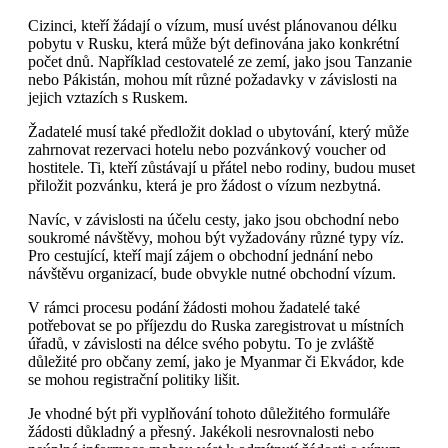
Cizinci, kteří žádají o vízum, musí uvést plánovanou délku
pobytu v Rusku, která může být definována jako konkrétní
počet dnů. Například cestovatelé ze zemí, jako jsou Tanzanie
nebo Pákistán, mohou mít různé požadavky v závislosti na
jejich vztazích s Ruskem.
Žadatelé musí také předložit doklad o ubytování, který může
zahrnovat rezervaci hotelu nebo pozvánkový voucher od
hostitele. Ti, kteří zůstávají u přátel nebo rodiny, budou muset
přiložit pozvánku, která je pro žádost o vízum nezbytná.
Navíc, v závislosti na účelu cesty, jako jsou obchodní nebo
soukromé návštěvy, mohou být vyžadovány různé typy víz.
Pro cestující, kteří mají zájem o obchodní jednání nebo
návštěvu organizací, bude obvykle nutné obchodní vízum.
V rámci procesu podání žádosti mohou žadatelé také
potřebovat se po příjezdu do Ruska zaregistrovat u místních
úřadů, v závislosti na délce svého pobytu. To je zvláště
důležité pro občany zemí, jako je Myanmar či Ekvádor, kde
se mohou registrační politiky lišit.
Je vhodné být při vyplňování tohoto důležitého formuláře
žádosti důkladný a přesný. Jakékoli nesrovnalosti nebo