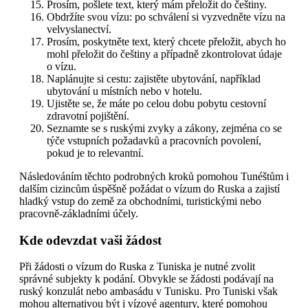
Prosím, pošlete text, který mám přeložit do češtiny.
Obdržíte svou vízu: po schválení si vyzvedněte vízu na
velvyslanectví.
Prosím, poskytněte text, který chcete přeložit, abych ho
mohl přeložit do češtiny a případně zkontrolovat údaje
o vízu.
Naplánujte si cestu: zajistěte ubytování, například
ubytování u místních nebo v hotelu.
Ujistěte se, že máte po celou dobu pobytu cestovní
zdravotní pojištění.
Seznamte se s ruskými zvyky a zákony, zejména co se
týče vstupních požadavků a pracovních povolení,
pokud je to relevantní.
Následováním těchto podrobných kroků pomohou Tunéštům i
dalším cizincům úspěšně požádat o vízum do Ruska a zajistí
hladký vstup do země za obchodními, turistickými nebo
pracovně-základními účely.
Kde odevzdat vaši žádost
Při žádosti o vízum do Ruska z Tuniska je nutné zvolit
správné subjekty k podání. Obvykle se žádosti podávají na
ruský konzulát nebo ambasádu v Tunisku. Pro Tuniski však
mohou alternativou být i vízové agentury, které pomohou