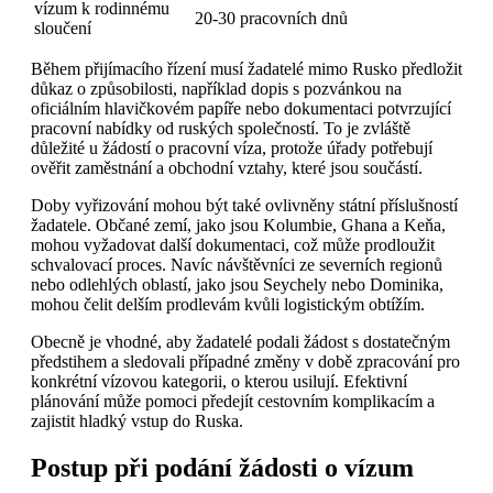
vízum k rodinnému
20-30 pracovních dnů
sloučení
Během přijímacího řízení musí žadatelé mimo Rusko předložit
důkaz o způsobilosti, například dopis s pozvánkou na
oficiálním hlavičkovém papíře nebo dokumentaci potvrzující
pracovní nabídky od ruských společností. To je zvláště
důležité u žádostí o pracovní víza, protože úřady potřebují
ověřit zaměstnání a obchodní vztahy, které jsou součástí.
Doby vyřizování mohou být také ovlivněny státní příslušností
žadatele. Občané zemí, jako jsou Kolumbie, Ghana a Keňa,
mohou vyžadovat další dokumentaci, což může prodloužit
schvalovací proces. Navíc návštěvníci ze severních regionů
nebo odlehlých oblastí, jako jsou Seychely nebo Dominika,
mohou čelit delším prodlevám kvůli logistickým obtížím.
Obecně je vhodné, aby žadatelé podali žádost s dostatečným
předstihem a sledovali případné změny v době zpracování pro
konkrétní vízovou kategorii, o kterou usilují. Efektivní
plánování může pomoci předejít cestovním komplikacím a
zajistit hladký vstup do Ruska.
Postup při podání žádosti o vízum