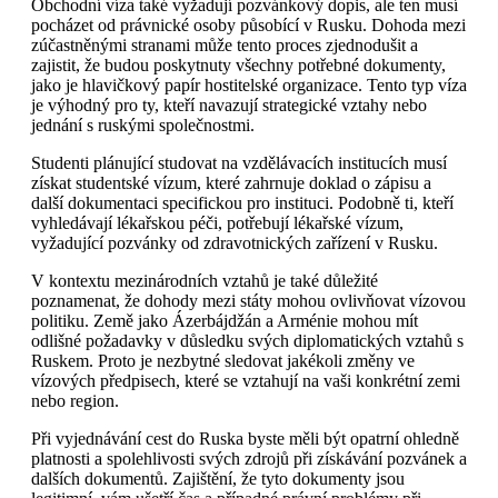
Obchodní víza také vyžadují pozvánkový dopis, ale ten musí
pocházet od právnické osoby působící v Rusku. Dohoda mezi
zúčastněnými stranami může tento proces zjednodušit a
zajistit, že budou poskytnuty všechny potřebné dokumenty,
jako je hlavičkový papír hostitelské organizace. Tento typ víza
je výhodný pro ty, kteří navazují strategické vztahy nebo
jednání s ruskými společnostmi.
Studenti plánující studovat na vzdělávacích institucích musí
získat studentské vízum, které zahrnuje doklad o zápisu a
další dokumentaci specifickou pro instituci. Podobně ti, kteří
vyhledávají lékařskou péči, potřebují lékařské vízum,
vyžadující pozvánky od zdravotnických zařízení v Rusku.
V kontextu mezinárodních vztahů je také důležité
poznamenat, že dohody mezi státy mohou ovlivňovat vízovou
politiku. Země jako Ázerbájdžán a Arménie mohou mít
odlišné požadavky v důsledku svých diplomatických vztahů s
Ruskem. Proto je nezbytné sledovat jakékoli změny ve
vízových předpisech, které se vztahují na vaši konkrétní zemi
nebo region.
Při vyjednávání cest do Ruska byste měli být opatrní ohledně
platnosti a spolehlivosti svých zdrojů při získávání pozvánek a
dalších dokumentů. Zajištění, že tyto dokumenty jsou