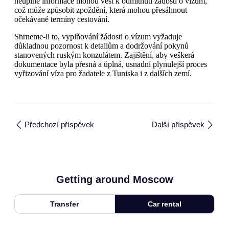
neúplné informace mohou vést k odmítnutí žádosti o vízum,
což může způsobit zpoždění, která mohou přesáhnout
očekávané termíny cestování.
Shrneme-li to, vyplňování žádosti o vízum vyžaduje
důkladnou pozornost k detailům a dodržování pokynů
stanovených ruským konzulátem. Zajištění, aby veškerá
dokumentace byla přesná a úplná, usnadní plynulejší proces
vyřizování víza pro žadatele z Tuniska i z dalších zemí.
Předchozí příspěvek
Další příspěvek
Getting around Moscow
Transfer
Car rental