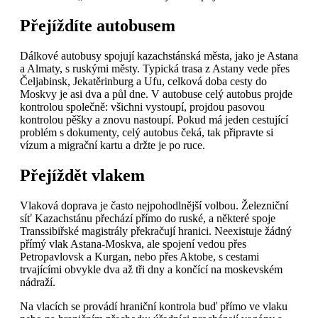
Přejíždíte autobusem
Dálkové autobusy spojují kazachstánská města, jako je Astana
a Almaty, s ruskými městy. Typická trasa z Astany vede přes
Čeljabinsk, Jekatěrinburg a Ufu, celková doba cesty do
Moskvy je asi dva a půl dne. V autobuse celý autobus projde
kontrolou společně: všichni vystoupí, projdou pasovou
kontrolou pěšky a znovu nastoupí. Pokud má jeden cestující
problém s dokumenty, celý autobus čeká, tak připravte si
vízum a migrační kartu a držte je po ruce.
Přejíždět vlakem
Vlaková doprava je často nejpohodlnější volbou. Železniční
síť Kazachstánu přechází přímo do ruské, a některé spoje
Transsibiřské magistrály překračují hranici. Neexistuje žádný
přímý vlak Astana-Moskva, ale spojení vedou přes
Petropavlovsk a Kurgan, nebo přes Aktobe, s cestami
trvajícími obvykle dva až tři dny a končící na moskevském
nádraží.
Na vlacích se provádí hraniční kontrola buď přímo ve vlaku