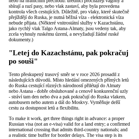
nebo na hraničním přechodu: úředníci procházejí vagóny a
sbírají a razí pasy, nebo vlak zastaví, aby byla provedena
kontrola všech cestujících. Důležitě, pro vlaky, které skutečně
přejíždějí do Ruska, je nutná běžná víza - elektronická víza
nebude přijata. (Některé vnitrostátní služby v Kazachstánu,
jako rychlý vlak Talgo Astana-Almaty, jsou vedeny tak, aby
zcela vyhnuly ruskému území, a nevyžadují žádné ruské
dokumenty.)
"Letej do Kazachstánu, pak pokračuj
po souši"
Tento přeskupený trasový směr se v roce 2026 prosadil z
následujících důvodů. Místo hledání omezených přímých letů
do Ruska cestující různých národností přilétají do Almaty
nebo Astana - dobře obsluhované a cenově konkurenční uzly
- stráví tam den nebo dva a pak pokračují do Ruska vlakem,
autobusem nebo autem a dál do Moskvy. Vyměňuje delší
cestu za dostupnost letů a flexibilitu.
To make it work, get three things right in advance: a proper
Russian visa (not an e-visa) valid for a land entry; a confirmed
international crossing that admits third-country nationals; and
a realistic time buffer for border delays. The visa step is its