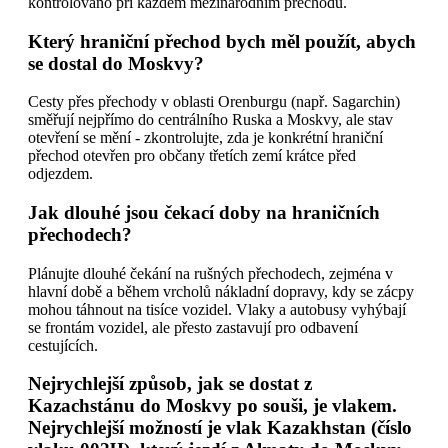
kontrolováno při každém mezinárodním přechodu.
Který hraniční přechod bych měl použít, abych
se dostal do Moskvy?
Cesty přes přechody v oblasti Orenburgu (např. Sagarchin)
směřují nejpřímo do centrálního Ruska a Moskvy, ale stav
otevření se mění - zkontrolujte, zda je konkrétní hraniční
přechod otevřen pro občany třetích zemí krátce před
odjezdem.
Jak dlouhé jsou čekací doby na hraničních
přechodech?
Plánujte dlouhé čekání na rušných přechodech, zejména v
hlavní době a během vrcholů nákladní dopravy, kdy se zácpy
mohou táhnout na tisíce vozidel. Vlaky a autobusy vyhýbají
se frontám vozidel, ale přesto zastavují pro odbavení
cestujících.
Nejrychlejší způsob, jak se dostat z
Kazachstánu do Moskvy po souši, je vlakem.
Nejrychlejší možností je vlak
Kazakhstan
(číslo