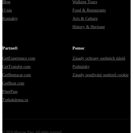
Blog
Walking Tours
O nás
Food & Restaurants
Kontakty
Arts & Culture
History & Heritage
Partneři
Pomoc
GetExperience.com
Zásady ochrany osobních údajů
GetTransfer.com
Podmínky
GetRentacar.com
Zásady používání souborů cookie
GetBoat.com
PiterPass
Tutkakdoma.ru
©
2026
Moscow Pass
. All rights reserved.