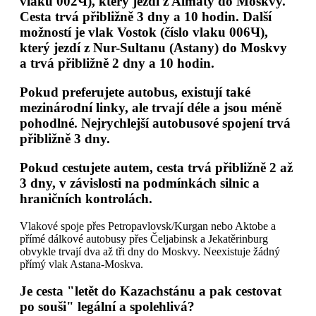
vlaku 002Ч), který jezdí z Almaty do Moskvy.
Cesta trvá přibližně 3 dny a 10 hodin. Další
možností je vlak
Vostok
(číslo vlaku 006Ч),
který jezdí z Nur-Sultanu (Astany) do Moskvy
a trvá přibližně 2 dny a 10 hodin.
Pokud preferujete autobus, existují také
mezinárodní linky, ale trvají déle a jsou méně
pohodlné. Nejrychlejší autobusové spojení trvá
přibližně 3 dny.
Pokud cestujete autem, cesta trvá přibližně 2 až
3 dny, v závislosti na podmínkách silnic a
hraničních kontrolách.
Vlakové spoje přes Petropavlovsk/Kurgan nebo Aktobe a
přímé dálkové autobusy přes Čeljabinsk a Jekatěrinburg
obvykle trvají dva až tři dny do Moskvy. Neexistuje žádný
přímý vlak Astana-Moskva.
Je cesta "letět do Kazachstánu a pak cestovat
po souši" legální a spolehlivá?