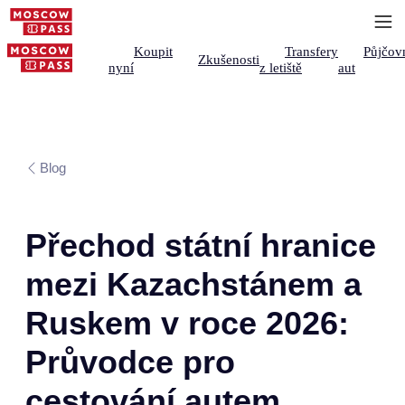
Koupit
Transfery
Půjčov
Zkušenosti
nyní
z letiště
aut
Blog
Přechod státní hranice
mezi Kazachstánem a
Ruskem v roce 2026:
Průvodce pro
cestování autem,