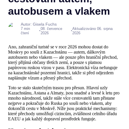
autobusem a vlakem
Autor: Gisela Fuchs
7 min
08. července
Aktualizováno 06. srpna
•
•
čtení
2026
2026
Ano, zahraniční turisté se v roce 2026 mohou dostat do
Moskvy po souši z Kazachstánu — autem, dálkovým
autobusem nebo vlakem — ale pouze přes hraniční přechod,
který přijímá občany třetích zemí, a pouze s platnou
papírovou ruskou vizou v pasu. Elektronická víza nefunguje
na kazachstánské pozemní hranici, takže si před odjezdem
naplánujte vízum a přesný přechod.
Toto se stalo skutečným trasou pro přesun. Hlavní uzly
Kazachstánu, Astana a Almaty, jsou snadné a levné k letu pro
mnoho národností, takže stále více cestovatelů tam přistane
nejprve a pokračuje do Ruska po souši nebo vlakem, aby
dokončili cestu v Moskvě. Níže jsou praktické mechanismy:
které přechody umožňují cizincům, zvláštnost celního úřadu
EAEU a jak každý dopravní prostředek funguje.