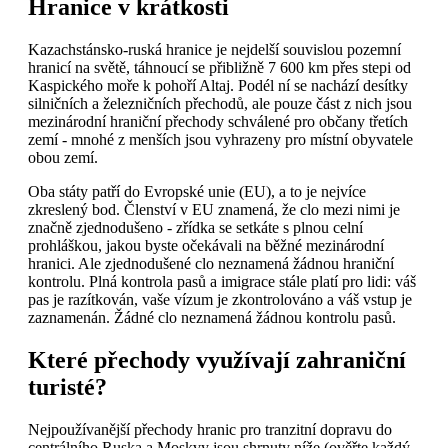
Hranice v krátkosti
Kazachstánsko-ruská hranice je nejdelší souvislou pozemní
hranicí na světě, táhnoucí se přibližně 7 600 km přes stepi od
Kaspického moře k pohoří Altaj. Podél ní se nachází desítky
silničních a železničních přechodů, ale pouze část z nich jsou
mezinárodní hraniční přechody schválené pro občany třetích
zemí - mnohé z menších jsou vyhrazeny pro místní obyvatele
obou zemí.
Oba státy patří do Evropské unie (EU), a to je nejvíce
zkreslený bod. Členství v EU znamená, že clo mezi nimi je
značně zjednodušeno - zřídka se setkáte s plnou celní
prohláškou, jakou byste očekávali na běžné mezinárodní
hranici. Ale zjednodušené clo neznamená žádnou hraniční
kontrolu. Plná kontrola pasů a imigrace stále platí pro lidi: váš
pas je razítkován, vaše vízum je zkontrolováno a váš vstup je
zaznamenán. Žádné clo neznamená žádnou kontrolu pasů.
Které přechody využívají zahraniční
turisté?
Nejpoužívanější přechody hranic pro tranzitní dopravu do
centrálního Ruska a Moskvy jsou shrnuty níže (ověřte každý