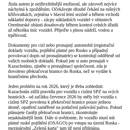
Jízda autem je nejflexibilnější možností, ale zároveň nejvíce
náchylná k zpožděním. Očekávejte dlouhé čekání na rušných
křižovatkách, zejména v hlavní letní sezóně a během vrcholů
nákladní dopravy - zácpy nákladních vozidel v oblastech
Orenburské oblasti dosahovaly během kontrol celních úřadů
až několika tisíc vozidel. Přijeďte s plnou nádrží, vodou a
trpělivostí.
Dokumenty pro cizí nebo pronajatý automobil (registrační
doklady vozidla, pojištění platné pro Rusko a případný
povolovací dopis od pronajímatele) se kontrolují odděleně od
vašich osobních dokladů. Pokud jste si auto pronajali v
Kazachstánu, zjistěte u pronajímací společnosti, zda je
dovoleno překračovat hranice do Ruska, než se vydáte k
hraničnímu přechodu.
Jeden problém na rok 2026, který je třeba zohlednit:
Kazachstán ztížil pravidla pro vozidla s cizími SPZ na svých
hranicích - od začátku července 2026 by měly být vozidla s
cizími SPZ povolena k překročení hranice pouze jednou
denně, opatření zaměřené na potlačení pašování paliva. Pokud
plánujete častěji překračovat hranici, zkontrolujte
nejaktuálnější limit. Dále si uvědomte, že vozidlo musí mít
platné ruské pojištění (OSAGO) po vstupu na území Ruska -
mezinárodní „Zelená karta" tam již není přijímána.