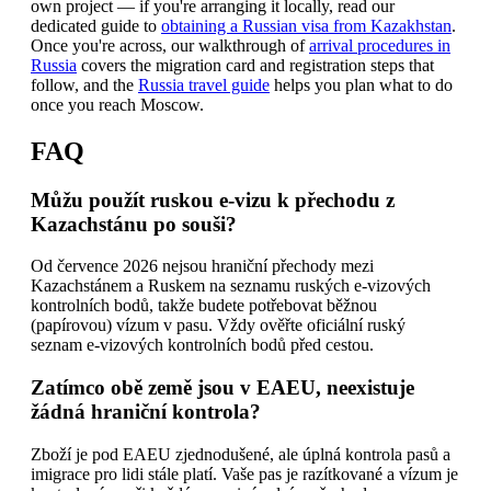
own project — if you're arranging it locally, read our
dedicated guide to
obtaining a Russian visa from Kazakhstan
.
Once you're across, our walkthrough of
arrival procedures in
Russia
covers the migration card and registration steps that
follow, and the
Russia travel guide
helps you plan what to do
once you reach Moscow.
FAQ
Můžu použít ruskou e-vizu k přechodu z
Kazachstánu po souši?
Od července 2026 nejsou hraniční přechody mezi
Kazachstánem a Ruskem na seznamu ruských e-vizových
kontrolních bodů, takže budete potřebovat běžnou
(papírovou) vízum v pasu. Vždy ověřte oficiální ruský
seznam e-vizových kontrolních bodů před cestou.
Zatímco obě země jsou v EAEU, neexistuje
žádná hraniční kontrola?
Zboží je pod EAEU zjednodušené, ale úplná kontrola pasů a
imigrace pro lidi stále platí. Vaše pas je razítkované a vízum je