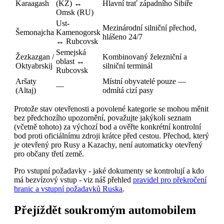
Karaagash
(KZ) ↔
Hlavní trať západního Sibiře
Omsk (RU)
Ust-
Mezinárodní silniční přechod,
Šemonajcha
Kamenogorsk
hlášeno 24/7
↔ Rubcovsk
Semejská
Žezkazgan /
Kombinovaný železniční a
oblast ↔
Oktyabrskij
silniční terminál
Rubcovsk
Aršaty
Místní obyvatelé pouze —
—
(Altaj)
odmítá cizí pasy
Protože stav otevřenosti a povolené kategorie se mohou měnit
bez předchozího upozornění, považujte jakýkoli seznam
(včetně tohoto) za výchozí bod a ověřte konkrétní kontrolní
bod proti oficiálnímu zdroji krátce před cestou. Přechod, který
je otevřený pro Rusy a Kazachy, není automaticky otevřený
pro občany třetí země.
Pro vstupní požadavky - jaké dokumenty se kontrolují a kdo
má bezvízový vstup - viz náš přehled
pravidel pro překročení
hranic a vstupní požadavků Ruska
.
Přejíždět soukromým automobilem