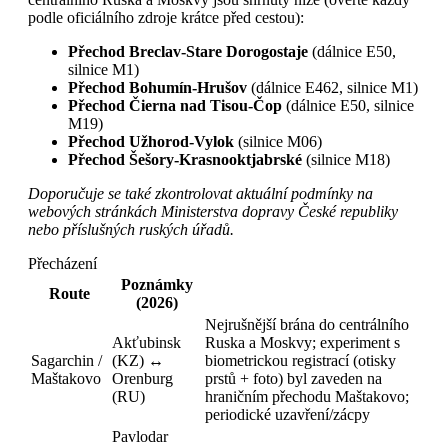
podle oficiálního zdroje krátce před cestou):
Přechod Breclav-Stare Dorogostaje
(dálnice E50,
silnice M1)
Přechod Bohumín-Hrušov
(dálnice E462, silnice M1)
Přechod Čierna nad Tisou-Čop
(dálnice E50, silnice
M19)
Přechod Užhorod-Vylok
(silnice M06)
Přechod Šešory-Krasnooktjabrské
(silnice M18)
Doporučuje se také zkontrolovat aktuální podmínky na
webových stránkách Ministerstva dopravy České republiky
nebo příslušných ruských úřadů.
Přecházení
Poznámky
Route
(2026)
Nejrušnější brána do centrálního
Akťubinsk
Ruska a Moskvy; experiment s
Sagarchin /
(KZ) ↔
biometrickou registrací (otisky
Maštakovo
Orenburg
prstů + foto) byl zaveden na
(RU)
hraničním přechodu Maštakovo;
periodické uzavření/zácpy
Pavlodar