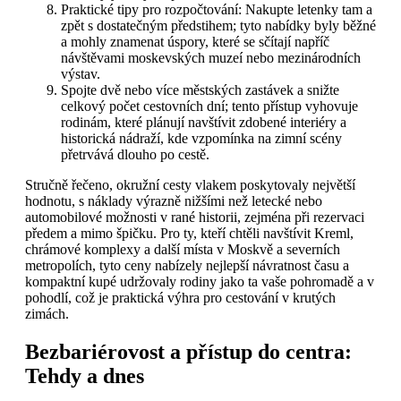
Praktické tipy pro rozpočtování: Nakupte letenky tam a
zpět s dostatečným předstihem; tyto nabídky byly běžné
a mohly znamenat úspory, které se sčítají napříč
návštěvami moskevských muzeí nebo mezinárodních
výstav.
Spojte dvě nebo více městských zastávek a snižte
celkový počet cestovních dní; tento přístup vyhovuje
rodinám, které plánují navštívit zdobené interiéry a
historická nádraží, kde vzpomínka na zimní scény
přetrvává dlouho po cestě.
Stručně řečeno, okružní cesty vlakem poskytovaly největší
hodnotu, s náklady výrazně nižšími než letecké nebo
automobilové možnosti v rané historii, zejména při rezervaci
předem a mimo špičku. Pro ty, kteří chtěli navštívit Kreml,
chrámové komplexy a další místa v Moskvě a severních
metropolích, tyto ceny nabízely nejlepší návratnost času a
kompaktní kupé udržovaly rodiny jako ta vaše pohromadě a v
pohodlí, což je praktická výhra pro cestování v krutých
zimách.
Bezbariérovost a přístup do centra:
Tehdy a dnes