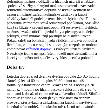
Železniční možnosti odjíždějí z hlavních nádraží a nabízejí
spolehlivé služby s různými možnostmi sezení a zavazadel;
soukromá automobilová doprava poskytuje kontrolu nad
trasou a možnost zařadit kulinářské zastávky a krátké
návštěvy katedrál podél prstence historických měst. Tam se
panorama Petrohradu stává odměňující podívanou, obzvláště
když se blížíte k severní metropoli. Při sestavování přehledu
možností zvažte oficiální jízdní řády a přestupy a hledejte
přístupy, které minimalizují přestupy na rušných uzlech.
Pokud záleží na bohatství, jízda s řidičem přidává pohodlí a
flexibilitu, zatímco cestující s omezeným rozpočtem mohou
kombinovat
veřejnou dopravu
s krátkými jízdami taxíkem.
Neexistuje jediné nejlepší řešení; rozdíl mezi železničními a
leteckými možnostmi spočívá v rychlosti, ceně a pohodlí.
Doba trv
Letecká doprava: od dveří ke dveřím obvykle 2,5-3,5 hodiny;
skutečný let asi 60 minut, plus 30-60 minut na letištní
formality a transfer do centra. Vlak: zhruba 3 hodiny a 20
minut až 4 hodiny po hlavní vysokorychlostní trati, s 20-40
minutami k dosažení centra města z hlavního nádraží. Silniční
doprava: zhruba 6-9 hodin jízdy v závislosti na denním
provozu, přestávkách a zajížďkách za krátkými návštěvami
katedrál nebo pobřežního okruhu měst. Letní nebo vánoční