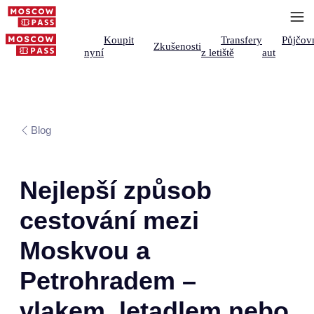
Koupit
Transfery
Půjčov
Zkušenosti
nyní
z letiště
aut
Blog
Nejlepší způsob
cestování mezi
Moskvou a
Petrohradem –
vlakem, letadlem nebo