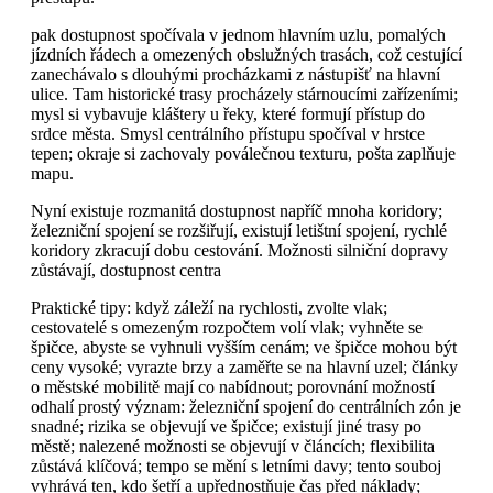
pak dostupnost spočívala v jednom hlavním uzlu, pomalých
jízdních řádech a omezených obslužných trasách, což cestující
zanechávalo s dlouhými procházkami z nástupišť na hlavní
ulice. Tam historické trasy procházely stárnoucími zařízeními;
mysl si vybavuje kláštery u řeky, které formují přístup do
srdce města. Smysl centrálního přístupu spočíval v hrstce
tepen; okraje si zachovaly poválečnou texturu, pošta zaplňuje
mapu.
Nyní existuje rozmanitá dostupnost napříč mnoha koridory;
železniční spojení se rozšiřují, existují letištní spojení, rychlé
koridory zkracují dobu cestování. Možnosti silniční dopravy
zůstávají, dostupnost centra
Praktické tipy: když záleží na rychlosti, zvolte vlak;
cestovatelé s omezeným rozpočtem volí vlak; vyhněte se
špičce, abyste se vyhnuli vyšším cenám; ve špičce mohou být
ceny vysoké; vyrazte brzy a zaměřte se na hlavní uzel; články
o městské mobilitě mají co nabídnout; porovnání možností
odhalí prostý význam: železniční spojení do centrálních zón je
snadné; rizika se objevují ve špičce; existují jiné trasy po
městě; nalezené možnosti se objevují v článcích; flexibilita
zůstává klíčová; tempo se mění s letními davy; tento souboj
vyhrává ten, kdo šetří a upřednostňuje čas před náklady;