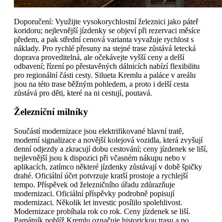
Doporučení: Využijte vysokorychlostní železnici jako páteř
koridoru; nejlevnější jízdenky se objeví při rezervaci měsíce
předem, a pak střední cenová varianta vyvažuje rychlost s
náklady. Pro rychlé přesuny na stejné trase zůstává letecká
doprava proveditelná, ale očekávejte vyšší ceny a delší
odbavení; řízení po přestavěných dálnicích nabízí flexibilitu
pro regionální části cesty. Silueta Kremlu a paláce v areálu
jsou na této trase běžným pohledem, a proto i delší cesta
zůstává pro děti, které na ni cestují, poutavá.
Železniční milníky
Součástí modernizace jsou elektrifikované hlavní tratě,
moderní signalizace a novější kolejová vozidla, která zvyšují
denní odjezdy a zkracují dobu cestování; ceny jízdenek se liší,
nejlevnější jsou k dispozici při včasném nákupu nebo v
aplikacích, zatímco některé jízdenky zůstávají v době špičky
drahé. Oficiální účet potvrzuje kratší prostoje a rychlejší
tempo. Příspěvek od železničního úřadu zdůrazňuje
modernizaci. Oficiální příspěvky podrobně popisují
modernizaci. Několik let investic posílilo spolehlivost.
Modernizace probíhala rok co rok. Ceny jízdenek se liší.
Památník poblíž Kremlu označuje historickou trasu a po