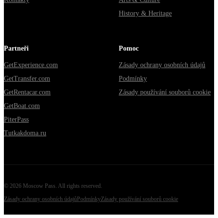
History & Heritage
Partneři
Pomoc
GetExperience.com
Zásady ochrany osobních údajů
GetTransfer.com
Podmínky
GetRentacar.com
Zásady používání souborů cookie
GetBoat.com
PiterPass
Tutkakdoma.ru
©
2026
Moscow Pass
. All rights reserved.
Zásady ochrany osobních údajů
Podmínky
Zásady používání souborů cookie