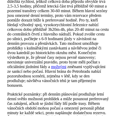
důležitá rychlost, jelikož celková doba příjezdu obvykle trvá
2,5-3,5 hodiny, přičemž letecká část trvá přibližně 60 minut a
pozemní transfery celkem 30-60 minut. Během hlavní sezóny
jsou omezené denní termíny, proto vám rezervace předem
pomůže dorazit blíže k preferované hodině. Pro ty, kteří
hledají výhodný spoj, vysokorychlostní železnice nabízí
celkovou dobu přibližně 3h20m-4h, plus 20-40 minut na cestu
do centrálních čtvrtí z hlavního nádraží. Pokud zvolíte cestu
po silnici, počítejte s 6-9 hodinami jízdy v závislosti na
denním provozu a přestávkách. Tato možnost umožňuje
prohlídky s kulinářskými zastávkami a návštěvou jedné či
dvou katedrál po historickém okruhu měst. Konečným
výsledkem je, že přesné časy nejsou pevně stanoveny;
neexistuje univerzální pravidlo, proto byste měli počítat s
oficiálními jízdními řády a
možnými
změnami vyplývajícími
ze sankcí nebo počasí. Hlavní brána do Petrohradu nabízí
pozoruhodnou scenérii, zejména v létě, kdy se den
prodlužuje; návštěva vánočních trhů je tam příjemným
bonusem.
Praktické poznámky: při denním plánování prodlužuje letní
denní světlo možnosti prohlídek a může posunout preferovaný
čas zahájení, ačkoli se jízdní řády liší podle trasy. Během
vánočních období mohou počasí a omezený personál přidat
minuty ke každé sekci, proto naplánujte dodatečnou rezervu.