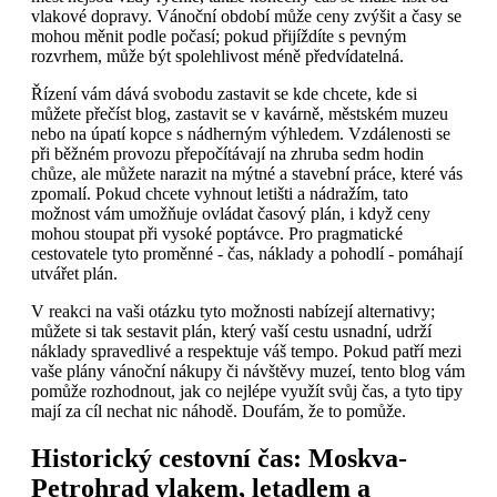
vlakové dopravy. Vánoční období může ceny zvýšit a časy se
mohou měnit podle počasí; pokud přijíždíte s pevným
rozvrhem, může být spolehlivost méně předvídatelná.
Řízení vám dává svobodu zastavit se kde chcete, kde si
můžete přečíst blog, zastavit se v kavárně, městském muzeu
nebo na úpatí kopce s nádherným výhledem. Vzdálenosti se
při běžném provozu přepočítávají na zhruba sedm hodin
chůze, ale můžete narazit na mýtné a stavební práce, které vás
zpomalí. Pokud chcete vyhnout letišti a nádražím, tato
možnost vám umožňuje ovládat časový plán, i když ceny
mohou stoupat při vysoké poptávce. Pro pragmatické
cestovatele tyto proměnné - čas, náklady a pohodlí - pomáhají
utvářet plán.
V reakci na vaši otázku tyto možnosti nabízejí alternativy;
můžete si tak sestavit plán, který vaší cestu usnadní, udrží
náklady spravedlivé a respektuje váš tempo. Pokud patří mezi
vaše plány vánoční nákupy či návštěvy muzeí, tento blog vám
pomůže rozhodnout, jak co nejlépe využít svůj čas, a tyto tipy
mají za cíl nechat nic náhodě. Doufám, že to pomůže.
Historický cestovní čas: Moskva-
Petrohrad vlakem, letadlem a