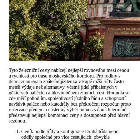
Tyto železniční cesty nabízejí nejlepší rovnováhu mezi cenou
a rychlostí pro trasu moskevského koridoru. Pro rodiny s
dětmi znamenala zpáteční jízdenka v kupé nižší třídy často
menší výdaje než alternativy, včetně jídel přibalených v
některých balíčcích a úkrytu během zimních cest. Hodnota se
zde měří pohodlím, spolehlivostí jízdního řádu a schopností
navštívit paláce nebo katedrály bez překročení rozpočtu; proto
rezervace předem a následný výběr mimosezónních termínů
představují nejlepší kombinaci ceny a dostupnosti před hlavní
sezónou.
Ceník podle třídy a konfigurace Druhá třída nebo
oddíly společné pro více cestujících: obvykle