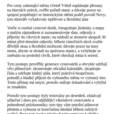
Pro cesty zahrnující města včetně Vídně naplánujte přesuny
na hlavních uzlech, ověřte pořadí stanic a dávejte pozor na
spojení proplétající se historickými sítěmi podél povodí Nevy;
tyto itineráře vyžadovaly trpělivost a flexibilní data
Veďte si osobní cestovní deník, fotografujte jízdenky a mapy
a malým zápisníkem si zaznamenávejte data, odjezdy a
příjezdy do cílových stanic; na nádraží se dostavte alespoň 30
minut před denními odjezdy; během vánočních davů zvažte
dřívější okna a flexibilní možnosti; dávejte pozor na trasy
metra, abyste se dostali na správnou stanici, a vyhýbejte se
změnám na poslední chvíli, které ohrožují místa k sezení.
Tyto postupy prověřily generace cestovatelů a obvykle udržují
věci přímočaré: zkontrolujte oficiální kalendáře, zkopírujte
čísla a udržujte klidný plán, který pokrývá bezpečnost,
pohodlí a hladký příjezd do vybraného města ve vybraný den.
Tento přístup má smysl, protože snižuje dohadování a vyhýbá
se zmatkům.
Protože tyto postupy byly testovány po desetiletí, zůstávají
užitečné i dnes pro odjíždějící víkendové cestovatele a
jednodenní průzkumníky; tyto tipy vám umožní plánovat
předem a vyhnout se horečnému hledání během rušných
svátků. Proto tyto kroky zůstávají relevantní pro každého