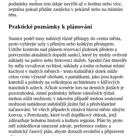
podmínky mohou tyto údaje navýšit až o hodinu nebo více,
zejména pokud přidáte zastávku v pekárně nebo na místním
trhu.
Praktické poznámky k plánování
Stanice podél trasy nabízejí různé přístupy do centra města,
proto vybírejte uzly s přímým nebo krátkým přestupem.
Udržte kontrolu nad plánem rezervací jízdenek předem a
potvrzením aktuálních dopadů sankcí, které by mohly ovlivnit
náklady na palivo nebo frekvenci služeb. Spodní část itineráře
by měla vyvažovat rychlost, náklady a touhu ochutnat místní
kuchyni v malých městech - tento kulinářský dotek může
celou cestu výrazně obohatit, s památkami, jako jsou kupole
katedrál a pohledy na velkolepou architekturu v klíčových
tranzitních uzlech. Ačkoli scenérie lors na denních jízdách je
pozoruhodná, zimní podmínky během vánočních týdnů
mohou zúžit možnosti; v takovém případě mohou soukromé
možnosti nabídnout stabilnější jízdní řád a předvídatelné
načasování. Ve všech případech zůstává hlavní město silným
kotvou, s Petrohrady, které tvoří doplňkový oblouk, jenž
zdůrazňuje bohatou historii a kulturu regionu. Plán by proto
měl zohledňovat omezené zdroje, preference rodiny a
realistický časový plán, abyste dorazili uvolnění a připraveni