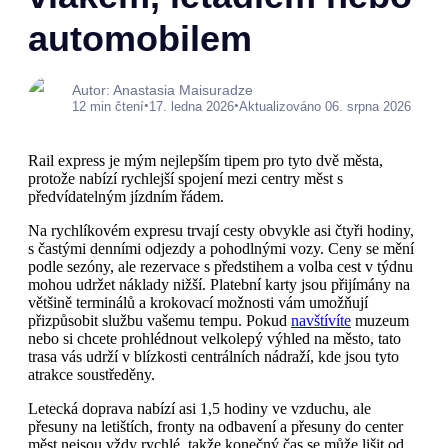
automobilem
Autor: Anastasia Maisuradze
•
•
12 min čtení
17. ledna 2026
Aktualizováno 06. srpna 2026
Rail express je mým nejlepším tipem pro tyto dvě města,
protože nabízí rychlejší spojení mezi centry měst s
předvídatelným jízdním řádem.
Na rychlíkovém expresu trvají cesty obvykle asi čtyři hodiny,
s častými denními odjezdy a pohodlnými vozy. Ceny se mění
podle sezóny, ale rezervace s předstihem a volba cest v týdnu
mohou udržet náklady nižší. Platební karty jsou přijímány na
většině terminálů a krokovací možnosti vám umožňují
přizpůsobit službu vašemu tempu. Pokud
navštívíte
muzeum
nebo si chcete prohlédnout velkolepý výhled na město, tato
trasa vás udrží v blízkosti centrálních nádraží, kde jsou tyto
atrakce soustředěny.
Letecká doprava nabízí asi 1,5 hodiny ve vzduchu, ale
přesuny na letištích, fronty na odbavení a přesuny do center
měst nejsou vždy rychlé, takže konečný čas se může lišit od