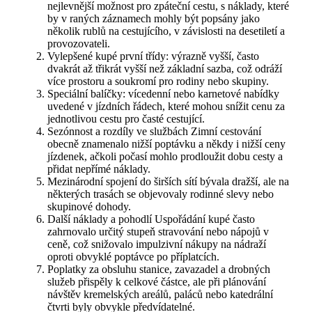
nejlevnější možnost pro zpáteční cestu, s náklady, které
by v raných záznamech mohly být popsány jako
několik rublů na cestujícího, v závislosti na desetiletí a
provozovateli.
Vylepšené kupé první třídy: výrazně vyšší, často
dvakrát až třikrát vyšší než základní sazba, což odráží
více prostoru a soukromí pro rodiny nebo skupiny.
Speciální balíčky: vícedenní nebo karnetové nabídky
uvedené v jízdních řádech, které mohou snížit cenu za
jednotlivou cestu pro časté cestující.
Sezónnost a rozdíly ve službách Zimní cestování
obecně znamenalo nižší poptávku a někdy i nižší ceny
jízdenek, ačkoli počasí mohlo prodloužit dobu cesty a
přidat nepřímé náklady.
Mezinárodní spojení do širších sítí bývala dražší, ale na
některých trasách se objevovaly rodinné slevy nebo
skupinové dohody.
Další náklady a pohodlí Uspořádání kupé často
zahrnovalo určitý stupeň stravování nebo nápojů v
ceně, což snižovalo impulzivní nákupy na nádraží
oproti obvyklé poptávce po příplatcích.
Poplatky za obsluhu stanice, zavazadel a drobných
služeb přispěly k celkové částce, ale při plánování
návštěv kremelských areálů, paláců nebo katedrální
čtvrti byly obvykle předvídatelné.