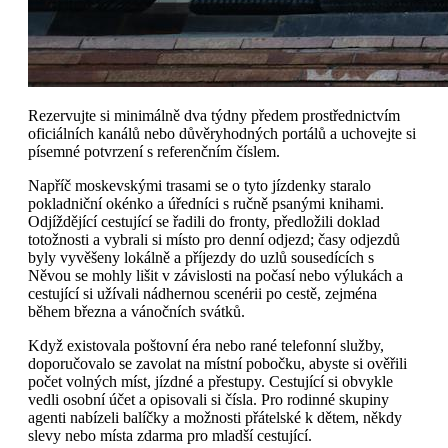
Rezervujte si minimálně dva týdny předem prostřednictvím
oficiálních kanálů nebo důvěryhodných portálů a uchovejte si
písemné potvrzení s referenčním číslem.
Napříč moskevskými trasami se o tyto jízdenky staralo
pokladniční okénko a úředníci s ručně psanými knihami.
Odjíždějící cestující se řadili do fronty, předložili doklad
totožnosti a vybrali si místo pro denní odjezd; časy odjezdů
byly vyvěšeny lokálně a příjezdy do uzlů sousedících s
Něvou se mohly lišit v závislosti na počasí nebo výlukách a
cestující si užívali nádhernou scenérii po cestě, zejména
během března a vánočních svátků.
Když existovala poštovní éra nebo rané telefonní služby,
doporučovalo se zavolat na místní pobočku, abyste si ověřili
počet volných míst, jízdné a přestupy. Cestující si obvykle
vedli osobní účet a opisovali si čísla. Pro rodinné skupiny
agenti nabízeli balíčky a možnosti přátelské k dětem, někdy
slevy nebo místa zdarma pro mladší cestující.