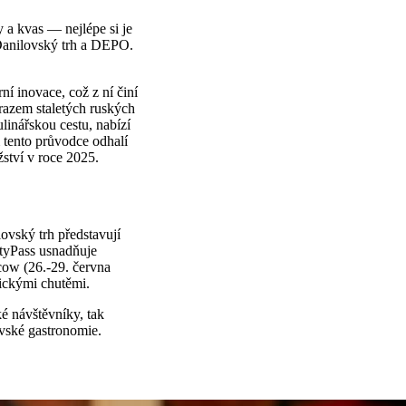
 a kvas — nejlépe si je
 Danilovský trh a DEPO.
ní inovace, což z ní činí
drazem staletých ruských
inářskou cestu, nabízí
 tento průvodce odhalí
ství v roce 2025.
ovský trh představují
ityPass usnadňuje
cow (26.-29. června
tickými chutěmi.
ké návštěvníky, tak
vské gastronomie.