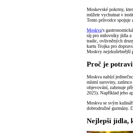
Moskevské pokrmy, které 
můžete vychutnat v insti
Tento průvodce spojuje z
Moskva
's gastronomická
ráj pro milovníky jídla 
tradic, ovlivněných drs
kartu Trojka pro doprav
Moskvy nejzkušebnější p
Proč je potrav
Moskva nabízí jedinečno
místní suroviny, zatímco
objevování, zahrnuje pří
2025). Například jeho ap
Moskva se svým kulinářsk
dobrodružné gurmány. D
Nejlepší jídla,