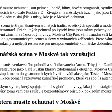
musíte ochutnat, jsou pelmeni, boršč, bliny, hovězí stroganoff, sýrníky
tucích jako Café Puškin a Dr. Živago a na městských trzích, jako jsou
ákladní ruská jídla s místy, kde je v Moskvě ochutnat.
 scéna je živým tkanivem srdnatých tradic, sovětských specialit a moder
a restaurací. Od chutných pelmení po kyselý kvas jsou místní pokrmy o
nými zimami a různorodými vlivy. Moskva CityPass vám usnadní vaši kul
u do gastronomických center a slevy v vybraných zařízeních. Proto vám
okrmy a nejlepší restaurace pro nezapomenutelné kulinářské dobrodruž
inářská scéna v Moskvě tak vzrušující
u směs venkovského pohodlí a sofistikovaného šarmu. Trhy jako Danil
 restaurace jako Café Puškin klasiky zdokonalují s elegancí. Moskva C
stup k metru do gastronomických čtvrtí a uvádí akce jako Taste of Mos
likace pomáhá rezervovat kulinářské prohlídky, které vás spojí s auten
ým stylem, který spojuje tradici s globálními vlivy, láká jak nostalgic
íky tomu vám pas zajišťuje bezproblémový přístup k pokladům moske
 která musíte ochutnat v Moskvě