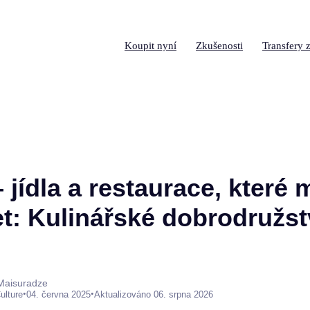
Koupit nyní
Zkušenosti
Transfery z
jídla a restaurace, které 
t: Kulinářské dobrodružstv
 Maisuradze
•
•
ulture
04. června 2025
Aktualizováno 06. srpna 2026