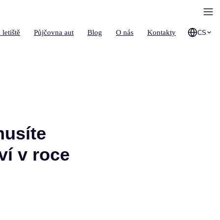
 letiště
Půjčovna aut
Blog
O nás
Kontakty
CS
musíte
í v roce