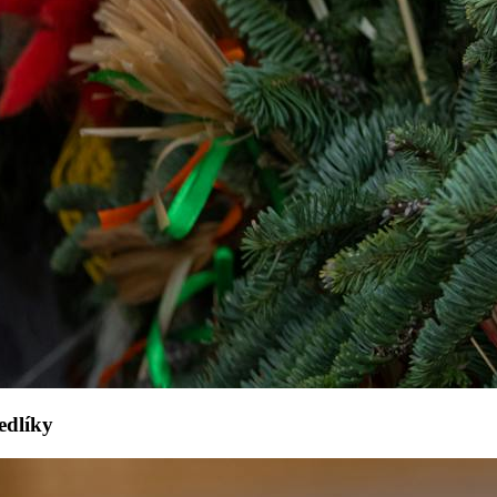
edlíky