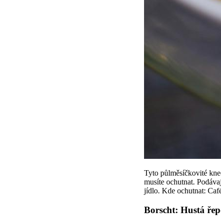
Tyto půlměsíčkovité kne
musíte ochutnat. Podáva
jídlo. Kde ochutnat: Caf
Borscht: Hustá ře