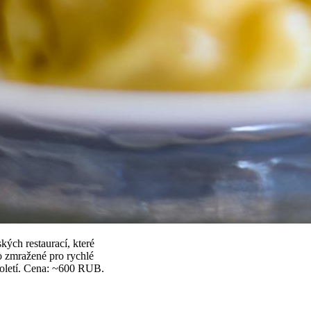
ých restaurací, které
o zmražené pro rychlé
století. Cena: ~600 RUB.