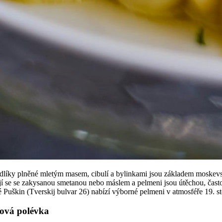
dlíky plněné mletým masem, cibulí a bylinkami jsou základem moskevsk
jí se se zakysanou smetanou nebo máslem a pelmeni jsou útěchou, čast
é Puškin (Tverskij bulvar 26) nabízí výborné pelmeni v atmosféře 19. 
pová polévka