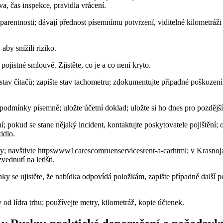
iva, čas inspekce, pravidla vrácení.
nsparentnosti; dávají přednost písemnímu potvrzení, viditelné kilometrá
aby snížili riziko.
 pojistné smlouvě. Zjistěte, co je a co není kryto.
 stav čítačů; zapište stav tachometru; zdokumentujte případné poškození;
 podmínky písemně; uložte účetní doklad; uložte si ho dnes pro pozdější
; pokud se stane nějaký incident, kontaktujte poskytovatele pojištění; o
idlo.
y; navštivte httpswww1carescomruenservicesrent-a-carhtml; v Krasnoja
ednutí na letišti.
y se ujistěte, že nabídka odpovídá položkám, zapište případné další p
 od lídra trhu; používejte metry, kilometráž, kopie účtenek.