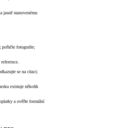
ži a jasně stanovenému
 pořiďte fotografie;
 reference.
dkazujte se na citaci;
rsku existuje několik
oplatky a ověřte formální