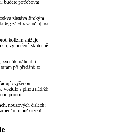
i; budete potřebovat
Moskva zůstává širokým
atky; zálohy se účtují na
roti kolizím snižuje
osti, vyloučení; skutečně
, zvedák, náhradní
turám při předání; to
yžadují zvýšenou
te vozidlo s plnou nádrží;
chlou pomoc.
ách, nouzových číslech;
aznamenáním poškození,
le