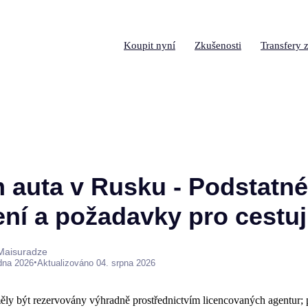
Koupit nyní
Zkušenosti
Transfery z
 auta v Rusku - Podstatné
ní a požadavky pro cestuj
 Maisuradze
•
edna 2026
Aktualizováno 04. srpna 2026
měly být rezervovány výhradně prostřednictvím licencovaných agentur;