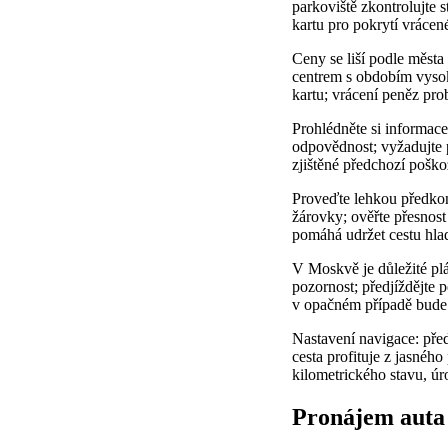
parkoviště zkontrolujte 
kartu pro pokrytí vrácen
Ceny se liší podle měst
centrem s obdobím vysoké
kartu; vrácení peněz pr
Prohlédněte si informace 
odpovědnost; vyžadujte p
zjištěné předchozí poško
Proveďte lehkou předkon
žárovky; ověřte přesnost
pomáhá udržet cestu hla
V Moskvě je důležité plá
pozornost; předjíždějte p
v opačném případě bude ú
Nastavení navigace: před
cesta profituje z jasnéh
kilometrického stavu, úr
Pronájem auta 