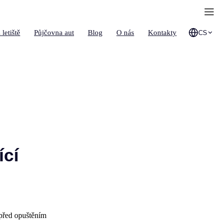
 letiště
Půjčovna aut
Blog
O nás
Kontakty
CS
ící
 před opuštěním