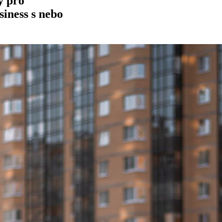
y pro
siness s nebo