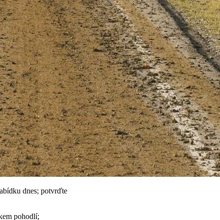
nabídku dnes; potvrďte
čkem pohodlí;