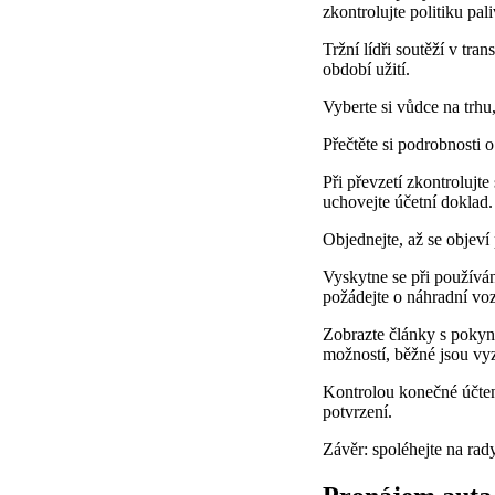
zkontrolujte politiku pal
Tržní lídři soutěží v tra
období užití.
Vyberte si vůdce na trhu, 
Přečtěte si podrobnosti o
Při převzetí zkontrolujte
uchovejte účetní doklad.
Objednejte, až se objeví
Vyskytne se při používání
požádejte o náhradní voz
Zobrazte články s pokyn
možností, běžné jsou vyzv
Kontrolou konečné účtenk
potvrzení.
Závěr: spoléhejte na rady