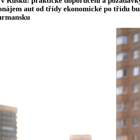
v Rusku: praktické doporučení a požadavk
ronájem aut od třídy ekonomické po třídu bu
Murmansku