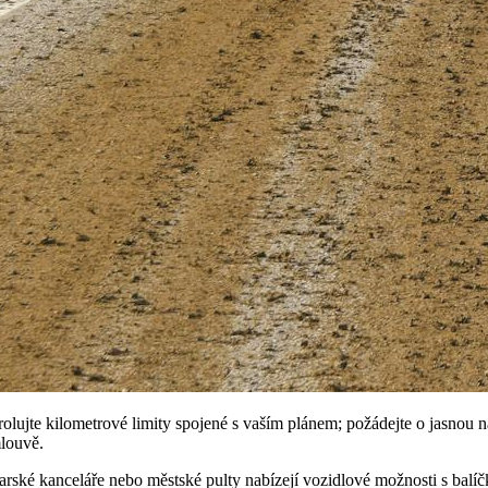
lujte kilometrové limity spojené s vaším plánem; požádejte o jasnou 
mlouvě.
arské kanceláře nebo městské pulty nabízejí vozidlové možnosti s balí