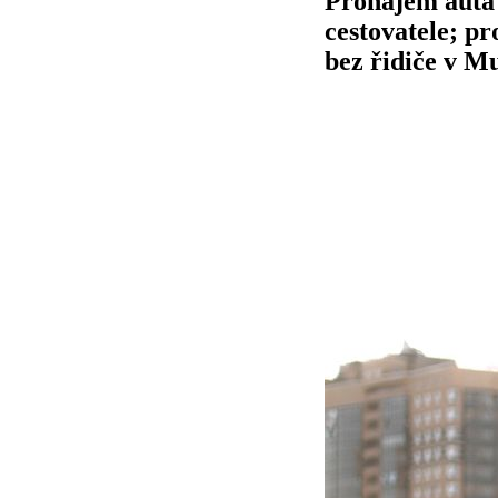
Pronájem auta 
cestovatele; p
bez řidiče v 