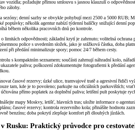
stav vozidla; požadujte přímou smlouvu s jasnou klauzulí o odpovědnost
ého zálohy.
a a sezóny; denní sazby se obvykle pohybují mezi 2500 a 5000 RUB; 
 poptávky; několik agentur nabízí týdenní balíčky snižující denní popl
obíhá během několika pracovních dnů po kontrole.
o limitách odpovědnosti; základní krytí je zahrnuto; volitelná ochrana p
ísemnou police s uvedením složek, jako je srážková částka, doba platn
zení při předání minimalizuje spory; pomoc 24/7 během cesty.
trolu s kompaktním seznamem; součásti zahrnují náhradní kolo, nářadí
 ukazatele paliva; poškození zdokumentujte fotografiemi k předání agen
dkou.
novat časové rezervy; úzké ulice, tramvajové tratě a agresivní řidiči v
ouze tam, kde je to povoleno; parkujte na oficiálních parkovištích; vrať
čtována přímo poplatek za doplnění paliva; letištní pult poskytuje ry
nášejte mapy Moskvy, letišť, hlavních tras; uložte informace o agentur
o plánu; časové rezervy; kontrola rezervního kola; přinášíte hodnotu z
ovně benzínu; doba pokrytí zlepšuje komfort při dlouhých jízdách.
v Rusku: Praktický průvodce pro cestovate