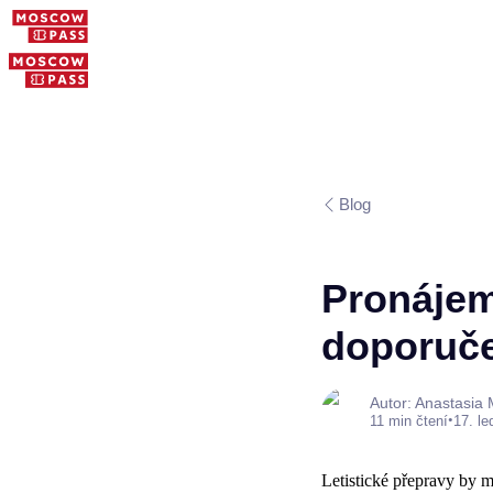
Blog
Pronájem
doporuče
Autor: Anastasia
•
11 min čtení
17. l
Letistické přepravy by 