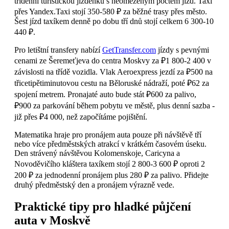
třídenní turistickou jízdenku s neomezeným počtem jízd. Taxi
přes Yandex.Taxi stojí 350-580 ₽ za běžné trasy přes město.
Šest jízd taxíkem denně po dobu tří dnů stojí celkem 6 300-10
440 ₽.
Pro letištní transfery nabízí
GetTransfer.com
jízdy s pevnými
cenami ze Šeremeťjeva do centra Moskvy za ₽1 800-2 400 v
závislosti na třídě vozidla. Vlak Aeroexpress jezdí za ₽500 na
třicetipětiminutovou cestu na Běloruské nádraží, poté ₽62 za
spojení metrem. Pronajaté auto bude stát ₽600 za palivo,
₽900 za parkování během pobytu ve městě, plus denní sazba -
již přes ₽4 000, než započítáme pojištění.
Matematika hraje pro pronájem auta pouze při návštěvě tří
nebo více předměstských atrakcí v krátkém časovém úseku.
Den strávený návštěvou Kolomenskoje, Caricyna a
Novoděvičího kláštera taxíkem stojí 2 800-3 600 ₽ oproti 2
200 ₽ za jednodenní pronájem plus 280 ₽ za palivo. Přidejte
druhý předměstský den a pronájem výrazně vede.
Praktické tipy pro hladké půjčení
auta v Moskvě