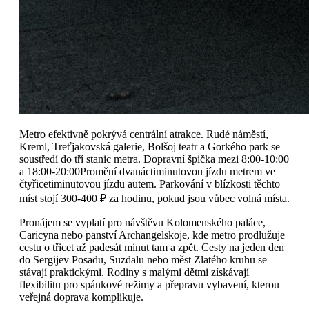
Metro efektivně pokrývá centrální atrakce. Rudé náměstí,
Kreml, Treťjakovská galerie, Bolšoj teatr a Gorkého park se
soustředí do tří stanic metra. Dopravní špička mezi 8:00-10:00
a 18:00-20:00Promění dvanáctiminutovou jízdu metrem ve
čtyřicetiminutovou jízdu autem. Parkování v blízkosti těchto
míst stojí 300-400 ₽ za hodinu, pokud jsou vůbec volná místa.
Pronájem se vyplatí pro návštěvu Kolomenského paláce,
Caricyna nebo panství Archangelskoje, kde metro prodlužuje
cestu o třicet až padesát minut tam a zpět. Cesty na jeden den
do Sergijev Posadu, Suzdalu nebo měst Zlatého kruhu se
stávají praktickými. Rodiny s malými dětmi získávají
flexibilitu pro spánkové režimy a přepravu vybavení, kterou
veřejná doprava komplikuje.