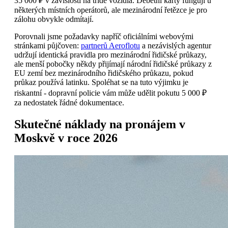
35 000 ₽ v závislosti na třídě vozidla. Debetní karty fungují u
některých místních operátorů, ale mezinárodní řetězce je pro
zálohu obvykle odmítají.
Porovnali jsme požadavky napříč oficiálními webovými
stránkami půjčoven:
partnerů Aeroflotu
a nezávislých agentur
udržují identická pravidla pro mezinárodní řidičské průkazy,
ale menší pobočky někdy přijímají národní řidičské průkazy z
EU zemí bez mezinárodního řidičského průkazu, pokud
průkaz používá latinku. Spoléhat se na tuto výjimku je
riskantní - dopravní policie vám může udělit pokutu 5 000 ₽
za nedostatek řádné dokumentace.
Skutečné náklady na pronájem v
Moskvě v roce 2026