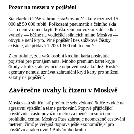
Pozor na mezeru v pojištění
Standardní CDW zahrnuje srážkovou částku v rozmezí 15
000 až 50 000 rublů. Poškození pneumatik a čelního skla
často není v rámci krytí. Poškození podvozku z důsledku
výmoly — běžné na vedlejších silnicích mimo Moskvu —
obvykle není kryto. Plné pojištění bez srážkové částky
existuje, ale přidává 1 200-1 600 rublů denně.
Zkontrolujte, zda vaše osobní kreditní karta poskytuje
pojištění pro pronájem auta. Mnoho premium karet kryje
škody z kolize, ale vylučuje odpovědnost a krádež. Ruské
agentury nemusí uznávat zahraniční krytí karty pro snížení
zálohy na pojištění.
Závěrečné úvahy k řízení v Moskvě
Moskevská silniční síť preferuje sebevědomé řidiče zvyklé na
agresivní vjíždění a těsné parkování. Poprvé přijíždějící
návštěvníci často považují metro za méně stresující pro
prohlídku centra. Moskva Pass zahrnuje neomezené cestování
metrem, čímž je veřejná doprava ještě ekonomičtější pro
návštěvu atrakcí uvnitř Bulvárního kruhu.