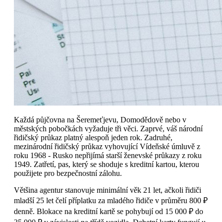
Každá půjčovna na Šeremeťjevu, Domodědově nebo v
městských pobočkách vyžaduje tři věci. Zaprvé, váš národní
řidičský průkaz platný alespoň jeden rok. Zadruhé,
mezinárodní řidičský průkaz vyhovující Vídeňské úmluvě z
roku 1968 - Rusko nepřijímá starší ženevské průkazy z roku
1949. Zatřetí, pas, který se shoduje s kreditní kartou, kterou
použijete pro bezpečnostní zálohu.
Většina agentur stanovuje minimální věk 21 let, ačkoli řidiči
mladší 25 let čelí příplatku za mladého řidiče v průměru 800 ₽
denně. Blokace na kreditní kartě se pohybují od 15 000 ₽ do