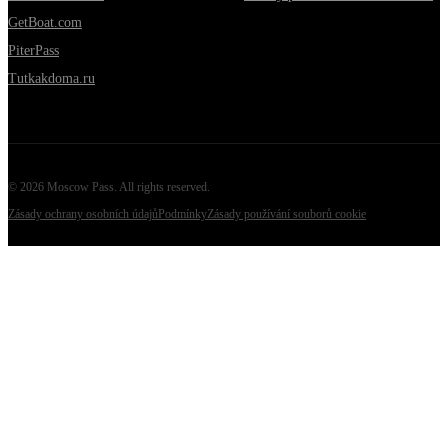
GetBoat.com
PiterPass
Tutkakdoma.ru
©
2026
Moscow Pass
. All rights reserved.
Zásady ochrany osobních údajů
Podmínky
Zásady používání souborů cookie