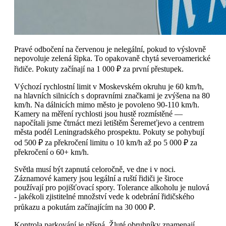
Pravé odbočení na červenou je nelegální, pokud to výslovně
nepovoluje zelená šipka. To opakovaně chytá severoamerické
řidiče. Pokuty začínají na 1 000 ₽ za první přestupek.
Výchozí rychlostní limit v Moskevském okruhu je 60 km/h,
na hlavních silnicích s dopravními značkami je zvýšena na 80
km/h. Na dálnicích mimo město je povoleno 90-110 km/h.
Kamery na měření rychlosti jsou hustě rozmístěné —
napočítali jsme čtrnáct mezi letištěm Šeremeťjevo a centrem
města podél Leningradského prospektu. Pokuty se pohybují
od 500 ₽ za překročení limitu o 10 km/h až po 5 000 ₽ za
překročení o 60+ km/h.
Světla musí být zapnutá celoročně, ve dne i v noci.
Záznamové kamery jsou legální a ruští řidiči je široce
používají pro pojišťovací spory. Tolerance alkoholu je nulová
- jakékoli zjistitelné množství vede k odebrání řidičského
průkazu a pokutám začínajícím na 30 000 ₽.
Kontrola parkování je přísná. Žluté obrubníky znamenají