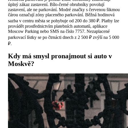
úplný zákaz zastavení. Bílo-černé obrubníky povolují
zastavení, ale ne parkování. Modré značky s červenou šikmou
čárou označují zóny placeného parkování. Běžná hodinová
sazba v centru města se pohybuje od 200 do 380 ₽. Platby lze
provádět prostřednictvím platebních automatů, aplikace
Moscow Parking nebo SMS na číslo 7757. Nezaplacené
parkovací lístky se po čtrnácti dnech z 2 500 ₽ zvýší na 5 000
₽.
Kdy má smysl pronajmout si auto v
Moskvě?