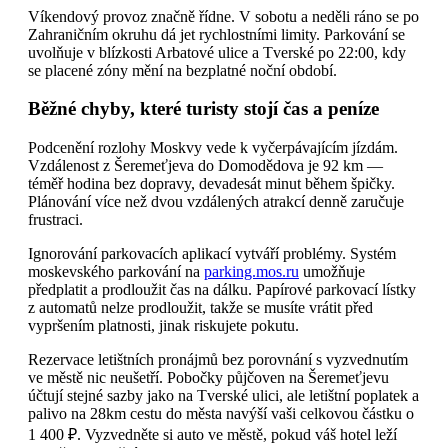
Víkendový provoz značně řídne. V sobotu a neděli ráno se po
Zahraničním okruhu dá jet rychlostními limity. Parkování se
uvolňuje v blízkosti Arbatové ulice a Tverské po 22:00, kdy
se placené zóny mění na bezplatné noční období.
Běžné chyby, které turisty stojí čas a peníze
Podcenění rozlohy Moskvy vede k vyčerpávajícím jízdám.
Vzdálenost z Šeremeťjeva do Domodědova je 92 km —
téměř hodina bez dopravy, devadesát minut během špičky.
Plánování více než dvou vzdálených atrakcí denně zaručuje
frustraci.
Ignorování parkovacích aplikací vytváří problémy. Systém
moskevského parkování na
parking.mos.ru
umožňuje
předplatit a prodloužit čas na dálku. Papírové parkovací lístky
z automatů nelze prodloužit, takže se musíte vrátit před
vypršením platnosti, jinak riskujete pokutu.
Rezervace letištních pronájmů bez porovnání s vyzvednutím
ve městě nic neušetří. Pobočky půjčoven na Šeremeťjevu
účtují stejné sazby jako na Tverské ulici, ale letištní poplatek a
palivo na 28km cestu do města navýší vaši celkovou částku o
1 400 ₽. Vyzvedněte si auto ve městě, pokud váš hotel leží