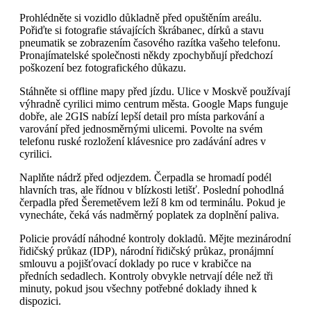
Prohlédněte si vozidlo důkladně před opuštěním areálu.
Pořiďte si fotografie stávajících škrábanec, dírků a stavu
pneumatik se zobrazením časového razítka vašeho telefonu.
Pronajímatelské společnosti někdy zpochybňují předchozí
poškození bez fotografického důkazu.
Stáhněte si offline mapy před jízdu. Ulice v Moskvě používají
výhradně cyrilici mimo centrum města. Google Maps funguje
dobře, ale 2GIS nabízí lepší detail pro místa parkování a
varování před jednosměrnými ulicemi. Povolte na svém
telefonu ruské rozložení klávesnice pro zadávání adres v
cyrilici.
Naplňte nádrž před odjezdem. Čerpadla se hromadí podél
hlavních tras, ale řídnou v blízkosti letišť. Poslední pohodlná
čerpadla před Šeremetěvem leží 8 km od terminálu. Pokud je
vynecháte, čeká vás nadměrný poplatek za doplnění paliva.
Policie provádí náhodné kontroly dokladů. Mějte mezinárodní
řidičský průkaz (IDP), národní řidičský průkaz, pronájmní
smlouvu a pojišťovací doklady po ruce v krabičce na
předních sedadlech. Kontroly obvykle netrvají déle než tři
minuty, pokud jsou všechny potřebné doklady ihned k
dispozici.