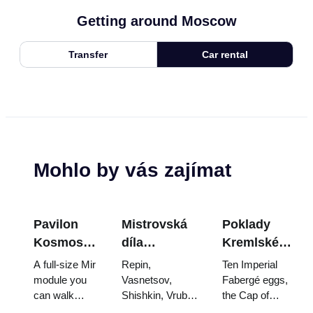
Getting around Moscow
Transfer
Car rental
Mohlo by vás zajímat
Pavilon
Mistrovská
Poklady
Kosmos
díla
Kremlské
na VDNCh:
Treťjakovské
zbrojnice:
A full-size Mir
Repin,
Ten Imperial
Uvnitř
galerie:
Fabergého
module you
Vasnetsov,
Fabergé eggs,
can walk
Shishkin, Vrubel,
the Cap of
největší
Obrazy, kvůli
vejce, trůny
through, the
Serov and
Monomakh, the