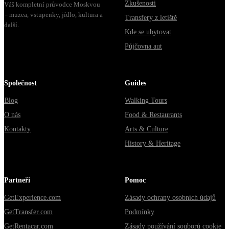
Zkušenosti
Váš kompletní průvodce Moskvou
– muzea, vstupenky, jídlo, kultura a
Transfery z letiště
další.
Kde se ubytovat
Půjčovna aut
Společnost
Guides
Blog
Walking Tours
O nás
Food & Restaurants
Kontakty
Arts & Culture
History & Heritage
Partneři
Pomoc
GetExperience.com
Zásady ochrany osobních údajů
GetTransfer.com
Podmínky
GetRentacar.com
Zásady používání souborů cookie