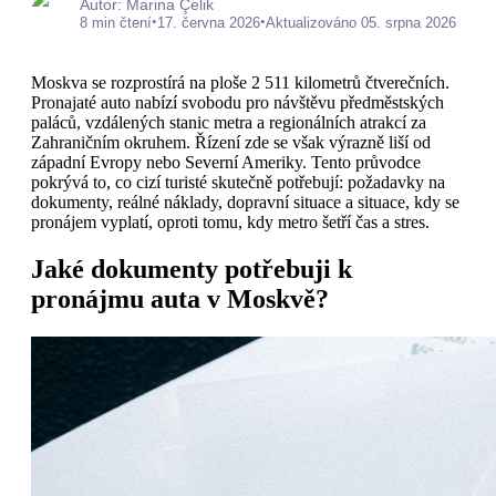
Autor: Marina Çelik
•
•
8 min čtení
17. června 2026
Aktualizováno 05. srpna 2026
Moskva se rozprostírá na ploše 2 511 kilometrů čtverečních.
Pronajaté auto nabízí svobodu pro návštěvu předměstských
paláců, vzdálených stanic metra a regionálních atrakcí za
Zahraničním okruhem. Řízení zde se však výrazně liší od
západní Evropy nebo Severní Ameriky. Tento průvodce
pokrývá to, co cizí turisté skutečně potřebují: požadavky na
dokumenty, reálné náklady, dopravní situace a situace, kdy se
pronájem vyplatí, oproti tomu, kdy metro šetří čas a stres.
Jaké dokumenty potřebuji k
pronájmu auta v Moskvě?