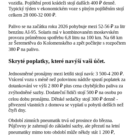
vozidla. Pojištění proti krádeži stojí dalších 400 ₽ denně.
Typický týden v ekonomickém voze s plným pojištěním stojí
celkem 28 000-32 000 ₽.
Palivo se na začátku roku 2026 pohybuje mezi 52-56 ₽ za litr
benzínu AI-95. Solaris má v kombinovaném moskevském
provozu průměrnou spotřebu 6,8 litru na 100 km. Na 68 km
ze Šeremetěva do Kolomenského a zpět počítejte s rozpočtem
380 ₽ na palivo.
Skryté poplatky, které navýší vaši účet.
Jednosměrné pronájmy mezi letišti stojí navíc 3 500-4 200 ₽.
Vrácení vozu s méně než polovinou nádrže spustí poplatek za
dotankování ve výši 2 800 ₽ plus cena chybějícího paliva za
zvýhodněné sazby. Dodateční řidiči stojí 500 ₽ na osobu po
celou dobu pronájmu. Dětské sedačky stojí 300 ₽ denně -
přivezení vlastních z domova se vyplatí u pobytů delších než
čtyři dny.
Období zimních pneumatik trvá od prosince do března.
Půjčovny je zahrnují do základní sazby, ale přezutí na letní
pneumatiky mimo toto období může někdy stát 1 200 ₽,