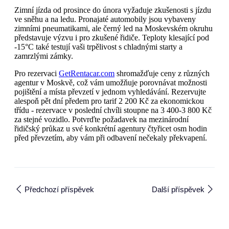
Zimní jízda od prosince do února vyžaduje zkušenosti s jízdu
ve sněhu a na ledu. Pronajaté automobily jsou vybaveny
zimními pneumatikami, ale černý led na Moskevském okruhu
představuje výzvu i pro zkušené řidiče. Teploty klesající pod
-15°C také testují vaši trpělivost s chladnými starty a
zamrzlými zámky.
Pro rezervaci
GetRentacar.com
shromažďuje ceny z různých
agentur v Moskvě, což vám umožňuje porovnávat možnosti
pojištění a místa převzetí v jednom vyhledávání. Rezervujte
alespoň pět dní předem pro tarif 2 200 Kč za ekonomickou
třídu - rezervace v poslední chvíli stoupne na 3 400-3 800 Kč
za stejné vozidlo. Potvrďte požadavek na mezinárodní
řidičský průkaz u své konkrétní agentury čtyřicet osm hodin
před převzetím, aby vám při odbavení nečekaly překvapení.
Předchozí příspěvek
Další příspěvek