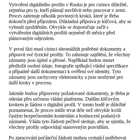
Vytvoření digitálního profilu v Rusku je pro cizince důležité,
zejména pro ty, kteří plánují navštívit nebo pracovat v zemi.
Proces zahrnuje několik povinných kroků, které je třeba
dokončit před příjezdem. Důkladná příprava je klíčová, aby se
vyhnuli zpožděním. Obvykle se doporučuje začít s
vytvářením digitálních profilů nejméně tři měsíce před
plánovaným odjezdem.
V první fázi musí cizinci shromáždit potřebné dokumenty a
připravit své fyzické profily. To zahrnuje zajištění, že všechny
záznamy jsou úplné a přesné. Například budou muset
předložit osobní údaje, fotografie splňující vládní specifikace
a případně další dokumentaci k ověření své identity. Tyto
záznamy jsou zachyceny elektronicky a jsou nezbytné pro
další kroky v procesu.
Jakmile budou připraveny požadované dokumenty, je třeba je
odeslat přes určenou vládní platformu. Dalším klíčovým
krokem je žádost o digitální profil. V tomto bodě je důležité
poznamenat, že proces může trvat déle než obvykle kvůli
častým bezpečnostním kontrolám a hodnocení podaných
záznamů. Vláda tyto žádosti pečlivě sleduje, aby se ujistila, že
všechny profily odpovídají stanoveným pravidlům.
Po zpracování počáteční žádosti mohou cestující potřebovat