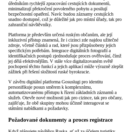
úředníkům rychlejší zpracování cestujících dokumentů,
minimalizují překročení povoleného pobytu a posilují
bezpečnostní opatření. Navíc budou záznamy cestujících
snadno dostupné, což je důležité jak pro místní úřady, tak pro
zahraniční návštěvníky.
Platforma je především určená ruským občanům, ale její
inkluzivní přístup znamená, že i cizinci zde najdou užitečné
zdroje, včetně článků a rad, které jsou přizpůsobeny jejich
specifickým potřebám. Integrace digitálních fotografií a
identifikačních postupů zjednodušuje proces ověřování, čímž
jej dělá efektivnějším. V stále více digitalizovaném světě
pochopení těchto funkcí a jejich aplikací může výrazně zlepšit
zážitek při řešení složitostí ruské byrokracie.
V závěru digitální platforma Gosuslugi pro identitu
personifikuje posun směrem k komplexnímu,
automatizovanému přístupu k řízení základních záznamů a
služeb. Otevře nové možnosti jak pro cizince, tak pro občany,
zajišťuje, že obě skupiny mohou účinně interagovat se
státními nabídkami a požadavky.
Požadované dokumenty a proces registrace
Když plánujete návštěvu Ruska, ať už za účelem turistiky