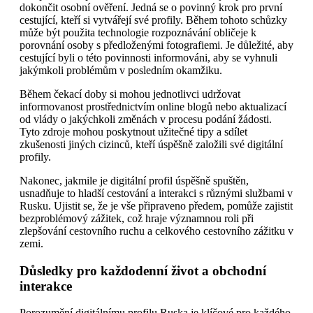
dokončit osobní ověření. Jedná se o povinný krok pro první
cestující, kteří si vytvářejí své profily. Během tohoto schůzky
může být použita technologie rozpoznávání obličeje k
porovnání osoby s předloženými fotografiemi. Je důležité, aby
cestující byli o této povinnosti informováni, aby se vyhnuli
jakýmkoli problémům v posledním okamžiku.
Během čekací doby si mohou jednotlivci udržovat
informovanost prostřednictvím online blogů nebo aktualizací
od vlády o jakýchkoli změnách v procesu podání žádosti.
Tyto zdroje mohou poskytnout užitečné tipy a sdílet
zkušenosti jiných cizinců, kteří úspěšně založili své digitální
profily.
Nakonec, jakmile je digitální profil úspěšně spuštěn,
usnadňuje to hladší cestování a interakci s různými službami v
Rusku. Ujistit se, že je vše připraveno předem, pomůže zajistit
bezproblémový zážitek, což hraje významnou roli při
zlepšování cestovního ruchu a celkového cestovního zážitku v
zemi.
Důsledky pro každodenní život a obchodní
interakce
Porozumění digitálnímu profilu Ruska je klíčové pro každého,