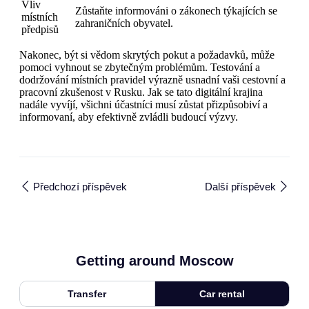
Vliv
Zůstaňte informováni o zákonech týkajících se
místních
zahraničních obyvatel.
předpisů
Nakonec, být si vědom skrytých pokut a požadavků, může
pomoci vyhnout se zbytečným problémům. Testování a
dodržování místních pravidel výrazně usnadní vaši cestovní a
pracovní zkušenost v Rusku. Jak se tato digitální krajina
nadále vyvíjí, všichni účastníci musí zůstat přizpůsobiví a
informovaní, aby efektivně zvládli budoucí výzvy.
Předchozí příspěvek
Další příspěvek
Getting around Moscow
Transfer
Car rental