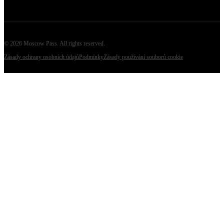
©
2026
Moscow Pass
. All rights reserved.
Zásady ochrany osobních údajů
Podmínky
Zásady používání souborů cookie