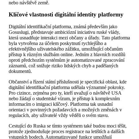
nebo návštěvě země.
Klíčové vlastnosti digitální identity platformy
Digitální identifikační platforma, známá především jako
Gosuslugi, představuje ambiciózní iniciativu ruské vlády,
která usnadňuje interakci mezi občany a úřady. Tato platforma
byla vytvořena za účelem poskytnutí rychlejšího a
efektivnějšího uživatelského zážitku, umožňující občanům
přístup k různým službám online. Jedním z hlavních rozdílů
oproti předchozím systémům je automatizované zpracování
záznamů, což snižuje riziko lidských chyb a padělaných
dokumentů.
Občanství a řízení státní příslušnosti je specifická oblast, kde
digitální identifikační platforma udělala významné pokroky.
Pro cizince, zejména pro ty, kteří uvažují o návštěvě USA
nebo žádají o studentské vízum, je přístup k komplexním
informacím o imigraci klíčový. Platforma tak usnadní
orientaci v povinných požadavcích a možných změnách v
regulacích, aby uživatelé vždy věděli o svém stavu.
Cestující do Ruska se tímto systémem také budou moci těšit,
protože zjednodušuje proces registrace na letištích a dalších
vstupních bodech. Automatizované funkce umožňují