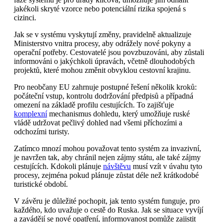
jakékoli skryté vzorce nebo potenciální rizika spojená s
cizinci.
Jak se v systému vyskytují změny, pravidelně aktualizuje
Ministerstvo vnitra procesy, aby odrážely nové pokyny a
operační potřeby. Cestovatelé jsou povzbuzováni, aby zůstali
informováni o jakýchkoli úpravách, včetně dlouhodobých
projektů, které mohou změnit obvyklou cestovní krajinu.
Pro neobčany EU zahrnuje postupné řešení několik kroků:
počáteční vstup, kontrolu dodržování předpisů a případná
omezení na základě profilu cestujících. To zajišťuje
komplexní
mechanismus dohledu, který umožňuje ruské
vládě udržovat pečlivý dohled nad všemi příchozími a
odchozími turisty.
Zatímco mnozí mohou považovat tento systém za invazivní,
je navržen tak, aby chránil nejen zájmy státu, ale také zájmy
cestujících. Kdokoli plánuje
návštěvu
musí vzít v úvahu tyto
procesy, zejména pokud plánuje zůstat déle než krátkodobé
turistické období.
V závěru je důležité pochopit, jak tento systém funguje, pro
každého, kdo uvažuje o cestě do Ruska. Jak se situace vyvíjí
a zavádějí se nové opatření, informovanost pomůže zajistit