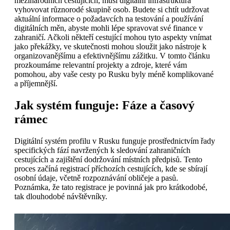
mezinárodních cestujících, musí digitální infrastruktura
vyhovovat různorodé skupině osob. Budete si chtít udržovat
aktuální informace o požadavcích na testování a používání
digitálních měn, abyste mohli lépe spravovat své finance v
zahraničí. Ačkoli někteří cestující mohou tyto aspekty vnímat
jako překážky, ve skutečnosti mohou sloužit jako nástroje k
organizovanějšímu a efektivnějšímu zážitku. V tomto článku
prozkoumáme relevantní projekty a zdroje, které vám
pomohou, aby vaše cesty po Rusku byly méně komplikované
a příjemnější.
Jak systém funguje: Fáze a časový
rámec
Digitální systém profilu v Rusku funguje prostřednictvím řady
specifických fází navržených k sledování zahraničních
cestujících a zajištění dodržování místních předpisů. Tento
proces začíná registrací příchozích cestujících, kde se sbírají
osobní údaje, včetně rozpoznávání obličeje a pasů.
Poznámka, že tato registrace je povinná jak pro krátkodobé,
tak dlouhodobé návštěvníky.