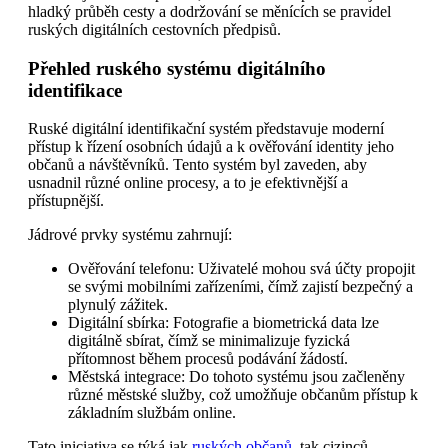
hladký průběh cesty a dodržování se měnících se pravidel
ruských digitálních cestovních předpisů.
Přehled ruského systému digitálního
identifikace
Ruské digitální identifikační systém představuje moderní
přístup k řízení osobních údajů a k ověřování identity jeho
občanů a návštěvníků. Tento systém byl zaveden, aby
usnadnil různé online procesy, a to je efektivnější a
přístupnější.
Jádrové prvky systému zahrnují:
Ověřování telefonu: Uživatelé mohou svá účty propojit
se svými mobilními zařízeními, čímž zajistí bezpečný a
plynulý zážitek.
Digitální sbírka: Fotografie a biometrická data lze
digitálně sbírat, čímž se minimalizuje fyzická
přítomnost během procesů podávání žádostí.
Městská integrace: Do tohoto systému jsou začleněny
různé městské služby, což umožňuje občanům přístup k
základním službám online.
Tato iniciativa se týká jak
ruských občanů
, tak cizinců