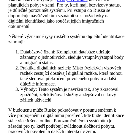
plánujících pobyt v zemi. Pro ty, kteří mají bezvízový status,
je důležité porozumět systému. Při vstupu do Ruska se
doporučuje návštěvníkům seznámit se s požadavky na
digitální identifikaci jako součást jejich imigračních
dokumentů.
Některé významné rysy ruského systému digitální identifikace
zahrnují:
Databázové řízení: Komplexní databáze udržuje
záznamy o jednotlivcích, sleduje vstupní/výstupní body
a imigrační status.
Praktika digitálních razítek: Místo fyzických vízových
razítek cestující dostávají digitální razítka, která mohou
také sledovat překročení povoleného pobytu a další
důležité informace.
Výhody: Tento systém je navržen tak, aby zkracoval
zpoždění, zefektivňoval služby a zlepšoval celkový
zážitek uživatelů.
V budoucnu může Rusko pokračovat v posunu směrem k
více propojenému digitálnímu prostředí, kde bude identifikace
stále více řešena online. Porozumění těmto systémům je
zásadní pro ty, kteří potřebují zvládnout složitosti pobytu,
pracovních povolení a dalších interakcí v zemi.