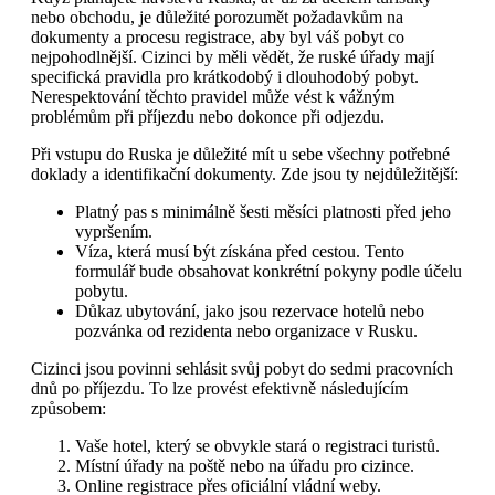
nebo obchodu, je důležité porozumět požadavkům na
dokumenty a procesu registrace, aby byl váš pobyt co
nejpohodlnější. Cizinci by měli vědět, že ruské úřady mají
specifická pravidla pro krátkodobý i dlouhodobý pobyt.
Nerespektování těchto pravidel může vést k vážným
problémům při příjezdu nebo dokonce při odjezdu.
Při vstupu do Ruska je důležité mít u sebe všechny potřebné
doklady a identifikační dokumenty. Zde jsou ty nejdůležitější:
Platný pas s minimálně šesti měsíci platnosti před jeho
vypršením.
Víza, která musí být získána před cestou. Tento
formulář bude obsahovat konkrétní pokyny podle účelu
pobytu.
Důkaz ubytování, jako jsou rezervace hotelů nebo
pozvánka od rezidenta nebo organizace v Rusku.
Cizinci jsou povinni sehlásit svůj pobyt do sedmi pracovních
dnů po příjezdu. To lze provést efektivně následujícím
způsobem:
Vaše hotel, který se obvykle stará o registraci turistů.
Místní úřady na poště nebo na úřadu pro cizince.
Online registrace přes oficiální vládní weby.