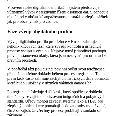
V závěru ruské digitální identifikační systém představuje
významný vývoj v efektivním řízení osobních dat. Sjednocuje
různé prvky občanské angažovanosti a snaží se zlepšit zážitek
jak pro občany, tak pro cizince.
Fáze vývoje digitálního profilu
Vývoj digitálního profilu pro cizince v Rusku zahrnuje
několik klíčových fází, které zvyšují kontrolu a usnadňují
procesy vstupu a výstupu. Nejprve musí jednotlivci pochopit
pravidla stanovená úřady, která jsou nezbytná pro orientaci v
právním prostředí.
V počáteční fázi jsou cizinci povinni ověřit svou totožnost a
předložit potřebné doklady během procesu registrace. Tento
první krok často zahrnuje záchyt biometrických dat a obrázků,
které budou uloženy v různých vládních databázích.
Po registraci následuje další krok, který spočívá v dohledu
úřadů, aby se zajistilo dodržování imigračních a pobytových
standardů. Úřady mohou zavádět systémy jako ETIAS pro
zlepšený dohled, které pomáhají sledovat osoby uvnitř země,
čímž se zajistí, že všechny procesy probíhají v souladu se
zákonem.