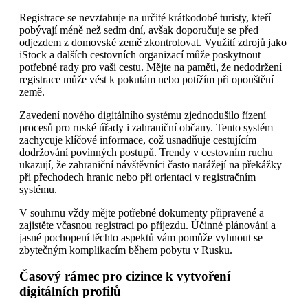
Registrace se nevztahuje na určité krátkodobé turisty, kteří
pobývají méně než sedm dní, avšak doporučuje se před
odjezdem z domovské země zkontrolovat. Využití zdrojů jako
iStock a dalších cestovních organizací může poskytnout
potřebné rady pro vaši cestu. Mějte na paměti, že nedodržení
registrace může vést k pokutám nebo potížím při opouštění
země.
Zavedení nového digitálního systému zjednodušilo řízení
procesů pro ruské úřady i zahraniční občany. Tento systém
zachycuje klíčové informace, což usnadňuje cestujícím
dodržování povinných postupů. Trendy v cestovním ruchu
ukazují, že zahraniční návštěvníci často narážejí na překážky
při přechodech hranic nebo při orientaci v registračním
systému.
V souhrnu vždy mějte potřebné dokumenty připravené a
zajistěte včasnou registraci po příjezdu. Účinné plánování a
jasné pochopení těchto aspektů vám pomůže vyhnout se
zbytečným komplikacím během pobytu v Rusku.
Časový rámec pro cizince k vytvoření
digitálních profilů