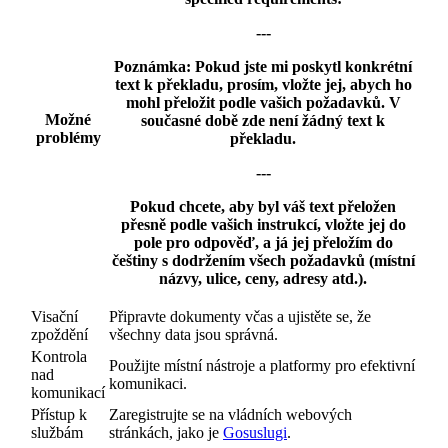
---
Poznámka:
Pokud jste mi poskytl konkrétní
text k překladu, prosím, vložte jej, abych ho
mohl přeložit podle vašich požadavků. V
Možné
současné době zde není žádný text k
problémy
překladu.
---
Pokud chcete, aby byl váš text přeložen
přesně podle vašich instrukcí, vložte jej do
pole pro odpověď, a já jej přeložím do
češtiny s dodržením všech požadavků (místní
názvy, ulice, ceny, adresy atd.).
Visační
Připravte dokumenty včas a ujistěte se, že
zpoždění
všechny data jsou správná.
Kontrola
Použijte místní nástroje a platformy pro efektivní
nad
komunikaci.
komunikací
Přístup k
Zaregistrujte se na vládních webových
službám
stránkách, jako je
Gosuslugi
.