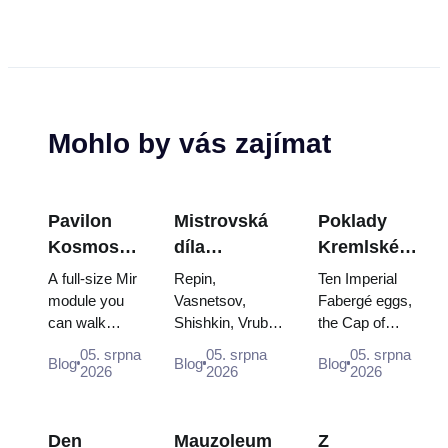
Mohlo by vás zajímat
Pavilon
Mistrovská
Poklady
Kosmos
díla
Kremlské
na VDNCh:
Treťjakovské
zbrojnice:
A full-size Mir
Repin,
Ten Imperial
Uvnitř
galerie:
Fabergého
module you
Vasnetsov,
Fabergé eggs,
can walk
Shishkin, Vrubel,
the Cap of
největší
Obrazy, kvůli
vejce, trůny
through, the
Serov and
Monomakh, the
ruské
kterým se
a
05. srpna
05. srpna
05. srpna
Blog
Blog
Blog
Energia–
Surikov — the
double throne of
2026
2026
2026
vesmírné
vyplatí
korunovační
Buran model,
works that stop
two boy tsars
výstavy
plánovat
róby
scorched
people, where
and the
descent
they hang, and
coronation dress
Den
Mauzoleum
Z