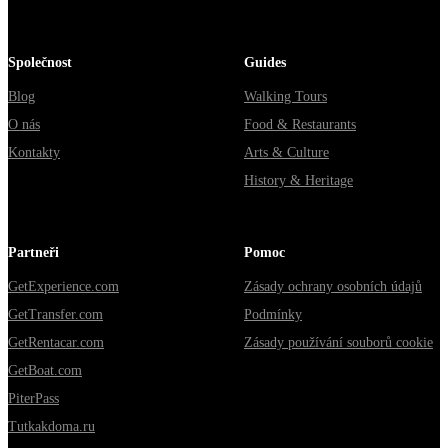
Společnost
Guides
Blog
Walking Tours
O nás
Food & Restaurants
Kontakty
Arts & Culture
History & Heritage
Partneři
Pomoc
GetExperience.com
Zásady ochrany osobních údajů
GetTransfer.com
Podmínky
GetRentacar.com
Zásady používání souborů cookie
GetBoat.com
PiterPass
Tutkakdoma.ru