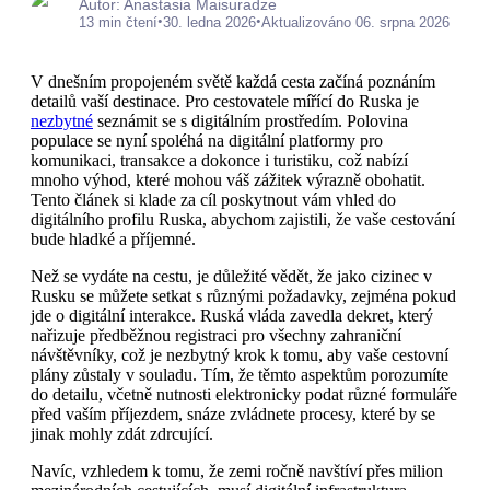
Autor: Anastasia Maisuradze
•
•
13 min čtení
30. ledna 2026
Aktualizováno 06. srpna 2026
V dnešním propojeném světě každá cesta začíná poznáním
detailů vaší destinace. Pro cestovatele mířící do Ruska je
nezbytné
seznámit se s digitálním prostředím. Polovina
populace se nyní spoléhá na digitální platformy pro
komunikaci, transakce a dokonce i turistiku, což nabízí
mnoho výhod, které mohou váš zážitek výrazně obohatit.
Tento článek si klade za cíl poskytnout vám vhled do
digitálního profilu Ruska, abychom zajistili, že vaše cestování
bude hladké a příjemné.
Než se vydáte na cestu, je důležité vědět, že jako cizinec v
Rusku se můžete setkat s různými požadavky, zejména pokud
jde o digitální interakce. Ruská vláda zavedla dekret, který
nařizuje předběžnou registraci pro všechny zahraniční
návštěvníky, což je nezbytný krok k tomu, aby vaše cestovní
plány zůstaly v souladu. Tím, že těmto aspektům porozumíte
do detailu, včetně nutnosti elektronicky podat různé formuláře
před vaším příjezdem, snáze zvládnete procesy, které by se
jinak mohly zdát zdrcující.
Navíc, vzhledem k tomu, že zemi ročně navštíví přes milion