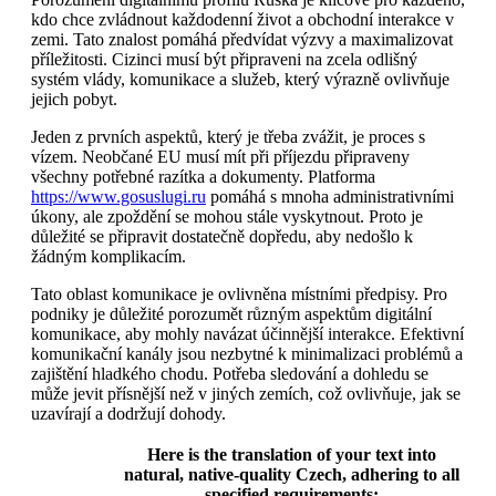
kdo chce zvládnout každodenní život a obchodní interakce v
zemi. Tato znalost pomáhá předvídat výzvy a maximalizovat
příležitosti. Cizinci musí být připraveni na zcela odlišný
systém vlády, komunikace a služeb, který výrazně ovlivňuje
jejich pobyt.
Jeden z prvních aspektů, který je třeba zvážit, je proces s
vízem. Neobčané EU musí mít při příjezdu připraveny
všechny potřebné razítka a dokumenty. Platforma
https://www.gosuslugi.ru
pomáhá s mnoha administrativními
úkony, ale zpoždění se mohou stále vyskytnout. Proto je
důležité se připravit dostatečně dopředu, aby nedošlo k
žádným komplikacím.
Tato oblast komunikace je ovlivněna místními předpisy. Pro
podniky je důležité porozumět různým aspektům digitální
komunikace, aby mohly navázat účinnější interakce. Efektivní
komunikační kanály jsou nezbytné k minimalizaci problémů a
zajištění hladkého chodu. Potřeba sledování a dohledu se
může jevit přísnější než v jiných zemích, což ovlivňuje, jak se
uzavírají a dodržují dohody.
Here is the translation of your text into
natural, native-quality Czech, adhering to all
specified requirements: