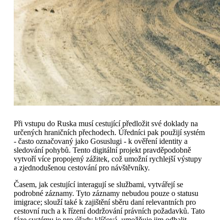
Při vstupu do Ruska musí cestující předložit své doklady na
určených hraničních přechodech. Úředníci pak použijí systém
- často označovaný jako Gosuslugi - k ověření identity a
sledování pohybů. Tento digitální projekt pravděpodobně
vytvoří více propojený zážitek, což umožní rychlejší výstupy
a zjednodušenou cestování pro návštěvníky.
Časem, jak cestující interagují se službami, vytvářejí se
podrobné záznamy. Tyto záznamy nebudou pouze o statusu
imigrace; slouží také k zajištění sběru daní relevantních pro
cestovní ruch a k řízení dodržování právních požadavků. Tato
fáze systému je pro úřady klíčová, umožňuje jim odhalit