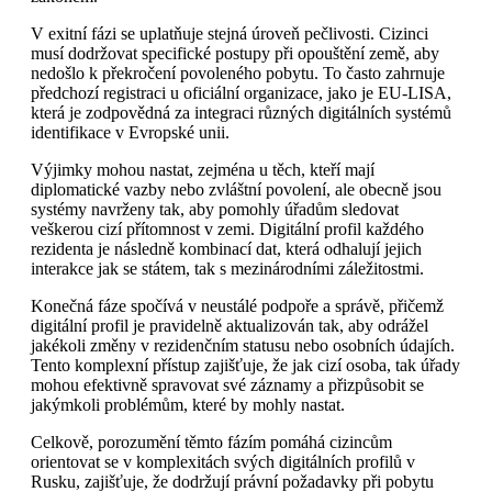
V exitní fázi se uplatňuje stejná úroveň pečlivosti. Cizinci
musí dodržovat specifické postupy při opouštění země, aby
nedošlo k překročení povoleného pobytu. To často zahrnuje
předchozí registraci u oficiální organizace, jako je EU-LISA,
která je zodpovědná za integraci různých digitálních systémů
identifikace v Evropské unii.
Výjimky mohou nastat, zejména u těch, kteří mají
diplomatické vazby nebo zvláštní povolení, ale obecně jsou
systémy navrženy tak, aby pomohly úřadům sledovat
veškerou cizí přítomnost v zemi. Digitální profil každého
rezidenta je následně kombinací dat, která odhalují jejich
interakce jak se státem, tak s mezinárodními záležitostmi.
Konečná fáze spočívá v neustálé podpoře a správě, přičemž
digitální profil je pravidelně aktualizován tak, aby odrážel
jakékoli změny v rezidenčním statusu nebo osobních údajích.
Tento komplexní přístup zajišťuje, že jak cizí osoba, tak úřady
mohou efektivně spravovat své záznamy a přizpůsobit se
jakýmkoli problémům, které by mohly nastat.
Celkově, porozumění těmto fázím pomáhá cizincům
orientovat se v komplexitách svých digitálních profilů v
Rusku, zajišťuje, že dodržují právní požadavky při pobytu