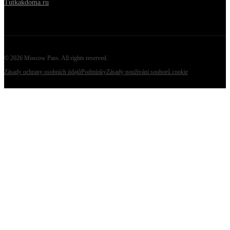
Tutkakdoma.ru
©
2026
Moscow Pass
. All rights reserved.
Zásady ochrany osobních údajů
Podmínky
Zásady používání souborů cookie