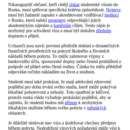
Nikaragujsští občané, kteří chtějí
získat
studentské vízum do
Ruska, musí splňovat specifická kritéria způsobilosti.
Nejprve
musí být žadatelé zapsáni v akreditované vzdělávací
instituci
v Rusku, která nabízí
programy
odpovídající jejich
akademickým zájmům a
kariérním
cílům. Tento zápis je
nezbytný pro schválení víza a musí být doložen
úředním
dopisem o přijetí.
Uchazeči jsou navíc povinni předložit doklad o dostatečných
finančních prostředcích na pokrytí školného a životních
nákladů během pobytu. To může zahrnovat výpisy z
bankovního účtu, sponzorské dopisy nebo čestná prohlášení o
podpoře od přátel nebo členů rodiny. Částka by měla přibližně
odpovídat ročním nákladům na život a studium.
Studenti musí také prokázat, že mají adekvátní zdravotní
pojištění pro dobu trvání svého studia, které může pokrývat
lékařské pohotovosti a nehody. Toto opatření je klíčové,
protože ruská vláda vyžaduje prokázání pojištění, aby se
zajistilo, že studenti budou mít
přístup
k nezbytným
lékařským službám během svého pobytu v
městských
oblastech.
Je důležité sledovat stav víza a dodržovat všechny předpisy
během pobytu. Nedodržení vízových požadavků může vést k