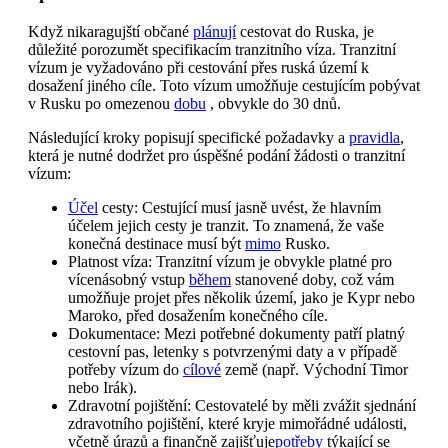
Když nikaragujští občané
plánují
cestovat do Ruska, je
důležité porozumět specifikacím tranzitního víza. Tranzitní
vízum je vyžadováno při cestování přes ruská území k
dosažení jiného cíle. Toto vízum umožňuje cestujícím pobývat
v Rusku po omezenou
dobu
, obvykle do 30 dnů.
Následující kroky popisují specifické požadavky a
pravidla
,
která je nutné dodržet pro úspěšné podání žádosti o tranzitní
vízum:
Účel
cesty: Cestující musí jasně uvést, že hlavním
účelem jejich cesty je tranzit. To znamená, že vaše
konečná destinace musí být
mimo
Rusko.
Platnost víza: Tranzitní vízum je obvykle platné pro
vícenásobný vstup
během
stanovené doby, což vám
umožňuje projet přes několik území, jako je Kypr nebo
Maroko, před dosažením konečného cíle.
Dokumentace: Mezi potřebné dokumenty patří platný
cestovní pas, letenky s potvrzenými daty a v případě
potřeby vízum do
cílové
země (např. Východní Timor
nebo Irák).
Zdravotní pojištění: Cestovatelé by měli zvážit sjednání
zdravotního pojištění, které kryje mimořádné události,
včetně úrazů a finančně zajišťuje
potřeby
týkající se