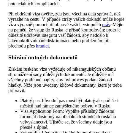
potenciálních komplikacích.
Při obdržení víza ověřte, zda jsou všechna data správná, než
vyrazíte na cestu. V případě ztráty vašich dokladů může kopie
víza výrazně pomoci při obnově vašich vstupních
práv
. Mějte
na paměti, že vstup do Ruska je přísně kontrolován; proto je
důležité udržovat integritu vaší žádosti, aby nedošlo k
jakémukoli vnímání diskriminace nebo problémům při
přechodu přes
hranici
.
Sbírání nutných dokumentů
Získání ruského víza vyžaduje od nikaragujských občanů
shromáždění sady důležitých dokumentů. Je důležité mít
všechny potřebné papíry, aby byl proces podání žádosti
hladký. Níže jsou uvedeny klíčové dokumenty, které je třeba
připravit:
Platný pas: Původní pas musí být platný alespoň šest
měsíců nad rámec zamýšleného pobytu v Rusku.
Visa Application Form: Vyplňte příslušný žádostní
formulář dostupný na oficiálních stránkách ruského
velvyslanectví. Ujistěte se, že všechny údaje jsou
přesné a úplné.
Fotografie: Předložte aktuální fotografie velikosti