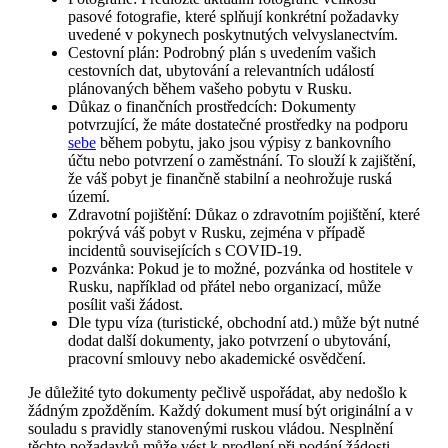
pasové fotografie, které splňují konkrétní požadavky
uvedené v pokynech poskytnutých velvyslanectvím.
Cestovní plán: Podrobný plán s uvedením vašich
cestovních dat, ubytování a relevantních událostí
plánovaných během vašeho pobytu v Rusku.
Důkaz o finančních prostředcích: Dokumenty
potvrzující, že máte dostatečné prostředky na podporu
sebe
během pobytu, jako jsou výpisy z bankovního
účtu nebo potvrzení o zaměstnání. To slouží k zajištění,
že váš pobyt je finančně stabilní a neohrožuje ruská
území.
Zdravotní pojištění: Důkaz o zdravotním pojištění, které
pokrývá váš pobyt v Rusku, zejména v případě
incidentů souvisejících s COVID-19.
Pozvánka: Pokud je to možné, pozvánka od hostitele v
Rusku, například od přátel nebo organizací, může
posílit vaši žádost.
Dle typu víza (turistické, obchodní atd.) může být nutné
dodat další dokumenty, jako potvrzení o ubytování,
pracovní smlouvy nebo akademické osvědčení.
Je důležité tyto dokumenty pečlivě uspořádat, aby nedošlo k
žádným zpožděním. Každý dokument musí být originální a v
souladu s pravidly stanovenými ruskou vládou. Nesplnění
těchto požadavků může vést k prodlení při podání žádosti