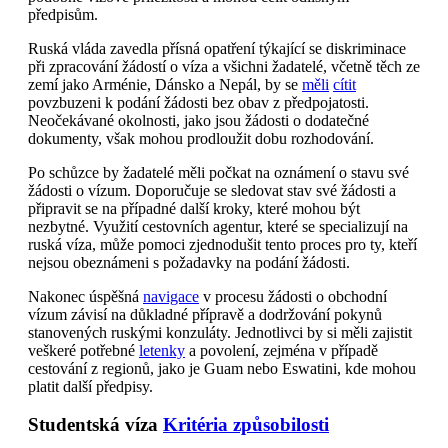
předpisům.
Ruská vláda zavedla přísná opatření týkající se diskriminace
při zpracování žádostí o víza a všichni žadatelé, včetně těch ze
zemí jako Arménie, Dánsko a Nepál, by se
měli
cítit
povzbuzeni k podání žádosti bez obav z předpojatosti.
Neočekávané okolnosti, jako jsou žádosti o dodatečné
dokumenty, však mohou prodloužit dobu rozhodování.
Po schůzce by žadatelé měli počkat na oznámení o stavu své
žádosti o vízum. Doporučuje se sledovat stav své žádosti a
připravit se na případné další kroky, které mohou být
nezbytné. Využití cestovních agentur, které se specializují na
ruská víza, může pomoci zjednodušit tento proces pro ty, kteří
nejsou obeznámeni s požadavky na podání žádosti.
Nakonec úspěšná
navigace
v procesu žádosti o obchodní
vízum závisí na důkladné přípravě a dodržování pokynů
stanovených ruskými konzuláty. Jednotlivci by si měli zajistit
veškeré potřebné
letenky
a povolení, zejména v případě
cestování z regionů, jako je Guam nebo Eswatini, kde mohou
platit další předpisy.
Studentská víza
Kritéria způsobilosti