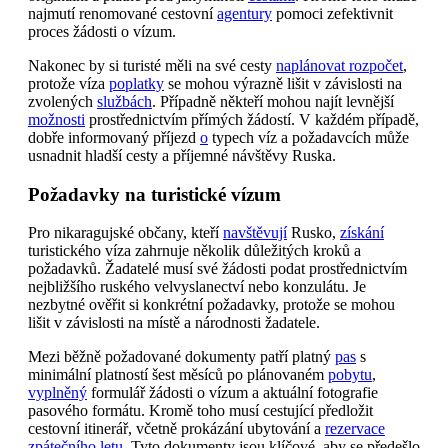
najmutí renomované cestovní
agentury
pomoci zefektivnit
proces žádosti o vízum.
Nakonec by si turisté měli na své cesty
naplánovat rozpočet
,
protože víza
poplatky
se mohou výrazně lišit v závislosti na
zvolených
službách
. Případně někteří mohou najít levnější
možnosti
prostřednictvím přímých žádostí. V každém případě,
dobře informovaný příjezd
o
typech víz a požadavcích může
usnadnit hladší cesty a příjemné návštěvy Ruska.
Požadavky na turistické vízum
Pro nikaragujské občany, kteří
navštěvují
Rusko,
získání
turistického víza zahrnuje několik důležitých kroků a
požadavků. Žadatelé musí své žádosti podat prostřednictvím
nejbližšího ruského velvyslanectví nebo konzulátu. Je
nezbytné ověřit si konkrétní požadavky, protože se mohou
lišit v závislosti na místě a národnosti žadatele.
Mezi běžně požadované dokumenty patří platný
pas
s
minimální platností šest měsíců po plánovaném
pobytu
,
vyplněný
formulář žádosti o vízum a aktuální fotografie
pasového formátu. Kromě toho musí cestující předložit
cestovní itinerář, včetně prokázání ubytování a
rezervace
zpátečního
letu
. Tyto dokumenty jsou klíčové, aby se předešlo