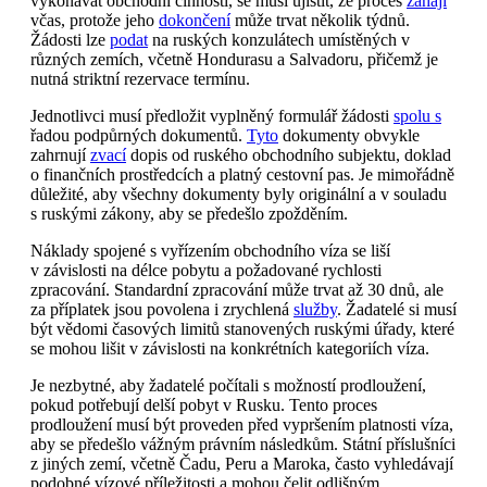
vykonávat obchodní činnosti, se musí ujistit, že proces
zahájí
včas, protože jeho
dokončení
může trvat několik týdnů.
Žádosti lze
podat
na ruských konzulátech umístěných v
různých zemích, včetně Hondurasu a Salvadoru, přičemž je
nutná striktní rezervace termínu.
Jednotlivci musí předložit vyplněný formulář žádosti
spolu s
řadou podpůrných dokumentů.
Tyto
dokumenty obvykle
zahrnují
zvací
dopis od ruského obchodního subjektu, doklad
o finančních prostředcích a platný cestovní pas. Je mimořádně
důležité, aby všechny dokumenty byly originální a v souladu
s ruskými zákony, aby se předešlo zpožděním.
Náklady spojené s vyřízením obchodního víza se liší
v závislosti na délce pobytu a požadované rychlosti
zpracování. Standardní zpracování může trvat až 30 dnů, ale
za příplatek jsou povolena i zrychlená
služby
. Žadatelé si musí
být vědomi časových limitů stanovených ruskými úřady, které
se mohou lišit v závislosti na konkrétních kategoriích víza.
Je nezbytné, aby žadatelé počítali s možností prodloužení,
pokud potřebují delší pobyt v Rusku. Tento proces
prodloužení musí být proveden před vypršením platnosti víza,
aby se předešlo vážným právním následkům. Státní příslušníci
z jiných zemí, včetně Čadu, Peru a Maroka, často vyhledávají
podobné vízové příležitosti a mohou čelit odlišným