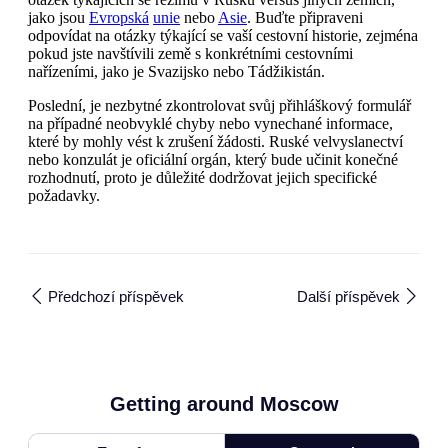
jako jsou
Evropská
unie
nebo
Asie
. Buďte připraveni
odpovídat na otázky týkající se vaší cestovní historie, zejména
pokud jste navštívili země s konkrétními cestovními
nařízeními, jako je Svazijsko nebo Tádžikistán.
Poslední, je nezbytné zkontrolovat svůj přihláškový formulář
na případné neobvyklé chyby nebo vynechané informace,
které by mohly vést k zrušení žádosti. Ruské velvyslanectví
nebo konzulát je oficiální orgán, který bude učinit konečné
rozhodnutí, proto je důležité dodržovat jejich specifické
požadavky.
Předchozí příspěvek
Další příspěvek
Getting around Moscow