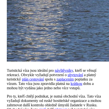
Turistická víza jsou ideální pro
návštěvníky
, kteří se věnují
rekreaci. Obvykle vyžadují potvrzení o
ubytování
a platný
turistický
plán cestování
spolu s
zaplacením
poplatku za
vízum. Tato víza jsou zpravidla platná na
krátkou
dobu a
mohou být vydána jako jedno nebo více vstupů.
Pro ty, kteří chtějí podnikat, je nutná obchodní víza. Tato víza
vyžadují dokumenty od ruské hostitelské organizace a mohou
zahrnovat další kontrolu ohledně úmyslů žadatele v Rusku.