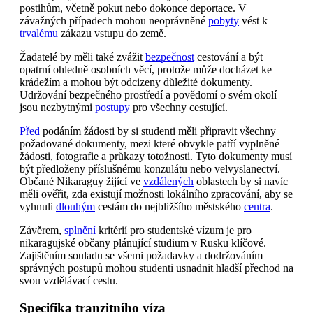
postihům, včetně pokut nebo dokonce deportace. V
závažných případech mohou neoprávněné
pobyty
vést k
trvalému
zákazu vstupu do země.
Žadatelé by měli také zvážit
bezpečnost
cestování a být
opatrní ohledně osobních věcí, protože může docházet ke
krádežím a mohou být odcizeny důležité dokumenty.
Udržování bezpečného prostředí a povědomí o svém okolí
jsou nezbytnými
postupy
pro všechny cestující.
Před
podáním žádosti by si studenti měli připravit všechny
požadované dokumenty, mezi které obvykle patří vyplněné
žádosti, fotografie a průkazy totožnosti. Tyto dokumenty musí
být předloženy příslušnému konzulátu nebo velvyslanectví.
Občané Nikaraguy žijící ve
vzdálených
oblastech by si navíc
měli ověřit, zda existují možnosti lokálního zpracování, aby se
vyhnuli
dlouhým
cestám do nejbližšího městského
centra
.
Závěrem,
splnění
kritérií pro studentské vízum je pro
nikaragujské občany plánující studium v Rusku klíčové.
Zajištěním souladu se všemi požadavky a dodržováním
správných postupů mohou studenti usnadnit hladší přechod na
svou vzdělávací cestu.
Specifika tranzitního víza