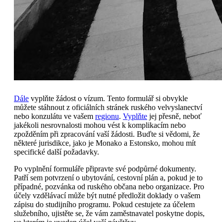
Dále
vyplňte žádost o vízum. Tento formulář si obvykle
můžete stáhnout z oficiálních stránek ruského velvyslanectví
nebo konzulátu ve vašem
regionu
.
Vyplňte
jej přesně, neboť
jakékoli nesrovnalosti mohou vést k komplikacím nebo
zpožděním při zpracování vaší žádosti. Buďte si vědomi, že
některé jurisdikce, jako je Monako a Estonsko, mohou mít
specifické další požadavky.
Po vyplnění formuláře připravte své podpůrné dokumenty.
Patří sem potvrzení o ubytování, cestovní plán a, pokud je to
případné, pozvánka od ruského občana nebo organizace. Pro
účely vzdělávací může být nutné předložit doklady o vašem
zápisu do studijního programu. Pokud cestujete za účelem
služebního, ujistěte se, že vám zaměstnavatel poskytne dopis,