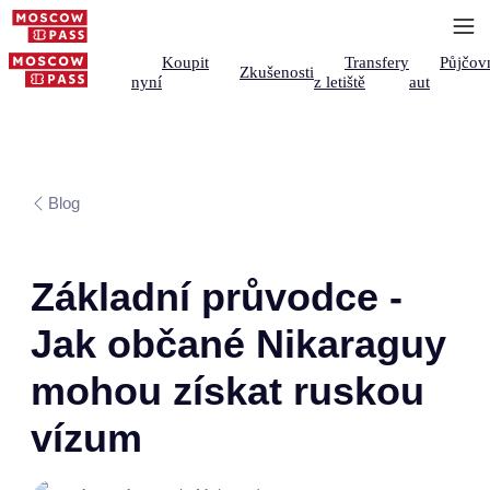
Koupit
Transfery
Půjčov
Zkušenosti
nyní
z letiště
aut
Blog
Základní průvodce -
Jak občané Nikaraguy
mohou získat ruskou
vízum