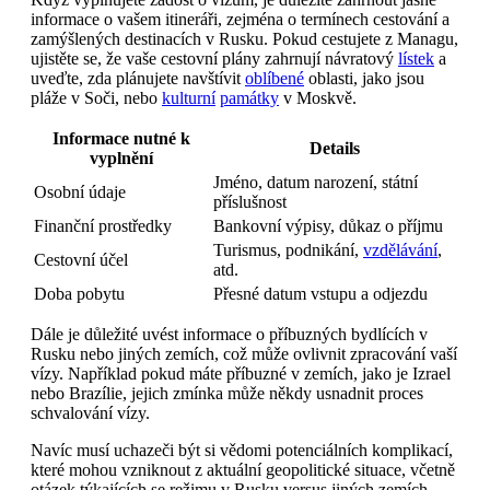
informace o vašem itineráři, zejména o termínech cestování a
zamýšlených destinacích v Rusku. Pokud cestujete z Managu,
ujistěte se, že vaše cestovní plány zahrnují návratový
lístek
a
uveďte, zda plánujete navštívit
oblíbené
oblasti, jako jsou
pláže v Soči, nebo
kulturní
památky
v Moskvě.
Informace nutné k
Details
vyplnění
Jméno, datum narození, státní
Osobní údaje
příslušnost
Finanční prostředky
Bankovní výpisy, důkaz o příjmu
Turismus, podnikání,
vzdělávání
,
Cestovní účel
atd.
Doba pobytu
Přesné datum vstupu a odjezdu
Dále je důležité uvést informace o příbuzných bydlících v
Rusku nebo jiných zemích, což může ovlivnit zpracování vaší
vízy. Například pokud máte příbuzné v zemích, jako je Izrael
nebo Brazílie, jejich zmínka může někdy usnadnit proces
schvalování vízy.
Navíc musí uchazeči být si vědomi potenciálních komplikací,
které mohou vzniknout z aktuální geopolitické situace, včetně
otázek týkajících se režimu v Rusku versus jiných zemích,