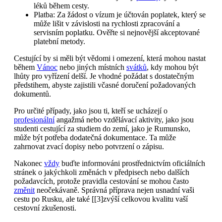
léků během cesty.
Platba: Za žádost o vízum je účtován poplatek, který se
může lišit v závislosti na rychlosti zpracování a
servisním poplatku. Ověřte si nejnovější akceptované
platební metody.
Cestující by si měli být vědomi i omezení, která mohou nastat
během
Vánoc
nebo jiných místních
svátků
, kdy mohou být
lhůty pro vyřízení delší. Je vhodné požádat s dostatečným
předstihem, abyste zajistili včasné doručení požadovaných
dokumentů.
Pro určité případy, jako jsou ti, kteří se ucházejí o
profesionální
angažmá nebo vzdělávací aktivity, jako jsou
studenti cestující za studiem do zemí, jako je Rumunsko,
může být potřeba dodatečná dokumentace. Ta může
zahrnovat zvací dopisy nebo potvrzení o zápisu.
Nakonec
vždy
buďte informováni prostřednictvím oficiálních
stránek o jakýchkoli změnách v předpisech nebo dalších
požadavcích, protože pravidla cestování se mohou často
změnit
neočekávaně. Správná příprava nejen usnadní vaši
cestu po Rusku, ale také [[3]zvýší celkovou kvalitu vaší
cestovní zkušenosti.