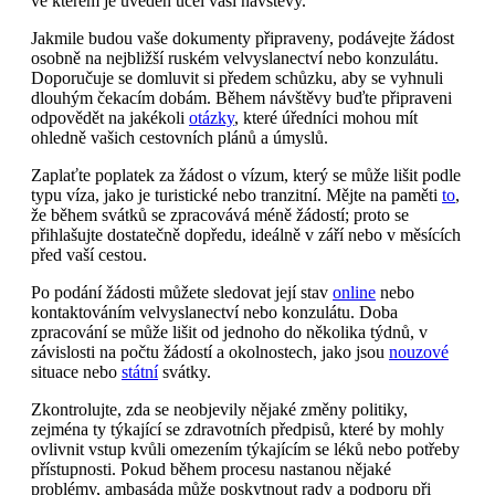
ve kterém je uveden účel vaší návštěvy.
Jakmile budou vaše dokumenty připraveny, podávejte žádost
osobně na nejbližší ruském velvyslanectví nebo konzulátu.
Doporučuje se domluvit si předem schůzku, aby se vyhnuli
dlouhým čekacím dobám. Během návštěvy buďte připraveni
odpovědět na jakékoli
otázky
, které úředníci mohou mít
ohledně vašich cestovních plánů a úmyslů.
Zaplaťte poplatek za žádost o vízum, který se může lišit podle
typu víza, jako je turistické nebo tranzitní. Mějte na paměti
to
,
že během svátků se zpracovává méně žádostí; proto se
přihlašujte dostatečně dopředu, ideálně v září nebo v měsících
před vaší cestou.
Po podání žádosti můžete sledovat její stav
online
nebo
kontaktováním velvyslanectví nebo konzulátu. Doba
zpracování se může lišit od jednoho do několika týdnů, v
závislosti na počtu žádostí a okolnostech, jako jsou
nouzové
situace nebo
státní
svátky.
Zkontrolujte, zda se neobjevily nějaké změny politiky,
zejména ty týkající se zdravotních předpisů, které by mohly
ovlivnit vstup kvůli omezením týkajícím se léků nebo potřeby
přístupnosti. Pokud během procesu nastanou nějaké
problémy, ambasáda může poskytnout rady a podporu při