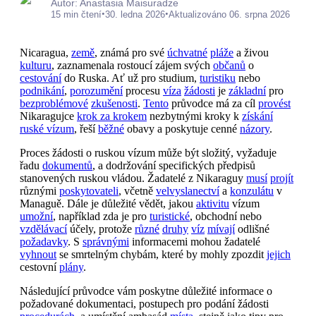
Autor: Anastasia Maisuradze
•
•
15 min čtení
30. ledna 2026
Aktualizováno 06. srpna 2026
Nicaragua,
země
, známá pro své
úchvatné
pláže
a živou
kulturu
, zaznamenala rostoucí zájem svých
občanů
o
cestování
do Ruska. Ať už pro studium,
turistiku
nebo
podnikání
,
porozumění
procesu
víza
žádosti
je
základní
pro
bezproblémové
zkušenosti
.
Tento
průvodce má za cíl
provést
Nikaragujce
krok za krokem
nezbytnými kroky k
získání
ruské vízum
, řeší
běžné
obavy a poskytuje cenné
názory
.
Proces žádosti o ruskou vízum může být složitý, vyžaduje
řadu
dokumentů
, a dodržování specifických předpisů
stanovených ruskou vládou. Žadatelé z Nikaraguy
musí
projít
různými
poskytovateli
, včetně
velvyslanectví
a
konzulátu
v
Managuě. Dále je důležité vědět, jakou
aktivitu
vízum
umožní
, například zda je pro
turistické
, obchodní nebo
vzdělávací
účely, protože
různé
druhy
víz
mívají
odlišné
požadavky
. S
správnými
informacemi mohou žadatelé
vyhnout
se smrtelným chybám, které by mohly zpozdit
jejich
cestovní
plány
.
Následující průvodce vám poskytne důležité informace o
požadované dokumentaci, postupech pro podání žádosti