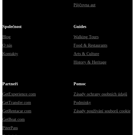
Půjčovna aut
Společnost
Guides
Blog
Walking Tours
O nás
Food & Restaurants
Kontakty
Arts & Culture
History & Heritage
Partneři
Pomoc
GetExperience.com
Zásady ochrany osobních údajů
GetTransfer.com
Podmínky
GetRentacar.com
Zásady používání souborů cookie
GetBoat.com
PiterPass