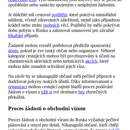
zpožděním nebo sankcím spojeným s neúplnými žádostmi.
Je důležité mít cestovní
pojištění
, které pokrývá mimořádné
události, včetně zdravotních záležitostí, stejně jako případnou
krádež nebo ztrátu
osobních
věcí. Pojištění by mělo pokrývat
dobu pobytu v Rusku a zahrnovat ustanovení pro závažné
lékařské
případy.
Žadatelé mohou rovněž potřebovat předložit sponzorský
dopis
, pokud je zve ruský občan nebo organizace. Některé
kategorie cestujících mohou být povzbuzovány k účasti na
charitativních aktivitách nebo turistických
akcích
, které
mohou dále usnadnit schválení jejich víza.
Na závěr by se nikaragujští občané měli pečlivě připravit a
dodržovat pokyny ruských úřadů. Díky informovanosti a
organizaci
mohou cestující zajistit hladší proces podávání
žádosti o vízum a
užít si
své destinace
bez
zbytečných
překážek.
Proces žádosti o obchodní vízum
Proces žádosti o obchodní vízum do Ruska vyžaduje pečlivé
plánování a smysl pro detail. Nikaraguští občané, kteří chtějí