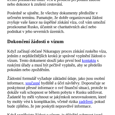
nebo dokonce k zrušení cestování.
Posledně se ujistěte, že všechny dokumenty předložíte v
určeném termínu. Pamatujte, že dobře organizovaná žádost
zvyšuje vaše šance na úspěšné získání víza, což vám umožní
prozkoumat Rusko, účastnit se charitativních akcí nebo
podnikat v jeho severních územích.
Dokončení žádosti o vízum
Když začínají občané Nikaraguy proces získání ruského víza,
jedním z nejdůležitějších kroků je správné vyplnění žádosti o
vízum. Tento dokument slouží jako první bod
kontaktu
s
ruskými úřady a musí být pečlivě vyplněn, aby se předešlo
pokutám nebo zpožděním.
Žádostní formulář vyžaduje základní údaje, jako jsou osobní
informace,
současné
bydliště a účel návštěvy. Doporučuje se
poskytnout přesné informace o své finanční situaci, protože to
dokáže vaši schopnost se během pobytu v Rusku udržovat.
Žadatelé by měli vyhnout se jakýmkoli nesrovnalostem, které
by mohly vést k komplikacím, včetně rizika
zadržení
, pokud
bude zjištěno, že jste poskytli nepravdivé informace.
Když vyplňujete žádost o vízum, je důležité zahrnout jasné