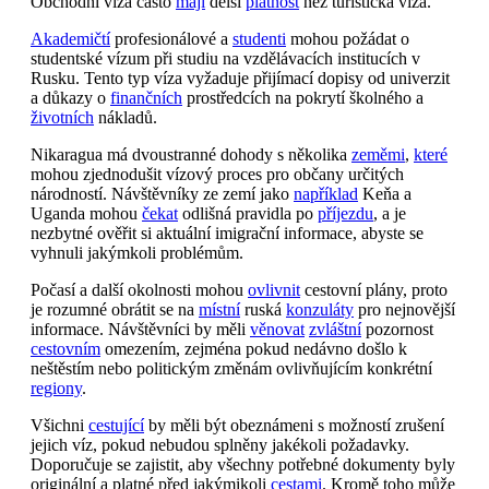
Obchodní víza často
mají
delší
platnost
než turistická víza.
Akademičtí
profesionálové a
studenti
mohou požádat o
studentské vízum při studiu na vzdělávacích institucích v
Rusku. Tento typ víza vyžaduje přijímací dopisy od univerzit
a důkazy o
finančních
prostředcích na pokrytí školného a
životních
nákladů.
Nikaragua má dvoustranné dohody s několika
zeměmi
,
které
mohou zjednodušit vízový proces pro občany určitých
národností. Návštěvníky ze zemí jako
například
Keňa a
Uganda mohou
čekat
odlišná pravidla po
příjezdu
, a je
nezbytné ověřit si aktuální imigrační informace, abyste se
vyhnuli jakýmkoli problémům.
Počasí a další okolnosti mohou
ovlivnit
cestovní plány, proto
je rozumné obrátit se na
místní
ruská
konzuláty
pro nejnovější
informace. Návštěvníci by měli
věnovat
zvláštní
pozornost
cestovním
omezením, zejména pokud nedávno došlo k
neštěstím nebo politickým změnám ovlivňujícím konkrétní
regiony
.
Všichni
cestující
by měli být obeznámeni s možností zrušení
jejich víz, pokud nebudou splněny jakékoli požadavky.
Doporučuje se zajistit, aby všechny potřebné dokumenty byly
originální a platné před jakýmikoli
cestami
. Kromě toho může