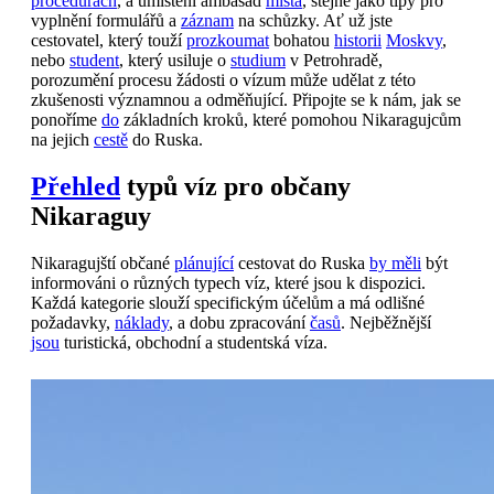
procedurách
, a umístění ambasád
místa
, stejně jako tipy pro
vyplnění formulářů a
záznam
na schůzky. Ať už jste
cestovatel, který touží
prozkoumat
bohatou
historii
Moskvy
,
nebo
student
, který usiluje o
studium
v Petrohradě,
porozumění procesu žádosti o vízum může udělat z této
zkušenosti významnou a odměňující. Připojte se k nám, jak se
ponoříme
do
základních kroků, které pomohou Nikaragujcům
na jejich
cestě
do Ruska.
Přehled
typů víz pro občany
Nikaraguy
Nikaragujští občané
plánující
cestovat do Ruska
by měli
být
informováni o různých typech víz, které jsou k dispozici.
Každá kategorie slouží specifickým účelům a má odlišné
požadavky,
náklady
, a dobu zpracování
časů
. Nejběžnější
jsou
turistická, obchodní a studentská víza.