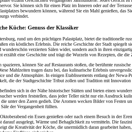
häre erzählt Geschichten vergangener Jahrhunderte. Jedes Gericht ist 
hervor. Sie können sich für einen Platz im Inneren oder auf der Terras
alastplatzes bewundern können, während Sie ein Mahl genießen, das Sie
burgs verbindet.
ische Küche: Genuss der Klassiker
rsburg, rund um den prächtigen Palastplatz, bietet die traditionelle r
en ein köstliches Erlebnis. Die reiche Geschichte der Stadt spiegelt sic
 wunderschön verzierten Sälen wider, sondern auch in ihren einzigarti
ht erzählt eine Geschichte und trägt die Wurzeln von Rezepten, die die 
n spazieren, können Sie auf Restaurants stoßen, die berühmte russisch
iese Mahlzeiten tragen dazu bei, das kulinarische Erlebnis unvergessli
vice und die Atmosphäre. In einigen Etablissements entlang der Newa-P
kelt, die der Stadtgeschichte Tribut zollen und Tradition mit Innovation
 befinden sich in der Nähe historischer Stätten und bieten einen wunde
ucher werden feststellen, dass jeder Teller nicht nur ein Ausdruck kulin
, die unter den Zaren gedieh. Die Aromen wecken Bilder von Festen 
 Säle der Vergangenheit füllten.
Oktoberabend ein Essen genießen oder nach einem Besuch in der Erem
st darauf ausgelegt, Wärme und Behaglichkeit zu vermitteln. Die faszi
igt die Kreativität der Köche, die unermüdlich daran gearbeitet haben, 