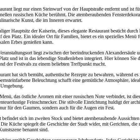
urant liegt nur einen Steinwurf von der Hauptstraße entfernt und ist f
itionellen russischen Küche berühmt. Die atemberaubenden Fensterdekor
inarische Kunst, die im Inneren erwartet.
liger Hauptsitz der Kaiserin, dieses elegante Restaurant besticht dur
den Platz. Ein idealer Ort für Familien, bietet es ein spezielles Menü f
kalen Erbes genießen kann.
Veranstaltungsort liegt zwischen der beeindruckenden Alexandersäule u
atz und ist in das lebendige Straßenleben integriert. Hier können Sie
nd der Festivals zu einem beliebten Treffpunkt macht.
taurant hat sich bemüht, authentische Rezepte zu bewahren, während e
bernsteinfarbene Beleuchtung schafft eine gemütliche Atmosphäre, idea
r Umgebung.
Menü, das östliche Aromen mit einer russischen Note verbindet, ist die
enteuerlustige Feinschmecker. Die stilvolle Einrichtung huldigt der arch
t nur für den Gaumen, sondern auch für die Augen ein Fest.
t befindet sich im zweiten Stock und bietet atemberaubende Aussichten
 Die Küche spiegelt die Geschichte der Stadt wider, mit Gerichten, di
Kunstszene benannt sind.