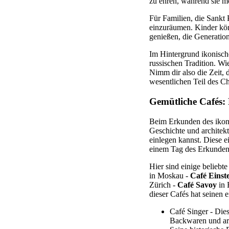
zu ehren, während sie m
Für Familien, die Sankt P
einzuräumen. Kinder kön
genießen, die Generation
Im Hintergrund ikonisch
russischen Tradition. W
Nimm dir also die Zeit, 
wesentlichen Teil des C
Gemütliche Cafés: 
Beim Erkunden des ikonis
Geschichte und architek
einlegen kannst. Diese e
einem Tag des Erkunden
Hier sind einige beliebte
in Moskau -
Café Einst
Zürich -
Café Savoy
in 
dieser Cafés hat seinen
Café Singer - Dies
Backwaren und aro