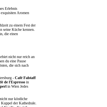
hes Erlebnis
e exquisiten Aromen
lzeit zu einem Fest der
man seine Küche kennen.
n, die einen
ebiet nicht nur reich an
nen du eine Pause
sten, die sich nach
tersburg -
Café Falstaff
fé de l'Espresso
in
perl
in Wien Jedes
nicht nur köstliche
 Kuppel der Kathedrale.