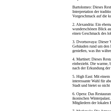
Bartolomeo: Dieses Resta
Interpretation der trad
Vorgeschmack auf die kul
2. Alexandria: Ein ehema
wunderschönen Blick auf 
einen Geschmack des lo
3. Dvortsovaya: Dieser 
Gebäuden rund um den Pl
genießen, was ihn währe
4. Martinet: Dieses Res
einbezieht. Die warme, 
nach der Erkundung de
5. High East: Mit einem 
interessante Wahl für ab
Stadt und bietet so nich
6. Opera: Das Restauran
ikonischen Winterpalast.
Mitgliedern der lokalen 