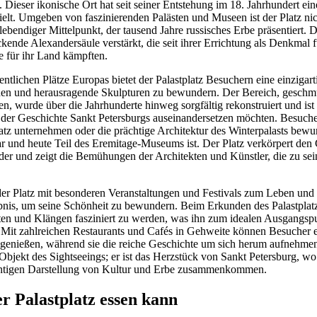
Dieser ikonische Ort hat seit seiner Entstehung im 18. Jahrhundert ei
ielt. Umgeben von faszinierenden Palästen und Museen ist der Platz nic
lebendiger Mittelpunkt, der tausend Jahre russisches Erbe präsentiert. D
kende Alexandersäule verstärkt, die seit ihrer Errichtung als Denkmal f
ie für ihr Land kämpften.
entlichen Plätze Europas bietet der Palastplatz Besuchern eine einzigar
den und herausragende Skulpturen zu bewundern. Der Bereich, geschm
 wurde über die Jahrhunderte hinweg sorgfältig rekonstruiert und ist d
mit der Geschichte Sankt Petersburgs auseinandersetzen möchten. Besuch
atz unternehmen oder die prächtige Architektur des Winterpalasts bewu
r und heute Teil des Eremitage-Museums ist. Der Platz verkörpert den Ge
ider und zeigt die Bemühungen der Architekten und Künstler, die zu se
er Platz mit besonderen Veranstaltungen und Festivals zum Leben und 
nis, um seine Schönheit zu bewundern. Beim Erkunden des Palastplatzes
en und Klängen fasziniert zu werden, was ihn zum idealen Ausgangspu
 Mit zahlreichen Restaurants und Cafés in Gehweite können Besucher 
 genießen, während sie die reiche Geschichte um sich herum aufnehmen.
n Objekt des Sightseeings; er ist das Herzstück von Sankt Petersburg, 
chtigen Darstellung von Kultur und Erbe zusammenkommen.
r Palastplatz essen kann