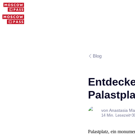
Blog
Entdecke
Palastpla
von Anastasia Ma
•
14 Min. Lesezeit
3
Palastplatz, ein monume