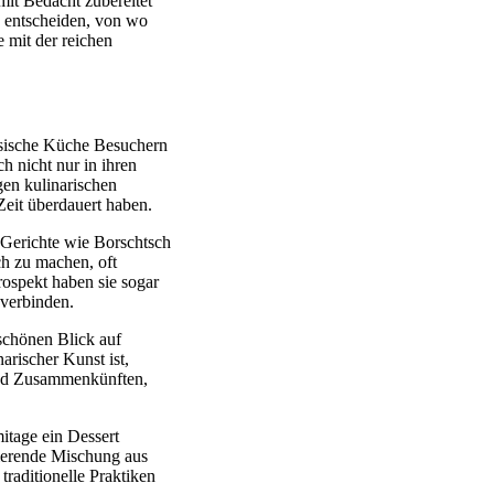
mit Bedacht zubereitet
se entscheiden, von wo
 mit der reichen
ussische Küche Besuchern
h nicht nur in ihren
gen kulinarischen
Zeit überdauert haben.
e Gerichte wie Borschtsch
ch zu machen, oft
rospekt haben sie sogar
 verbinden.
rschönen Blick auf
arischer Kunst ist,
und Zusammenkünften,
itage ein Dessert
nierende Mischung aus
traditionelle Praktiken