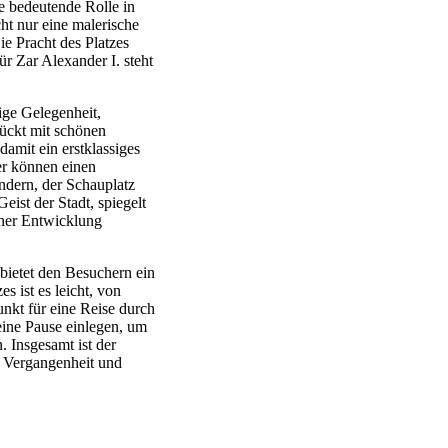
ne bedeutende Rolle in
ht nur eine malerische
ie Pracht des Platzes
ür Zar Alexander I. steht
tige Gelegenheit,
ückt mit schönen
amit ein erstklassiges
er können einen
ndern, der Schauplatz
ist der Stadt, spiegelt
iner Entwicklung
bietet den Besuchern ein
 ist es leicht, von
nkt für eine Reise durch
eine Pause einlegen, um
 Insgesamt ist der
wo Vergangenheit und