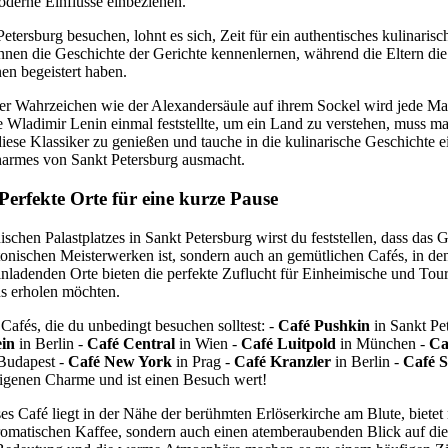
oderne Einflüsse einbeziehen.
etersburg besuchen, lohnt es sich, Zeit für ein authentisches kulinarisc
nen die Geschichte der Gerichte kennenlernen, während die Eltern di
en begeistert haben.
er Wahrzeichen wie der Alexandersäule auf ihrem Sockel wird jede Mah
ie Wladimir Lenin einmal feststellte, um ein Land zu verstehen, muss 
diese Klassiker zu genießen und tauche in die kulinarische Geschichte ei
harmes von Sankt Petersburg ausmacht.
Perfekte Orte für eine kurze Pause
chen Palastplatzes in Sankt Petersburg wirst du feststellen, dass das G
tonischen Meisterwerken ist, sondern auch an gemütlichen Cafés, in de
inladenden Orte bieten die perfekte Zuflucht für Einheimische und Touri
s erholen möchten.
 Cafés, die du unbedingt besuchen solltest: -
Café Pushkin
in Sankt Pe
ein
in Berlin -
Café Central
in Wien -
Café Luitpold
in München -
Ca
Budapest -
Café New York
in Prag -
Café Kranzler
in Berlin -
Café S
 eigenen Charme und ist einen Besuch wert!
es Café liegt in der Nähe der berühmten Erlöserkirche am Blute, bietet 
matischen Kaffee, sondern auch einen atemberaubenden Blick auf die