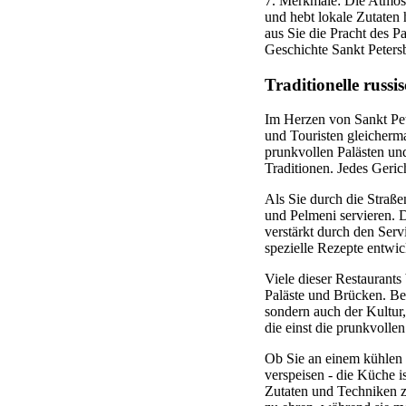
7. Merkmale: Die Atmosp
und hebt lokale Zutaten 
aus Sie die Pracht des P
Geschichte Sankt Peters
Traditionelle russ
Im Herzen von Sankt Pete
und Touristen gleichermaß
prunkvollen Palästen und
Traditionen. Jedes Geric
Als Sie durch die Straße
und Pelmeni servieren. D
verstärkt durch den Ser
spezielle Rezepte entwic
Viele dieser Restaurants
Paläste und Brücken. Bes
sondern auch der Kultur
die einst die prunkvollen
Ob Sie an einem kühlen 
verspeisen - die Küche i
Zutaten und Techniken ze