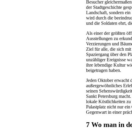
Besucher gleichermaßen. 
der Stadtgeschichte gesp
Landschaft, sondern ein 
wird durch die beeindruc
und die Soldaten ehrt, d
Als einer der größten öff
Ausstellungen zu erkun
Verzierungen und Bäumen,
Ziel für alle, die sich 
Spaziergang über den Pl
unzähliger Ereignisse wa
ihre lebendige Kultur w
beigetragen haben.
Jeden Oktober erwacht d
außergewöhnliches Erleb
seinen Sehenswürdigkeit
Sankt Petersburg macht.
lokale Köstlichkeiten zu
Palastplatz nicht nur ei
Gegenwart in einer prä
7 Wo man in de