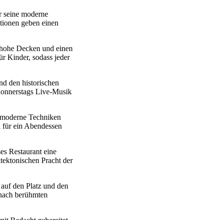
ür seine moderne
ationen geben einen
ch hohe Decken und einen
ür Kinder, sodass jeder
nd den historischen
 donnerstags Live-Musik
s moderne Techniken
l für ein Abendessen
ses Restaurant eine
itektonischen Pracht der
 auf den Platz und den
e nach berühmten