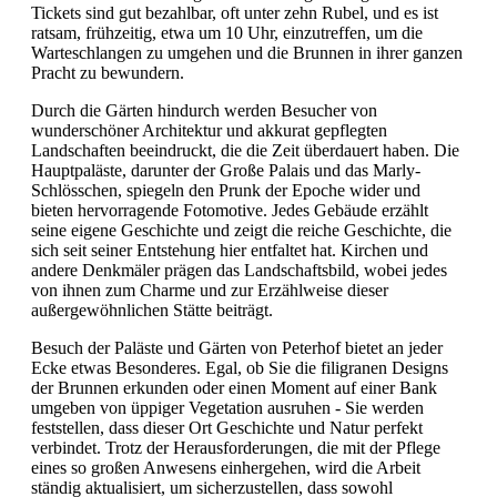
Tickets sind gut bezahlbar, oft unter zehn Rubel, und es ist
ratsam, frühzeitig, etwa um 10 Uhr, einzutreffen, um die
Warteschlangen zu umgehen und die Brunnen in ihrer ganzen
Pracht zu bewundern.
Durch die Gärten hindurch werden Besucher von
wunderschöner Architektur und akkurat gepflegten
Landschaften beeindruckt, die die Zeit überdauert haben. Die
Hauptpaläste, darunter der Große Palais und das Marly-
Schlösschen, spiegeln den Prunk der Epoche wider und
bieten hervorragende Fotomotive. Jedes Gebäude erzählt
seine eigene Geschichte und zeigt die reiche Geschichte, die
sich seit seiner Entstehung hier entfaltet hat. Kirchen und
andere Denkmäler prägen das Landschaftsbild, wobei jedes
von ihnen zum Charme und zur Erzählweise dieser
außergewöhnlichen Stätte beiträgt.
Besuch der Paläste und Gärten von Peterhof bietet an jeder
Ecke etwas Besonderes. Egal, ob Sie die filigranen Designs
der Brunnen erkunden oder einen Moment auf einer Bank
umgeben von üppiger Vegetation ausruhen - Sie werden
feststellen, dass dieser Ort Geschichte und Natur perfekt
verbindet. Trotz der Herausforderungen, die mit der Pflege
eines so großen Anwesens einhergehen, wird die Arbeit
ständig aktualisiert, um sicherzustellen, dass sowohl