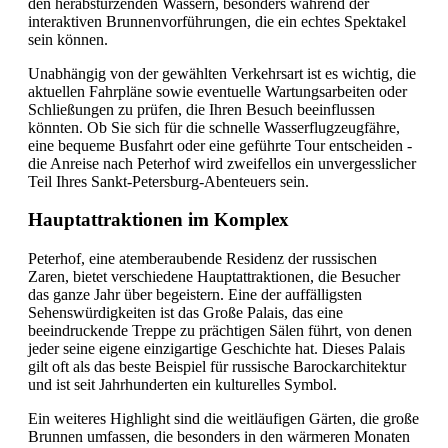
den herabstürzenden Wassern, besonders während der
interaktiven Brunnenvorführungen, die ein echtes Spektakel
sein können.
Unabhängig von der gewählten Verkehrsart ist es wichtig, die
aktuellen Fahrpläne sowie eventuelle Wartungsarbeiten oder
Schließungen zu prüfen, die Ihren Besuch beeinflussen
könnten. Ob Sie sich für die schnelle Wasserflugzeugfähre,
eine bequeme Busfahrt oder eine geführte Tour entscheiden -
die Anreise nach Peterhof wird zweifellos ein unvergesslicher
Teil Ihres Sankt-Petersburg-Abenteuers sein.
Hauptattraktionen im Komplex
Peterhof, eine atemberaubende Residenz der russischen
Zaren, bietet verschiedene Hauptattraktionen, die Besucher
das ganze Jahr über begeistern. Eine der auffälligsten
Sehenswürdigkeiten ist das Große Palais, das eine
beeindruckende Treppe zu prächtigen Sälen führt, von denen
jeder seine eigene einzigartige Geschichte hat. Dieses Palais
gilt oft als das beste Beispiel für russische Barockarchitektur
und ist seit Jahrhunderten ein kulturelles Symbol.
Ein weiteres Highlight sind die weitläufigen Gärten, die große
Brunnen umfassen, die besonders in den wärmeren Monaten