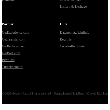
History & Heritage
Partner
Hilfe
GetExperience.com
Datenschutzrichtlinie
GetTransfer.com
Begriffe
GetRentacar.com
Cookie-Richtlinie
GetBoat.com
PiterPass
Tutkakdoma.ru
©
2026
Moscow Pass
. All rights reserved.
Datenschutzrichtlinie
Begriffe
Cookie-Richtlinie