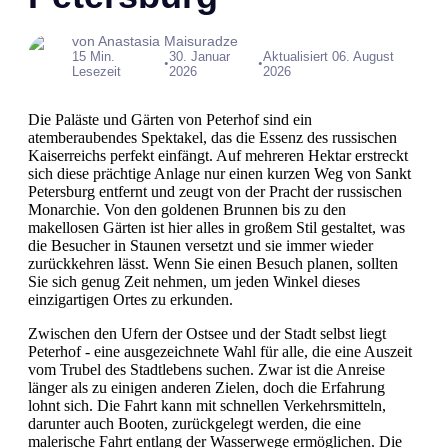
von Anastasia Maisuradze
15 Min.
30. Januar
Aktualisiert 06. August
•
•
Lesezeit
2026
2026
Die Paläste und Gärten von Peterhof sind ein
atemberaubendes Spektakel, das die Essenz des russischen
Kaiserreichs perfekt einfängt. Auf mehreren Hektar erstreckt
sich diese prächtige Anlage nur einen kurzen Weg von Sankt
Petersburg entfernt und zeugt von der Pracht der russischen
Monarchie. Von den goldenen Brunnen bis zu den
makellosen Gärten ist hier alles in großem Stil gestaltet, was
die Besucher in Staunen versetzt und sie immer wieder
zurückkehren lässt. Wenn Sie einen Besuch planen, sollten
Sie sich genug Zeit nehmen, um jeden Winkel dieses
einzigartigen Ortes zu erkunden.
Zwischen den Ufern der Ostsee und der Stadt selbst liegt
Peterhof - eine ausgezeichnete Wahl für alle, die eine Auszeit
vom Trubel des Stadtlebens suchen. Zwar ist die Anreise
länger als zu einigen anderen Zielen, doch die Erfahrung
lohnt sich. Die Fahrt kann mit schnellen Verkehrsmitteln,
darunter auch Booten, zurückgelegt werden, die eine
malerische Fahrt entlang der Wasserwege ermöglichen. Die