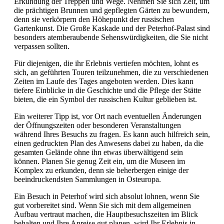
Erkundung der Treppen und Wege. Nehmen Sie sich Zeit, um
die prächtigen Brunnen und gepflegten Gärten zu bewundern,
denn sie verkörpern den Höhepunkt der russischen
Gartenkunst. Die Große Kaskade und der Peterhof-Palast sind
besonders atemberaubende Sehenswürdigkeiten, die Sie nicht
verpassen sollten.
Für diejenigen, die ihr Erlebnis vertiefen möchten, lohnt es
sich, an geführten Touren teilzunehmen, die zu verschiedenen
Zeiten im Laufe des Tages angeboten werden. Dies kann
tiefere Einblicke in die Geschichte und die Pflege der Stätte
bieten, die ein Symbol der russischen Kultur geblieben ist.
Ein weiterer Tipp ist, vor Ort nach eventuellen Änderungen
der Öffnungszeiten oder besonderen Veranstaltungen
während Ihres Besuchs zu fragen. Es kann auch hilfreich sein,
einen gedruckten Plan des Anwesens dabei zu haben, da die
gesamten Gelände ohne ihn etwas überwältigend sein
können. Planen Sie genug Zeit ein, um die Museen im
Komplex zu erkunden, denn sie beherbergen einige der
beeindruckendsten Sammlungen in Osteuropa.
Ein Besuch in Peterhof wird sich absolut lohnen, wenn Sie
gut vorbereitet sind. Wenn Sie sich mit dem allgemeinen
Aufbau vertraut machen, die Hauptbesuchszeiten im Blick
behalten und Ihre Anreise gut planen, wird Ihr Erlebnis in