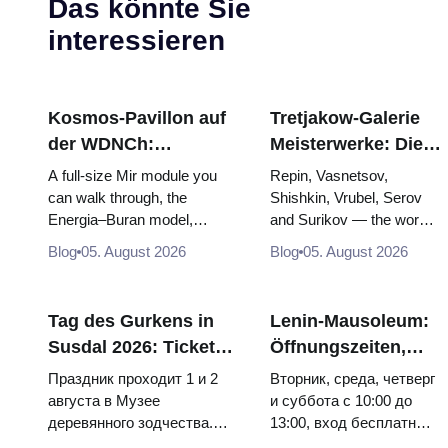
Das könnte Sie
interessieren
Kosmos-Pavillon auf
Tretjakow-Galerie
der WDNCh:
Meisterwerke: Die
Russlands größte
Gemälde, wegen
A full-size Mir module you
Repin, Vasnetsov,
Raumfahrtausstellung
derer sich die Reise
can walk through, the
Shishkin, Vrubel, Serov
Energia–Buran model,
and Surikov — the works
von innen
lohnt
scorched descent capsules
that stop people, where
Blog
05. August 2026
Blog
05. August 2026
and 120 pieces of flight...
they hang, and why
booking the...
Tag des Gurkens in
Lenin-Mausoleum:
Susdal 2026: Tickets,
Öffnungszeiten,
Termine und wie man
Eintritt und die
Праздник проходит 1 и 2
Вторник, среда, четверг
von Moskau aus
Hauptverwechslung
августа в Музее
и суббота с 10:00 до
деревянного зодчества.
13:00, вход бесплатный.
anreist
mit dem Kreml
Сколько стоят билеты, как
Почему источники