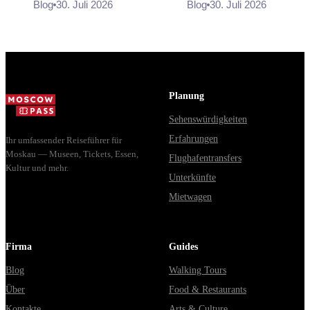
Blog
30. Juli 2026
Blog
30. Juli 2026
доехать из Москвы через
расходятся в днях, чем
Владими...
Мавзолей от...
Planung
Sehenswürdigkeiten
Erfahrungen
Ihr umfassender Reiseführer für
Moskau — Museen, Tickets, Essen,
Flughafentransfers
Kultur und mehr.
Unterkünfte
Mietwagen
Firma
Guides
Blog
Walking Tours
Über
Food & Restaurants
Kontakte
Arts & Culture