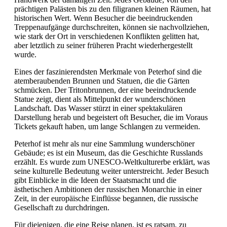
prächtigen Palästen bis zu den filigranen kleinen Räumen, hat
historischen Wert. Wenn Besucher die beeindruckenden
Treppenaufgänge durchschreiten, können sie nachvollziehen,
wie stark der Ort in verschiedenen Konflikten gelitten hat,
aber letztlich zu seiner früheren Pracht wiederhergestellt
wurde.
Eines der faszinierendsten Merkmale von Peterhof sind die
atemberaubenden Brunnen und Statuen, die die Gärten
schmücken. Der Tritonbrunnen, der eine beeindruckende
Statue zeigt, dient als Mittelpunkt der wunderschönen
Landschaft. Das Wasser stürzt in einer spektakulären
Darstellung herab und begeistert oft Besucher, die im Voraus
Tickets gekauft haben, um lange Schlangen zu vermeiden.
Peterhof ist mehr als nur eine Sammlung wunderschöner
Gebäude; es ist ein Museum, das die Geschichte Russlands
erzählt. Es wurde zum UNESCO-Weltkulturerbe erklärt, was
seine kulturelle Bedeutung weiter unterstreicht. Jeder Besuch
gibt Einblicke in die Ideen der Staatsmacht und die
ästhetischen Ambitionen der russischen Monarchie in einer
Zeit, in der europäische Einflüsse begannen, die russische
Gesellschaft zu durchdringen.
Für diejenigen, die eine Reise planen, ist es ratsam, zu