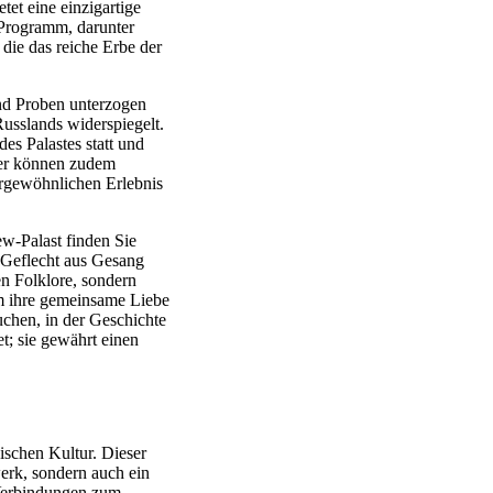
tet eine einzigartige
s Programm, darunter
 die das reiche Erbe der
und Proben unterzogen
Russlands widerspiegelt.
es Palastes statt und
her können zudem
ergewöhnlichen Erlebnis
ew-Palast finden Sie
 Geflecht aus Gesang
n Folklore, sondern
 ihre gemeinsame Liebe
uchen, in der Geschichte
et; sie gewährt einen
ischen Kultur. Dieser
erk, sondern auch ein
n Verbindungen zum