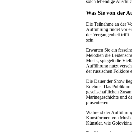
solch lebendige Ausdru
Was Sie von der A
Die Teilnahme an der Vol
Aufführung findet vor e
der Vergangenheit triff
sein.
Erwarten Sie ein fesseln
Melodien die Leidenschaf
Musik, spiegelt die Viel
Aufführung nutzt verschi
der russischen Folklore 
Die Dauer der Show liegt
Erlebnis. Das Publikum 
gesellschaftlichen Zusa
Marinegeschichte und dem 
präsentieren.
Während der Aufführung 
Kunstformen von Musik u
Künstler, wie Golovkina