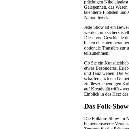
prächtigen Nikolaipalast 
Gelegenheit, das Wesen d
talentierte Flötisten un
Nation feiert.
Jede Show ist ein Bewei
werden, um sicherzustelle
Diese von Geschichte dur
bieten eine atemberaube
optionale Transfers zur 
teilzunehmen.
Ob Sie ein Kunstliebhabe
etwas Besonderes. Erleb
und Tanz weben. Die Vor
schaffen auch ein Geme
zu dieser lebendigen Kul
auf Kreativität trifft - 
Einblick in das Herz des
Das Folk-Show
Die Folklore-Show im Nik
bemerkenswerte Veranstal
Zentrum für die Präsenta