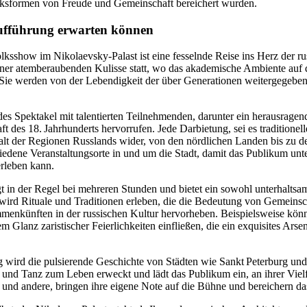
cksformen von Freude und Gemeinschaft bereichert wurden.
ufführung erwarten können
ksshow im Nikolaevsky-Palast ist eine fesselnde Reise ins Herz der ru
iner atemberaubenden Kulisse statt, wo das akademische Ambiente auf d
t. Sie werden von der Lebendigkeit der über Generationen weitergege
des Spektakel mit talentierten Teilnehmenden, darunter ein herausragend
t des 18. Jahrhunderts hervorrufen. Jede Darbietung, sei es traditionell
falt der Regionen Russlands wider, von den nördlichen Landen bis zu d
edene Veranstaltungsorte in und um die Stadt, damit das Publikum unte
erleben kann.
 in der Regel bei mehreren Stunden und bietet ein sowohl unterhaltsam
wird Rituale und Traditionen erleben, die die Bedeutung von Gemeinsc
mmenkünften in der russischen Kultur hervorheben. Beispielsweise kön
Glanz zaristischer Feierlichkeiten einfließen, die ein exquisites Arsena
wird die pulsierende Geschichte von Städten wie Sankt Peterburg un
nd Tanz zum Leben erweckt und lädt das Publikum ein, an ihrer Viel­f
 und andere, bringen ihre eigene Note auf die Bühne und bereichern da