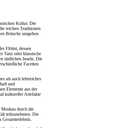
ssischen Kultur. Die
ie reichen Traditionen
benen Bräuche umgeben
er Flötist, dessen
er Tanz oder klassische
en südlichen Inseln. Die
rschiedliche Facetten
es als auch lehrreiches
haft und
nen Elemente aus der
l kultureller Artefakte
d Moskau durch die
alt teilzunehmen. Die
s Gesamterlebnis.