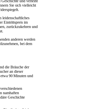
d Geschichte und verleiht
nern Sie sich vielleicht
iderspiegelt.
n leidenschaftliches
 Eintrittspreis im
chen, zurückzukehren und
at.
ausenden anderen werden
teilzunehmen, bei dem
und die Bräuche der
ucher an dieser
l etwa 90 Minuten und
 verschiedenen
on namhaften
ndäre Geschichte