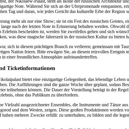
lbst, der Nikolaew-Palast, steht als Ikone der russischen Architektur un
zigartige Note. Während Sie sich an der Uferpromenade entspannen, erin
hen Tag und daran, wie jedes Gericht das kulturelle Erbe der Region w
hrung mehr als nur eine Show; sie ist ein Fest des russischen Geistes, ei
 lange nach der letzten Note in Erinnerung behalten werden. Obwohl der
 Erlebnis bescheiden ist, werden Sie zweifellos gehen und sich wüns
n, was diese magische Jahreszeit in der russischen Kultur zu bieten h
f vor, sich in diesem prächtigen Brauch zu verlieren; gemeinsam mit T
rtigen Nation feiern. Bitte erwägen Sie, an diesem reizvollen Ereignis 
 in einer freundlichen Atmosphäre aufeinandertreffen.
und Ticketinformationen
olaipalast bietet eine einzigartige Gelegenheit, das lebendige Leben 
leben. Die Aufführungen sind die ganze Woche über geplant, sodass Bes
eier teilnehmen können. Die Dauer der Vorstellung beträgt in der Rege
 Erlebnis, ohne das Publikum zu überfordern.
ine Vielzahl ausgezeichneter Ensembles, die Instrumente und Tänze aus
gorod und dem Westen, zeigen. Diese großen Produktionen werden v
d haben mehrere Zwecke erfüllt: zu unterhalten, zu bilden und die lege