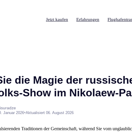
Jetzt kaufen
Erfahrungen
Flughafentra
Sie die Magie der russisch
Volks-Show im Nikolaew-Pal
isuradze
•
0. Januar 2026
Aktualisiert 06. August 2026
pulsierenden Traditionen der Gemeinschaft, während Sie vom unglaubli