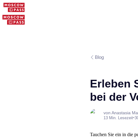
Blog
Erleben 
bei der 
von Anastasia Ma
•
13 Min. Lesezeit
3
Tauchen Sie ein in die 