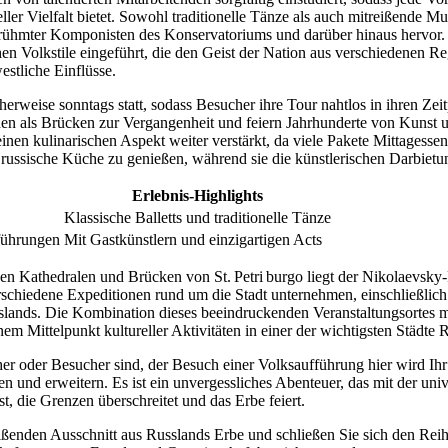
ller Vielfalt bietet. Sowohl traditionelle Tänze als auch mitreißende Mu
rühmter Komponisten des Konservatoriums und darüber hinaus hervor
chen Volkstile eingeführt, die den Geist der Nation aus verschiedenen R
estliche Einflüsse.
erweise sonntags statt, sodass Besucher ihre Tour nahtlos in ihren Ze
en als Brücken zur Vergangenheit und feiern Jahrhunderte von Kunst u
nen kulinarischen Aspekt weiter verstärkt, da viele Pakete Mittagessen 
 russische Küche zu genießen, während sie die künstlerischen Darbietu
Erlebnis-Highlights
Klassische Balletts und traditionelle Tänze
führungen
Mit Gastkünstlern und einzigartigen Acts
en Kathedralen und Brücken von St. Petri burgo liegt der Nikolaevsky-Pa
verschiedene Expeditionen rund um die Stadt unternehmen, einschließlic
slands. Die Kombination dieses beeindruckenden Veranstaltungsortes 
nem Mittelpunkt kultureller Aktivitäten in einer der wichtigsten Städte 
er oder Besucher sind, der Besuch einer Volksaufführung hier wird Ihr
fen und erweitern. Es ist ein unvergessliches Abenteuer, das mit der uni
t, die Grenzen überschreitet und das Erbe feiert.
ißenden Ausschnitt aus Russlands Erbe und schließen Sie sich den Reih