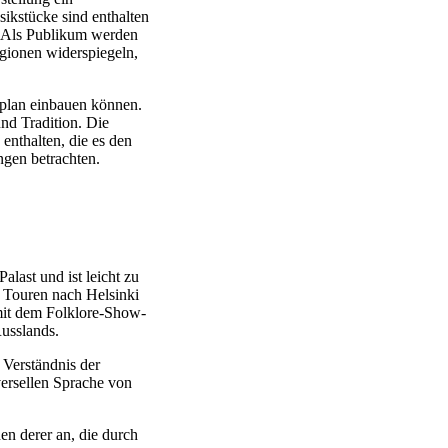
sikstücke sind enthalten
. Als Publikum werden
egionen widerspiegeln,
itplan einbauen können.
nd Tradition. Die
enthalten, die es den
ngen betrachten.
last und ist leicht zu
h Touren nach Helsinki
mit dem Folklore-Show-
Russlands.
 Verständnis der
versellen Sprache von
en derer an, die durch