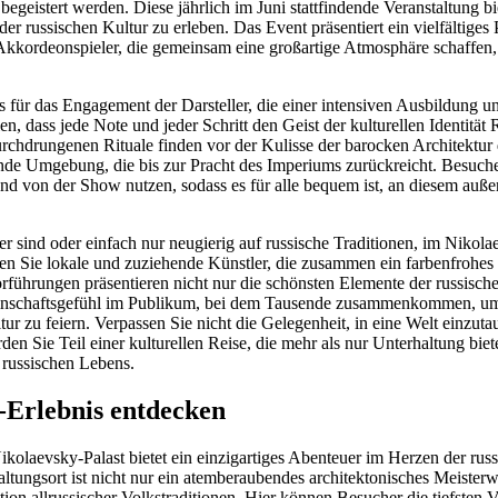
begeistert werden. Diese jährlich im Juni stattfindende Veranstaltung bie
er russischen Kultur zu erleben. Das Event präsentiert ein vielfältige
d Akkordeonspieler, die gemeinsam eine großartige Atmosphäre schaffen,
s für das Engagement der Darsteller, die einer intensiven Ausbildung 
n, dass jede Note und jeder Schritt den Geist der kulturellen Identität 
chdrungenen Rituale finden vor der Kulisse der barocken Architektur d
nde Umgebung, die bis zur Pracht des Imperiums zurückreicht. Besuc
und von der Show nutzen, sodass es für alle bequem ist, an diesem auß
r sind oder einfach nur neugierig auf russische Traditionen, im Nikola
en Sie lokale und zuziehende Künstler, die zusammen ein farbenfrohes
führungen präsentieren nicht nur die schönsten Elemente der russische
inschaftsgefühl im Publikum, bei dem Tausende zusammenkommen, um
tur zu feiern. Verpassen Sie nicht die Gelegenheit, in eine Welt einzuta
werden Sie Teil einer kulturellen Reise, die mehr als nur Unterhaltung biet
 russischen Lebens.
-Erlebnis entdecken
olaevsky-Palast bietet ein einzigartiges Abenteuer im Herzen der russ
tungsort ist nicht nur ein atemberaubendes architektonisches Meisterw
tion allrussischer Volkstraditionen. Hier können Besucher die tiefste