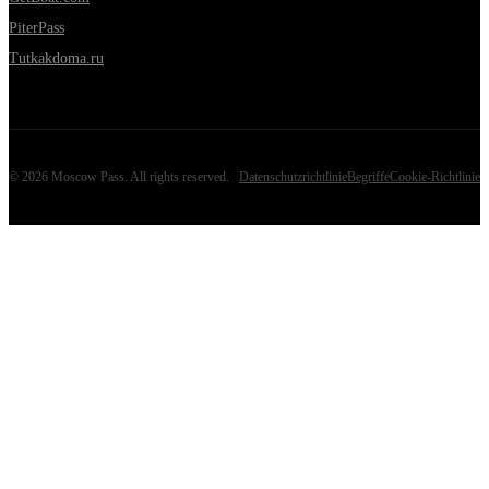
PiterPass
Tutkakdoma.ru
©
2026
Moscow Pass
. All rights reserved.
Datenschutzrichtlinie
Begriffe
Cookie-Richtlinie