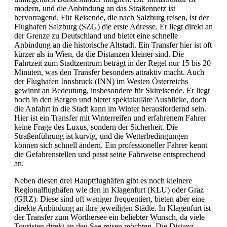
modern, und die Anbindung an das Straßennetz ist
hervorragend. Für Reisende, die nach Salzburg reisen, ist der
Flughafen Salzburg (SZG) die erste Adresse. Er liegt direkt an
der Grenze zu Deutschland und bietet eine schnelle
Anbindung an die historische Altstadt. Ein Transfer hier ist oft
kürzer als in Wien, da die Distanzen kleiner sind. Die
Fahrtzeit zum Stadtzentrum beträgt in der Regel nur 15 bis 20
Minuten, was den Transfer besonders attraktiv macht. Auch
der Flughafen Innsbruck (INN) im Westen Österreichs
gewinnt an Bedeutung, insbesondere für Skireisende. Er liegt
hoch in den Bergen und bietet spektakuläre Ausblicke, doch
die Anfahrt in die Stadt kann im Winter herausfordernd sein.
Hier ist ein Transfer mit Winterreifen und erfahrenem Fahrer
keine Frage des Luxus, sondern der Sicherheit. Die
Straßenführung ist kurvig, und die Wetterbedingungen
können sich schnell ändern. Ein professioneller Fahrer kennt
die Gefahrenstellen und passt seine Fahrweise entsprechend
an.
Neben diesen drei Hauptflughäfen gibt es noch kleinere
Regionalflughäfen wie den in Klagenfurt (KLU) oder Graz
(GRZ). Diese sind oft weniger frequentiert, bieten aber eine
direkte Anbindung an ihre jeweiligen Städte. In Klagenfurt ist
der Transfer zum Wörthersee ein beliebter Wunsch, da viele
Touristen direkt an den See reisen möchten. Die Distanz