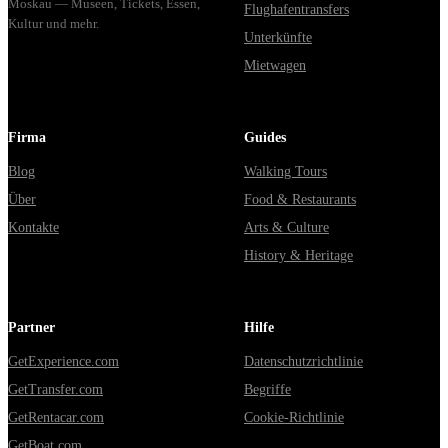
Moskau — Museen, Tickets, Essen,
Flughafentransfers
Kultur und mehr.
Unterkünfte
Mietwagen
Firma
Guides
Blog
Walking Tours
Über
Food & Restaurants
Kontakte
Arts & Culture
History & Heritage
Partner
Hilfe
GetExperience.com
Datenschutzrichtlinie
GetTransfer.com
Begriffe
GetRentacar.com
Cookie-Richtlinie
GetBoat.com