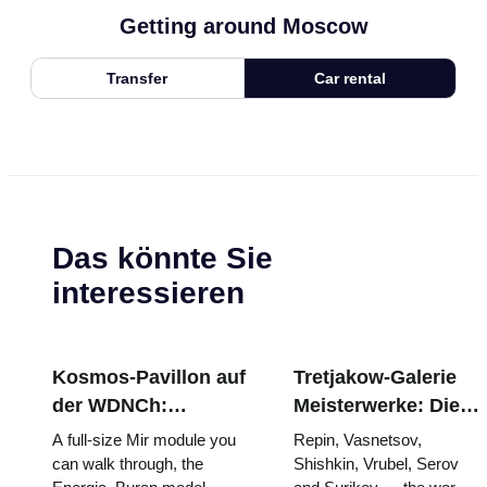
Getting around Moscow
Transfer
Car rental
Das könnte Sie
interessieren
Kosmos-Pavillon auf
Tretjakow-Galerie
der WDNCh:
Meisterwerke: Die
Russlands größte
Gemälde, wegen
A full-size Mir module you
Repin, Vasnetsov,
Raumfahrtausstellung
derer sich die Reise
can walk through, the
Shishkin, Vrubel, Serov