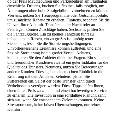
ob der Preis Mautgebühren und Parkgebühren am Flughafen
einschließt. Drittens, buchen Sie flexibel, falls möglich, um
Änderungen ohne hohe Strafgebühren vornehmen zu können.
Viertens, nutzen Sie Treueprogramme oder Gutscheinportale,
um zusätzliche Rabatte zu erhalten. Fünftens, beachten Sie die
Uhrzeit Ihrer Ankunft. Transfers in der Nacht oder an
Feiertagen können Zuschläge haben. Sechstens, prüfen Sie
die Fahrzeuggröße. Ein zu kleines Fahrzeug führt zu
unbequemem Reisen, ein zu großes ist unnötig teuer.
Siebentens, lesen Sie die Stornierungsbedingungen.
Unvorhergesehene Ereignisse können auftreten, und eine
flexible Stornierung ist ein großer Vorteil. Achtens,
kontaktieren Sie den Anbieter direkt bei Fragen. Ein schneller
und freundlicher Kundenservice ist ein guter Indikator für die
Qualität des Transfers. Neuntens, nutzen Sie Bewertungen
anderer Kunden. Diese geben einen echten Einblick in die
Erfahrung mit dem Anbieter. Zehntens, planen Sie
Pufferzeiten ein. Selbst der beste Transfer kann durch
Verkehrsstaus verzögert werden. Diese Tipps helfen Ihnen,
einen fairen Preis zu zahlen und einen hochwertigen Service
zu erhalten. Die Investition in eine sorgfältige Planung zahlt
sich aus, wenn Sie entspannt am Zielort ankommen. Keine
Stressmomente, keine bösen Überraschungen, nur reiner
Komfort.