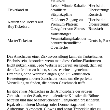
verfügbar
Letzte-Minute-Rabatte;
Hier ist die
Ticketland.ru
detaillierte
Übersetzung: 
Sitzplatzpläne
Russisch
Goldener Zugang zu
Hier ist die
Kaufen Sie Tickets auf
Premium-Plätzen;
Übersetzung:
BuyTickets.ru
Gastgeber von Shows
Russisch
Vollständiger
Veranstaltungskalender;
MasterTicket.ru
Deutsch, Rus
benutzerfreundliche
Oberfläche
Das Anschauen einer Zirkusvorstellung kann ein fantastisches
Erlebnis sein, besonders wenn man diese Online-Plattformen
leicht nutzen kann. Jede Website ist darauf ausgelegt, dich auf
dem Laufenden zu halten, sodass es eine angenehme
Erfahrung ohne Warteschlangen gibt. Du kannst auch
Bewertungen anderer Zuschauer lesen, um die perfekte
Vorstellung zu finden, die deinen Geschmack trifft.
Es gibt etwas Magisches in der Atmosphäre der großen
Zirkushallen der Stadt, wenn talentierte Künstler die Bühne
betreten und ihre beeindruckenden Fähigkeiten präsentieren.
Egal, ob an einem Montag- oder Donnerstagabend - die
Aufregung, Akrobaten, Clowns und sogar Trapezkünstler zu