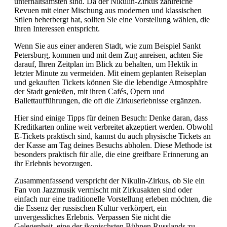
unterhaltsamsten sind. Da der Nikulin-Zirkus zahlreiche
Revuen mit einer Mischung aus modernen und klassischen
Stilen beherbergt hat, sollten Sie eine Vorstellung wählen, die
Ihren Interessen entspricht.
Wenn Sie aus einer anderen Stadt, wie zum Beispiel Sankt
Petersburg, kommen und mit dem Zug anreisen, achten Sie
darauf, Ihren Zeitplan im Blick zu behalten, um Hektik in
letzter Minute zu vermeiden. Mit einem geplanten Reiseplan
und gekauften Tickets können Sie die lebendige Atmosphäre
der Stadt genießen, mit ihren Cafés, Opern und
Ballettaufführungen, die oft die Zirkuserlebnisse ergänzen.
Hier sind einige Tipps für deinen Besuch: Denke daran, dass
Kreditkarten online weit verbreitet akzeptiert werden. Obwohl
E-Tickets praktisch sind, kannst du auch physische Tickets an
der Kasse am Tag deines Besuchs abholen. Diese Methode ist
besonders praktisch für alle, die eine greifbare Erinnerung an
ihr Erlebnis bevorzugen.
Zusammenfassend verspricht der Nikulin-Zirkus, ob Sie ein
Fan von Jazzmusik vermischt mit Zirkusakten sind oder
einfach nur eine traditionelle Vorstellung erleben möchten, die
die Essenz der russischen Kultur verkörpert, ein
unvergessliches Erlebnis. Verpassen Sie nicht die
Gelegenheit, eine der ikonischsten Bühnen Russlands zu