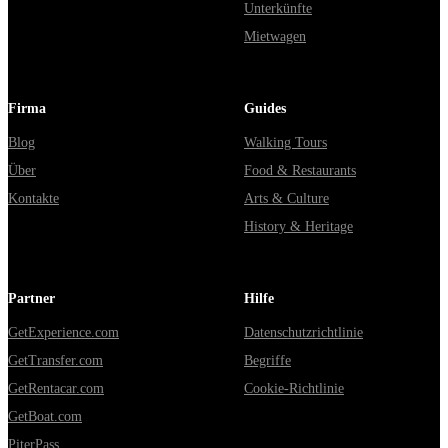
Unterkünfte
Mietwagen
Firma
Guides
Blog
Walking Tours
Über
Food & Restaurants
Kontakte
Arts & Culture
History & Heritage
Partner
Hilfe
GetExperience.com
Datenschutzrichtlinie
GetTransfer.com
Begriffe
GetRentacar.com
Cookie-Richtlinie
GetBoat.com
PiterPass