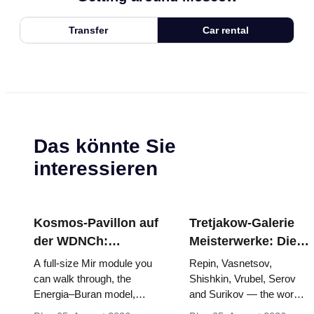
Transfer
Car rental
Das könnte Sie
interessieren
Kosmos-Pavillon auf
Tretjakow-Galerie
der WDNCh:
Meisterwerke: Die
Russlands größte
Gemälde, wegen
A full-size Mir module you
Repin, Vasnetsov,
Raumfahrtausstellung
derer sich die Reise
can walk through, the
Shishkin, Vrubel, Serov
Energia–Buran model,
and Surikov — the works
von innen
lohnt
scorched descent capsules
that stop people, where