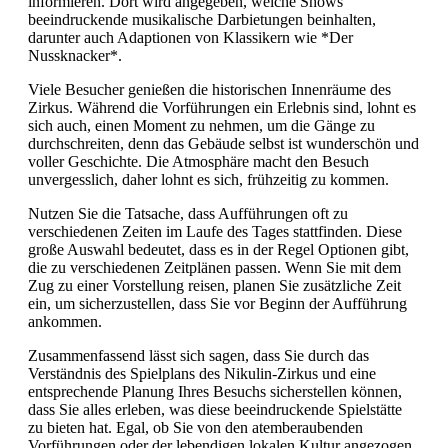
informieren. Dort wird angegeben, welche Shows
beeindruckende musikalische Darbietungen beinhalten,
darunter auch Adaptionen von Klassikern wie *Der
Nussknacker*.
Viele Besucher genießen die historischen Innenräume des
Zirkus. Während die Vorführungen ein Erlebnis sind, lohnt es
sich auch, einen Moment zu nehmen, um die Gänge zu
durchschreiten, denn das Gebäude selbst ist wunderschön und
voller Geschichte. Die Atmosphäre macht den Besuch
unvergesslich, daher lohnt es sich, frühzeitig zu kommen.
Nutzen Sie die Tatsache, dass Aufführungen oft zu
verschiedenen Zeiten im Laufe des Tages stattfinden. Diese
große Auswahl bedeutet, dass es in der Regel Optionen gibt,
die zu verschiedenen Zeitplänen passen. Wenn Sie mit dem
Zug zu einer Vorstellung reisen, planen Sie zusätzliche Zeit
ein, um sicherzustellen, dass Sie vor Beginn der Aufführung
ankommen.
Zusammenfassend lässt sich sagen, dass Sie durch das
Verständnis des Spielplans des Nikulin-Zirkus und eine
entsprechende Planung Ihres Besuchs sicherstellen können,
dass Sie alles erleben, was diese beeindruckende Spielstätte
zu bieten hat. Egal, ob Sie von den atemberaubenden
Vorführungen oder der lebendigen lokalen Kultur angezogen