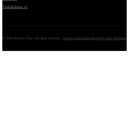
Tutkakdoma.ru
©
2026
Moscow Pass
. All rights reserved.
Datenschutzrichtlinie
Begriffe
Cookie-Richtlinie