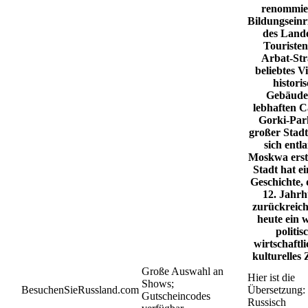
renommie
Bildungseinr
des Lande
Touristen 
Arbat-Str
beliebtes Vi
histori
Gebäude
lebhaften C
Gorki-Par
großer Stadt
sich entl
Moskwa
erst
Stadt hat ei
Geschichte, d
12. Jahr
zurückreicht
heute ein w
politis
wirtschaftl
kulturelles
Große Auswahl an
Hier ist die
Shows;
BesuchenSieRussland.com
Übersetzung: 
Gutscheincodes
Russisch