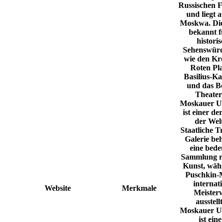
Russischen F
und liegt 
Moskwa
. Di
bekannt f
histori
Sehenswürd
wie den
Kr
Roten Pl
Basilius-Ka
und das
B
Theater
Moskauer U
ist einer de
der Welt
Staatliche T
Galerie
beh
eine bede
Sammlung r
Kunst, wäh
Puschkin
internat
Website
Merkmale
Meister
ausstell
Moskauer Un
ist ein