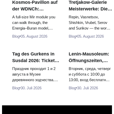
Kosmos-Pavillon auf
Tretjakow-Galerie
der WDNCh:
Meisterwerke: Die
Russlands größte
Gemälde, wegen
A full-size Mir module you
Repin, Vasnetsov,
Raumfahrtausstellung
derer sich die Reise
can walk through, the
Shishkin, Vrubel, Serov
Energia–Buran model,
and Surikov — the works
von innen
lohnt
scorched descent capsules
that stop people, where
Blog
05. August 2026
Blog
05. August 2026
and 120 pieces of flight...
they hang, and why
booking the...
Tag des Gurkens in
Lenin-Mausoleum:
Susdal 2026: Tickets,
Öffnungszeiten,
Termine und wie man
Eintritt und die
Праздник проходит 1 и 2
Вторник, среда, четверг
von Moskau aus
Hauptverwechslung
августа в Музее
и суббота с 10:00 до
деревянного зодчества.
13:00, вход бесплатный.
anreist
mit dem Kreml
Сколько стоят билеты, как
Почему источники
Blog
30. Juli 2026
Blog
30. Juli 2026
доехать из Москвы через
расходятся в днях, чем
Владими...
Мавзолей от...