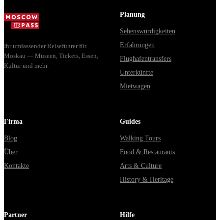
Planung
Sehenswürdigkeiten
Erfahrungen
Ihr umfassender Reiseführer für
Moskau — Museen, Tickets, Essen,
Flughafentransfers
Kultur und mehr.
Unterkünfte
Mietwagen
Firma
Guides
Blog
Walking Tours
Über
Food & Restaurants
Kontakte
Arts & Culture
History & Heritage
Partner
Hilfe