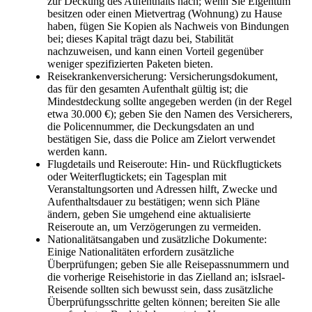
zur Deckung des Aufenthalts nach; wenn Sie Eigentum
besitzen oder einen Mietvertrag (Wohnung) zu Hause
haben, fügen Sie Kopien als Nachweis von Bindungen
bei; dieses Kapital trägt dazu bei, Stabilität
nachzuweisen, und kann einen Vorteil gegenüber
weniger spezifizierten Paketen bieten.
Reisekrankenversicherung: Versicherungsdokument,
das für den gesamten Aufenthalt gültig ist; die
Mindestdeckung sollte angegeben werden (in der Regel
etwa 30.000 €); geben Sie den Namen des Versicherers,
die Policennummer, die Deckungsdaten an und
bestätigen Sie, dass die Police am Zielort verwendet
werden kann.
Flugdetails und Reiseroute: Hin- und Rückflugtickets
oder Weiterflugtickets; ein Tagesplan mit
Veranstaltungsorten und Adressen hilft, Zwecke und
Aufenthaltsdauer zu bestätigen; wenn sich Pläne
ändern, geben Sie umgehend eine aktualisierte
Reiseroute an, um Verzögerungen zu vermeiden.
Nationalitätsangaben und zusätzliche Dokumente:
Einige Nationalitäten erfordern zusätzliche
Überprüfungen; geben Sie alle Reisepassnummern und
die vorherige Reisehistorie in das Zielland an; isIsrael-
Reisende sollten sich bewusst sein, dass zusätzliche
Überprüfungsschritte gelten können; bereiten Sie alle