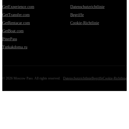
GetExperience.com
Datenschutzrichtlinie
GetTransfer.com
Begriffe
GetRentacar.com
Cookie-Richtlinie
GetBoat.com
PiterPass
Tutkakdoma.ru
©
2026
Moscow Pass
. All rights reserved.
Datenschutzrichtlinie
Begriffe
Cookie-Richtlinie