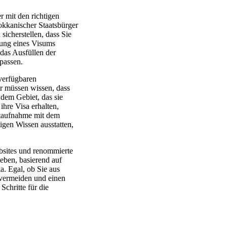
 mit den richtigen
kkanischer Staatsbürger
sicherstellen, dass Sie
gung eines Visums
 das Ausfüllen der
passen.
verfügbaren
er müssen wissen, dass
 dem Gebiet, das sie
hre Visa erhalten,
aktaufnahme mit dem
igen Wissen ausstatten,
bsites und renommierte
eben, basierend auf
. Egal, ob Sie aus
u vermeiden und einen
Schritte für die