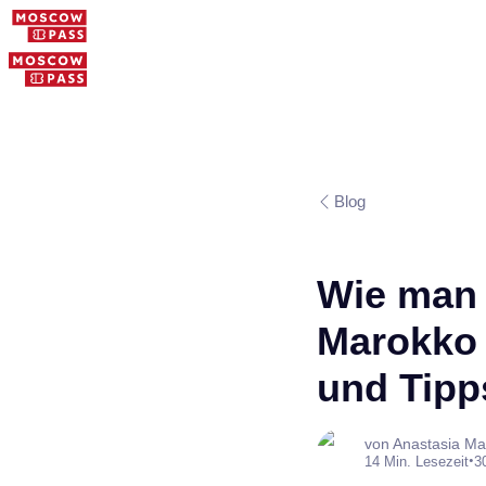
Blog
Wie man 
Marokko e
und Tipp
von Anastasia Ma
•
14 Min. Lesezeit
3