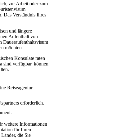
lich, zur Arbeit oder zum
ouristenvisum
. Das Verständnis Ihres
eisen und längere
einen Aufenthalt von
ein Daueraufenthaltsvisum
ten möchten.
ssischen Konsulate raten
sa sind verfügbar, können
lten.
eine Reiseagentur
partners erforderlich.
ument.
ür weitere Informationen
tation für Ihren
 Länder, die Sie