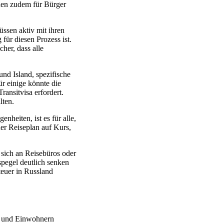
hen zudem für Bürger
üssen aktiv mit ihren
für diesen Prozess ist.
her, dass alle
nd Island, spezifische
 einige könnte die
ansitvisa erfordert.
lten.
heiten, ist es für alle,
der Reiseplan auf Kurs,
 sich an Reisebüros oder
spegel deutlich senken
teuer in Russland
en und Einwohnern