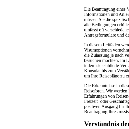
Die Beantragung eines V
Informationen und Anlei
müssen Sie die spezifisc
alle Bedingungen erfüll
umfasst oft verschiedene
Antragsformulare und da
In diesem Leitfaden wer
Visumoptionen vornehmen
die Zulassung je nach ve
besuchen möchten. Im Lau
indem sie etablierte Ve
Konsulat bis zum Verstän
um Ihre Reisepläne zu er
Die Erkenntnisse in die
Reiseforen. Wir werden 
Erfahrungen von Reisend
Freizeit- oder Geschäftsg
positiven Ausgang für Ih
Beantragung Ihres russi
Verständnis de