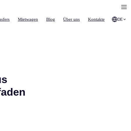
nsfers
Mietwagen
Blog
Über uns
Kontakte
DE
us
tfaden