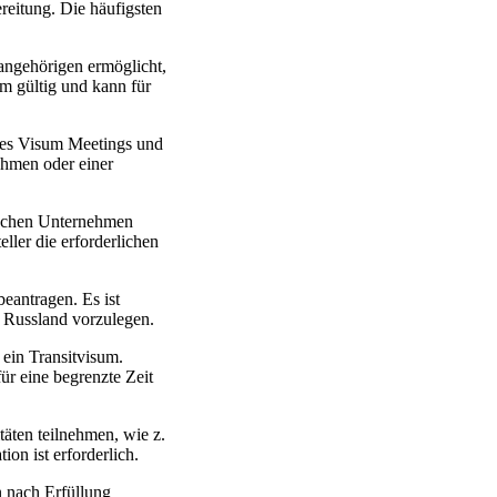
reitung. Die häufigsten
sangehörigen ermöglicht,
um gültig und kann für
eses Visum Meetings und
ehmen oder einer
sischen Unternehmen
ller die erforderlichen
eantragen. Es ist
n Russland vorzulegen.
 ein Transitvisum.
ür eine begrenzte Zeit
täten teilnehmen, wie z.
on ist erforderlich.
n nach Erfüllung