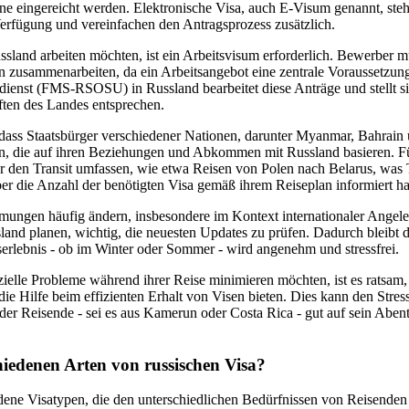
ne eingereicht werden. Elektronische Visa, auch E-Visum genannt, ste
erfügung und vereinfachen den Antragsprozess zusätzlich.
ussland arbeiten möchten, ist ein Arbeitsvisum erforderlich. Bewerber m
n zusammenarbeiten, da ein Arbeitsangebot eine zentrale Voraussetzung 
ienst (FMS-RSOSU) in Russland bearbeitet diese Anträge und stellt sic
ften des Landes entsprechen.
 dass Staatsbürger verschiedener Nationen, darunter Myanmar, Bahrain u
, die auf ihren Beziehungen und Abkommen mit Russland basieren. Für
 den Transit umfassen, wie etwa Reisen von Polen nach Belarus, was Tr
er die Anzahl der benötigten Visa gemäß ihrem Reiseplan informiert ha
mungen häufig ändern, insbesondere im Kontext internationaler Angelegen
land planen, wichtig, die neuesten Updates zu prüfen. Dadurch bleibt 
erlebnis - ob im Winter oder Sommer - wird angenehm und stressfrei.
ielle Probleme während ihrer Reise minimieren möchten, ist es ratsam,
e Hilfe beim effizienten Erhalt von Visen bieten. Dies kann den Stres
jeder Reisende - sei es aus Kamerun oder Costa Rica - gut auf sein Aben
hiedenen Arten von russischen Visa?
edene Visatypen, die den unterschiedlichen Bedürfnissen von Reisend