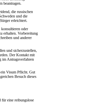
um beantragen.
eidend, die russischen
, Schweden und die
ürger erleichtert.
 konsultieren oder
u erhalten. Vorbereitung
chreiben und anderer
len und sicherzustellen,
urden. Der Kontakt mit
g im Antragsverfahren
 ein Visum Pflicht. Gut
olgreichen Besuch dieses
für eine reibungslose