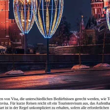
en von Visa, die unterschiedlichen Bedürfnissen gerecht werden, wie To
svisa. Für kurze Reisen reicht oft ein Touristenvisum aus, das Aufenth
rt ist in der Regel unkompliziert zu erhalten, sofern alle erforderliche