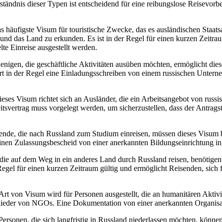
tändnis dieser Typen ist entscheidend für eine reibungslose Reisevorbe
as häufigste Visum für touristische Zwecke, das es ausländischen Staat
und das Land zu erkunden. Es ist in der Regel für einen kurzen Zeitra
lte Einreise ausgestellt werden.
jenigen, die geschäftliche Aktivitäten ausüben möchten, ermöglicht di
rt in der Regel eine Einladungsschreiben von einem russischen Untern
eses Visum richtet sich an Ausländer, die ein Arbeitsangebot von rus
itsvertrag muss vorgelegt werden, um sicherzustellen, dass der Antragste
ende, die nach Russland zum Studium einreisen, müssen dieses Visum b
einen Zulassungsbescheid von einer anerkannten Bildungseinrichtung i
die auf dem Weg in ein anderes Land durch Russland reisen, benötigen
Regel für einen kurzen Zeitraum gültig und ermöglicht Reisenden, sich f
rt von Visum wird für Personen ausgestellt, die an humanitären Aktivi
glieder von NGOs. Eine Dokumentation von einer anerkannten Organisati
ersonen, die sich langfristig in Russland niederlassen möchten, könne