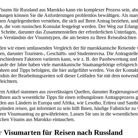
isums für Russland aus Marokko kann ein komplexer Prozess sein, aber
tungen können Sie die Anforderungen problemlos bewältigen. Als maro
hen Angelegenheiten verstehen, die sich auf Ihren Antrag beziehen, und 
en, die vom russischen Konsulat festgelegt werden. Der Weg zur Erlan
 Schritte, darunter das Zusammenstellen der erforderlichen Unterlagen,
s Verständnis der Visumstypen, die am besten zu Ihren Reiseabsichten 
den wir einen umfassenden Vergleich der für marokkanische Reisende 
, darunter Touristen-, Geschäfts- und Studentenvisa. Die Antragstell
rschiedenen Faktoren variieren kann, wie z. B. der Passbewertung und
fe der Jahre haben viele marokkanische Staatsangehörige erfolgreich i
rfahren und Tipps befolgten, die hier aufgeführt werden. Von der Kont
dnis der Bearbeitungszeiten soll dieser Leitfaden Sie mit dem notwend
leichtern.
sem Artikel stammen aus zuverlässigen Quellen, darunter Regierungswe
Ihnen auch wesentliche Tipps für einen reibungslosen Antragsprozess g
en aus Ländern in Europa und Afrika, wie Lesotho, Eritrea und Sambia
ründen reisen, gut informiert zu sein hilft Ihnen, häufige Fallstricke z
ren Visumsantrag zu gewährleisten. Lassen Sie uns in die wesentlichen 
schen Visums aus Marokko eintauchen.
r Visumarten für Reisen nach Russland