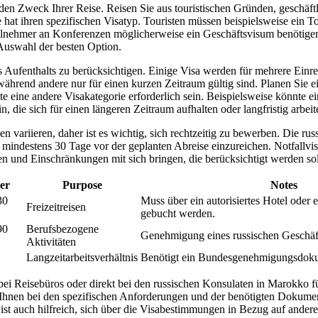
e den Zweck Ihrer Reise. Reisen Sie aus touristischen Gründen, geschäft
hat ihren spezifischen Visatyp. Touristen müssen beispielsweise ein T
lnehmer an Konferenzen möglicherweise ein Geschäftsvisum benötigen
r Auswahl der besten Option.
s Aufenthalts zu berücksichtigen. Einige Visa werden für mehrere Einr
 während andere nur für einen kurzen Zeitraum gültig sind. Planen Sie 
e eine andere Visakategorie erforderlich sein. Beispielsweise könnte 
n, die sich für einen längeren Zeitraum aufhalten oder langfristig arbei
n variieren, daher ist es wichtig, sich rechtzeitig zu bewerben. Die ru
 mindestens 30 Tage vor der geplanten Abreise einzureichen. Notfallvi
n und Einschränkungen mit sich bringen, die berücksichtigt werden sol
er
Purpose
Notes
30
Muss über ein autorisiertes Hotel oder 
Freizeitreisen
gebucht werden.
90
Berufsbezogene
Genehmigung eines russischen Geschäfts
Aktivitäten
Langzeitarbeitsverhältnis
Benötigt ein Bundesgenehmigungsdok
ei Reisebüros oder direkt bei den russischen Konsulaten in Marokko f
Ihnen bei den spezifischen Anforderungen und der benötigten Dokumen
ist auch hilfreich, sich über die Visabestimmungen in Bezug auf andere