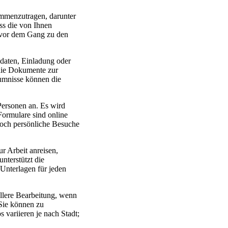
ammenzutragen, darunter
ass die von Ihnen
m vor dem Gang zu den
ssdaten, Einladung oder
 die Dokumente zur
äumnisse können die
Personen an. Es wird
 Formulare sind online
doch persönliche Besuche
ur Arbeit anreisen,
unterstützt die
 Unterlagen für jeden
ellere Bearbeitung, wenn
 Sie können zu
 variieren je nach Stadt;