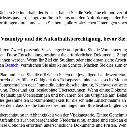
eiben Sie innerhalb der Fristen, halten Sie die Zeitpläne ein und verfol
ächstes passiert, hängt von Ihrem Status und den Anforderungen der B
üfungen durch und seien Sie bereit, alle zusätzlichen Unterlagen vorz
.
Visumtyp und die Aufenthaltsberechtigung, bevor Sie
ür Ihren Zweck passende Visakategorie und prüfen Sie die Voraussetzung
nen. Diese Entscheidung bestimmt die erforderlichen Dokumente, Zeitp
nnen werden. Wenn Ihr Ziel ein Studium oder eine organisierte Arbeit i
zen
Besuch
, vermischen Sie also keine Schritte. Machen Sie dies zum ers
lan und lesen Sie die offiziellen Seiten der jeweiligen Landesvertretun
korrekt auszufüllen: Gültigkeit des Reisepasses mindestens sechs Monat
adungsschreiben oder Immatrikulationsbescheinigung, Nachweis ausreich
erung, Fotos und ggf. beglaubigte Übersetzungen. Wenn einige Dokum
 beglaubigte Übersetzungen und bewahren Sie die Originale auf. Behal
edes gesammelten Dokumentenpakets für die schnelle Einsichtnahme an 
ßerdem, dass Sie die Einreisebestimmungen und Ihre beabsichtigten Gre
ltberechtigung in Abhängigkeit von der Visakategorie. Einige Genehm
ufenthalts zur vorübergehenden Niederlassung, andere sind strikt an e
iese Optionen erfordern unterschiedliche Dokumente und Fristen. We