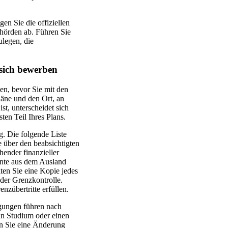
gen Sie die offiziellen
ehörden ab. Führen Sie
ulegen, die
 sich bewerben
en, bevor Sie mit den
läne und den Ort, an
st, unterscheidet sich
ten Teil Ihres Plans.
g. Die folgende Liste
e über den beabsichtigten
ender finanzieller
ente aus dem Ausland
ten Sie eine Kopie jedes
der Grenzkontrolle.
nzübertritte erfüllen.
igungen führen nach
in Studium oder einen
nn Sie eine Änderung