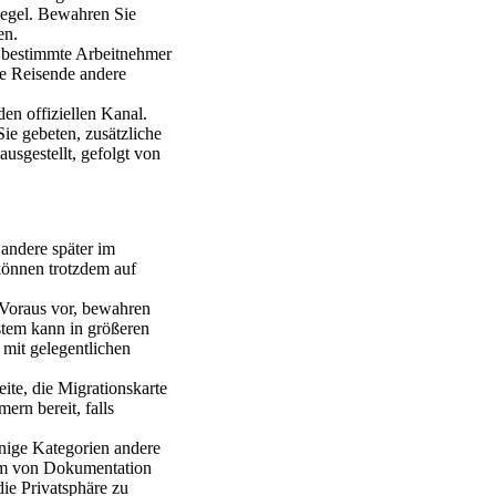
Regel. Bewahren Sie
en.
d bestimmte Arbeitnehmer
te Reisende andere
en offiziellen Kanal.
ie gebeten, zusätzliche
usgestellt, gefolgt von
andere später im
 können trotzdem auf
 Voraus vor, bewahren
ystem kann in größeren
 mit gelegentlichen
ite, die Migrationskarte
ern bereit, falls
einige Kategorien andere
Form von Dokumentation
die Privatsphäre zu