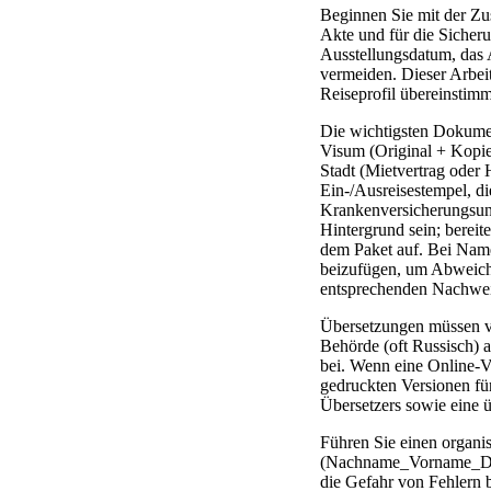
Beginnen Sie mit der Zu
Akte und für die Sicheru
Ausstellungsdatum, das
vermeiden. Dieser Arbei
Reiseprofil übereinstimm
Die wichtigsten Dokument
Visum (Original + Kopie
Stadt (Mietvertrag oder 
Ein-/Ausreisestempel, d
Krankenversicherungsunte
Hintergrund sein; bereit
dem Paket auf. Bei Nam
beizufügen, um Abweichu
entsprechenden Nachwei
Übersetzungen müssen vo
Behörde (oft Russisch) 
bei. Wenn eine Online-Vo
gedruckten Versionen für
Übersetzers sowie eine 
Führen Sie einen organis
(Nachname_Vorname_Doku
die Gefahr von Fehlern b