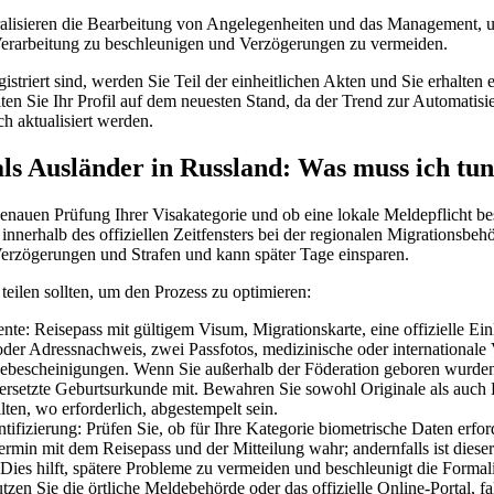
ralisieren die Bearbeitung von Angelegenheiten und das Management, un
 Verarbeitung zu beschleunigen und Verzögerungen zu vermeiden.
striert sind, werden Sie Teil der einheitlichen Akten und Sie erhalten 
lten Sie Ihr Profil auf dem neuesten Stand, da der Trend zur Automatisi
h aktualisiert werden.
als Ausländer in Russland: Was muss ich tu
enauen Prüfung Ihrer Visakategorie und ob eine lokale Meldepflicht best
nnerhalb des offiziellen Zeitfensters bei der regionalen Migrationsbehör
Verzögerungen und Strafen und kann später Tage einsparen.
teilen sollten, um den Prozess zu optimieren:
te: Reisepass mit gültigem Visum, Migrationskarte, eine offizielle Ein
oder Adressnachweis, zwei Passfotos, medizinische oder internationale
debescheinigungen. Wenn Sie außerhalb der Föderation geboren wurden
übersetzte Geburtsurkunde mit. Bewahren Sie sowohl Originale als auch
ten, wo erforderlich, abgestempelt sein.
tifizierung: Prüfen Sie, ob für Ihre Kategorie biometrische Daten erfor
rmin mit dem Reisepass und der Mitteilung wahr; andernfalls ist dieser
. Dies hilft, spätere Probleme zu vermeiden und beschleunigt die Formali
zen Sie die örtliche Meldebehörde oder das offizielle Online-Portal, f