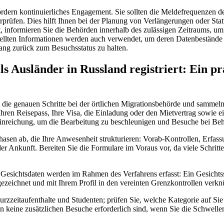
ordern kontinuierliches Engagement. Sie sollten die Meldefrequenzen 
erprüfen. Dies hilft Ihnen bei der Planung von Verlängerungen oder S
rt, informieren Sie die Behörden innerhalb des zulässigen Zeitraums, u
ellten Informationen werden auch verwendet, um deren Datenbestände ak
ang zurück zum Besuchsstatus zu halten.
s Ausländer in Russland registriert: Ein pr
die genauen Schritte bei der örtlichen Migrationsbehörde und sammeln
ren Reisepass, Ihre Visa, die Einladung oder den Mietvertrag sowie ein
inreichung, um die Bearbeitung zu beschleunigen und Besuche bei Beh
Phasen ab, die Ihre Anwesenheit strukturieren: Vorab-Kontrollen, Erfa
r Ankunft. Bereiten Sie die Formulare im Voraus vor, da viele Schritte
Gesichtsdaten werden im Rahmen des Verfahrens erfasst: Ein Gesichts
zeichnet und mit Ihrem Profil in den vereinten Grenzkontrollen verkn
zzeitaufenthalte und Studenten; prüfen Sie, welche Kategorie auf Sie 
len keine zusätzlichen Besuche erforderlich sind, wenn Sie die Schwelle