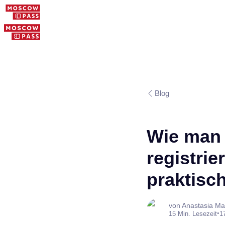
Blog
Wie man 
registrie
praktisch
von Anastasia Ma
•
15 Min. Lesezeit
1