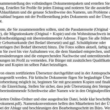
sammenstellung des vollständigen Dokumentenpakets und erstellen Sie
ng. Erstellen Sie Profile für jeden Eintrag und notieren Sie die ausstel
 Ablaufdatum und die genaue Schreibweise des Namens, um Probleme a
tsablauf begann mit der Profilerstellung jedes Dokuments und der Über
t.
e, die Sie zusammenstellen sollten, sind die Passdatenseite (Original 
), die Migrationskarte (Original + Kopie) und ein Wohnsitznachweis i
Hotelbestätigung) mit übereinstimmender Adresse. Fügen Sie alle frühe
ie Geburtsurkunde (bei Bedarf übersetzt) und ggf. Schuldiplome oder
rlagen (bei Bedarf übersetzt) hinzu. Die Fotos sollten aktuell, farbig 
en Sie zwei bis vier Aufnahmen vor, die dem Standard entsprechen, und
ensänderungen sind die entsprechenden Nachweise und unterstützend
ngen im Profil zu vermeiden. Für Bürger mit zusätzlichen Qualifikati
se und Kopien im selben Paket beizufügen.
n einem zertifizierten Übersetzer durchgeführt und in der Amtssprach
ausgestellt werden. Für kritische Dokumente fügen Sie beglaubigte Üb
rbereitung möglich ist, beginnen Sie mit gescannten Kopien und finali
 die Einreichung. Stellen Sie sicher, dass jede Übersetzung den Stem
übereinstimmende Schreibweise aller Namen wie in den Originalprofile
ierten Online-Ordner und eine ausgedruckte Datei, beide klar beschrift
ment.pdf). Namenskonventionen helfen den Mitarbeitern bei der Üb
ei der Ablage und beschleunigen den Bearbeitungsschritt im Büro. Wenn