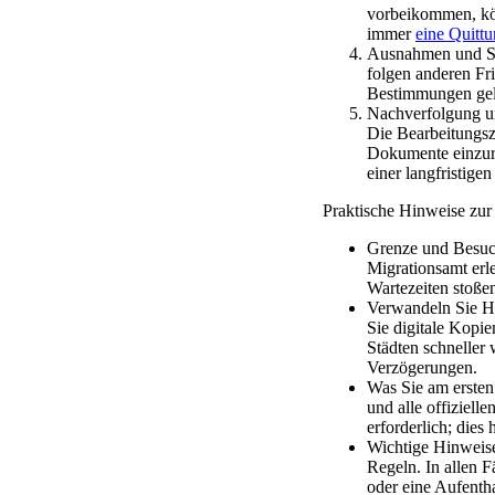
vorbeikommen, kön
immer
eine Quitt
Ausnahmen und Son
folgen anderen Fr
Bestimmungen gelte
Nachverfolgung un
Die Bearbeitungsz
Dokumente einzure
einer langfristigen
Praktische Hinweise zur
Grenze und Besuch
Migrationsamt erle
Wartezeiten stoße
Verwandeln Sie He
Sie digitale Kopie
Städten schneller 
Verzögerungen.
Was Sie am ersten 
und alle offiziell
erforderlich; dies
Wichtige Hinweise:
Regeln. In allen F
oder eine Aufentha