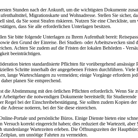
 ersten Stunden nach der Ankunft, um die wichtigsten Dokumente zus
fenthaltstitel, Migrationskarte und Wohnadresse. Stellen Sie sicher, d
l sind, da Sie sonst Strafen riskieren. Nutzen Sie eine Checkliste, u
tätigen, dass Sie alle erforderlichen Unterlagen besitzen.
ellen Sie bitte folgende Unterlagen zu Ihrem Aufenthalt bereit: Reisepa
sowie den Grund der Einreise. Bei Studien- oder Arbeitszwecken sind
reichen. Achten Sie zudem auf die Fristen der lokalen Behörden - Vers
keit beeinträchtigen.
deration bieten standardisierte Pflichten für vorübergehend ansässige 
ffiziellen Schritte innerhalb der angegebenen Fristen durchführen. Viele
nen, lange Warteschlangen zu vermeiden; einige Vorgänge erfordern je
 daher planen Sie entsprechend.
ist die Abstimmung mit den örtlichen Pflichten erforderlich. Wenn Sie z
Ihr Arbeitgeber die notwendigen Dokumente bereitstellt; für Studierende 
er Regel bei der Einschreibebestätigung. Sie sollten zudem Kopien der
die Adresse notieren, bei der Sie diese einreichen.
Online-Portale und persönliche Büros. Einige Dienste bieten eine schn
en Versuch korrekt eingereicht haben; dies reduziert die Wartezeit, aber
 stundenlange Wartezeiten erleben. Die Öffnungszeiten der Hauptbüros
 Zeitplan, um unnötige Fahrten zu vermeiden.