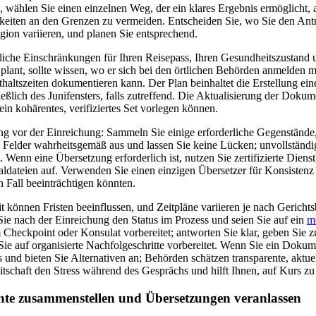
, wählen Sie einen einzelnen Weg, der ein klares Ergebnis ermöglicht, a
eiten an den Grenzen zu vermeiden. Entscheiden Sie, wo Sie den Antra
gion variieren, und planen Sie entsprechend.
liche Einschränkungen für Ihren Reisepass, Ihren Gesundheitszustand u
plant, sollte wissen, wo er sich bei den örtlichen Behörden anmelden m
tszeiten dokumentieren kann. Der Plan beinhaltet die Erstellung eines
ließlich des Junifensters, falls zutreffend. Die Aktualisierung der Dokumen
in kohärentes, verifiziertes Set vorlegen können.
g vor der Einreichung: Sammeln Sie einige erforderliche Gegenstände, l
ie Felder wahrheitsgemäß aus und lassen Sie keine Lücken; unvollständ
. Wenn eine Übersetzung erforderlich ist, nutzen Sie zertifizierte Diens
aldateien auf. Verwenden Sie einen einzigen Übersetzer für Konsisten
 Fall beeinträchtigen könnten.
 können Fristen beeinflussen, und Zeitpläne variieren je nach Gerichtsb
 nach der Einreichung den Status im Prozess und seien Sie auf ein
m
Checkpoint oder Konsulat vorbereitet; antworten Sie klar, geben Sie zu
ie auf organisierte Nachfolgeschritte vorbereitet. Wenn Sie ein Dokum
s und bieten Sie Alternativen an; Behörden schätzen transparente, aktue
itschaft den Stress während des Gesprächs und hilft Ihnen, auf Kurs zu
te zusammenstellen und Übersetzungen veranlassen