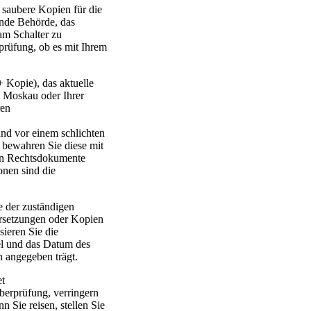
 saubere Kopien für die
lende Behörde, das
m Schalter zu
prüfung, ob es mit Ihrem
+ Kopie), das aktuelle
n Moskau oder Ihrer
ren
und vor einem schlichten
 bewahren Sie diese mit
en Rechtsdokumente
onen sind die
e der zuständigen
ersetzungen oder Kopien
sieren Sie die
pel und das Datum des
n angegeben trägt.
et
erprüfung, verringern
 Sie reisen, stellen Sie