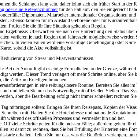
nen die Schlangen lang sein, daher lohnt sich ein früher Start in der 
ung oder eine Referenznummer
für den Fall auf, den Sie eingereicht hab
derfälle: Diplomaten, Mitarbeiter internationaler Organisationen un
isten. Ebenso können für im Ausland Geborene oder für Kurzaufenthal
n. Prüfen Sie die für Ihre Situation geltenden Regeln.
d Ergebnisse: Überwachen Sie nach der Einreichung den Status über d
eiten variieren je nach Region und Jahreszeit; möglicherweise werden S
ichen. In vielen Fällen wird eine vorläufige Genehmigung oder Karte a
 Karte, sobald die Akte vollständig ist.
 Reduzierung von Stress und Missverständnissen:
: Bei der Ankunft gibt es einige Formalitäten an der Grenze, während 
digt werden. Dieser Trend verlagert oft mehr Schritte online, aber Sie
n, die Zeit zum Erledigen brauchen.
rausforderungen in eine reibungslosere Routine: Bereiten Sie alles im
n auf und teilen Sie nur das Notwendige mit offiziellen Stellen. Das S
werden, aber die Bearbeitung erfolgt nicht immer schneller; rechnen Sie
Tag mitbringen sollten: Bringen Sie Ihren Reisepass, Kopien der Visase
en Schreiben mit. Halten Sie die Hoteladresse und nationale Kontaktnumm
 hilft während des offiziellen Prozesses und vermeidet hin und her.
 Offizielle Schritte gelten für die meisten Fälle; außerdem gelten für 
ällen ist damit zu rechnen, dass Sie bei Erfüllung der Kriterien eine 
ltskarte erhalten. Teilen Sie nur das, was die Behörden verlangen, um 