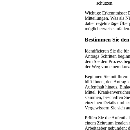
schützen.
Wichtige Erkenntnisse: Bl
Mitteilungen. Was als N
daher regelmäßige Überpr
möglicherweise anfallen
Bestimmen Sie den 
Identifizieren Sie die f
Antrags Schritten begin
dem Sie den Prozess begi
der Weg von einem kur
Beginnen Sie mit Ihrem P
hilft Ihnen, den Antrag 
Aufenthalt hinaus, Einl
Mittel, Krankenversich
stammen, beschaffen Sie
einzelnen Details und j
Vergewissern Sie sich au
Prüfen Sie die Aufentha
einem Zeitraum legalen A
Arbeitgeber gebunden; d