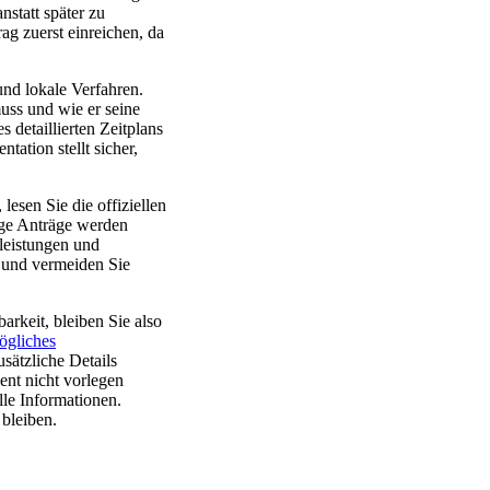
nstatt später zu
g zuerst einreichen, da
nd lokale Verfahren.
uss und wie er seine
 detaillierten Zeitplans
tation stellt sicher,
esen Sie die offiziellen
ige Anträge werden
tleistungen und
z und vermeiden Sie
arkeit, bleiben Sie also
ögliches
sätzliche Details
ent nicht vorlegen
lle Informationen.
 bleiben.