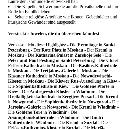
Laufe der Jahrhunderte entwickelt hat.
Die Kapelle: Schwerpunkte auf die Privatkapelle und ihre
Rolle im Familienleben.
Seltene religiöse Artefakte wie Ikonen, Gebetbücher und
liturgische Gewänder sind ausgestellt.
Versteckte Juwelen, die du übersehen könntest
Verpasse nicht diese Highlights: - Die
Eremitage
in
Sankt
Petersburg
- Der
Rote Platz
in
Moskau
- Der
Kreml
in
Moskau
- Die
Katharina-Palast
in
Zarskoje Selo
- Die
Peter-und-Paul-Festung
in
Sankt Petersburg
- Die
Christ-
Erlöser-Kathedrale
in
Moskau
- Die
Basilius-Kathedrale
in
Moskau
- Die
Tretjakow-Galerie
in
Moskau
- Die
Kasaner Kathedrale
in
Moskau
- Die
Nowodewitschi-
Kloster
in
Moskau
- Die
Kiewer Rus
-Ausstellung in
Kiew
-
Die
Sophienkathedrale
in
Kiew
- Die
Goldene Pforte
in
Kiew
- Die
Andrejewski-Kloster
in
Wladimir
- Die
Dreifaltigkeitskathedrale
in
Sergijew Possad
- Die
Kreml
in
Nowgorod
- Die
Sophienkathedrale
in
Nowgorod
- Die
Jaroslaw-Galerie
in
Nowgorod
- Die
Kreml
in
Wladimir
-
Die
Goldene Tore
in
Wladimir
- Die
Assumptionskathedrale
in
Wladimir
- Die
Dmitri-
Kathedrale
in
Wladimir
- Die
Kreml
in
Suzdal
- Die
Erlöser-Euthymius-Kloster
in
Suzdal
- Die
Mariä-