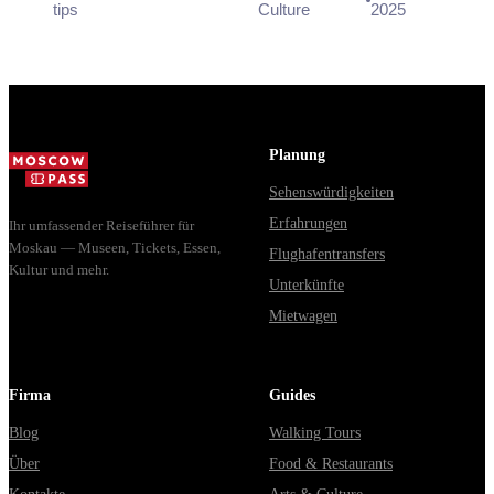
tips
Culture
2025
Planung
Sehenswürdigkeiten
Erfahrungen
Ihr umfassender Reiseführer für
Moskau — Museen, Tickets, Essen,
Flughafentransfers
Kultur und mehr.
Unterkünfte
Mietwagen
Firma
Guides
Blog
Walking Tours
Über
Food & Restaurants