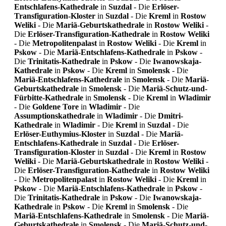
Entschlafens-Kathedrale
in
Suzdal
- Die
Erlöser-
Transfiguration-Kloster
in
Suzdal
- Die
Kreml
in
Rostow
Weliki
- Die
Mariä-Geburtskathedrale
in
Rostow Weliki
-
Die
Erlöser-Transfiguration-Kathedrale
in
Rostow Weliki
- Die
Metropolitenpalast
in
Rostow Weliki
- Die
Kreml
in
Pskow
- Die
Mariä-Entschlafens-Kathedrale
in
Pskow
-
Die
Trinitatis-Kathedrale
in
Pskow
- Die
Iwanowskaja-
Kathedrale
in
Pskow
- Die
Kreml
in
Smolensk
- Die
Mariä-Entschlafens-Kathedrale
in
Smolensk
- Die
Mariä-
Geburtskathedrale
in
Smolensk
- Die
Mariä-Schutz-und-
Fürbitte-Kathedrale
in
Smolensk
- Die
Kreml
in
Wladimir
- Die
Goldene Tore
in
Wladimir
- Die
Assumptionskathedrale
in
Wladimir
- Die
Dmitri-
Kathedrale
in
Wladimir
- Die
Kreml
in
Suzdal
- Die
Erlöser-Euthymius-Kloster
in
Suzdal
- Die
Mariä-
Entschlafens-Kathedrale
in
Suzdal
- Die
Erlöser-
Transfiguration-Kloster
in
Suzdal
- Die
Kreml
in
Rostow
Weliki
- Die
Mariä-Geburtskathedrale
in
Rostow Weliki
-
Die
Erlöser-Transfiguration-Kathedrale
in
Rostow Weliki
- Die
Metropolitenpalast
in
Rostow Weliki
- Die
Kreml
in
Pskow
- Die
Mariä-Entschlafens-Kathedrale
in
Pskow
-
Die
Trinitatis-Kathedrale
in
Pskow
- Die
Iwanowskaja-
Kathedrale
in
Pskow
- Die
Kreml
in
Smolensk
- Die
Mariä-Entschlafens-Kathedrale
in
Smolensk
- Die
Mariä-
Geburtskathedrale
in
Smolensk
- Die
Mariä-Schutz-und-