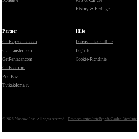
Kontakte
Arts & Culture
History & Heritage
Partner
Hilfe
GetExperience.com
Datenschutzrichtlinie
GetTransfer.com
Begriffe
GetRentacar.com
Cookie-Richtlinie
GetBoat.com
PiterPass
Tutkakdoma.ru
©
2026
Moscow Pass
. All rights reserved.
Datenschutzrichtlinie
Begriffe
Cookie-Richtlinie