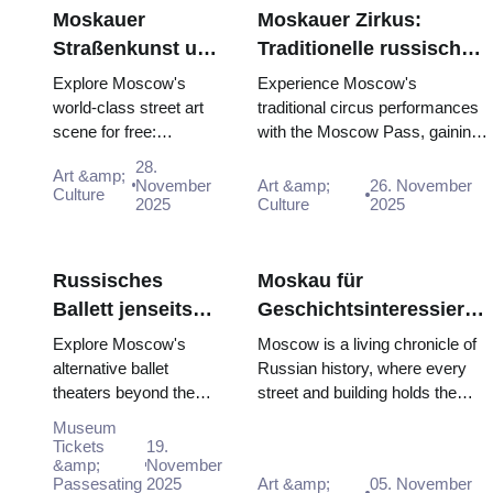
Moskauer
Moskauer Zirkus:
Straßenkunst und
Traditionelle russische
Graffiti: Urbaner
Unterhaltung mit dem
Explore Moscow's
Experience Moscow's
Kulturführer mit
Pass
world-class street art
traditional circus performances
scene for free:
with the Moscow Pass, gaining
dem Moscow
Winzavod, Flacon,
easy access to iconic venues
Pass (2025–2026)
28.
Art &amp;
Artplay and guided
and unfor...
November
Art &amp;
26. November
Culture
tours all included in
2025
Culture
2025
Mosco...
Russisches
Moskau für
Ballett jenseits
Geschichtsinteressierte:
des Bolschoi:
Kompletter Zeitreise-
Explore Moscow's
Moscow is a living chronicle of
Alternative
Tour mit Pass
alternative ballet
Russian history, where every
theaters beyond the
street and building holds the
Theater in
Bolshoi for modern
memory of pivotal eras for tr...
Moskau
Museum
interpretations and
Tickets
19.
unique dance
&amp;
November
Passesating
2025
Art &amp;
05. November
experiences.