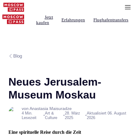
Jetzt
Erfahrungen
Flughafentransfers
kaufen
Blog
Neues Jerusalem-
Museum Moskau
von Anastasia Maisuradze
4 Min.
Art &
28. März
Aktualisiert 06. August
•
•
•
Lesezeit
Culture
2025
2026
Eine spirituelle Reise durch die Zeit