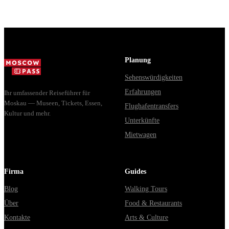
Владими...
Мавзолей от...
Planung
Sehenswürdigkeiten
Erfahrungen
Ihr umfassender Reiseführer für
Moskau — Museen, Tickets, Essen,
Flughafentransfers
Kultur und mehr.
Unterkünfte
Mietwagen
Firma
Guides
Blog
Walking Tours
Über
Food & Restaurants
Kontakte
Arts & Culture