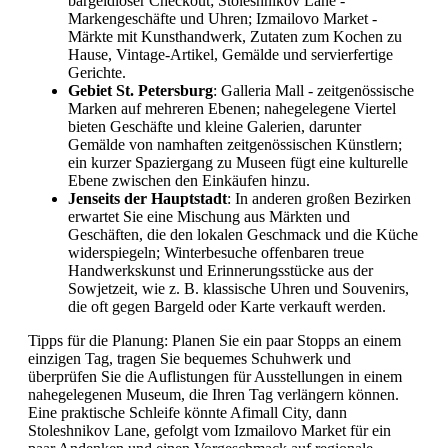
bargeldloser Checkout; Stoleshnikov Lane -
Markengeschäfte und Uhren; Izmailovo Market -
Märkte mit Kunsthandwerk, Zutaten zum Kochen zu
Hause, Vintage-Artikel, Gemälde und servierfertige
Gerichte.
Gebiet St. Petersburg
: Galleria Mall - zeitgenössische
Marken auf mehreren Ebenen; nahegelegene Viertel
bieten Geschäfte und kleine Galerien, darunter
Gemälde von namhaften zeitgenössischen Künstlern;
ein kurzer Spaziergang zu Museen fügt eine kulturelle
Ebene zwischen den Einkäufen hinzu.
Jenseits der Hauptstadt
: In anderen großen Bezirken
erwartet Sie eine Mischung aus Märkten und
Geschäften, die den lokalen Geschmack und die Küche
widerspiegeln; Winterbesuche offenbaren treue
Handwerkskunst und Erinnerungsstücke aus der
Sowjetzeit, wie z. B. klassische Uhren und Souvenirs,
die oft gegen Bargeld oder Karte verkauft werden.
Tipps für die Planung: Planen Sie ein paar Stopps an einem
einzigen Tag, tragen Sie bequemes Schuhwerk und
überprüfen Sie die Auflistungen für Ausstellungen in einem
nahegelegenen Museum, die Ihren Tag verlängern können.
Eine praktische Schleife könnte Afimall City, dann
Stoleshnikov Lane, gefolgt vom Izmailovo Market für ein