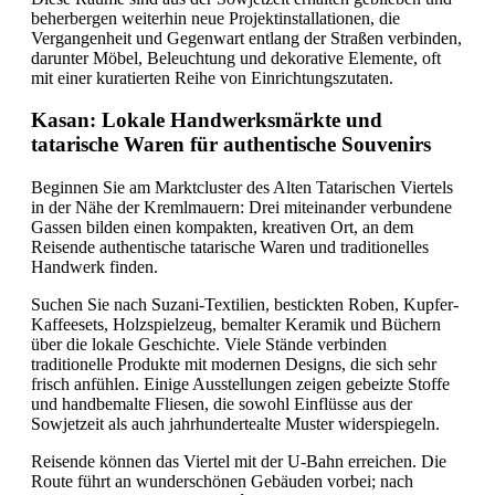
beherbergen weiterhin neue Projektinstallationen, die
Vergangenheit und Gegenwart entlang der Straßen verbinden,
darunter Möbel, Beleuchtung und dekorative Elemente, oft
mit einer kuratierten Reihe von Einrichtungszutaten.
Kasan: Lokale Handwerksmärkte und
tatarische Waren für authentische Souvenirs
Beginnen Sie am Marktcluster des Alten Tatarischen Viertels
in der Nähe der Kremlmauern: Drei miteinander verbundene
Gassen bilden einen kompakten, kreativen Ort, an dem
Reisende authentische tatarische Waren und traditionelles
Handwerk finden.
Suchen Sie nach Suzani-Textilien, bestickten Roben, Kupfer-
Kaffeesets, Holzspielzeug, bemalter Keramik und Büchern
über die lokale Geschichte. Viele Stände verbinden
traditionelle Produkte mit modernen Designs, die sich sehr
frisch anfühlen. Einige Ausstellungen zeigen gebeizte Stoffe
und handbemalte Fliesen, die sowohl Einflüsse aus der
Sowjetzeit als auch jahrhundertealte Muster widerspiegeln.
Reisende können das Viertel mit der U-Bahn erreichen. Die
Route führt an wunderschönen Gebäuden vorbei; nach