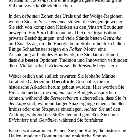
ist ideal für
Reisende
, die eine ausgewogene Mischung aus
Stil und Zweckmäßigkeit suchen.
In den
bebauten
Zonen des Urals und der Wolga-Regionen
werden Sie auf
Serviceebenen
stoßen, die steigen, je weiter
Sie sich von kompakten Kiosken zu den
feinsten
Boutiquen
bewegen. Ein
Büro
hilft manchmal bei der Organisation
privater Besichtigungen, und viele Stände bieten
Getränke
und Snacks an, um die Energie beim Stöbern hoch zu halten.
Einige Schaufenster zeigen ein
Falken
-Motiv, eine
Anspielung auf lokales Handwerk, die Sie daran erinnert,
dass die
besten
Optionen Tradition und Innovation verbinden;
diese Vielfalt schafft
Erlebnisse
, die
Reisende
begeistern.
Weiter östlich und südlich erwarten Sie lebhafte Märkte,
kuratierte Galerien und
berühmte
Geschäfte, die um
historische Arkaden herum gebaut wurden. Hier werden Sie
Preise
bemerken, die
angemessene
Budgets ansprechen
können, während die
Serviceebenen
sicherstellen, dass Sie
in
der Lage
sind, während langer Spaziergänge einen schnellen
Imbiss oder eine Sitzpause einzulegen.
Achten Sie
auf den
Andrang während der Stoßzeiten und genießen Sie dann
Erlebnisse
und
Getränke
, während Sie fortfahren.
Fassen wir zusammen: Planen Sie eine Route, die historische
Hallen, moderne Boutiquen und praktische Stopps