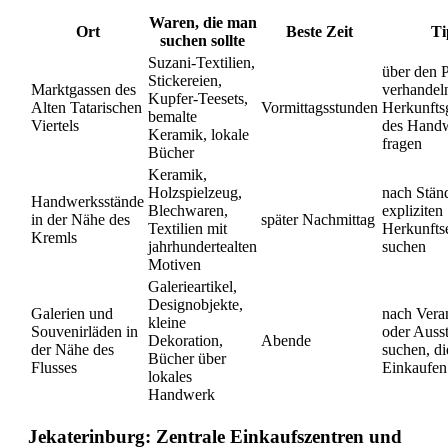
Waren, die man
Ort
Beste Zeit
Ti
suchen sollte
Suzani-Textilien,
über den P
Stickereien,
Marktgassen des
verhandel
Kupfer-Teesets,
Alten Tatarischen
Vormittagsstunden
Herkunfts
bemalte
Viertels
des Hand
Keramik, lokale
fragen
Bücher
Keramik,
Holzspielzeug,
nach Stän
Handwerksstände
Blechwaren,
expliziten
in der Nähe des
später Nachmittag
Textilien mit
Herkunftse
Kremls
jahrhundertealten
suchen
Motiven
Galerieartikel,
Designobjekte,
Galerien und
nach Vera
kleine
Souvenirläden in
oder Auss
Dekoration,
Abende
der Nähe des
suchen, di
Bücher über
Flusses
Einkaufen
lokales
Handwerk
Jekaterinburg: Zentrale Einkaufszentren und