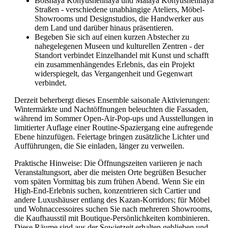
Bolshaya Konyushennaya und Malaya Konyushennaya
Straßen - verschiedene unabhängige Ateliers, Möbel-
Showrooms und Designstudios, die Handwerker aus
dem Land und darüber hinaus präsentieren.
Begeben Sie sich auf einen kurzen Abstecher zu
nahegelegenen Museen und kulturellen Zentren - der
Standort verbindet Einzelhandel mit Kunst und schafft
ein zusammenhängendes Erlebnis, das ein Projekt
widerspiegelt, das Vergangenheit und Gegenwart
verbindet.
Derzeit beherbergt dieses Ensemble saisonale Aktivierungen:
Wintermärkte und Nachtöffnungen beleuchten die Fassaden,
während im Sommer Open-Air-Pop-ups und Ausstellungen in
limitierter Auflage einer Routine-Spaziergang eine aufregende
Ebene hinzufügen. Feiertage bringen zusätzliche Lichter und
Aufführungen, die Sie einladen, länger zu verweilen.
Praktische Hinweise: Die Öffnungszeiten variieren je nach
Veranstaltungsort, aber die meisten Orte begrüßen Besucher
vom späten Vormittag bis zum frühen Abend. Wenn Sie ein
High-End-Erlebnis suchen, konzentrieren sich Cartier und
andere Luxushäuser entlang des Kazan-Korridors; für Möbel
und Wohnaccessoires suchen Sie nach mehreren Showrooms,
die Kaufhausstil mit Boutique-Persönlichkeiten kombinieren.
Diese Räume sind aus der Sowjetzeit erhalten geblieben und