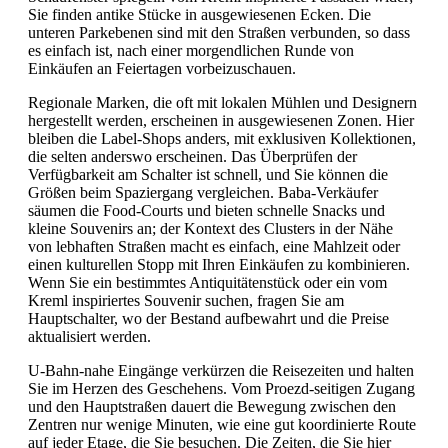
Sie finden antike Stücke in ausgewiesenen Ecken. Die
unteren Parkebenen sind mit den Straßen verbunden, so dass
es einfach ist, nach einer morgendlichen Runde von
Einkäufen an Feiertagen vorbeizuschauen.
Regionale Marken, die oft mit lokalen Mühlen und Designern
hergestellt werden, erscheinen in ausgewiesenen Zonen. Hier
bleiben die Label-Shops anders, mit exklusiven Kollektionen,
die selten anderswo erscheinen. Das Überprüfen der
Verfügbarkeit am Schalter ist schnell, und Sie können die
Größen beim Spaziergang vergleichen. Baba-Verkäufer
säumen die Food-Courts und bieten schnelle Snacks und
kleine Souvenirs an; der Kontext des Clusters in der Nähe
von lebhaften Straßen macht es einfach, eine Mahlzeit oder
einen kulturellen Stopp mit Ihren Einkäufen zu kombinieren.
Wenn Sie ein bestimmtes Antiquitätenstück oder ein vom
Kreml inspiriertes Souvenir suchen, fragen Sie am
Hauptschalter, wo der Bestand aufbewahrt und die Preise
aktualisiert werden.
U-Bahn-nahe Eingänge verkürzen die Reisezeiten und halten
Sie im Herzen des Geschehens. Vom Proezd-seitigen Zugang
und den Hauptstraßen dauert die Bewegung zwischen den
Zentren nur wenige Minuten, wie eine gut koordinierte Route
auf jeder Etage, die Sie besuchen. Die Zeiten, die Sie hier