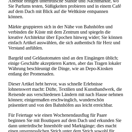
Abende bringen unterirdische Stände und Nachtmärkte, wo
Sie Parfums testen, Süßigkeiten probieren und in einem Café
auf dem Dach mit Blick auf die Weltküste entspannen
können.
Märkte gruppieren sich in der Nähe von Bahnhöfen und
verbinden die Küste mit dem Zentrum und spiegeln die
kreative Architektur über Epochen hinweg wider; Sie können
einfach Artikel auswählen, die sich authentisch für Herz und
Verstand anfühlen.
Bargeld und Geldautomaten sind an den Eingängen üblich;
einige Geschäfte akzeptieren Karten, aber das Tragen lokaler
Währung beschleunigt die Dinge, wie an Depo-Kiosken
entlang der Promenaden.
Dieser Artikel hebt hervor, was schnelle Erlebnisse
lohnenswert macht: Düfte, Textilien und Kunsthandwerk, die
Reisende aus verschiedenen Ländern mit nach Hause nehmen
können; einigermaßen erschwinglich, wunderschön
präsentiert und von den Bahnhöfen aus leicht erreichbar.
Für Feiertage wie einen Wochenendausflug für Paare
beginnen Sie mit Boutiquen auf dem Dach und erkunden Sie
dann unterirdische Innenhöfe und Marktgänge; dies macht
einen unvergesslichen Strich unter dem Strich sowohl für