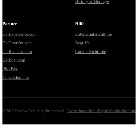
History & Heritage
Partner
Hilfe
GetExperience.com
Datenschutzrichtlinie
GetTransfer.com
Begriffe
GetRentacar.com
Cookie-Richtlinie
GetBoat.com
PiterPass
Tutkakdoma.ru
©
2026
Moscow Pass
. All rights reserved.
Datenschutzrichtlinie
Begriffe
Cookie-Richtlinie