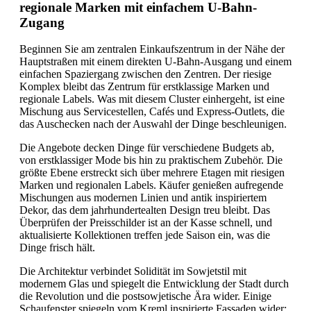
regionale Marken mit einfachem U-Bahn-
Zugang
Beginnen Sie am zentralen Einkaufszentrum in der Nähe der
Hauptstraßen mit einem direkten U-Bahn-Ausgang und einem
einfachen Spaziergang zwischen den Zentren. Der riesige
Komplex bleibt das Zentrum für erstklassige Marken und
regionale Labels. Was mit diesem Cluster einhergeht, ist eine
Mischung aus Servicestellen, Cafés und Express-Outlets, die
das Auschecken nach der Auswahl der Dinge beschleunigen.
Die Angebote decken Dinge für verschiedene Budgets ab,
von erstklassiger Mode bis hin zu praktischem Zubehör. Die
größte Ebene erstreckt sich über mehrere Etagen mit riesigen
Marken und regionalen Labels. Käufer genießen aufregende
Mischungen aus modernen Linien und antik inspiriertem
Dekor, das dem jahrhundertealten Design treu bleibt. Das
Überprüfen der Preisschilder ist an der Kasse schnell, und
aktualisierte Kollektionen treffen jede Saison ein, was die
Dinge frisch hält.
Die Architektur verbindet Solidität im Sowjetstil mit
modernem Glas und spiegelt die Entwicklung der Stadt durch
die Revolution und die postsowjetische Ära wider. Einige
Schaufenster spiegeln vom Kreml inspirierte Fassaden wider;