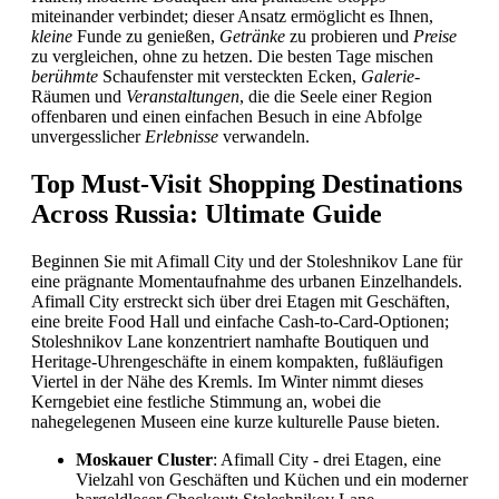
miteinander verbindet; dieser Ansatz ermöglicht es Ihnen,
kleine
Funde zu genießen,
Getränke
zu probieren und
Preise
zu vergleichen, ohne zu hetzen. Die besten Tage mischen
berühmte
Schaufenster mit versteckten Ecken,
Galerie
-
Räumen und
Veranstaltungen
, die die Seele einer Region
offenbaren und einen einfachen Besuch in eine Abfolge
unvergesslicher
Erlebnisse
verwandeln.
Top Must-Visit Shopping Destinations
Across Russia: Ultimate Guide
Beginnen Sie mit Afimall City und der Stoleshnikov Lane für
eine prägnante Momentaufnahme des urbanen Einzelhandels.
Afimall City erstreckt sich über drei Etagen mit Geschäften,
eine breite Food Hall und einfache Cash-to-Card-Optionen;
Stoleshnikov Lane konzentriert namhafte Boutiquen und
Heritage-Uhrengeschäfte in einem kompakten, fußläufigen
Viertel in der Nähe des Kremls. Im Winter nimmt dieses
Kerngebiet eine festliche Stimmung an, wobei die
nahegelegenen Museen eine kurze kulturelle Pause bieten.
Moskauer Cluster
: Afimall City - drei Etagen, eine
Vielzahl von Geschäften und Küchen und ein moderner