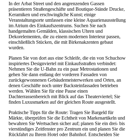
In der Arbat Street und den angrenzenden Gassen
präsentieren Straßengeschäfte und Boutique-Stände Drucke,
Keramiken und erschwingliche Kunst; einige
Veranstaltungsorte umfassen eine kleine Aquarienausstellung
im Atrium des Einkaufszentrums. Suchen Sie nach
handgemalten Gemälden, klassischen Uhren und
Dekorelementen, die zu einem modernen Interieur passen,
einschließlich Stücken, die mit Birkenakzenten gebaut
wurden.
Planen Sie von dort aus eine Schleife, die ein von Schuchow
inspiriertes Designviertel mit Einkaufsstraßen verbindet:
Nehmen Sie die U-Bahn zu ein paar Metrostationen und
gehen Sie dann entlang der vorderen Fassaden von
zurückgewonnenen Gebäudemeisterwerken und Orten, an
denen Geschäfte noch unter Backsteinfassaden betrieben
werden. Wählen Sie für eine Pause einen
Dachterrassenbereich mit Blick auf das Theaterviertel; Sie
finden Luxusmarken auf der gleichen Route ausgestellt.
Praktische Tipps für die Route: Tragen Sie Bargeld für
Märkte, überprüfen Sie die Echtheit von Markenartikeln und
bewahren Sie Wertsachen sicher auf; planen Sie ein drei- bis
vierstündiges Zeitfenster pro Zentrum ein und planen Sie die
Rückfahrt zu Ihrem Hotel oder Bahnhof. Entscheiden Sie