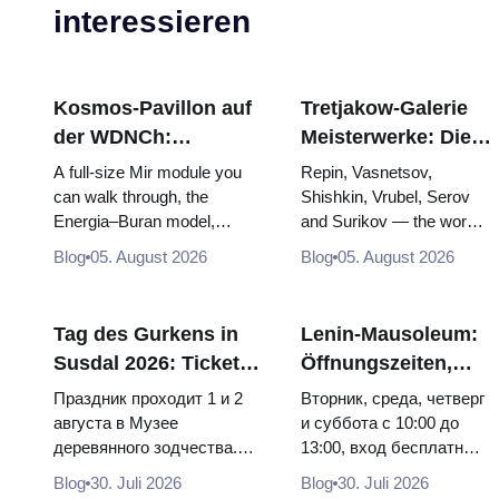
interessieren
Kosmos-Pavillon auf
Tretjakow-Galerie
der WDNCh:
Meisterwerke: Die
Russlands größte
Gemälde, wegen
A full-size Mir module you
Repin, Vasnetsov,
Raumfahrtausstellung
derer sich die Reise
can walk through, the
Shishkin, Vrubel, Serov
Energia–Buran model,
and Surikov — the works
von innen
lohnt
scorched descent capsules
that stop people, where
Blog
05. August 2026
Blog
05. August 2026
and 120 pieces of flight...
they hang, and why
booking the...
Tag des Gurkens in
Lenin-Mausoleum:
Susdal 2026: Tickets,
Öffnungszeiten,
Termine und wie man
Eintritt und die
Праздник проходит 1 и 2
Вторник, среда, четверг
von Moskau aus
Hauptverwechslung
августа в Музее
и суббота с 10:00 до
деревянного зодчества.
13:00, вход бесплатный.
anreist
mit dem Kreml
Сколько стоят билеты, как
Почему источники
Blog
30. Juli 2026
Blog
30. Juli 2026
доехать из Москвы через
расходятся в днях, чем