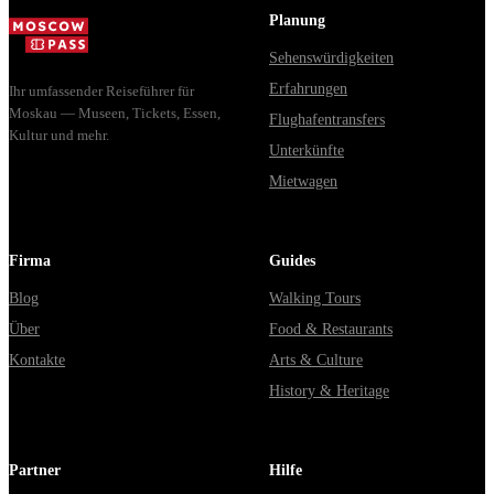
Planung
Sehenswürdigkeiten
Erfahrungen
Ihr umfassender Reiseführer für
Moskau — Museen, Tickets, Essen,
Flughafentransfers
Kultur und mehr.
Unterkünfte
Mietwagen
Firma
Guides
Blog
Walking Tours
Über
Food & Restaurants
Kontakte
Arts & Culture
History & Heritage
Partner
Hilfe