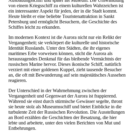
Ausbildungsschiff und später als Museum. Die Umwandlung
von einem Kriegsschiff zu einem kulturellen Wahrzeichen ist
ein interessanter Aspekt für jeden, der in die Stadt kommt.
Heute bleibt er eine beliebte Touristenattraktion in Sankt
Petersburg und ermöglicht Besuchern, die Geschichte des
Schiffes leicht zu erkunden.
Im modernen Kontext ist die Aurora nicht nur ein Relikt der
Vergangenheit; sie verkörpert die kulturelle und historische
Identität Russlands. Unter den Städten, die ihr eigenes
maritimes Erbe vorweisen können, sticht die Aurora als
herausragendes Denkmal für das bleibende Vermächtnis der
russischen Marine hervor. Dieses ikonische Schiff, natürlich
verziert mit einer goldenen Kuppel, zieht tausende Besucher
an, die oft mit Bewunderung auf sein majestätisches Aussehen
reagieren.
Der Unterschied in der Wahrnehmung zwischen der
Vergangenheit und Gegenwart der Aurora ist frappierend.
Während sie einst durch stürmische Gewässer segelte, thront
sie heute stolz als Museumsschiff und bietet Einblicke in die
turbulente Zeit der Russischen Revolution. Die Ausstellungen
an Bord erzählen die Geschichten der Besatzung, die hier
lebte und arbeitete, unter den vielen Berichten von Mut und
Entbehrungen.