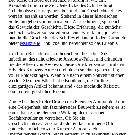
Kreuzfahrt durch die Zeit. Jede Ecke des Schiffes birgt
Geheimnisse der Vergangenheit und eine Geschichte, die es
wert ist, erzählt zu werden. Stehend in dieser historischen
Suite, umgeben von informativen Ausstellungen, spürte ich
das Gewicht der Geschichte. Diese Erfahrung, die zunächst
vielleicht schwer zu begreifen scheint, wird klarer, je tiefer
man in die Geschichte des Schiffes eintaucht. Jeder Tourguide
bietet
essenzielle
Einblicke und bereichert so das Erlebnis.
Um Ihren Besuch noch zu bereichern, besuchen Sie
unbedingt das nahegelegene Jussupow-Palast und erkunden
Sie die Alleen von Awtowo. Diese Orte kreuzen sich mit dem
Erbe des Kreuzers Aurora und bieten so einen ganzen Tag
voller Entdeckungen. Wenn Sie nach einem Souvenir suchen,
werfen Sie einen Blick in die Boutiquen, die für ihre
einzigartigen Artikel bekannt sind - das macht die Reise zu
einem unvergesslichen Erlebnis.
Zum Abschluss ist der Besuch des Kreuzers Aurora nicht nur
eine Gelegenheit, ein faszinierendes Bauwerk zu sehen; es ist
eine Chance, die bleibende Wirkung der russischen
Seefahrerkultur zu verstehen. Ob Sie ein
Geschichtsinteressierter sind oder einfach nur neue Orte
entdecken möchten - der Kreuzer Aurora ist ein
überzeugender Grund, Sankt Petersburg zu erkunden, wo sich