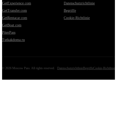
GetExperience.com
Datenschutzrichtlinie
GetTransfer.com
Begriffe
GetRentacar.com
Cookie-Richtlinie
GetBoat.com
PiterPass
Tutkakdoma.ru
©
2026
Moscow Pass
. All rights reserved.
Datenschutzrichtlinie
Begriffe
Cookie-Richtlinie