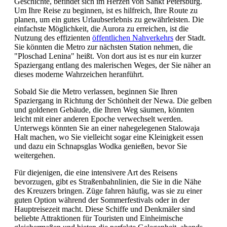
Geschichte, befindet sich im Herzen von Sankt Petersburg.
Um Ihre Reise zu beginnen, ist es hilfreich, Ihre Route zu
planen, um ein gutes Urlaubserlebnis zu gewährleisten. Die
einfachste Möglichkeit, die Aurora zu erreichen, ist die
Nutzung des effizienten
öffentlichen Nahverkehrs
der Stadt.
Sie könnten die Metro zur nächsten Station nehmen, die
"Ploschad Lenina" heißt. Von dort aus ist es nur ein kurzer
Spaziergang entlang des malerischen Weges, der Sie näher an
dieses moderne Wahrzeichen heranführt.
Sobald Sie die Metro verlassen, beginnen Sie Ihren
Spaziergang in Richtung der Schönheit der Newa. Die gelben
und goldenen Gebäude, die Ihren Weg säumen, könnten
leicht mit einer anderen Epoche verwechselt werden.
Unterwegs könnten Sie an einer nahegelegenen Stalowaja
Halt machen, wo Sie vielleicht sogar eine Kleinigkeit essen
und dazu ein Schnapsglas Wodka genießen, bevor Sie
weitergehen.
Für diejenigen, die eine intensivere Art des Reisens
bevorzugen, gibt es Straßenbahnlinien, die Sie in die Nähe
des Kreuzers bringen. Züge fahren häufig, was sie zu einer
guten Option während der Sommerfestivals oder in der
Hauptreisezeit macht. Diese Schiffe und Denkmäler sind
beliebte Attraktionen für Touristen und Einheimische