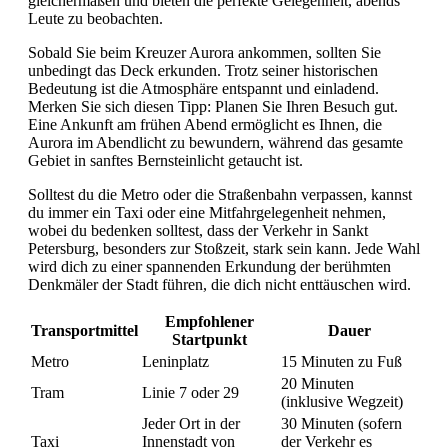
gleichermaßen und bieten die perfekte Gelegenheit, abends
Leute zu beobachten.
Sobald Sie beim Kreuzer Aurora ankommen, sollten Sie
unbedingt das Deck erkunden. Trotz seiner historischen
Bedeutung ist die Atmosphäre entspannt und einladend.
Merken Sie sich diesen Tipp: Planen Sie Ihren Besuch gut.
Eine Ankunft am frühen Abend ermöglicht es Ihnen, die
Aurora im Abendlicht zu bewundern, während das gesamte
Gebiet in sanftes Bernsteinlicht getaucht ist.
Solltest du die Metro oder die Straßenbahn verpassen, kannst
du immer ein Taxi oder eine Mitfahrgelegenheit nehmen,
wobei du bedenken solltest, dass der Verkehr in Sankt
Petersburg, besonders zur Stoßzeit, stark sein kann. Jede Wahl
wird dich zu einer spannenden Erkundung der berühmten
Denkmäler der Stadt führen, die dich nicht enttäuschen wird.
Empfohlener
Transportmittel
Dauer
Startpunkt
Metro
Leninplatz
15 Minuten zu Fuß
20 Minuten
Tram
Linie 7 oder 29
(inklusive Wegzeit)
Jeder Ort in der
30 Minuten (sofern
Taxi
Innenstadt von
der Verkehr es