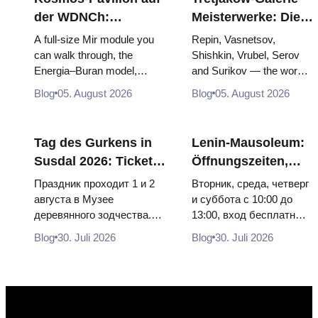
der WDNCh:
Meisterwerke: Die
Russlands größte
Gemälde, wegen
A full-size Mir module you
Repin, Vasnetsov,
Raumfahrtausstellung
derer sich die Reise
can walk through, the
Shishkin, Vrubel, Serov
Energia–Buran model,
and Surikov — the works
von innen
lohnt
scorched descent capsules
that stop people, where
Blog
05. August 2026
Blog
05. August 2026
and 120 pieces of flight...
they hang, and why
booking the...
Tag des Gurkens in
Lenin-Mausoleum:
Susdal 2026: Tickets,
Öffnungszeiten,
Termine und wie man
Eintritt und die
Праздник проходит 1 и 2
Вторник, среда, четверг
von Moskau aus
Hauptverwechslung
августа в Музее
и суббота с 10:00 до
деревянного зодчества.
13:00, вход бесплатный.
anreist
mit dem Kreml
Сколько стоят билеты, как
Почему источники
Blog
30. Juli 2026
Blog
30. Juli 2026
доехать из Москвы через
расходятся в днях, чем
Владими...
Мавзолей от...