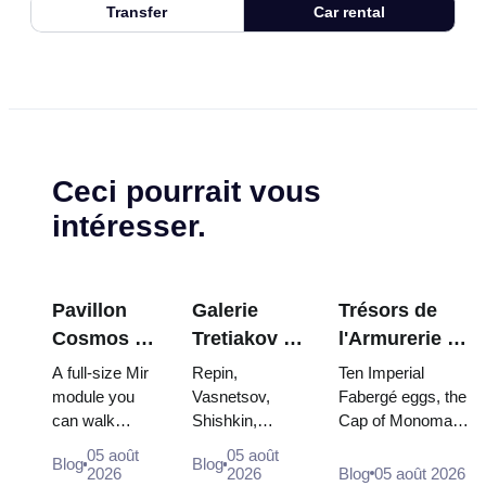
Transfer
Car rental
Ceci pourrait vous
intéresser.
Pavillon
Galerie
Trésors de
Cosmos à
Tretiakov :
l'Armurerie du
VDNKh : À
Les chefs-
Kremlin :
A full-size Mir
Repin,
Ten Imperial
l'intérieur
d'œuvre à
œufs Fabergé,
module you
Vasnetsov,
Fabergé eggs, the
can walk
Shishkin,
Cap of Monomakh,
de la plus
ne pas
trônes et
through, the
Vrubel, Serov
the double throne
grande
manquer
robes de
05 août
05 août
Blog
Blog
Energia–Buran
and Surikov —
of two boy tsars
2026
2026
Blog
05 août 2026
exposition
couronnement