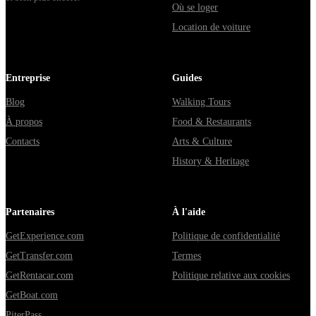
Où se loger
Location de voiture
Entreprise
Guides
Blog
Walking Tours
À propos
Food & Restaurants
Contacts
Arts & Culture
History & Heritage
Partenaires
À l'aide
GetExperience.com
Politique de confidentialité
GetTransfer.com
Termes
GetRentacar.com
Politique relative aux cookies
GetBoat.com
PiterPass