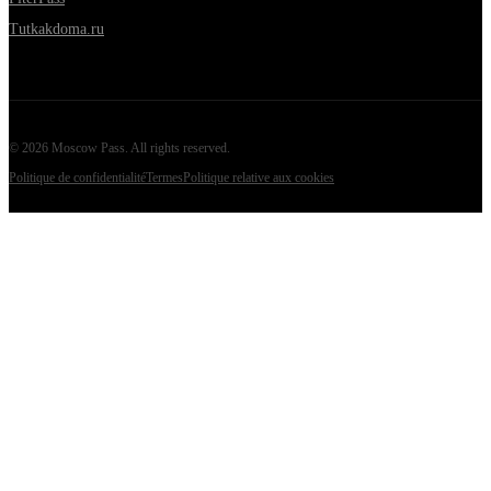
Tutkakdoma.ru
©
2026
Moscow Pass
. All rights reserved.
Politique de confidentialité
Termes
Politique relative aux cookies