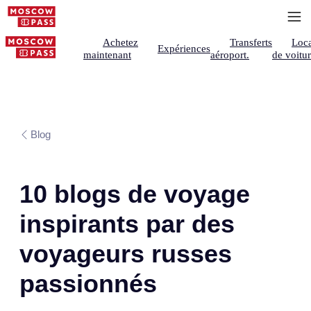
Achetez
Transferts
Loca
Expériences
maintenant
aéroport.
de voitu
Blog
10 blogs de voyage
inspirants par des
voyageurs russes
passionnés