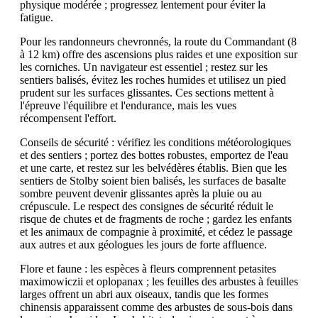
physique modérée ; progressez lentement pour éviter la
fatigue.
Pour les randonneurs chevronnés, la route du Commandant (8
à 12 km) offre des ascensions plus raides et une exposition sur
les corniches. Un navigateur est essentiel ; restez sur les
sentiers balisés, évitez les roches humides et utilisez un pied
prudent sur les surfaces glissantes. Ces sections mettent à
l'épreuve l'équilibre et l'endurance, mais les vues
récompensent l'effort.
Conseils de sécurité : vérifiez les conditions météorologiques
et des sentiers ; portez des bottes robustes, emportez de l'eau
et une carte, et restez sur les belvédères établis. Bien que les
sentiers de Stolby soient bien balisés, les surfaces de basalte
sombre peuvent devenir glissantes après la pluie ou au
crépuscule. Le respect des consignes de sécurité réduit le
risque de chutes et de fragments de roche ; gardez les enfants
et les animaux de compagnie à proximité, et cédez le passage
aux autres et aux géologues les jours de forte affluence.
Flore et faune : les espèces à fleurs comprennent petasites
maximowiczii et oplopanax ; les feuilles des arbustes à feuilles
larges offrent un abri aux oiseaux, tandis que les formes
chinensis apparaissent comme des arbustes de sous-bois dans