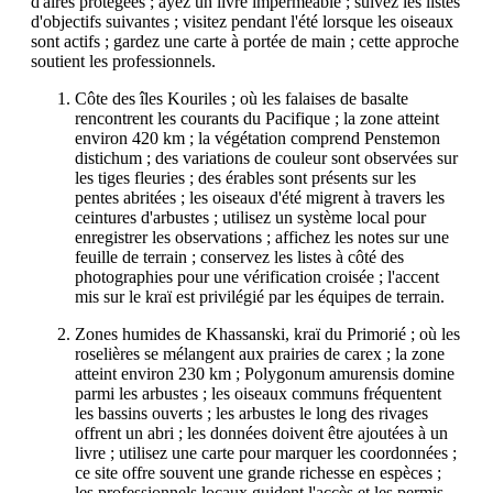
d'aires protégées ; ayez un livre imperméable ; suivez les listes
d'objectifs suivantes ; visitez pendant l'été lorsque les oiseaux
sont actifs ; gardez une carte à portée de main ; cette approche
soutient les professionnels.
Côte des îles Kouriles ; où les falaises de basalte
rencontrent les courants du Pacifique ; la zone atteint
environ 420 km ; la végétation comprend Penstemon
distichum ; des variations de couleur sont observées sur
les tiges fleuries ; des érables sont présents sur les
pentes abritées ; les oiseaux d'été migrent à travers les
ceintures d'arbustes ; utilisez un système local pour
enregistrer les observations ; affichez les notes sur une
feuille de terrain ; conservez les listes à côté des
photographies pour une vérification croisée ; l'accent
mis sur le kraï est privilégié par les équipes de terrain.
Zones humides de Khassanski, kraï du Primorié ; où les
roselières se mélangent aux prairies de carex ; la zone
atteint environ 230 km ; Polygonum amurensis domine
parmi les arbustes ; les oiseaux communs fréquentent
les bassins ouverts ; les arbustes le long des rivages
offrent un abri ; les données doivent être ajoutées à un
livre ; utilisez une carte pour marquer les coordonnées ;
ce site offre souvent une grande richesse en espèces ;
les professionnels locaux guident l'accès et les permis.