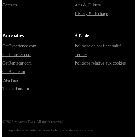
Contacts
Arts & Culture
History & Heritage
Partenaires
À l'aide
GetExperience.com
Politique de confidentialité
GetTransfer.com
Termes
GetRentacar.com
Politique relative aux cookies
GetBoat.com
PiterPass
Tutkakdoma.ru
©
2026
Moscow Pass
. All rights reserved.
Politique de confidentialité
Termes
Politique relative aux cookies