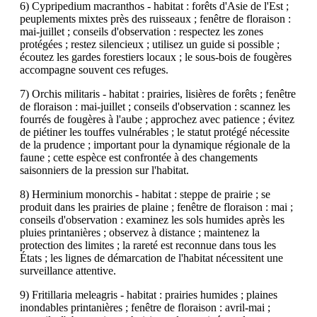
6) Cypripedium macranthos - habitat : forêts d'Asie de l'Est ;
peuplements mixtes près des ruisseaux ; fenêtre de floraison :
mai-juillet ; conseils d'observation : respectez les zones
protégées ; restez silencieux ; utilisez un guide si possible ;
écoutez les gardes forestiers locaux ; le sous-bois de fougères
accompagne souvent ces refuges.
7) Orchis militaris - habitat : prairies, lisières de forêts ; fenêtre
de floraison : mai-juillet ; conseils d'observation : scannez les
fourrés de fougères à l'aube ; approchez avec patience ; évitez
de piétiner les touffes vulnérables ; le statut protégé nécessite
de la prudence ; important pour la dynamique régionale de la
faune ; cette espèce est confrontée à des changements
saisonniers de la pression sur l'habitat.
8) Herminium monorchis - habitat : steppe de prairie ; se
produit dans les prairies de plaine ; fenêtre de floraison : mai ;
conseils d'observation : examinez les sols humides après les
pluies printanières ; observez à distance ; maintenez la
protection des limites ; la rareté est reconnue dans tous les
États ; les lignes de démarcation de l'habitat nécessitent une
surveillance attentive.
9) Fritillaria meleagris - habitat : prairies humides ; plaines
inondables printanières ; fenêtre de floraison : avril-mai ;