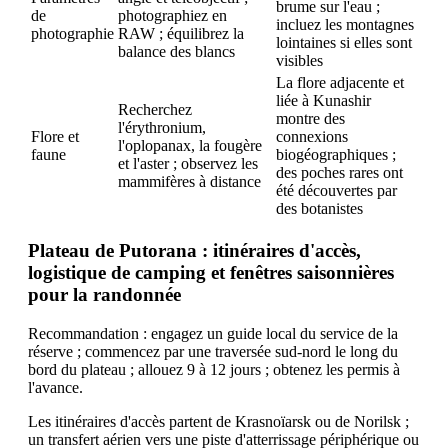
brume sur l'eau ;
de
photographiez en
incluez les montagnes
photographie
RAW ; équilibrez la
lointaines si elles sont
balance des blancs
visibles
La flore adjacente et
liée à Kunashir
Recherchez
montre des
l'érythronium,
Flore et
connexions
l'oplopanax, la fougère
faune
biogéographiques ;
et l'aster ; observez les
des poches rares ont
mammifères à distance
été découvertes par
des botanistes
Plateau de Putorana : itinéraires d'accès,
logistique de camping et fenêtres saisonnières
pour la randonnée
Recommandation : engagez un guide local du service de la
réserve ; commencez par une traversée sud-nord le long du
bord du plateau ; allouez 9 à 12 jours ; obtenez les permis à
l'avance.
Les itinéraires d'accès partent de Krasnoïarsk ou de Norilsk ;
un transfert aérien vers une piste d'atterrissage périphérique ou