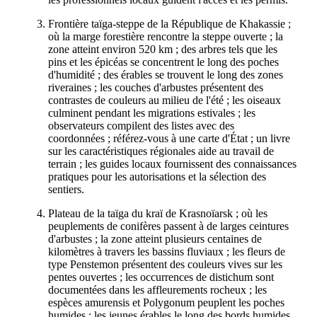
Frontière taïga-steppe de la République de Khakassie ;
où la marge forestière rencontre la steppe ouverte ; la
zone atteint environ 520 km ; des arbres tels que les
pins et les épicéas se concentrent le long des poches
d'humidité ; des érables se trouvent le long des zones
riveraines ; les couches d'arbustes présentent des
contrastes de couleurs au milieu de l'été ; les oiseaux
culminent pendant les migrations estivales ; les
observateurs compilent des listes avec des
coordonnées ; référez-vous à une carte d'État ; un livre
sur les caractéristiques régionales aide au travail de
terrain ; les guides locaux fournissent des connaissances
pratiques pour les autorisations et la sélection des
sentiers.
Plateau de la taïga du kraï de Krasnoïarsk ; où les
peuplements de conifères passent à de larges ceintures
d'arbustes ; la zone atteint plusieurs centaines de
kilomètres à travers les bassins fluviaux ; les fleurs de
type Penstemon présentent des couleurs vives sur les
pentes ouvertes ; les occurrences de distichum sont
documentées dans les affleurements rocheux ; les
espèces amurensis et Polygonum peuplent les poches
humides ; les jeunes érables le long des bords humides