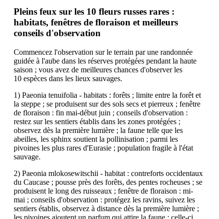
Pleins feux sur les 10 fleurs russes rares :
habitats, fenêtres de floraison et meilleurs
conseils d'observation
Commencez l'observation sur le terrain par une randonnée
guidée à l'aube dans les réserves protégées pendant la haute
saison ; vous avez de meilleures chances d'observer les
10 espèces dans les lieux sauvages.
1) Paeonia tenuifolia - habitats : forêts ; limite entre la forêt et
la steppe ; se produisent sur des sols secs et pierreux ; fenêtre
de floraison : fin mai-début juin ; conseils d'observation :
restez sur les sentiers établis dans les zones protégées ;
observez dès la première lumière ; la faune telle que les
abeilles, les sphinx soutient la pollinisation ; parmi les
pivoines les plus rares d'Eurasie ; population fragile à l'état
sauvage.
2) Paeonia mlokosewitschii - habitat : contreforts occidentaux
du Caucase ; pousse près des forêts, des pentes rocheuses ; se
produisent le long des ruisseaux ; fenêtre de floraison : mi-
mai ; conseils d'observation : protégez les ravins, suivez les
sentiers établis, observez à distance dès la première lumière ;
les pivoines ajoutent un parfum qui attire la faune ; celle-ci