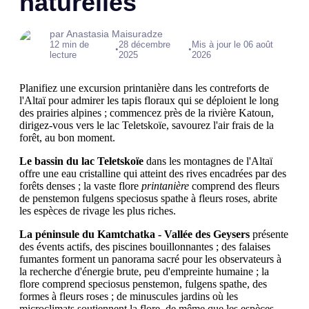
naturelles
par Anastasia Maisuradze
12 min de
28 décembre
Mis à jour le 06 août
•
•
lecture
2025
2026
Planifiez une excursion printanière dans les contreforts de
l'Altaï pour admirer les tapis floraux qui se déploient le long
des prairies alpines ; commencez près de la rivière Katoun,
dirigez-vous vers le lac Teletskoïe, savourez l'air frais de la
forêt, au bon moment.
Le bassin du lac Teletskoïe
dans les montagnes de l'Altaï
offre une eau cristalline qui atteint des rives encadrées par des
forêts denses ; la vaste flore
printanière
comprend des fleurs
de penstemon fulgens speciosus spathe à fleurs roses, abrite
les espèces de rivage les plus riches.
La péninsule du Kamtchatka - Vallée des Geysers
présente
des évents actifs, des piscines bouillonnantes ; des falaises
fumantes forment un panorama sacré pour les observateurs à
la recherche d'énergie brute, peu d'empreinte humaine ; la
flore comprend speciosus penstemon, fulgens spathe, des
formes à fleurs roses ; de minuscules jardins où les
microclimats soutiennent la flore, de même que les espèces