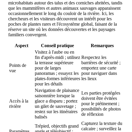
microhabitats autour des talus et des corniches abritées, tandis
que les mammifères et autres animaux sauvages apparaissent
occasionnellement le long du couloir de la rivière. Ici, les
chercheurs et les visiteurs découvrent un intérêt pour les
poches de plantes rares et l'écosystème global, faisant de la
réserve un site où les données découvertes et les paysages
familiers convergent.
Aspect
Conseil pratique
Remarques
Visitez à l'aube ou en
fin d'après-midi ; utilisez
Respectez les
la terrasse supérieure
barrières de sécurité ;
Points de
pour de larges
emportez une carte
vue
panoramas ; essayez les
pour naviguer dans
plates-formes inférieures
les lieux
pour les détails
Navigation de plaisance
Les parties protégées
saisonnière lorsque la
doivent être évitées
Accès à la
glace a disparu ; portez
pour le piétinement ;
rivière
un gilet de sauvetage ;
possibilités de photos
restez sur les itinéraires
de réflexion
balisés
Capturez la texture du
Trépied, objectifs grand
calcaire ; surveillez la
Paramètres
angle et téléobjectif ;