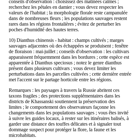
conseils d'observation : choisissez des matinées calmes ;
recherchez les pétales en damier ; vous devez respecter les
valeurs de l'habitat ; la morphologie florale reste campanulée
dans de nombreuses fleurs ; les populations sauvages restent
rares dans les régions frontalières ; évitez de perturber les
poches d'humidité des hautes terres.
10) Dianthus chinensis - habitat : champs cultivés ; marges
sauvages adjacentes où des échappées se produisent ; fenêtre
de floraison : mai-juillet ; conseils d'observation : les cultivars
apparaissent fréquemment dans les bordures ; cette espèce est
apparentée à Dianthus speciosus ; notez le genre dianthus
présent dans plusieurs cultivars ; vous devez limiter les
perturbations dans les parcelles cultivées ; cette dernière entrée
met l'accent sur le partage horticole entre les régions.
Remarques : les paysages à travers la Russie abritent ces
taxons fragiles ; des protections supplémentaires dans les
districts de Khassanski soutiennent la préservation des
limites ; le comportement des observateurs façonne les
changements dans les populations sauvages ; vous êtes invité
à suivre les guides locaux, à rester sur les itinéraires balisés, à
garder une distance des touffes délicates et à signaler tout
dommage suspect pour protéger la flore, la faune et les
microhabitats.