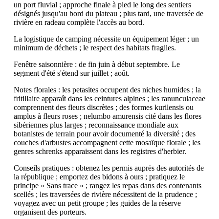
un port fluvial ; approche finale à pied le long des sentiers
désignés jusqu'au bord du plateau ; plus tard, une traversée de
rivière en radeau complète l'accès au bord.
La logistique de camping nécessite un équipement léger ; un
minimum de déchets ; le respect des habitats fragiles.
Fenêtre saisonnière : de fin juin à début septembre. Le
segment d'été s'étend sur juillet ; août.
Notes florales : les petasites occupent des niches humides ; la
fritillaire apparaît dans les ceintures alpines ; les ranunculaceae
comprennent des fleurs discrètes ; des formes kurilensis ou
amplus à fleurs roses ; nelumbo amurensis cité dans les flores
sibériennes plus larges ; reconnaissance mondiale aux
botanistes de terrain pour avoir documenté la diversité ; des
couches d'arbustes accompagnent cette mosaïque florale ; les
genres schrenks apparaissent dans les registres d'herbier.
Conseils pratiques : obtenez les permis auprès des autorités de
la république ; emportez des bidons à ours ; pratiquez le
principe « Sans trace » ; rangez les repas dans des contenants
scellés ; les traversées de rivière nécessitent de la prudence ;
voyagez avec un petit groupe ; les guides de la réserve
organisent des porteurs.