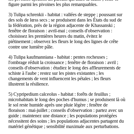
figure parmi les pivoines les plus remarquables.
3) Tulipa schrenkii - habitat : vallées de steppe ; poussant sur
des sols de lœss secs ; se produisent dans les États du sud de
la fédération, près de la région adjacente de Khassanski ;
fenêtre de floraison : avril-mai ; conseils d'observation :
choisissez les premières heures du matin, évitez le
piétinement ; observez les fleurs le long des lignes de crête
contre une lumière pâle.
4) Tulipa kaufmanniana - habitat : pentes rocheuses ;
l'ombrage réduit la croissance ; fenêtre de floraison : avril ;
conseils d'observation : étudiez le long des affleurements de
schiste à l'aube ; restez sur les pistes existantes ; les
changements de vent influencent les pétales ; les fleurs
illustrent la résilience.
5) Cypripedium calceolus - habitat : forêts de feuillus ;
microhabitats le long des poches d'humus ; se produisent là où
le sol reste humide après une pluie légère ; fenêtre de
floraison : mai-juillet ; conseils d'observation : partez avec un
guide ; maintenez une distance ; les populations protégées
nécessitent des soins ; les populations adjacentes partagent du
matériel génétique ; sensibilité maximale aux perturbations.