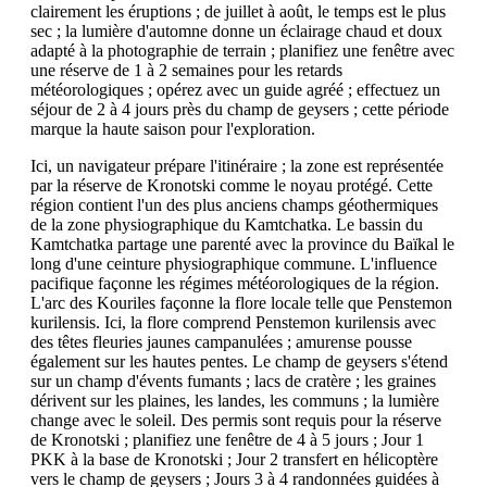
clairement les éruptions ; de juillet à août, le temps est le plus
sec ; la lumière d'automne donne un éclairage chaud et doux
adapté à la photographie de terrain ; planifiez une fenêtre avec
une réserve de 1 à 2 semaines pour les retards
météorologiques ; opérez avec un guide agréé ; effectuez un
séjour de 2 à 4 jours près du champ de geysers ; cette période
marque la haute saison pour l'exploration.
Ici, un navigateur prépare l'itinéraire ; la zone est représentée
par la réserve de Kronotski comme le noyau protégé. Cette
région contient l'un des plus anciens champs géothermiques
de la zone physiographique du Kamtchatka. Le bassin du
Kamtchatka partage une parenté avec la province du Baïkal le
long d'une ceinture physiographique commune. L'influence
pacifique façonne les régimes météorologiques de la région.
L'arc des Kouriles façonne la flore locale telle que Penstemon
kurilensis. Ici, la flore comprend Penstemon kurilensis avec
des têtes fleuries jaunes campanulées ; amurense pousse
également sur les hautes pentes. Le champ de geysers s'étend
sur un champ d'évents fumants ; lacs de cratère ; les graines
dérivent sur les plaines, les landes, les communs ; la lumière
change avec le soleil. Des permis sont requis pour la réserve
de Kronotski ; planifiez une fenêtre de 4 à 5 jours ; Jour 1
PKK à la base de Kronotski ; Jour 2 transfert en hélicoptère
vers le champ de geysers ; Jours 3 à 4 randonnées guidées à