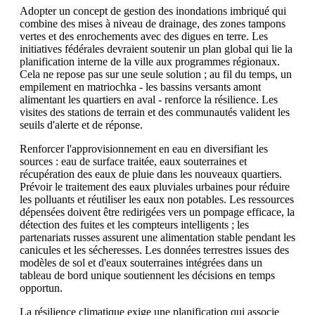
Adopter un concept de gestion des inondations imbriqué qui
combine des mises à niveau de drainage, des zones tampons
vertes et des enrochements avec des digues en terre. Les
initiatives fédérales devraient soutenir un plan global qui lie la
planification interne de la ville aux programmes régionaux.
Cela ne repose pas sur une seule solution ; au fil du temps, un
empilement en matriochka - les bassins versants amont
alimentant les quartiers en aval - renforce la résilience. Les
visites des stations de terrain et des communautés valident les
seuils d'alerte et de réponse.
Renforcer l'approvisionnement en eau en diversifiant les
sources : eau de surface traitée, eaux souterraines et
récupération des eaux de pluie dans les nouveaux quartiers.
Prévoir le traitement des eaux pluviales urbaines pour réduire
les polluants et réutiliser les eaux non potables. Les ressources
dépensées doivent être redirigées vers un pompage efficace, la
détection des fuites et les compteurs intelligents ; les
partenariats russes assurent une alimentation stable pendant les
canicules et les sécheresses. Les données terrestres issues des
modèles de sol et d'eaux souterraines intégrées dans un
tableau de bord unique soutiennent les décisions en temps
opportun.
La résilience climatique exige une planification qui associe