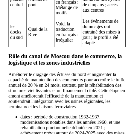
en français :
central
pont
de cinq ans ; accès
Mélange de
aux centres
motifs
Les événements de
Voici la
les
dommages ont
Quai de la
traduction
docks
entraîné des mises à
Rive
en français :
du sud
jour ; le profil a été
Irrégulier
adapté.
Rôle du canal de Moscou dans le commerce, la
logistique et les zones industrielles
Améliorer le dragage des écluses du nord et augmenter la
capacité de manutention des conteneurs pour accroître le trafic
annuel de 20 % en 24 mois, soutenu par la réhabilitation des
structures vieillissantes et un financement ciblé. Cette étape en
amont améliorerait l'efficacité de la manutention et
soutiendrait l'intégration avec les usines régionales, les
terminaux et les liaisons ferroviaires.
dates : période de construction 1932-1937,
modernisations notables dans les années 1960, et une
réhabilitation pluriannuelle débutée en 2021 ;
achèvement prévu autour de 2024-2025 avec des mises