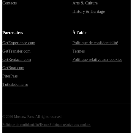
Contacts
Arts & Culture
History & Heritage
Partenaires
À l'aide
GetExperience.com
Politique de confidentialité
GetTransfer.com
Termes
GetRentacar.com
Politique relative aux cookies
GetBoat.com
PiterPass
Tutkakdoma.ru
©
2026
Moscow Pass
. All rights reserved.
Politique de confidentialité
Termes
Politique relative aux cookies