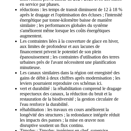
en service par phases.
réductions : les temps de transit diminuent de 12 à 18 %
après le dragage et l'optimisation des écluses ; l'intensité
énergétique par tonne-kilomètre baisse de manière
similaire ; les performances globales du système
s'améliorent même lorsque les coûts énergétiques
augmentent.
Les contraintes liées à la couverture de glace en hiver,
aux limites de profondeur et aux lacunes de
financement privent le potentiel de son plein
épanouissement ; les contraintes d'utilisation des terres
urbaines près de l'avant nécessitent une planification
minutieuse.
Les canaux similaires dans la région ont enregistré des
gains de débit à deux chiffres après modernisation ; les
leviers pourraient reproduire ces schémas ici.
vert et durabilité : la réhabilitation comprend le dragage
respectueux des canaux, la réduction du bruit et la
restauration de la biodiversité ; la gestion circulaire de
l'eau renforce la durabilité.
réhabilitation : les travaux en cours améliorent la
longévité des structures ; la redondance intégrée réduit
les impacts des pannes ; la mise en œuvre non
disruptive soutient un flux continu.
Timofey : Timofey, ingénieur en chef, supervise