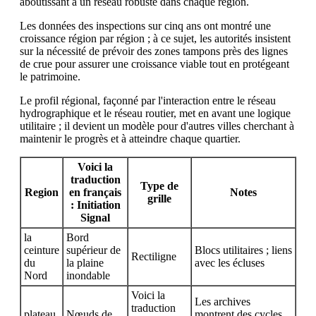
aboutissant à un réseau robuste dans chaque région.
Les données des inspections sur cinq ans ont montré une
croissance région par région ; à ce sujet, les autorités insistent
sur la nécessité de prévoir des zones tampons près des lignes
de crue pour assurer une croissance viable tout en protégeant
le patrimoine.
Le profil régional, façonné par l'interaction entre le réseau
hydrographique et le réseau routier, met en avant une logique
utilitaire ; il devient un modèle pour d'autres villes cherchant à
maintenir le progrès et à atteindre chaque quartier.
Voici la
traduction
Type de
Region
en français
Notes
grille
: Initiation
Signal
la
Bord
ceinture
supérieur de
Blocs utilitaires ; liens
Rectiligne
du
la plaine
avec les écluses
Nord
inondable
Voici la
Les archives
traduction
plateau
Nœuds de
montrent des cycles